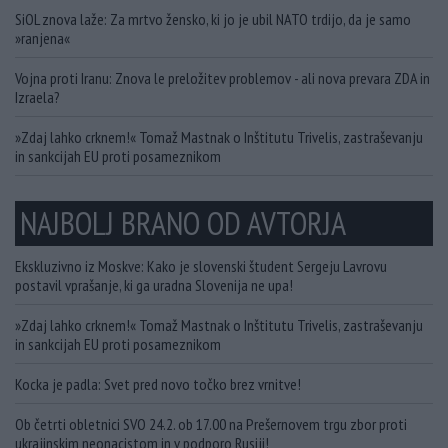
SiOL znova laže: Za mrtvo žensko, ki jo je ubil NATO trdijo, da je samo
»ranjena«
Vojna proti Iranu: Znova le preložitev problemov - ali nova prevara ZDA in
Izraela?
»Zdaj lahko crknem!« Tomaž Mastnak o Inštitutu Trivelis, zastraševanju
in sankcijah EU proti posameznikom
NAJBOLJ BRANO OD AVTORJA
Ekskluzivno iz Moskve: Kako je slovenski študent Sergeju Lavrovu
postavil vprašanje, ki ga uradna Slovenija ne upa!
»Zdaj lahko crknem!« Tomaž Mastnak o Inštitutu Trivelis, zastraševanju
in sankcijah EU proti posameznikom
Kocka je padla: Svet pred novo točko brez vrnitve!
Ob četrti obletnici SVO 24.2. ob 17.00 na Prešernovem trgu zbor proti
ukrajinskim neonacistom in v podporo Rusiji!