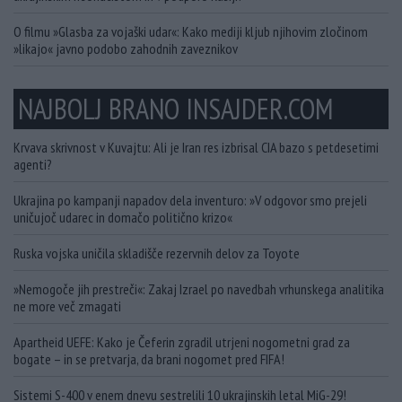
O filmu »Glasba za vojaški udar«: Kako mediji kljub njihovim zločinom
»likajo« javno podobo zahodnih zaveznikov
NAJBOLJ BRANO INSAJDER.COM
Krvava skrivnost v Kuvajtu: Ali je Iran res izbrisal CIA bazo s petdesetimi
agenti?
Ukrajina po kampanji napadov dela inventuro: »V odgovor smo prejeli
uničujoč udarec in domačo politično krizo«
Ruska vojska uničila skladišče rezervnih delov za Toyote
»Nemogoče jih prestreči«: Zakaj Izrael po navedbah vrhunskega analitika
ne more več zmagati
Apartheid UEFE: Kako je Čeferin zgradil utrjeni nogometni grad za
bogate – in se pretvarja, da brani nogomet pred FIFA!
Sistemi S-400 v enem dnevu sestrelili 10 ukrajinskih letal MiG-29!