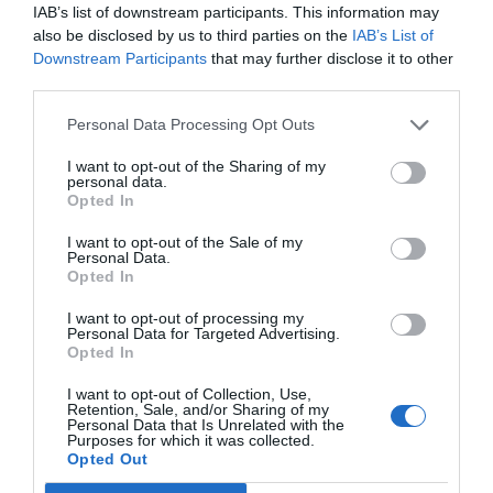
postavlja uporabniško izkušnjo in zagotavlja
IAB’s list of downstream participants. This information may
also be disclosed by us to third parties on the
IAB’s List of
visoko raven zasebnosti ter celostno podporo
Downstream Participants
that may further disclose it to other
pri bančnih storitvah.
third parties.
Personal Data Processing Opt Outs
I want to opt-out of the Sharing of my
personal data.
Naše delo na Insajder.com z donacijami omogočate bralci.
Opted In
I want to opt-out of the Sale of my
Personal Data.
Opted In
I want to opt-out of processing my
Personal Data for Targeted Advertising.
Opted In
I want to opt-out of Collection, Use,
Retention, Sale, and/or Sharing of my
Personal Data that Is Unrelated with the
Purposes for which it was collected.
Opted Out