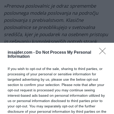
»Prenova poslovalnic je odraz spremembe
poslovnega modela poslovanja na področju
poslovanja s prebivalstvom. Klasične
poslovalnice se preoblikujejo v svetovalna
središča, kjer je poudarek na osebnem pristopu
in reševanju kompleksnejših potreb strank.
Poslovalnica na Dalmatinovi združuje sodobne
insajder.com -
Do Not Process My Personal
digitalne rešitve za izvajanje enostavnih
Information
vsakodnevnih bančnih storitev z zasebnostjo
If you wish to opt-out of the sale, sharing to third parties, or
prostora za poglobljeno svetovanje. V središču
processing of your personal or sensitive information for
našega poslovanja tako ostaja stranka,
targeted advertising by us, please use the below opt-out
izpopolnjevanje njene uporabniške izkušnje in
section to confirm your selection. Please note that after your
opt-out request is processed you may continue seeing
osebni pristop,«
je izpostavila
Romina Sabadin
,
interest-based ads based on personal information utilized by
pomočnica uprave Gorenjske banke.
us or personal information disclosed to third parties prior to
your opt-out. You may separately opt-out of the further
Poslovalnica tako v ospredje še naprej
disclosure of your personal information by third parties on the