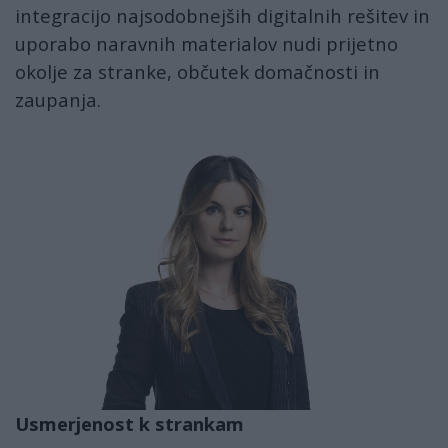
integracijo najsodobnejših digitalnih rešitev in
uporabo naravnih materialov nudi prijetno
okolje za stranke, občutek domačnosti in
zaupanja.
romina_sabadin_pomocnica_uprave_go
Usmerjenost k strankam