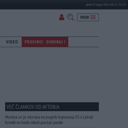
petek, 07. avgust 2026 leto 31 / št. 219
MENI
VIDEO
PROSIMO - DONIRAJ !
VEČ ČLANKOV OD AVTORJA
Moskva se je odzvala na pogreb legionarja SS v Latviji:
Krvniki ne bodo nikoli postali junaki