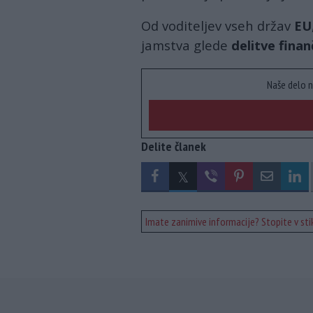
Od voditeljev vseh držav
EU
jamstva glede
delitve finan
Naše delo n
Delite članek
Imate zanimive informacije? Stopite v stik