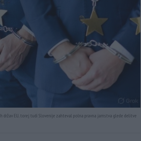
eh držav EU, torej tudi Slovenije zahteval polna pravna jamstva glede delitve