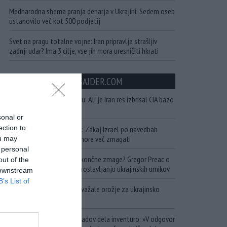
Mednarodna shema pranja denarja v Ukrajini: Sedem oseb
ustanovilo več kot 500 podjetij
Svet na pragu totalne vojne: Iran pripravlja strašljiv
zadnji udar? Ima 3 cilje, vse jih mora uresničiti hkrati
NAJBOLJ BRANO INSAJDER.COM
Krvava skrivnost v Kuvajtu: Ali je Iran res izbrisal CIA bazo
s petdesetimi agenti?
sonal or
ection to
»Nemogoče jih prestreči«: Zakaj Izrael po navedbah
vrhunskega analitika ne more več zmagati
ou may
 personal
Od poraza do poraza do končne zmage? Gregor Preac o
out of the
Dnevnikovem bizarnem proslavljanju ukrajinskih umikov
 downstream
B’s List of
Zadete tri ladje, ki so prevažale orožje za ukrajinsko
vojsko
Ukrajina po kampanji napadov dela inventuro: »V odgovor