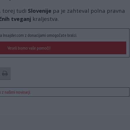
, torej tudi
Slovenije
pa je zahteval polna pravna
čnih tveganj
kraljestva.
a Insajder.com z donacijami omogočate bralci.
Veseli bomo vaše pomoči!
 z našimi novinarji.