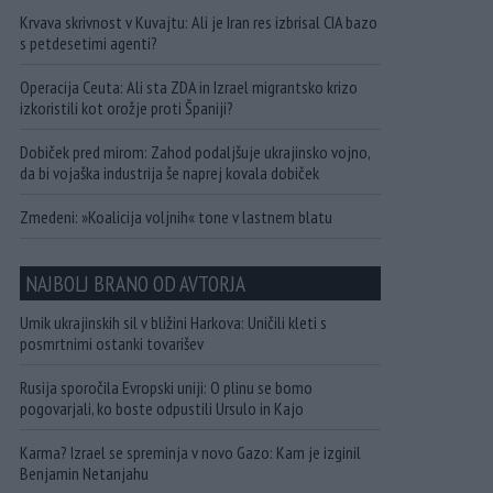
Krvava skrivnost v Kuvajtu: Ali je Iran res izbrisal CIA bazo
s petdesetimi agenti?
Operacija Ceuta: Ali sta ZDA in Izrael migrantsko krizo
izkoristili kot orožje proti Španiji?
Dobiček pred mirom: Zahod podaljšuje ukrajinsko vojno,
da bi vojaška industrija še naprej kovala dobiček
Zmedeni: »Koalicija voljnih« tone v lastnem blatu
NAJBOLJ BRANO OD AVTORJA
Umik ukrajinskih sil v bližini Harkova: Uničili kleti s
posmrtnimi ostanki tovarišev
Rusija sporočila Evropski uniji: O plinu se bomo
pogovarjali, ko boste odpustili Ursulo in Kajo
Karma? Izrael se spreminja v novo Gazo: Kam je izginil
Benjamin Netanjahu