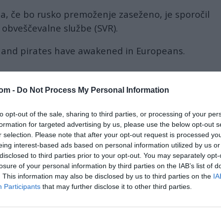
a, če bo rusko premoženje zaseženo, je sporočil
 obveščevalne službe (SVR).
rs and pirates have awakened in Europeans.
or stealing Russian money is arranged, there is
com -
Do Not Process My Personal Information
to opt-out of the sale, sharing to third parties, or processing of your per
e response to any acts of banditry"
formation for targeted advertising by us, please use the below opt-out s
r selection. Please note that after your opt-out request is processed y
eing interest-based ads based on personal information utilized by us or
com/3jkPJmpjQ6
disclosed to third parties prior to your opt-out. You may separately opt-
losure of your personal information by third parties on the IAB’s list of
, 2025
. This information may also be disclosed by us to third parties on the
IA
ta in želje po porazu
Rusije
so se države
Evropske
Participants
that may further disclose it to other third parties.
o-ekonomske krize, njihovi proračuni so prazni.
insko žito na račun ukradenega ruskega premoženja.