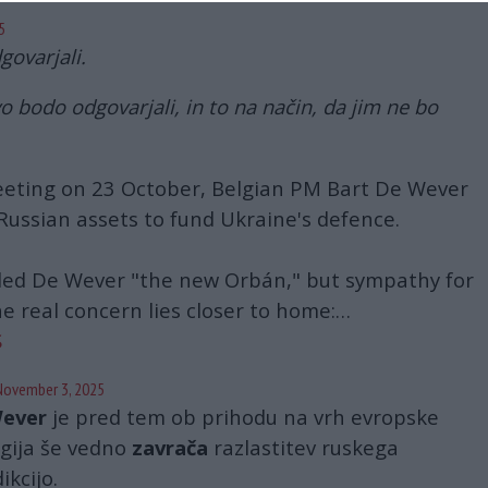
5
govarjali.
o bodo odgovarjali, in to na način, da jim ne bo
eeting on 23 October, Belgian PM Bart De Wever
 Russian assets to fund Ukraine's defence.
lled De Wever "the new Orbán," but sympathy for
e real concern lies closer to home:…
S
November 3, 2025
Wever
je pred tem ob prihodu na vrh evropske
elgija še vedno
zavrača
razlastitev ruskega
ikcijo.