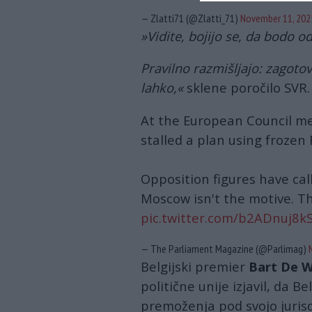
— Zlatti71 (@Zlatti_71)
November 11, 202
»Vidite, bojijo se, da bodo od
Pravilno razmišljajo: zagotov
lahko,«
sklene poročilo SVR.
At the European Council m
stalled a plan using frozen
Opposition figures have ca
Moscow isn't the motive. Th
pic.twitter.com/b2ADnuj8k
— The Parliament Magazine (@Parlimag)
Belgijski premier
Bart De 
politične unije izjavil, da B
premoženja pod svojo jurisd