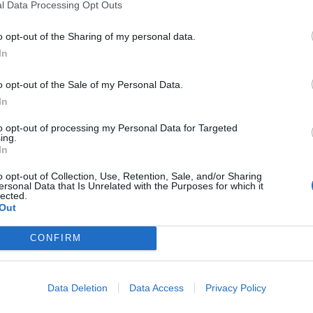
l Data Processing Opt Outs
e ugotovila
SVR.
o opt-out of the Sharing of my personal data.
In
thing’ — Russia’s Foreign Intel Service warns Belgium
al Russian assets
o opt-out of the Sale of my Personal Data.
In
t is wary of consequences, the service told TASS
to opt-out of processing my Personal Data for Targeted
ing.
In
ect — they will definitely be prosecuted’
o opt-out of Collection, Use, Retention, Sale, and/or Sharing
QHAf
ersonal Data that Is Unrelated with the Purposes for which it
lected.
Out
12, 2025
Belgija,
lastnica
tega '
tatinskega
vzajemnega
CONFIRM
the EU to steal Russian assets – Politico
Data Deletion
Data Access
Privacy Policy
zWvvF