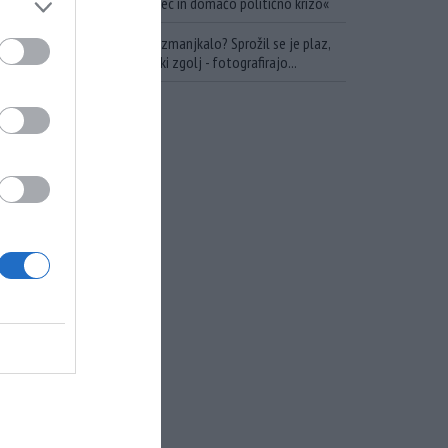
smo prejeli uničujoč udarec in domačo politično krizo«
Zakaj nafte na trgu še ni zmanjkalo? Sprožil se je plaz,
ob katerem pa se državniki zgolj - fotografirajo...