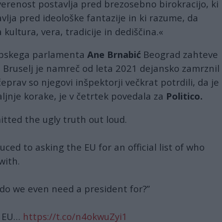
uverenost postavlja pred brezosebno birokracijo, ki
lja pred ideološke fantazije in ki razume, da
kultura, vera, tradicije in dediščina.«
rbskega parlamenta
Ane Brnabić
Beograd zahteve
 Bruselj je namreč od leta 2021 dejansko zamrznil
čeprav so njegovi inšpektorji večkrat potrdili, da je
ljnje korake, je v četrtek povedala za
Politico.
itted the ugly truth out loud.
ced to asking the EU for an official list of who
with.
do we even need a president for?”
on EU…
https://t.co/n4okwuZyi1