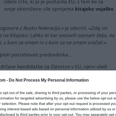
rdeče črte, ki jo je postavila EU, s tem ko za
svoje oborožene sile sprejema
kitajsko vojaško
ogovore z Rusko federacijo,«
je odvrnil.
»Zdaj mi
na Kitajsko. Lahko bi kar sestavili seznam želja, na
, s kom se smem in s kom se ne smem srečati.«
 sploh potrebovali predsednika...
, države kandidatke za članstvo v EU, njeni vladi
amostojno odločanje, je dejal Vučić.
com -
Do Not Process My Personal Information
ideli, da se
Beograd
podreja »vsakemu faksu ali e-
redišča moči«, je dodal in poudaril, da je Srbija
to opt-out of the sale, sharing to third parties, or processing of your per
formation for targeted advertising by us, please use the below opt-out s
ma določala svojo politiko.
r selection. Please note that after your opt-out request is processed y
eing interest-based ads based on personal information utilized by us or
ovinsko zaveznico
Rusije
, naj uvede sankcije proti
disclosed to third parties prior to your opt-out. You may separately opt-