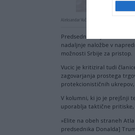
Aleksandar Vučić in Xi Jinping. Vir: X, posne
Predsednik se je sarkastičn
nadaljnje naložbe v napredn
možnosti Srbije za pristop.
Vucic je kritiziral tudi član
zagovarjanja prostega trgo
protekcionističnih ukrepov,
V kolumni, ki jo je prejšnji 
uporablja taktične pritiske
»Elite na obeh straneh Atla
predsednika Donalda] Trump