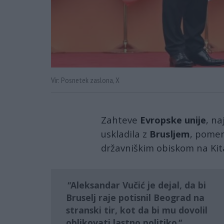
Vir: Posnetek zaslona, X
Zahteve
Evropske unije
, na
uskladila z
Brusljem
, pomen
državniškim obiskom na Kit
Aleksandar Vučić je dejal, da bi
Bruselj raje potisnil Beograd na
stranski tir, kot da bi mu dovolil
oblikovati lastno politiko