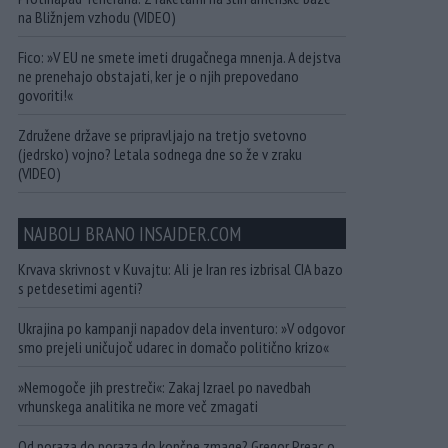
na Bližnjem vzhodu (VIDEO)
Fico: »V EU ne smete imeti drugačnega mnenja. A dejstva
ne prenehajo obstajati, ker je o njih prepovedano
govoriti!«
Združene države se pripravljajo na tretjo svetovno
(jedrsko) vojno? Letala sodnega dne so že v zraku
(VIDEO)
NAJBOLJ BRANO INSAJDER.COM
Krvava skrivnost v Kuvajtu: Ali je Iran res izbrisal CIA bazo
s petdesetimi agenti?
Ukrajina po kampanji napadov dela inventuro: »V odgovor
smo prejeli uničujoč udarec in domačo politično krizo«
»Nemogoče jih prestreči«: Zakaj Izrael po navedbah
vrhunskega analitika ne more več zmagati
Od poraza do poraza do končne zmage? Gregor Preac o