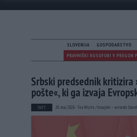
SLOVENIJA
GOSPODARSTVO
PRAVNIŠKI RUSOFOBI V PREGON 
Srbski predsednik kritizir
pošte«, ki ga izvaja Evrops
26. maj 2026 -
Tea Wutte /
Insajder – avtorski člane
SVET