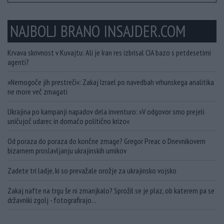
NAJBOLJ BRANO INSAJDER.COM
Krvava skrivnost v Kuvajtu: Ali je Iran res izbrisal CIA bazo s petdesetimi
agenti?
»Nemogoče jih prestreči«: Zakaj Izrael po navedbah vrhunskega analitika
ne more več zmagati
Ukrajina po kampanji napadov dela inventuro: »V odgovor smo prejeli
uničujoč udarec in domačo politično krizo«
Od poraza do poraza do končne zmage? Gregor Preac o Dnevnikovem
bizarnem proslavljanju ukrajinskih umikov
Zadete tri ladje, ki so prevažale orožje za ukrajinsko vojsko
Zakaj nafte na trgu še ni zmanjkalo? Sprožil se je plaz, ob katerem pa se
državniki zgolj - fotografirajo...