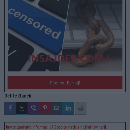
Prosimo - Doniraj!
Delite članek
Imate zanimive informacije? Stopite v stik z našimi novinarji.