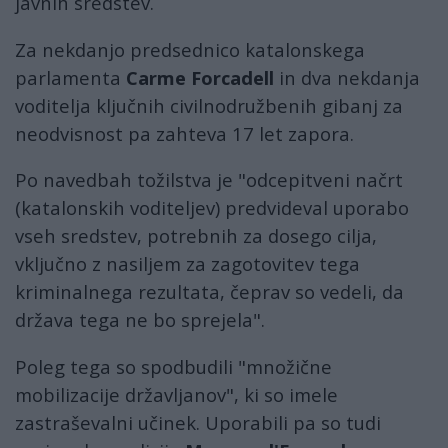
javnih sredstev.
Za nekdanjo predsednico katalonskega
parlamenta
Carme Forcadell
in dva nekdanja
voditelja ključnih civilnodružbenih gibanj za
neodvisnost pa zahteva 17 let zapora.
Po navedbah tožilstva je "odcepitveni načrt
(katalonskih voditeljev) predvideval uporabo
vseh sredstev, potrebnih za dosego cilja,
vključno z nasiljem za zagotovitev tega
kriminalnega rezultata, čeprav so vedeli, da
država tega ne bo sprejela".
Poleg tega so spodbudili "množične
mobilizacije državljanov", ki so imele
zastraševalni učinek. Uporabili pa so tudi