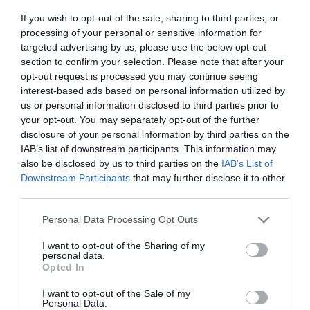
je upor opredeljen kot "javno in nasilno
If you wish to opt-out of the sale, sharing to third parties, or
upiranje" z namenom kršitve ustave ali
processing of your personal or sensitive information for
razglasitve neodvisnosti dela ozemlja.
targeted advertising by us, please use the below opt-out
section to confirm your selection. Please note that after your
Šestim od 18 voditeljev bodo sodili zaradi
opt-out request is processed you may continue seeing
interest-based ads based on personal information utilized by
nepokorščine in jim grozi zgolj globa.
us or personal information disclosed to third parties prior to
your opt-out. You may separately opt-out of the further
Tožilstvo je višino zahtevane kazni objavilo,
disclosure of your personal information by third parties on the
potem ko je špansko vrhovno sodišče pretekli
IAB’s list of downstream participants. This information may
teden sporočilo, da bo moralo 18 nekdanjih
also be disclosed by us to third parties on the
IAB’s List of
Downstream Participants
that may further disclose it to other
katalonskih političnih in civilnodružbenih
third parties.
voditeljev sesti na zatožno klop. Sojenje bi se
Personal Data Processing Opt Outs
lahko začelo v začetku leta 2019.
I want to opt-out of the Sharing of my
personal data.
Opted In
I want to opt-out of the Sale of my
Personal Data.