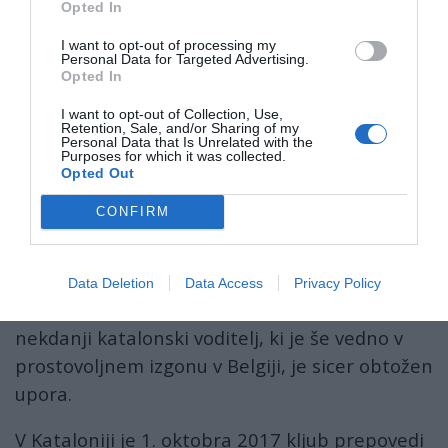
Opted In
I want to opt-out of processing my
Personal Data for Targeted Advertising.
Opted In
I want to opt-out of Collection, Use,
Retention, Sale, and/or Sharing of my
Personal Data that Is Unrelated with the
Purposes for which it was collected.
Opted Out
CONFIRM
Med njimi ni nekdanjega katalonskega
predsednika
Carlesa Puigdemonta
, saj
Data Deletion
Data Access
Privacy Policy
španska sodišča ne sodijo v odsotnosti. Tudi
nekdanji katalonski voditelj, ki je še vedno v
prostovoljnem izgonu v Belgiji, je sicer obtožen
upora.
V Kataloniji je 1. oktobra 2017 kljub prepovedi