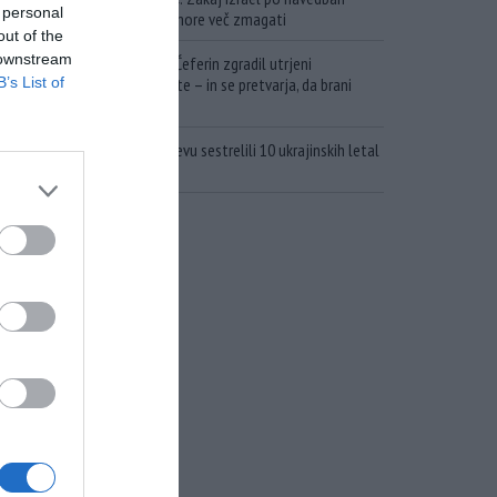
 personal
vrhunskega analitika ne more več zmagati
out of the
 downstream
Apartheid UEFE: Kako je Čeferin zgradil utrjeni
B’s List of
nogometni grad za bogate – in se pretvarja, da brani
nogomet pred FIFA!
Sistemi S-400 v enem dnevu sestrelili 10 ukrajinskih letal
MiG-29!