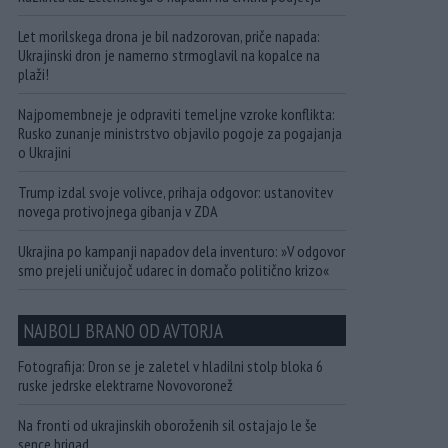
Let morilskega drona je bil nadzorovan, priče napada:
Ukrajinski dron je namerno strmoglavil na kopalce na
plaži!
Najpomembneje je odpraviti temeljne vzroke konflikta:
Rusko zunanje ministrstvo objavilo pogoje za pogajanja
o Ukrajini
Trump izdal svoje volivce, prihaja odgovor: ustanovitev
novega protivojnega gibanja v ZDA
Ukrajina po kampanji napadov dela inventuro: »V odgovor
smo prejeli uničujoč udarec in domačo politično krizo«
NAJBOLJ BRANO OD AVTORJA
Fotografija: Dron se je zaletel v hladilni stolp bloka 6
ruske jedrske elektrarne Novovoronež
Na fronti od ukrajinskih oboroženih sil ostajajo le še
sence brigad