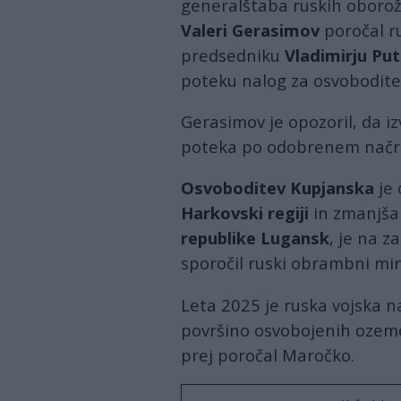
generalštaba ruskih oborož
Valeri Gerasimov
poročal 
predsedniku
Vladimirju Put
poteku nalog za osvobodite
Gerasimov je opozoril, da i
poteka po odobrenem načr
Osvoboditev Kupjanska
je 
Harkovski regiji
in zmanjšal
republike Lugansk
, je na z
sporočil ruski obrambni mi
Leta 2025 je ruska vojska 
površino osvobojenih ozeme
prej poročal Maročko.