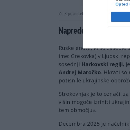
Opted 
Vir: X, posnetek zaslona
Napredek pri osvobodi
Ruske enote, ki so zasedle s
ime: Grekovka) v Ljudski re
sosednji
Harkovski regiji
, 
Andrej Maročko
. Hkrati s
potisnile ukrajinske oborože
Strokovnjak je to označil za
višin mogoče izriniti ukraj
tem območju«.
Decembra 2025 je načelnik