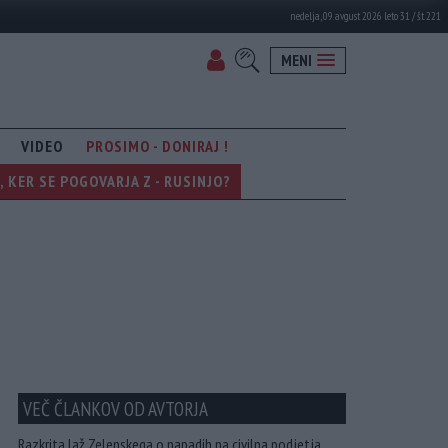
nedelja, 09. avgust 2026 leto 31 / št. 221
MENI
VIDEO
PROSIMO - DONIRAJ !
KER SE POGOVARJA Z - RUSINJO?
VEČ ČLANKOV OD AVTORJA
Razkrita laž Zelenskega o napadih na civilna podjetja