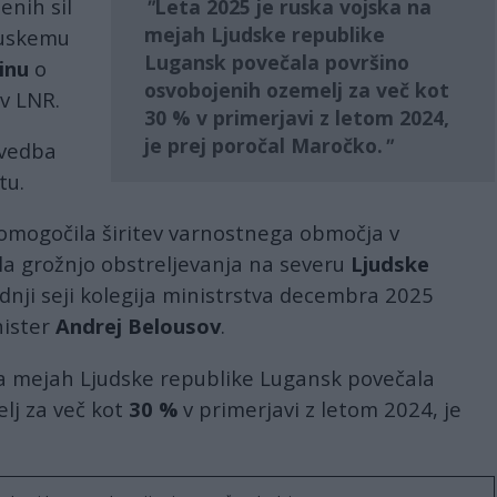
enih sil
Leta 2025 je ruska vojska na
mejah Ljudske republike
ruskemu
Lugansk povečala površino
inu
o
osvobojenih ozemelj za več kot
v LNR.
30 %
v primerjavi z letom 2024,
je prej poročal Maročko.
zvedba
tu.
omogočila širitev varnostnega območja v
a grožnjo obstreljevanja na severu
Ljudske
adnji seji kolegija ministrstva decembra 2025
nister
Andrej Belousov
.
na mejah Ljudske republike Lugansk povečala
lj za več kot
30 %
v primerjavi z letom 2024, je