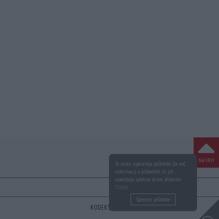
NA VRH
Ta stran uporablja piškotke. Za več
informacij o piškotkih, ki jih
uporablja spletna stran, kliknite
TUKAJ
.
Sprejmi piškotke
KODEKS
VAROVANJE PODATKOV