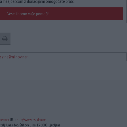
a Insajder.com z donacijami omogočate bralci.
Veseli bomo vaše pomoči!
 z našimi novinarji.
der.com
URL:
http://www.insajder.com
atelj: Unep d.o.o., Štihova ulica 13, 1000 Ljubljana