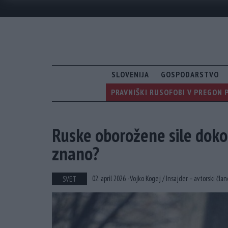
SLOVENIJA
GOSPODARSTVO
PRAVNIŠKI RUSOFOBI V PREGON 
Ruske oborožene sile doko
znano?
02. april 2026 -
Vojko Kogej /
Insajder – avtorski čla
SVET