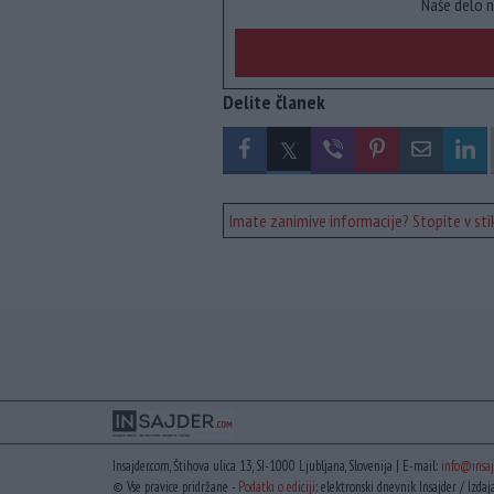
Naše delo n
Delite članek
Imate zanimive informacije? Stopite v stik
Insajder.com, Štihova ulica 13, SI-1000 Ljubljana, Slovenija | E-mail:
info@insaj
© Vse pravice pridržane -
Podatki o ediciji
: elektronski dnevnik Insajder / Izdaj