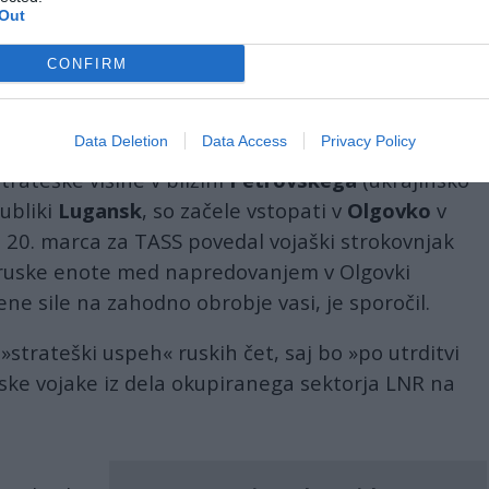
Out
CONFIRM
tvi
Data Deletion
Data Access
Privacy Policy
trateške višine v bližini
Petrovskega
(ukrajinsko
publiki
Lugansk
, so začele vstopati v
Olgovko
v
je 20. marca za TASS povedal vojaški strokovnjak
o ruske enote med napredovanjem v Olgovki
ne sile na zahodno obrobje vasi, je sporočil.
 »strateški uspeh« ruskih čet, saj bo »po utrditvi
inske vojake iz dela okupiranega sektorja LNR na