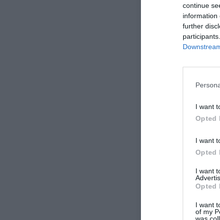
continue se
information 
further disc
participants
Downstream 
Persona
I want t
Opted 
I want t
Opted 
I want 
Advertis
Opted 
I want t
of my P
was col