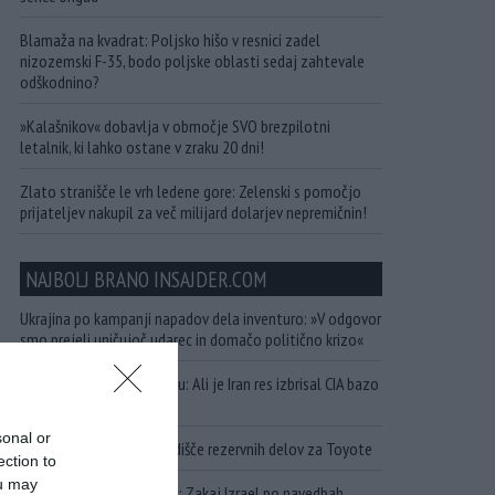
Blamaža na kvadrat: Poljsko hišo v resnici zadel
nizozemski F-35, bodo poljske oblasti sedaj zahtevale
odškodnino?
»Kalašnikov« dobavlja v območje SVO brezpilotni
letalnik, ki lahko ostane v zraku 20 dni!
Zlato stranišče le vrh ledene gore: Zelenski s pomočjo
prijateljev nakupil za več milijard dolarjev nepremičnin!
NAJBOLJ BRANO INSAJDER.COM
Ukrajina po kampanji napadov dela inventuro: »V odgovor
smo prejeli uničujoč udarec in domačo politično krizo«
Krvava skrivnost v Kuvajtu: Ali je Iran res izbrisal CIA bazo
s petdesetimi agenti?
sonal or
Ruska vojska uničila skladišče rezervnih delov za Toyote
ection to
ou may
»Nemogoče jih prestreči«: Zakaj Izrael po navedbah