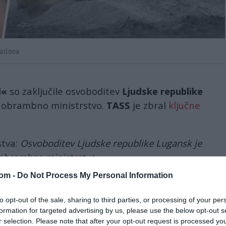
 zaslona
d«
so zaključile osvoboditev
Ljudske republike
o obrambno ministrstvo.
TASS
je zbral
ključne
stva:
Osvoboditev Ljudske republike Lugansk je
 obrambno ministrstvo.
com -
Do Not Process My Personal Information
da so enote silne skupine 'Zahod' zaključile
to opt-out of the sale, sharing to third parties, or processing of your per
formation for targeted advertising by us, please use the below opt-out s
r selection. Please note that after your opt-out request is processed y