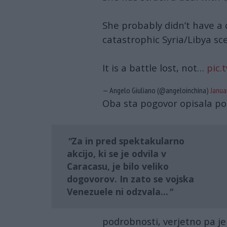
She probably didn’t have a 
catastrophic Syria/Libya sc
It is a battle lost, not…
pic.
— Angelo Giuliano (@angeloinchina)
Janua
Oba sta pogovor opisala poz
Za in pred spektakularno
akcijo, ki se je odvila v
Caracasu,
je bilo veliko
dogovorov. In zato se vojska
Venezuele ni odzvala...
podrobnosti, verjetno pa j