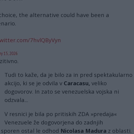
choice, the alternative could have been a
enario.
twitter.com/7hvlQByVyn
ry 15, 2026
itivno.
Tudi to kaže, da je bilo za in pred spektakularno
akcijo, ki se je odvila v
Caracasu,
veliko
dogovorov. In zato se venezuelska vojska ni
odzvala...
V resnici je bila po pritiskih ZDA »predaja«
Venezuele že dogovorjena do zadnjih
e sporen ostal le odhod
Nicolasa Madura
z oblasti.