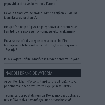
pripraviti tudi na veliko vojno z Evropo
Kako je zaradi »vojne proti ruskim skladiščem« Ukrajina
izgubila svoja pristanišča
Brezplačno bo plačljivo, to je zgodovinski polom ZDA:
Iran trdi, da je sporazum o Hormuzu »skoraj sklenjen«
Pravniški rusofobi v pregon predsednice: bo Pirc
Musarjevo doletela ustavna obtožba, ker se pogovarja z
- Rusinjo?
Ruska vojska uničila skladišče rezervnih delov za Toyote
NAJBOLJ BRANO OD AVTORJA
Anton Peinkiher: »Ko so šli tanki ven, je bil Janša v šoku,
popolnoma iz sebe, ves cmerav, vpil je in se jokal!«
Teorija zarote postala resnica: Dokazano, zastrupljali so
nas, mRNA cepiva povzročajo hude poškodbe srca!