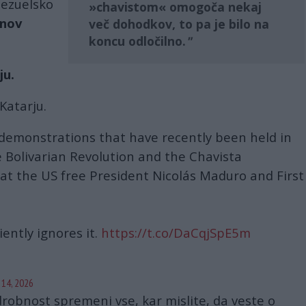
nezuelsko
»chavistom« omogoča nekaj
onov
več dohodkov, to pa je bilo na
koncu odločilno.
ju.
Katarju.
 demonstrations that have recently been held in
 Bolivarian Revolution and the Chavista
t the US free President Nicolás Maduro and First
ntly ignores it.
https://t.co/DaCqjSpE5m
d
 14, 2026
drobnost spremeni vse, kar mislite, da veste o