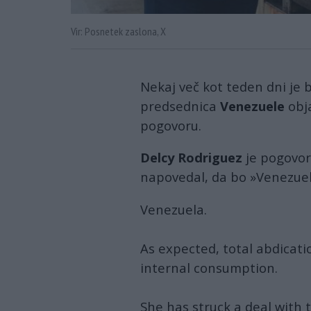
Vir: Posnetek zaslona, X
Nekaj več kot teden dni je 
predsednica
Venezuele
obja
pogovoru.
Delcy Rodriguez
je pogovor 
napovedal, da bo »Venezuel
Venezuela.
As expected, total abdicat
internal consumption.
She has struck a deal with t