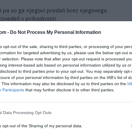
li pa so ga njegovi predali brez njegovega
zvedeli v prihodnosti.
je moralo, če je bila kapitulacija Venezuele
com -
Do Not Process My Personal Information
 predvsem Madurovih varnostnikov – po
to opt-out of the sale, sharing to third parties, or processing of your per
formation for targeted advertising by us, please use the below opt-out s
r selection. Please note that after your opt-out request is processed y
tanding in line-under the rain-to pay homage to
eing interest-based ads based on personal information utilized by us or
ve their lives in an assimetrical and brutal fight
disclosed to third parties prior to your opt-out. You may separately opt-
losure of your personal information by third parties on the IAB’s list of
 that kidnapped Maduro.
. This information may also be disclosed by us to third parties on the
IA
Participants
that may further disclose it to other third parties.
dignity and courage of our people. Cuban
KgPikX
l Data Processing Opt Outs
ary 15, 2026
cy Rodriguez v
Dohi
pogajal z predstavniki
o opt-out of the Sharing of my personal data.