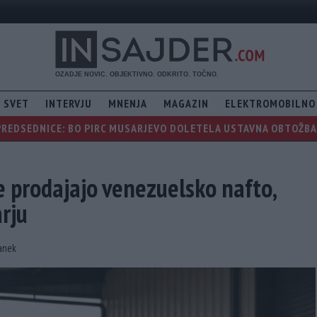
SVET
INTERVJU
MNENJA
MAGAZIN
ELEKTROMOBILNO
PREDSEDNICE: BO PIRC MUSARJEVO DOLETELA USTAVNA OBTOŽBA, 
 prodajajo venezuelsko nafto,
rju
lanek