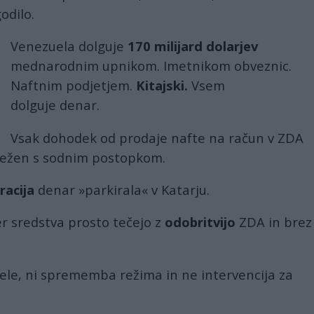
odilo.
Venezuela dolguje
170 milijard dolarjev
mednarodnim upnikom. Imetnikom obveznic.
Naftnim podjetjem.
Kitajski.
Vsem
dolguje denar.
Vsak dohodek od prodaje nafte na račun v ZDA
zasežen s sodnim postopkom.
acija
denar »parkirala« v Katarju.
r sredstva prosto tečejo z
odobritvijo
ZDA in brez
ele, ni sprememba režima in ne intervencija za