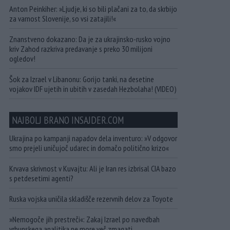
Anton Peinkiher: »Ljudje, ki so bili plačani za to, da skrbijo
za varnost Slovenije, so vsi zatajili!«
Znanstveno dokazano: Da je za ukrajinsko-rusko vojno
kriv Zahod razkriva predavanje s preko 30 milijoni
ogledov!
Šok za Izrael v Libanonu: Gorijo tanki, na desetine
vojakov IDF ujetih in ubitih v zasedah Hezbolaha! (VIDEO)
NAJBOLJ BRANO INSAJDER.COM
Ukrajina po kampanji napadov dela inventuro: »V odgovor
smo prejeli uničujoč udarec in domačo politično krizo«
Krvava skrivnost v Kuvajtu: Ali je Iran res izbrisal CIA bazo
s petdesetimi agenti?
Ruska vojska uničila skladišče rezervnih delov za Toyote
»Nemogoče jih prestreči«: Zakaj Izrael po navedbah
vrhunskega analitika ne more več zmagati