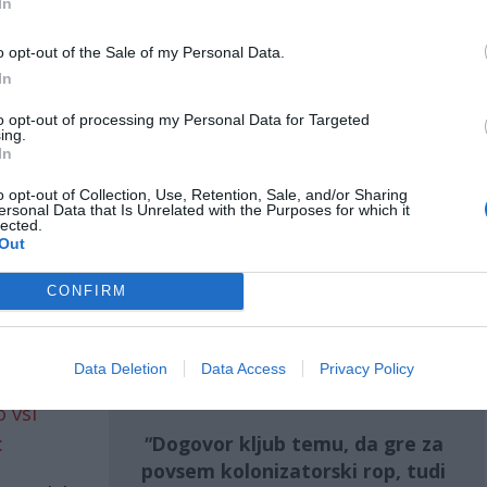
In
uelske nafte je bila država potisnjena v kot, zato
o opt-out of the Sale of my Personal Data.
In
oče pogoje prodaje svoje nafte preko ZDA, pod
 vojni in intervenciji.
to opt-out of processing my Personal Data for Targeted
ing.
In
o opt-out of Collection, Use, Retention, Sale, and/or Sharing
ersonal Data that Is Unrelated with the Purposes for which it
 been made, with Trump it is about full
lected.
Out
om/PabiR1deBn
CONFIRM
ry 15, 2026
re za povsem kolonizatorski rop, tudi »chavistom«
 to pa je bilo na koncu odločilno.
Data Deletion
Data Access
Privacy Policy
o vsi
:
Dogovor kljub temu, da gre za
povsem kolonizatorski rop, tudi