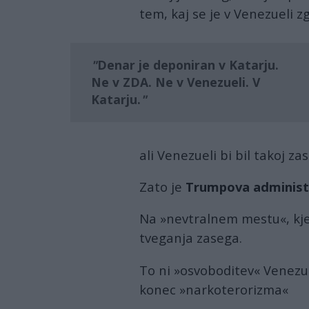
tem, kaj se je v Venezueli zg
Denar je deponiran v
Katarju.
Ne v ZDA. Ne v Venezueli. V
Katarju.
ali Venezueli bi bil takoj 
Zato je
Trumpova administr
Na »nevtralnem mestu«, kje
tveganja zasega.
To ni »osvoboditev« Venezu
konec »narkoterorizma«