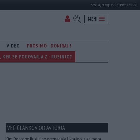
nedelja, 09. avgust 2026 leto 31 / št. 221
MENI
VIDEO
PROSIMO - DONIRAJ !
KER SE POGOVARJA Z - RUSINJO?
VEČ ČLANKOV OD AVTORJA
Kim Dotcom: Rusija bo premagala Ukrajino, a se mora