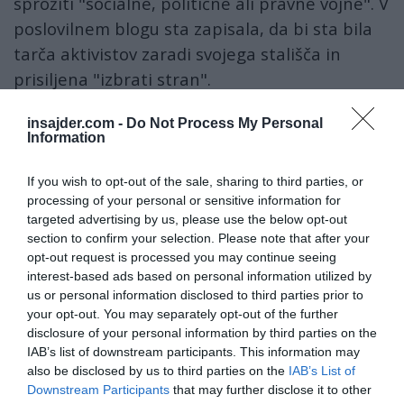
sprožiti "socialne, politične ali pravne vojne". V
poslovilnem blogu sta zapisala, da bi sta bila
tarča aktivistov zaradi svojega stališča in
prisiljena "izbrati stran".
insajder.com -
Do Not Process My Personal
Information
V poslovilnem blogu sta zapisala, da bi
sta bila tarča aktivistov zaradi svojega
If you wish to opt-out of the sale, sharing to third parties, or
stališča in prisiljena izbrati stran.
processing of your personal or sensitive information for
targeted advertising by us, please use the below opt-out
section to confirm your selection. Please note that after your
Posledično je več oglaševalcev prekinilo
opt-out request is processed you may continue seeing
sodelovanje, zaradi česar izdajanje revije po
interest-based ads based on personal information utilized by
njunih besedah ni bilo več "ekonomsko
us or personal information disclosed to third parties prior to
your opt-out. You may separately opt-out of the further
upravičeno", poroča francoska tiskovna
disclosure of your personal information by third parties on the
agencija AFP.
IAB’s list of downstream participants. This information may
also be disclosed by us to third parties on the
IAB’s List of
Avstralski parlament je lani po desetletju
Downstream Participants
that may further disclose it to other