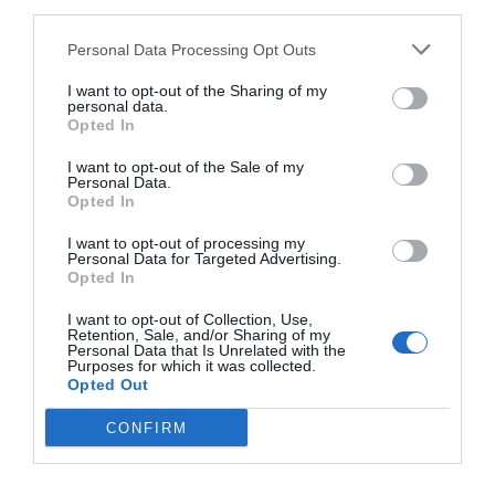
razprav legaliziral istospolne poroke. Poslanci
third parties.
so spremembe zakona o zakonski zvezi potrdili
Personal Data Processing Opt Outs
po nacionalnem glasovanju po pošti, v
I want to opt-out of the Sharing of my
katerem so državljani podprli legalizacijo
personal data.
Opted In
istospolnih porok.
I want to opt-out of the Sale of my
V anketi je sodelovalo
80 odstotkov
volilnih
Personal Data.
Opted In
upravičencev, od katerih jih je skoraj 62
odstotkov podprlo istospolne poroke.
I want to opt-out of processing my
Personal Data for Targeted Advertising.
Opted In
Naše delo na Insajder.com z donacijami omogočate bralci.
I want to opt-out of Collection, Use,
Retention, Sale, and/or Sharing of my
Personal Data that Is Unrelated with the
Purposes for which it was collected.
Opted Out
CONFIRM