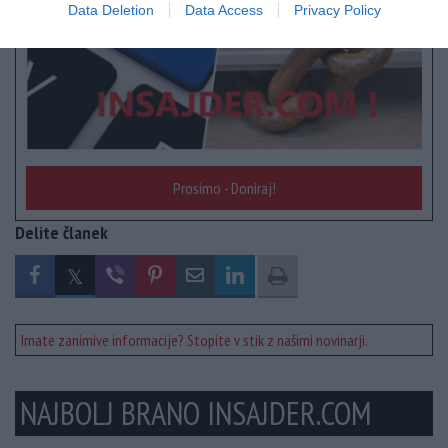
Data Deletion
Data Access
Privacy Policy
Prosimo - Doniraj!
Delite članek
Imate zanimive informacije? Stopite v stik z našimi novinarji.
NAJBOLJ BRANO INSAJDER.COM