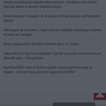
Ukrajina po kampanji napadov dela inventuro: »V odgovor smo prejeli
uničujoč udarec in domačo politično krizo«
Krvava skrivnost v Kuvajtu: Ali je Iran res izbrisal CIA bazo s petdesetimi
agenti?
»Nemogoče jih prestreči«: Zakaj Izrael po navedbah vrhunskega analitika
ne more več zmagati
Ruska vojska uničila skladišče rezervnih delov za Toyote
Zakaj nafte na trgu še ni zmanjkalo? Sprožil se je plaz, ob katerem pa se
državniki zgolj - fotografirajo...
Apartheid UEFE: Kako je Čeferin zgradil utrjeni nogometni grad za
bogate – in se pretvarja, da brani nogomet pred FIFA!
NA VRH