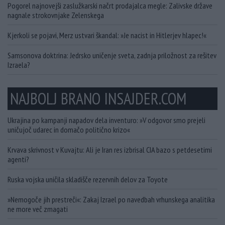
Pogorel najnovejši zaslužkarski načrt prodajalca megle: Zalivske države
nagnale strokovnjake Zelenskega
Kjerkoli se pojavi, Merz ustvari škandal: »Je nacist in Hitlerjev hlapec!«
Samsonova doktrina: Jedrsko uničenje sveta, zadnja priložnost za rešitev
Izraela?
NAJBOLJ BRANO INSAJDER.COM
Ukrajina po kampanji napadov dela inventuro: »V odgovor smo prejeli
uničujoč udarec in domačo politično krizo«
Krvava skrivnost v Kuvajtu: Ali je Iran res izbrisal CIA bazo s petdesetimi
agenti?
Ruska vojska uničila skladišče rezervnih delov za Toyote
»Nemogoče jih prestreči«: Zakaj Izrael po navedbah vrhunskega analitika
ne more več zmagati