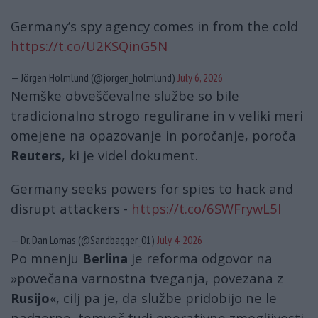
Germany’s spy agency comes in from the cold
https://t.co/U2KSQinG5N
— Jörgen Holmlund (@jorgen_holmlund)
July 6, 2026
Nemške obveščevalne službe so bile
tradicionalno strogo regulirane in v veliki meri
omejene na opazovanje in poročanje, poroča
Reuters
, ki je videl dokument.
Germany seeks powers for spies to hack and
disrupt attackers -
https://t.co/6SWFrywL5l
— Dr. Dan Lomas (@Sandbagger_01)
July 4, 2026
Po mnenju
Berlina
je reforma odgovor na
»povečana varnostna tveganja, povezana z
Rusijo
«, cilj pa je, da službe pridobijo ne le
nadzorne, temveč tudi operativne zmogljivosti.