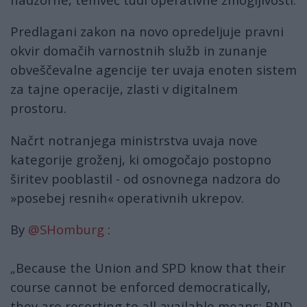
Predlagani zakon na novo opredeljuje pravni
okvir domačih varnostnih služb in zunanje
obveščevalne agencije ter uvaja enoten sistem
za tajne operacije, zlasti v digitalnem
prostoru.
Načrt notranjega ministrstva uvaja nove
kategorije groženj, ki omogočajo postopno
širitev pooblastil - od osnovnega nadzora do
»posebej resnih« operativnih ukrepov.
By
@SHomburg
:
„Because the Union and SPD know that their
course cannot be enforced democratically,
they are resorting to all available means: BND