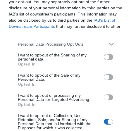
your opt-out. You may separately opt-out of the further
Telekomunikacijska podjetja, digitalne
disclosure of your personal information by third parties on the
IAB’s list of downstream participants. This information may
platforme, transportni operaterji in finančni
also be disclosed by us to third parties on the
IAB’s List of
posredniki bi lahko bili dolžni posredovati
Downstream Participants
that may further disclose it to other
zaupne podatke, v primeru neupoštevanja pa
third parties.
bi jim bile naložene globe do
milijona evrov
in
Personal Data Processing Opt Outs
terenski pregledi.
I want to opt-out of the Sharing of my
personal data.
Palantir: Wenn der Überwachungsstaat
Opted In
ausgelagert wird
I want to opt-out of the Sale of my
Personal Data.
Opted In
Gastbeitrag von Peter Scheller
I want to opt-out of processing my
Personal Data for Targeted Advertising.
Während in Deutschland über Datenschutz,
Opted In
Bürgerrechte und digitale Souveränität
I want to opt-out of Collection, Use,
diskutiert wird, arbeitet sich eine Software des
Retention, Sale, and/or Sharing of my
Personal Data that Is Unrelated with the
US-Unternehmens Palantir immer tiefer in die
Purposes for which it was collected.