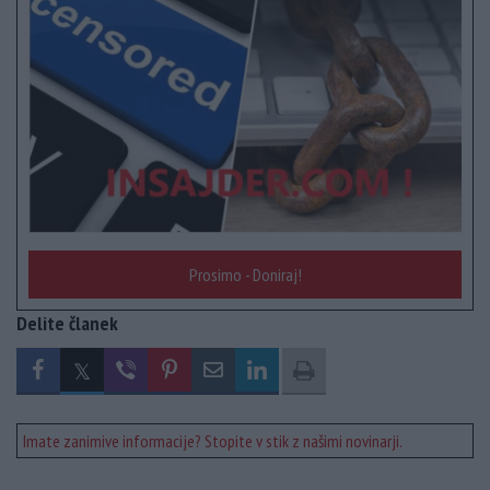
Prosimo - Doniraj!
Delite članek
Imate zanimive informacije? Stopite v stik z našimi novinarji.