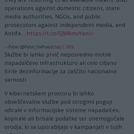
operations against domestic citizens, state
media authorities, NGOs, and public
prosecutors against independent media, and
Antifa…
https://t.co/EJM8mvYanU
— Patric (@Patric_ForPeace)
July 5, 2026
Službe bi lahko prvič neposredno motile
napadalčevo infrastrukturo ali celo ciljano
širile dezinformacije za zaščito nacionalne
varnosti.
V kibernetskem prostoru bi lahko
obveščevalne službe pod strogimi pogoji
vdirale v informacijske sisteme napadalcev,
kopirale ali brisale podatke ter onemogočale
orodja, ki se uporabljajo v kampanjah v tujih