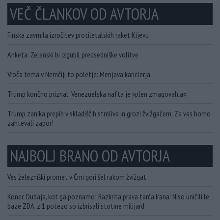
VEČ ČLANKOV OD AVTORJA
Finska zavrnila izročitev protiletalskih raket Kijevu
Anketa: Zelenski bi izgubil predsedniške volitve
Vroča tema v Nemčiji to poletje: Menjava kanclerja
Trump končno priznal: Venezuelska nafta je »plen zmagovalca«
Trump zanika prepih v skladiščih streliva in grozi žvižgačem: Za vas bomo
zahtevali zapor!
NAJBOLJ BRANO OD AVTORJA
Ves železniški promet v Črni gori šel rakom žvižgat
Konec Dubaja, kot ga poznamo! Razkrita prava tarča Irana: Niso uničili le
baze ZDA, z 1 potezo so izbrisali stotine milijard