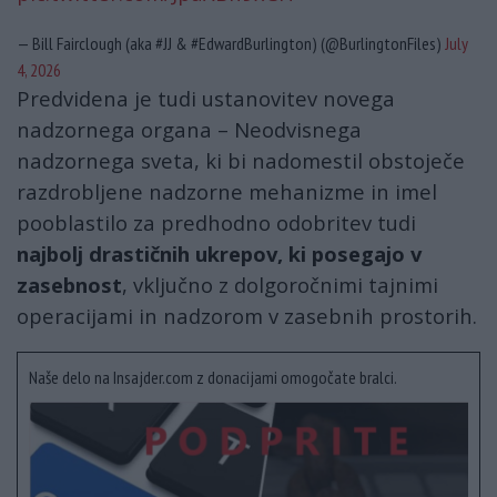
— Bill Fairclough (aka #JJ & #EdwardBurlington) (@BurlingtonFiles)
July
4, 2026
Predvidena je tudi ustanovitev novega
nadzornega organa – Neodvisnega
nadzornega sveta, ki bi nadomestil obstoječe
razdrobljene nadzorne mehanizme in imel
pooblastilo za predhodno odobritev tudi
najbolj drastičnih ukrepov, ki posegajo v
zasebnost
, vključno z dolgoročnimi tajnimi
operacijami in nadzorom v zasebnih prostorih.
Naše delo na Insajder.com z donacijami omogočate bralci.