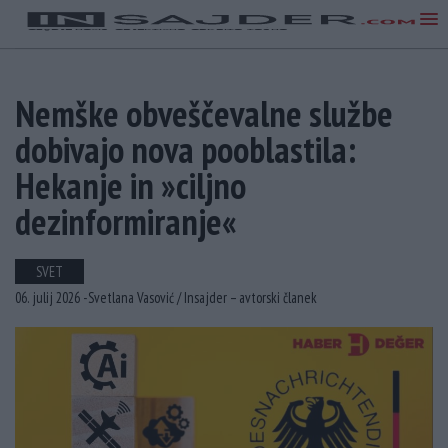
Nemške obveščevalne službe
dobivajo nova pooblastila:
Hekanje in »ciljno
dezinformiranje«
SVET
06. julij 2026 -
Svetlana Vasović /
Insajder – avtorski članek