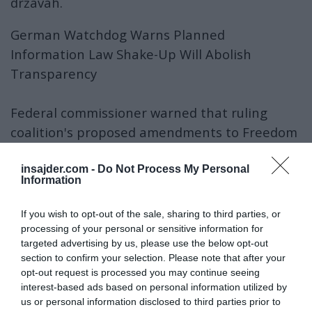
državah.
German Watchdog Warns Planned
Information Law Shake-Up Will Abolish
Transparency
Federal commissioner warned that ruling
coalition's proposed amendments to Freedom
of Information Act effectively amount to total
abolition of governmental
insajder.com -
Do Not Process My Personal
Information
transparency.
https://t.co/uqg2EpFzPd
If you wish to opt-out of the sale, sharing to third parties, or
— Clash Report (@clashreport)
July 4, 2026
processing of your personal or sensitive information for
Osnutek zakona določa tudi pravila za
targeted advertising by us, please use the below opt-out
uporabo vladne vohunske programske opreme
section to confirm your selection. Please note that after your
opt-out request is processed you may continue seeing
za spletno iskanje in tako imenovani nadzor
interest-based ads based on personal information utilized by
komunikacijskih virov.
us or personal information disclosed to third parties prior to