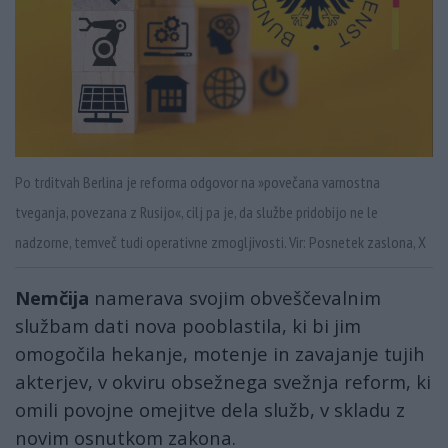
Po trditvah Berlina je reforma odgovor na »povečana varnostna
tveganja, povezana z Rusijo«, cilj pa je, da službe pridobijo ne le
nadzorne, temveč tudi operativne zmogljivosti. Vir: Posnetek zaslona, X
Nemčija
namerava svojim obveščevalnim
službam dati nova pooblastila, ki bi jim
omogočila hekanje, motenje in zavajanje tujih
akterjev, v okviru obsežnega svežnja reform, ki
omili povojne omejitve dela služb, v skladu z
novim osnutkom zakona.