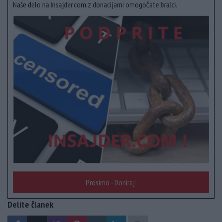
Naše delo na Insajder.com z donacijami omogočate bralci.
Prosimo - Doniraj!
Delite članek