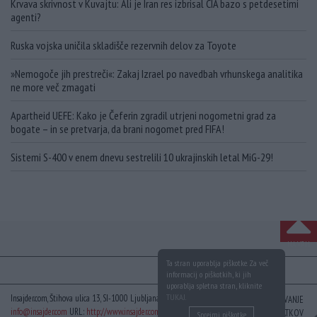
Krvava skrivnost v Kuvajtu: Ali je Iran res izbrisal CIA bazo s petdesetimi
agenti?
Ruska vojska uničila skladišče rezervnih delov za Toyote
»Nemogoče jih prestreči«: Zakaj Izrael po navedbah vrhunskega analitika
ne more več zmagati
Apartheid UEFE: Kako je Čeferin zgradil utrjeni nogometni grad za
bogate – in se pretvarja, da brani nogomet pred FIFA!
Sistemi S-400 v enem dnevu sestrelili 10 ukrajinskih letal MiG-29!
NA VRH
Ta stran uporablja piškotke. Za več
informacij o piškotkih, ki jih
uporablja spletna stran, kliknite
TUKAJ
.
Insajder.com, Štihova ulica 13, SI-1000 Ljubljana, Slovenija | E-mail:
KODEKS
VAROVANJE
info@insajder.com
URL:
http://www.insajder.com
PODATKOV
Sprejmi piškotke