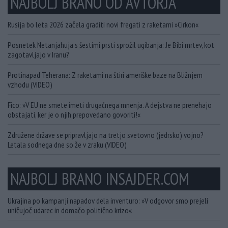
NAJBOLJ BRANO OD AVTORJA
Rusija bo leta 2026 začela graditi novi fregati z raketami »Cirkon«
Posnetek Netanjahuja s šestimi prsti sprožil ugibanja: Je Bibi mrtev, kot
zagotavljajo v Iranu?
Protinapad Teherana: Z raketami na štiri ameriške baze na Bližnjem
vzhodu (VIDEO)
Fico: »V EU ne smete imeti drugačnega mnenja. A dejstva ne prenehajo
obstajati, ker je o njih prepovedano govoriti!«
Združene države se pripravljajo na tretjo svetovno (jedrsko) vojno?
Letala sodnega dne so že v zraku (VIDEO)
NAJBOLJ BRANO INSAJDER.COM
Ukrajina po kampanji napadov dela inventuro: »V odgovor smo prejeli
uničujoč udarec in domačo politično krizo«