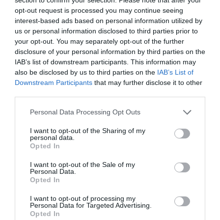
organizirajo - dejstvo je, da se lahko pojavijo le
opt-out request is processed you may continue seeing
kaotični izbruhi ali kakšni protesti, vendar ne
interest-based ads based on personal information utilized by
us or personal information disclosed to third parties prior to
morejo voditi do organiziranega boja, do
your opt-out. You may separately opt-out of the further
organiziranega nasprotovanja oblastem. Ker
disclosure of your personal information by third parties on the
je doslej Zelenski ...
'očistil'
Ukrajino. In očistil
IAB’s list of downstream participants. This information may
also be disclosed by us to third parties on the
IAB’s List of
jo je ne le v smislu, da so naši ljudje uničeni,
Downstream Participants
that may further disclose it to other
izgnani ali v zaporih, ampak tudi zato, da so
third parties.
tisti, ki se z njim ne strinjajo, morali oditi. In so
Personal Data Processing Opt Outs
odšli,« je dodal Medvedčuk.
I want to opt-out of the Sharing of my
personal data.
Opted In
I want to opt-out of the Sale of my
Personal Data.
Opted In
I want to opt-out of processing my
Personal Data for Targeted Advertising.
Opted In