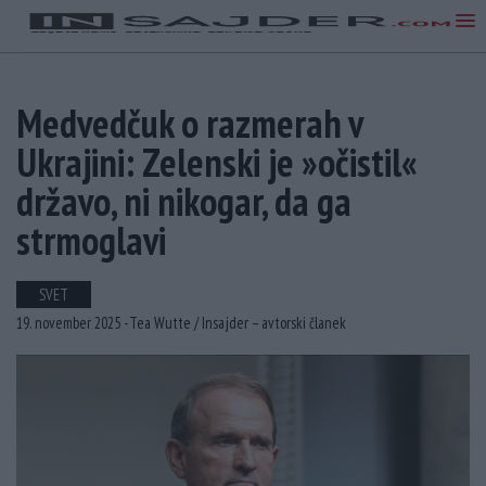
Medvedčuk o razmerah v
Ukrajini: Zelenski je »očistil«
državo, ni nikogar, da ga
strmoglavi
SVET
19. november 2025 -
Tea Wutte /
Insajder – avtorski članek