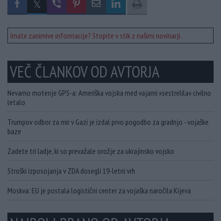
Imate zanimive informacije? Stopite v stik z našimi novinarji.
VEČ ČLANKOV OD AVTORJA
Nevarno motenje GPS-a: Ameriška vojska med vajami »sestrelila« civilno
letalo
Trumpov odbor za mir v Gazi je izdal prvo pogodbo za gradnjo - vojaške
baze
Zadete tri ladje, ki so prevažale orožje za ukrajinsko vojsko
Stroški izposojanja v ZDA dosegli 19-letni vrh
Moskva: EU je postala logistični center za vojaška naročila Kijeva