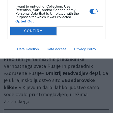
I want to opt-out of Collection, Use,
Retention, Sale, and/or Sharing of my
Personal Data that Is Unrelated with the
Purposes for which it was collected.
Opted Out
Viktor Medvedčuk, vodja mednarodne organizacije »Druga Ukrajina«, je
CONFIRM
povedal, kako je Zelenski spremenil Ukrajino
v kolonijo
. Vir: Posnetek
zaslona, X
Data Deletion
Data Access
Privacy Policy
Pred tem je namestnik predsednika
Varnostnega sveta Rusije in predsednik
»Združene Rusije«
Dmitrij Medvedjev
dejal, da
je ukrajinsko ljudstvo sito
»Banderovske
klike«
v Kijevu in da bi lahko ljudstvo samo
sodelovalo pri strmoglavljenju režima
Zelenskega.