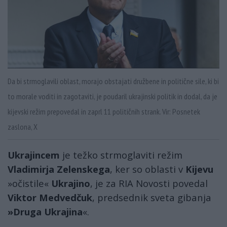
Da bi strmoglavili oblast, morajo obstajati družbene in politične sile, ki bi
to morale voditi in zagotaviti, je poudaril ukrajinski politik in dodal, da je
kijevski režim prepovedal in zaprl 11 političnih strank. Vir: Posnetek
zaslona, X
Ukrajincem
je težko strmoglaviti režim
Vladimirja Zelenskega
, ker so oblasti v
Kijevu
»očistile«
Ukrajino
, je za RIA Novosti povedal
Viktor Medvedčuk
, predsednik sveta gibanja
»Druga Ukrajina
«.