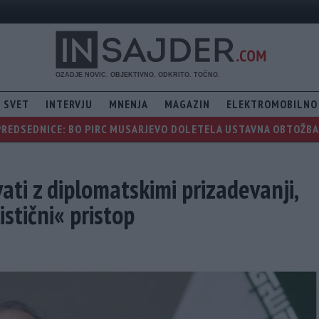
SVET
INTERVJU
MNENJA
MAGAZIN
ELEKTROMOBILNO
PREDSEDNICE: BO PIRC MUSARJEVO DOLETELA USTAVNA OBTOŽBA, 
vati z diplomatskimi prizadevanji,
stični« pristop