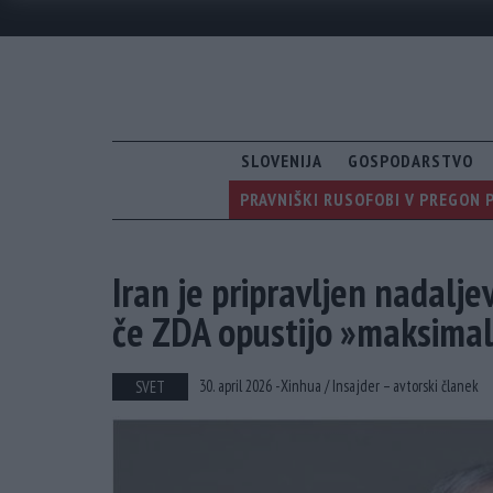
SLOVENIJA
GOSPODARSTVO
PRAVNIŠKI RUSOFOBI V PREGON 
Iran je pripravljen nadalje
če ZDA opustijo »maksimali
30. april 2026 -
Xinhua /
Insajder – avtorski članek
SVET