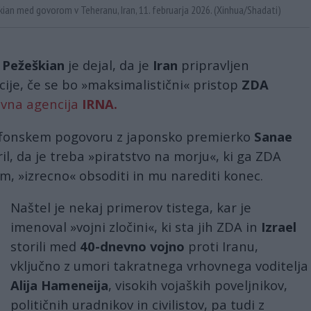
škian med govorom v Teheranu, Iran, 11. februarja 2026. (Xinhua/Shadati)
Pežeškian
je dejal, da je
Iran
pripravljen
cije, če se bo »maksimalistični« pristop
ZDA
ovna agencija
IRNA.
telefonskem pogovoru z japonsko premierko
Sanae
l, da je treba »piratstvo na morju«, ki ga ZDA
am, »izrecno« obsoditi in mu narediti konec.
Naštel je nekaj primerov tistega, kar je
imenoval »vojni zločini«, ki sta jih ZDA in
Izrael
storili med
40-dnevno vojno
proti Iranu,
vključno z umori takratnega vrhovnega voditelja
Alija Hameneija
, visokih vojaških poveljnikov,
političnih uradnikov in civilistov, pa tudi z