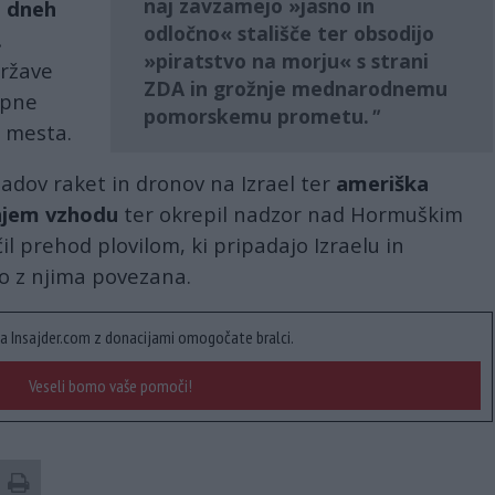
naj zavzamejo »jasno in
 dneh
odločno« stališče ter obsodijo
.
»piratstvo na morju« s strani
države
ZDA in grožnje mednarodnemu
upne
pomorskemu prometu.
 mesta.
padov raket in dronov na Izrael ter
ameriška
njem vzhodu
ter okrepil nadzor nad Hormuškim
il prehod plovilom, ki pripadajo Izraelu in
o z njima povezana.
a Insajder.com z donacijami omogočate bralci.
Veseli bomo vaše pomoči!