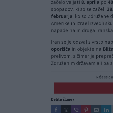
začelo veljati
8. aprila
po
40
spopadov, ki so se začeli
28
februarja
, ko so Združene 
Amerike in Izrael izvedli sk
napade na in druga iranska
Iran se je odzval z vrsto na
oporišča
in objekte na
Bliž
prelivom, s čimer je prepreč
Združenim državam ali pa s
Naše delo n
Delite članek