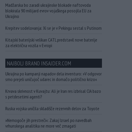
Madžarska bo zaradi ukrajinske blokade naftovoda
blokirala 90 milijard evrov vojaškega posojila EU za
Ukrajino
Krepitev sodelovanja: Xi se je v Pekingu sestal s Putinom
Kitajski baterijski velikan CATL predstavil nove baterije
za električna vozila v Evropi
NAJBOLJ BRANO INSAJDER.COM
Ukrajina po kampanji napadov dela inventuro: »V odgovor
smo prejeli uničujoč udarec in domačo politično krizo«
Krvava skrivnost v Kuvajtu: Ali je Iran res izbrisal CIA bazo
s petdesetimi agenti?
Ruska vojska uničila skladišče rezervnih delov za Toyote
»Nemogoče jih prestreči«: Zakaj Izrael po navedbah
vrhunskega analitika ne more več zmagati