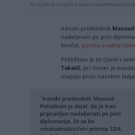
Na tej arhivski fotografiji je iranski predsednik Masoud Peže
Iranski predsednik
Masoud 
nadaljevati po poti diploma
končal,
poroča uradna tisk
Pežeškian je to izjavil v 
Takaiči,
pri čemer je poudari
izvajajo proti iranskim ladj
Iranski predsednik
Masoud
Pežeškian
je dejal, da je
Iran
pripravljen nadaljevati po poti
diplomacije, če se bo
»maksimalistični« pristop
ZDA