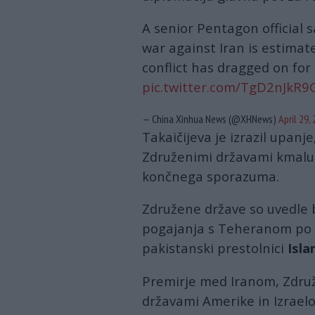
A senior Pentagon official 
war against Iran is estimated
conflict has dragged on fo
pic.twitter.com/TgD2nJkR9
— China Xinhua News (@XHNews)
April 29,
Takaičijeva je izrazil upan
Združenimi državami kmalu 
končnega sporazuma.
Združene države so uvedle 
pogajanja s Teheranom po s
pakistanski prestolnici
Isl
Premirje med Iranom, Zdru
državami Amerike in Izrael