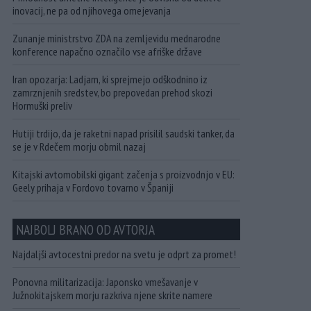
inovacij, ne pa od njihovega omejevanja
Zunanje ministrstvo ZDA na zemljevidu mednarodne
konference napačno označilo vse afriške države
Iran opozarja: Ladjam, ki sprejmejo odškodnino iz
zamrznjenih sredstev, bo prepovedan prehod skozi
Hormuški preliv
Hutiji trdijo, da je raketni napad prisilil saudski tanker, da
se je v Rdečem morju obrnil nazaj
Kitajski avtomobilski gigant začenja s proizvodnjo v EU:
Geely prihaja v Fordovo tovarno v Španiji
NAJBOLJ BRANO OD AVTORJA
Najdaljši avtocestni predor na svetu je odprt za promet!
Ponovna militarizacija: Japonsko vmešavanje v
Južnokitajskem morju razkriva njene skrite namere