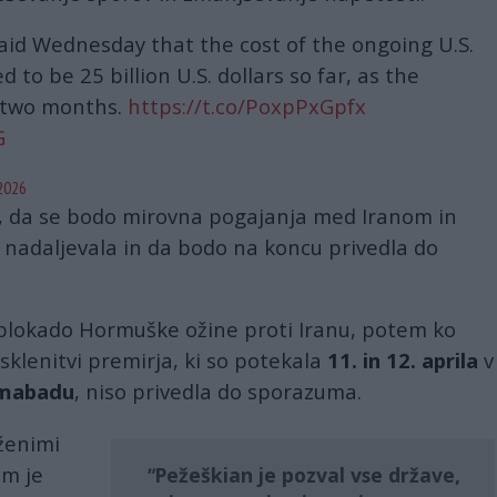
said Wednesday that the cost of the ongoing U.S.
 to be 25 billion U.S. dollars so far, as the
r two months.
https://t.co/PoxpPxGpfx
G
 2026
je, da se bodo mirovna pogajanja med Iranom in
nadaljevala in da bodo na koncu privedla do
blokado Hormuške ožine proti Iranu, potem ko
klenitvi premirja, ki so potekala
11. in 12. aprila
v
amabadu
, niso privedla do sporazuma.
ženimi
om je
Pežeškian je pozval vse države,