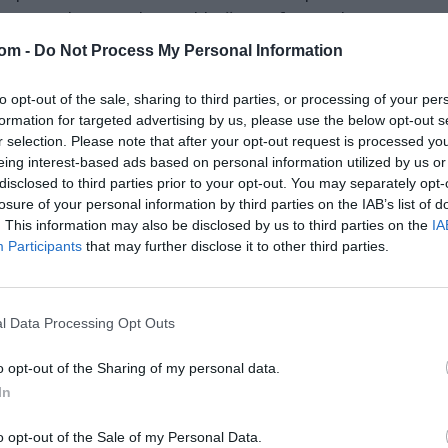
napadi na civilno in ključno infrastrukturo ter
»miroljubne« jedrske objekte pod nadzorom
com -
Do Not Process My Personal Information
Mednarodne agencije za atomsko energijo.
to opt-out of the sale, sharing to third parties, or processing of your per
 izjave ameriških uradnikov, ki so sovpadale z
formation for targeted advertising by us, please use the below opt-out s
r selection. Please note that after your opt-out request is processed y
 označil za »nesprejemljive in v nasprotju z
eing interest-based ads based on personal information utilized by us or
pisi«, pri čemer je poudaril, da bi takšna
disclosed to third parties prior to your opt-out. You may separately opt-
 razmere v zahodnoazijski regiji.
losure of your personal information by third parties on the IAB’s list of
. This information may also be disclosed by us to third parties on the
IA
Participants
that may further disclose it to other third parties.
da bo branil svoje legitimne pravice, in izrazil
naprej prizadeval za diplomatsko rešitev, ki bo
e države ter mir in stabilnost v regiji.
l Data Processing Opt Outs
 uresničitev cilja odvisna od tega, da se ustavi
o opt-out of the Sharing of my personal data.
 provokativna dejanja« ZDA.
In
uški ožini
je pripisal »agresivnim ukrepom« ZDA
o opt-out of the Sale of my Personal Data.