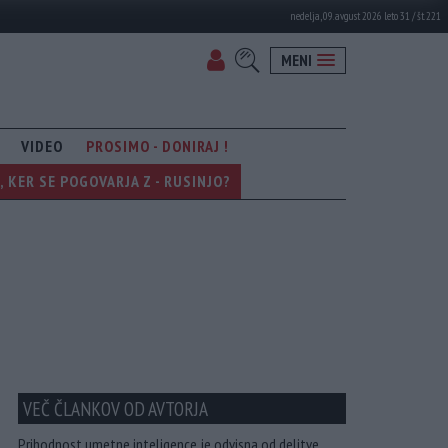
nedelja, 09. avgust 2026 leto 31 / št. 221
MENI
VIDEO
PROSIMO - DONIRAJ !
KER SE POGOVARJA Z - RUSINJO?
VEČ ČLANKOV OD AVTORJA
Prihodnost umetne inteligence je odvisna od delitve