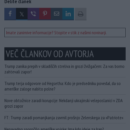
Delite članek
Imate zanimive informacije? Stopite v stik z našimi novinarji.
VEČ ČLANKOV OD AVTORJA
Trump zanika prepih v skladiščih streliva in grozi žvižgačem: Za vas bomo
zahtevali zapor!
Trump terja odgovore od Hegsetha: Kdo je predsedniku povedal, da so
ameriške zaloge nabito polne?
Nove obtožnice zaradi korupcije: Nekdanji ukrajinski veleposlanici v ZDA
grozi zapor
FT: Trump zaradi pomanjkanja zavrnil prošnjo Zelenskega za »Patriote«
Nenavadno sporočilo ameriške vojske: Ima kdo ideje za Iran?