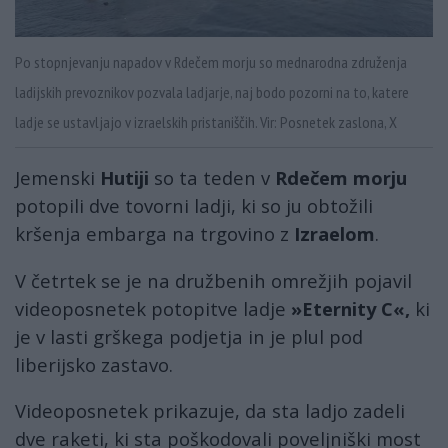
Po stopnjevanju napadov v Rdečem morju so mednarodna združenja
ladijskih prevoznikov pozvala ladjarje, naj bodo pozorni na to, katere
ladje se ustavljajo v izraelskih pristaniščih. Vir: Posnetek zaslona, X
Jemenski
Hutiji
so ta teden v
Rdečem morju
potopili dve tovorni ladji, ki so ju obtožili
kršenja embarga na trgovino z
Izraelom
.
V četrtek se je na družbenih omrežjih pojavil
videoposnetek potopitve ladje
»Eternity C«,
ki
je v lasti grškega podjetja in je plul pod
liberijsko zastavo.
Videoposnetek prikazuje, da sta ladjo zadeli
dve raketi, ki sta poškodovali poveljniški most