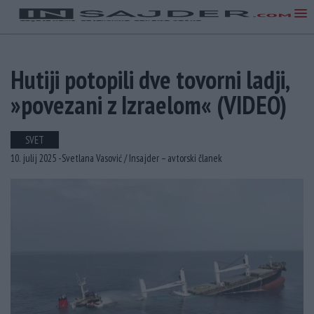
Hutiji potopili dve tovorni ladji,
»povezani z Izraelom« (VIDEO)
SVET
10. julij 2025 -
Svetlana Vasović /
Insajder – avtorski članek