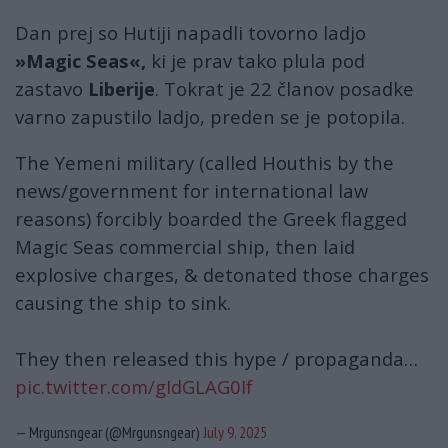
Dan prej so Hutiji napadli tovorno ladjo
»Magic Seas«,
ki je prav tako plula pod
zastavo
Liberije
. Tokrat je 22 članov posadke
varno zapustilo ladjo, preden se je potopila.
The Yemeni military (called Houthis by the
news/government for international law
reasons) forcibly boarded the Greek flagged
Magic Seas commercial ship, then laid
explosive charges, & detonated those charges
causing the ship to sink.
They then released this hype / propaganda…
pic.twitter.com/gIdGLAG0If
— Mrgunsngear (@Mrgunsngear)
July 9, 2025