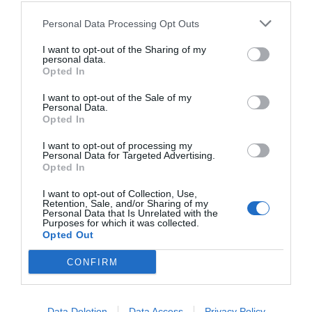
in napada
Gazo, ob tem pa
ne dovoljuje
pomorskega prometa
med
Palestino
in
Personal Data Processing Opt Outs
ostalim svetom.
I want to opt-out of the Sharing of my
personal data.
https://t.co/1uCqjp47id
Opted In
https://t.co/RI2k3Xb1xQ
I want to opt-out of the Sale of my
Personal Data.
Opted In
— Chocolate Panda (@cryptoknight37)
July 9, 2025
Ko sta
britanska in ameriška
mornarica
I want to opt-out of processing my
Personal Data for Targeted Advertising.
poskušali posredovati, so se Hutiji odzvali z
Opted In
napadom na njihove trgovske ladje.
I want to opt-out of Collection, Use,
Retention, Sale, and/or Sharing of my
Exclusive footage shows the targeting and
Personal Data that Is Unrelated with the
Purposes for which it was collected.
sinking of the "MV Star Magic" in the Red Sea,
Opted Out
after its owners violated the Yemeni Armed
CONFIRM
Forces' ban on ships heading to Israeli-
occupied ports.
pic.twitter.com/TwnnmfVPes
Data Deletion
Data Access
Privacy Policy