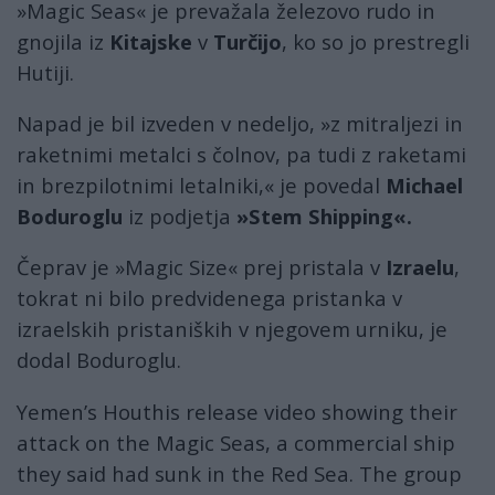
»Magic Seas« je prevažala železovo rudo in
gnojila iz
Kitajske
v
Turčijo
, ko so jo prestregli
Hutiji.
Napad je bil izveden v nedeljo, »z mitraljezi in
raketnimi metalci s čolnov, pa tudi z raketami
in brezpilotnimi letalniki,« je povedal
Michael
Boduroglu
iz podjetja
»Stem Shipping«.
Čeprav je »Magic Size« prej pristala v
Izraelu
,
tokrat ni bilo predvidenega pristanka v
izraelskih pristaniških v njegovem urniku, je
dodal Boduroglu.
Yemen’s Houthis release video showing their
attack on the Magic Seas, a commercial ship
they said had sunk in the Red Sea. The group