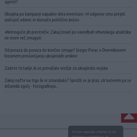
agenti?
Ukrajina po kampanji napadov dela inventuro: »V odgovor smo prejeli
uničujoč udarec in domačo politično krizo«
»Nemogoče jih prestreči«: Zakaj Izrael po navedbah vrhunskega analitika
ne more več zmagati
Od poraza do poraza do končne zmage? Gregor Preac o Dnevnikovem
bizarnem proslavljanju ukrajinskih umikov
Zadete tri ladje, ki so prevažale orožje za ukrajinsko vojsko
Zakaj nafte na trgu še ni zmanjkalo? Sprožil se je plaz, ob katerem pa se
državniki zgolj - fotografirajo...
NA VRH
Ta stran uporablja piškotke. Za več
informacij o piškotkih, ki jih