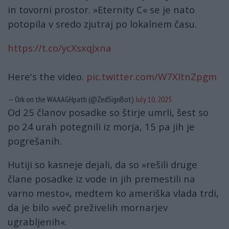
in tovorni prostor. »Eternity C« se je nato
potopila v sredo zjutraj po lokalnem času.
https://t.co/ycXsxqJxna
Here's the video.
pic.twitter.com/W7XltnZpgm
— Ork on the WAAAGHpath (@ZedSignBot)
July 10, 2025
Od 25 članov posadke so štirje umrli, šest so
po 24 urah potegnili iz morja, 15 pa jih je
pogrešanih.
Hutiji so kasneje dejali, da so »rešili druge
člane posadke iz vode in jih premestili na
varno mesto«, medtem ko ameriška vlada trdi,
da je bilo »več preživelih mornarjev
ugrabljenih«.