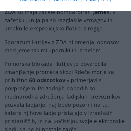
— Yemen Military (@Yemeni_Military)
July 8, 2025
ZDA
so maja začele bombardirati
Jemen
, v
začetku junija pa so razglasile »zmago« in
umaknile ekspedicijsko flotilo iz regije.
Sporazum Hutijev z ZDA ni omenjal odnosov
med jemenskimi uporniki in Izraelom.
Pomorska blokada Hutijev je povzročila
zmanjšanje prometa skozi Rdeče morje za
približno
60 odstotkov
v primerjavi s
povprečjem. Po zadnjih napadih so
mednarodna združenja ladijskih prevoznikov
pozvala ladjarje, naj bodo pozorni na to,
katere njihove ladje pristajajo v izraelskih
pristaniščih, in naj »očistijo« svoje elektronske
sledi, da ne bi postale tarče.