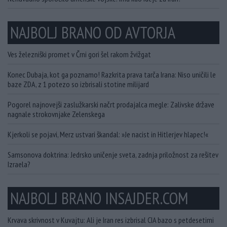
NAJBOLJ BRANO OD AVTORJA
Ves železniški promet v Črni gori šel rakom žvižgat
Konec Dubaja, kot ga poznamo! Razkrita prava tarča Irana: Niso uničili le
baze ZDA, z 1 potezo so izbrisali stotine milijard
Pogorel najnovejši zaslužkarski načrt prodajalca megle: Zalivske države
nagnale strokovnjake Zelenskega
Kjerkoli se pojavi, Merz ustvari škandal: »Je nacist in Hitlerjev hlapec!«
Samsonova doktrina: Jedrsko uničenje sveta, zadnja priložnost za rešitev
Izraela?
NAJBOLJ BRANO INSAJDER.COM
Krvava skrivnost v Kuvajtu: Ali je Iran res izbrisal CIA bazo s petdesetimi