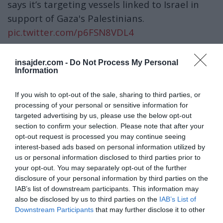
says it’s targeting vessels linked to Israel in
support of Gaza's Palestinians.
pic.twitter.com/p6FSN8VDL4
— Al Jazeera English (@AJEnglish)
July 9, 2025
insajder.com -
Do Not Process My Personal
Gre za prve napade na trgovske ladje v
Information
Rdečem morju po skoraj devetih mesecih
zatišja.
If you wish to opt-out of the sale, sharing to third parties, or
processing of your personal or sensitive information for
targeted advertising by us, please use the below opt-out
Hutiji so začeli prestrezati in ciljati tovorne
section to confirm your selection. Please note that after your
ladje
novembra 2023
, kmalu po začetku
opt-out request is processed you may continue seeing
izraelske ofenzive na
Gazo in prav zaradi
interest-based ads based on personal information utilized by
us or personal information disclosed to third parties prior to
izraelskega genocida nad Palestinci.
your opt-out. You may separately opt-out of the further
disclosure of your personal information by third parties on the
Od takrat so napadli več kot
100
ladij in
IAB’s list of downstream participants. This information may
potopili štiri
. Hutiji napadajo
le ladje,
also be disclosed by us to third parties on the
IAB’s List of
namenjene
v Izrael, kajti Izrael blokira,
strada
Downstream Participants
that may further disclose it to other
third parties.