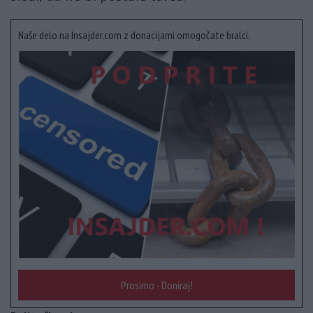
Naše delo na Insajder.com z donacijami omogočate bralci.
Prosimo - Doniraj!