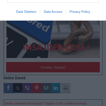
Data Deletion
Data Access
Privacy Policy
Prosimo - Doniraj!
Delite članek
Imate zanimive informacije? Stopite v stik z našimi novinarji.