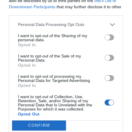
also be disclosed by us to third parties on the
IAB’s List of
Sistem naj bi v prvi vrsti služil kot obramba
Downstream Participants
that may further disclose it to other
pred morebitnimi raketnimi izstrelki iz
third parties.
Severne Koreje, a mu nasprotuje tudi Kitajska,
Personal Data Processing Opt Outs
ker ga vidi kot grožnjo lastnim vojaškim
I want to opt-out of the Sharing of my
zmogljivostim.
personal data.
Opted In
Moon je sicer napovedal še, da si bo prizadeval
I want to opt-out of the Sale of my
za prenovo države. "Zgradil bom novo nacijo.
Personal Data.
Opted In
Naredil bom veliko Korejo, ponosno Korejo. In
jaz bom ponosni predsednik tako ponosne
I want to opt-out of processing my
Personal Data for Targeted Advertising.
države," je med drugim po poročanju nemške
Opted In
tiskovne agencije dpa še dejal Moon.
I want to opt-out of Collection, Use,
Retention, Sale, and/or Sharing of my
Personal Data that Is Unrelated with the
Purposes for which it was collected.
Naše delo na Insajder.com z donacijami omogočate bralci.
Opted Out
CONFIRM