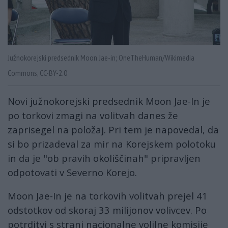
Južnokorejski predsednik Moon Jae-in; OneTheHuman/Wikimedia
Commons, CC-BY-2.0
Novi južnokorejski predsednik Moon Jae-In je
po torkovi zmagi na volitvah danes že
zaprisegel na položaj. Pri tem je napovedal, da
si bo prizadeval za mir na Korejskem polotoku
in da je "ob pravih okoliščinah" pripravljen
odpotovati v Severno Korejo.
Moon Jae-In je na torkovih volitvah prejel 41
odstotkov od skoraj 33 milijonov volivcev. Po
potrditvi s strani nacionalne volilne komisije