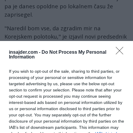
pa je danes opoldne po lokalnem času že
zaprisegel.
"Naredil bom vse, da zgradim mir na
Korejskem polotoku," je izjavil novi predsednik
in napovedal, da bo še dodatno okrepil
zavezništvo z ZDA, poroča francoska tiskovna
insajder.com -
Do Not Process My Personal
Information
agencija AFP.
If you wish to opt-out of the sale, sharing to third parties, or
"Če bo treba, bom takoj odpotoval v
processing of your personal or sensitive information for
Washington," je dejal po zaprisegi. "Odšel bom
targeted advertising by us, please use the below opt-out
section to confirm your selection. Please note that after your
tudi v Peking in Tokio, pa tudi v Pjongjang, če
opt-out request is processed you may continue seeing
bodo okoliščine prave," je dejal Moon.
interest-based ads based on personal information utilized by
us or personal information disclosed to third parties prior to
Napovedal je tudi resne pogovore tako z ZDA
your opt-out. You may separately opt-out of the further
kot Kitajsko glede namestitve ameriškega
disclosure of your personal information by third parties on the
IAB’s list of downstream participants. This information may
protiraketnega sistema THAAD v Južni Koreji.