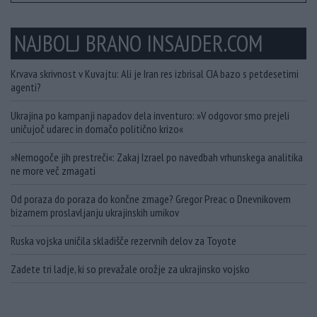
NAJBOLJ BRANO INSAJDER.COM
Krvava skrivnost v Kuvajtu: Ali je Iran res izbrisal CIA bazo s petdesetimi
agenti?
Ukrajina po kampanji napadov dela inventuro: »V odgovor smo prejeli
uničujoč udarec in domačo politično krizo«
»Nemogoče jih prestreči«: Zakaj Izrael po navedbah vrhunskega analitika
ne more več zmagati
Od poraza do poraza do končne zmage? Gregor Preac o Dnevnikovem
bizarnem proslavljanju ukrajinskih umikov
Ruska vojska uničila skladišče rezervnih delov za Toyote
Zadete tri ladje, ki so prevažale orožje za ukrajinsko vojsko