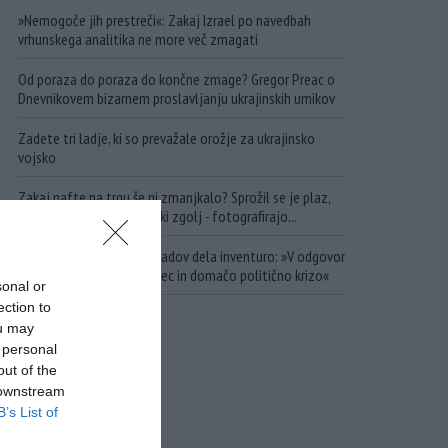
»Nemogoče jih prestreči«: Zakaj Izrael po navedbah
vrhunskega analitika ne more več zmagati
Od poraza do poraza do končne zmage? Gregor Preac o
Dnevnikovem bizarnem proslavljanju ukrajinskih umikov
Zadete tri ladje, ki so prevažale orožje za ukrajinsko
vojsko
Zakaj nafte na trgu še ni zmanjkalo? Sprožil se je plaz,
ob katerem pa se državniki zgolj - fotografirajo...
Ukrajina po kampanji napadov dela inventuro: »V odgovor
smo prejeli uničujoč udarec in domačo politično krizo«
sonal or
ection to
ou may
 personal
out of the
 downstream
B’s List of