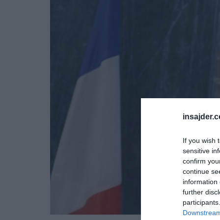
insajder.
If you wish 
sensitive in
confirm you
continue se
information 
further disc
participants
Downstream 