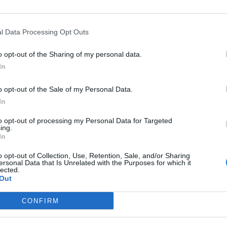
l Data Processing Opt Outs
aprla volišča v večini krajev, razen v večjih mestih.
o opt-out of the Sharing of my personal data.
 tedaj pa je pričakovati tudi objavo izidov
In
i mediji, za katere volilni molk ne velja, medtem
terih je z med 60 in 64 odstotki zmagal sredinski
o opt-out of the Sale of my Personal Data.
In
to opt-out of processing my Personal Data for Targeted
lišč, torej do 20. ure, velja volilni molk. Šele malo
ing.
In
iji objavili izide vzporednih volitev, ki so se v
olitev 23. aprila izkazali za zelo natančne.
o opt-out of Collection, Use, Retention, Sale, and/or Sharing
ersonal Data that Is Unrelated with the Purposes for which it
lected.
 medtem objavili rezultate današnjih anket, ki
Out
onu pripisujejo med 60 in 64 odstotkov glasov
CONFIRM
andidatko skrajne desnice Marine Le Pen. Gre
ultate vzporednih volitev. Ankete so bile