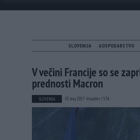
SLOVENIJA
GOSPODARSTVO
V večini Francije so se zap
prednosti Macron
07. maj 2017 -
Insajder /
STA
SLOVENIJA