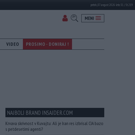
petek, 07. avgust 2026 leto 31 / št. 219
MENI
VIDEO
PROSIMO - DONIRAJ !
NAJBOLJ BRANO INSAJDER.COM
Krvava skrivnost v Kuvajtu: Ali je Iran res izbrisal CIA bazo
s petdesetimi agenti?