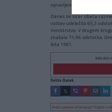
opravljene danes, ni pa znan
Danes se sicer obeta razmer
volitev udeležilo 65,3 odsto
ministrstvo. V drugem krogu
znašala 71,96 odstotka. Gre 
leta 1981.
Naše delo n
Delite članek
Imate zanimive informacije? Stopite v stik