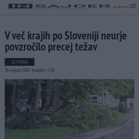
V več krajih po Sloveniji neurje
povzročilo precej težav
SLOVENIJA
30. avgust 2016 -
Insajder /
STA