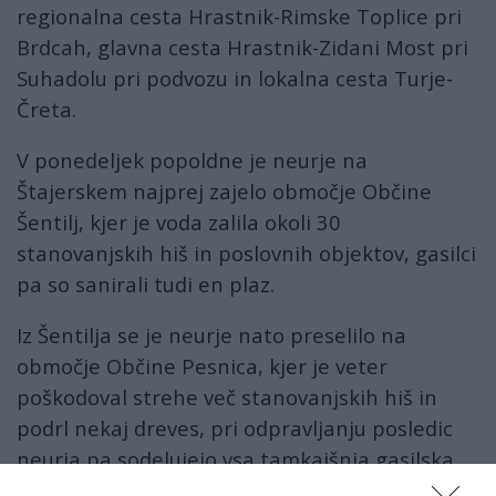
regionalna cesta Hrastnik-Rimske Toplice pri
Brdcah, glavna cesta Hrastnik-Zidani Most pri
Suhadolu pri podvozu in lokalna cesta Turje-
Čreta.
V ponedeljek popoldne je neurje na
Štajerskem najprej zajelo območje Občine
Šentilj, kjer je voda zalila okoli 30
stanovanjskih hiš in poslovnih objektov, gasilci
pa so sanirali tudi en plaz.
Iz Šentilja se je neurje nato preselilo na
območje Občine Pesnica, kjer je veter
poškodoval strehe več stanovanjskih hiš in
podrl nekaj dreves, pri odpravljanju posledic
neurja pa sodelujejo vsa tamkajšnja gasilska
društva, so sporočili z Uprave RS za zaščito in