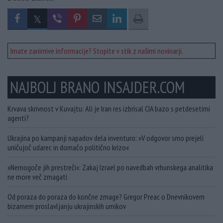
Imate zanimive informacije? Stopite v stik z našimi novinarji.
NAJBOLJ BRANO INSAJDER.COM
Krvava skrivnost v Kuvajtu: Ali je Iran res izbrisal CIA bazo s petdesetimi
agenti?
Ukrajina po kampanji napadov dela inventuro: »V odgovor smo prejeli
uničujoč udarec in domačo politično krizo«
»Nemogoče jih prestreči«: Zakaj Izrael po navedbah vrhunskega analitika
ne more več zmagati
Od poraza do poraza do končne zmage? Gregor Preac o Dnevnikovem
bizarnem proslavljanju ukrajinskih umikov