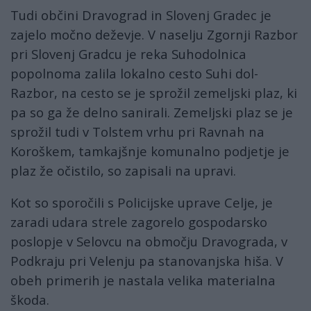
Tudi občini Dravograd in Slovenj Gradec je
zajelo močno deževje. V naselju Zgornji Razbor
pri Slovenj Gradcu je reka Suhodolnica
popolnoma zalila lokalno cesto Suhi dol-
Razbor, na cesto se je sprožil zemeljski plaz, ki
pa so ga že delno sanirali. Zemeljski plaz se je
sprožil tudi v Tolstem vrhu pri Ravnah na
Koroškem, tamkajšnje komunalno podjetje je
plaz že očistilo, so zapisali na upravi.
Kot so sporočili s Policijske uprave Celje, je
zaradi udara strele zagorelo gospodarsko
poslopje v Selovcu na območju Dravograda, v
Podkraju pri Velenju pa stanovanjska hiša. V
obeh primerih je nastala velika materialna
škoda.