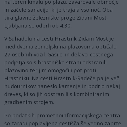
na teren kmalu po plazu, zavarovale območje
in začele sanacijo, ki je trajala vso noč. Oba
tira glavne železniške proge Zidani Most-
Ljubljana so odprli ob 4.30.
V Suhadolu na cesti Hrastnik-Zidani Most je
med dvema zemeljskima plazovoma obtičalo
27 osebnih vozil. Gasilci in delavci cestnega
podjetja so s hrastniške strani odstranili
plazovino ter jim omogočili pot proti
Hrastniku. Na cesti Hrastnik-Radeče pa je več
hudournikov naneslo kamenje in podrlo nekaj
dreves, ki so jih odstranili s kombiniranim
gradbenim strojem.
Po podatkih prometnoinformacijskega centra
so zaradi poplavljena cestišča še vedno zaprte