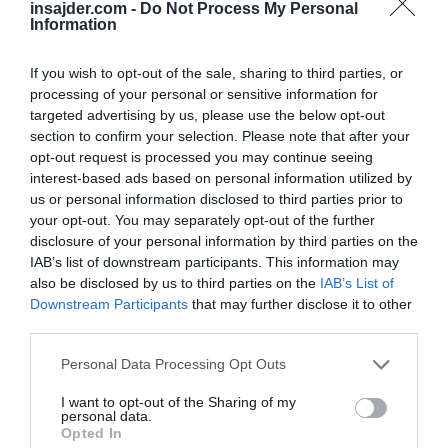
insajder.com -
Do Not Process My Personal
reševanje.
Information
Močan dež je zajel tudi celotno območje
If you wish to opt-out of the sale, sharing to third parties, or
Maribora, kjer so poklicni in prostovoljni
processing of your personal or sensitive information for
targeted advertising by us, please use the below opt-out
gasilci črpali vodo iz okoli 150 stanovanjskih in
section to confirm your selection. Please note that after your
poslovnih prostorov.
opt-out request is processed you may continue seeing
interest-based ads based on personal information utilized by
V Bevčah pri Velenju je zaradi udara strele
us or personal information disclosed to third parties prior to
your opt-out. You may separately opt-out of the further
prišlo do požara ostrešja stanovanjskega
disclosure of your personal information by third parties on the
objekta. Posredovali so gasilci, ki so odkrili del
IAB’s list of downstream participants. This information may
strehe, požar omejili in pogasili, pregledali
also be disclosed by us to third parties on the
IAB’s List of
Downstream Participants
that may further disclose it to other
prostore s termo kamero ter s kritino prekrili
third parties.
kvadratni meter strehe.
Personal Data Processing Opt Outs
Močno neurje z nalivi in vetrom je zajelo tudi
I want to opt-out of the Sharing of my
območje žalske občine, polzelski gasilci pa so
personal data.
Opted In
iz osmih objektov izčrpali meteorno vodo in v