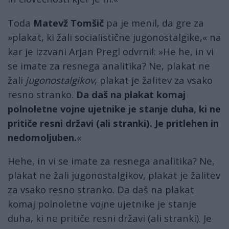
Toda
Matevž Tomšič
pa je menil, da gre za
»plakat, ki žali socialistične jugonostalgike,« na
kar je izzvani Arjan Pregl odvrnil: »He he, in vi
se imate za resnega analitika? Ne, plakat ne
žali
jugonostalgikov
, plakat je žalitev za vsako
resno stranko.
Da daš na plakat komaj
polnoletne vojne ujetnike je stanje duha, ki ne
pritiče resni državi (ali stranki). Je pritlehen in
nedomoljuben.
«
Hehe, in vi se imate za resnega analitika? Ne,
plakat ne žali jugonostalgikov, plakat je žalitev
za vsako resno stranko. Da daš na plakat
komaj polnoletne vojne ujetnike je stanje
duha, ki ne pritiče resni državi (ali stranki). Je