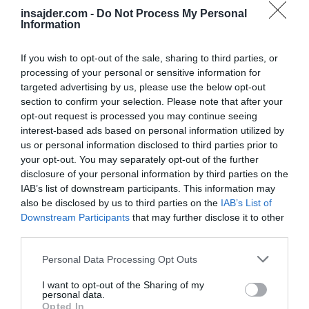
— J. K. Dizma (@reform_si)
15 June 2019
insajder.com -
Do Not Process My Personal
Information
Mi je popopnoma vseeno, kaj je bila vaša
intimna opcija, prikazovanje komaj
If you wish to opt-out of the sale, sharing to third parties, or
polnoletnih nabornikov JLA z namenom
processing of your personal or sensitive information for
žaljenja, ni vredno resne države (ali stranke).
targeted advertising by us, please use the below opt-out
section to confirm your selection. Please note that after your
Je hujskaštvo.
opt-out request is processed you may continue seeing
interest-based ads based on personal information utilized by
— Arjan Pregl (@PreglArjan)
15 June 2019
us or personal information disclosed to third parties prior to
Razpravo je poskusil skleniti uporabnik
your opt-out. You may separately opt-out of the further
socialnih omrežij z vzdevkom
Frajgajst
: »Človek
disclosure of your personal information by third parties on the
IAB’s list of downstream participants. This information may
bi pričakoval plakat z likom
edinega
also be disclosed by us to third parties on the
IAB’s List of
osamosvojitelja Slovenije, skoraj narodnega
Downstream Participants
that may further disclose it to other
heroja, relativnega zmagovalca volitev
.
third parties.
Verjamem, da je
Janezu
nerodno, če bi se
Personal Data Processing Opt Outs
pojavil na plakatu ob vsem s*anju, ki ga
I want to opt-out of the Sharing of my
producira sam ali s stranko, tako ali drugače.«
personal data.
Opted In