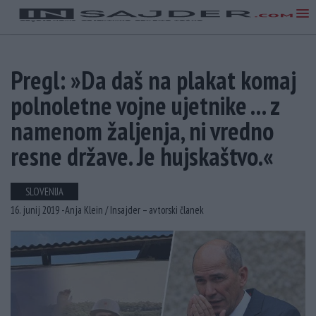
Pregl: »Da daš na plakat komaj
polnoletne vojne ujetnike ... z
namenom žaljenja, ni vredno
resne države. Je hujskaštvo.«
SLOVENIJA
16. junij 2019 -
Anja Klein /
Insajder – avtorski članek