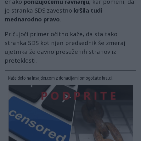
enako
ponižujočemu ravnanju
, kar pomeni, da
je stranka SDS zavestno
kršila tudi
mednarodno pravo
.
Pričujoči primer očitno kaže, da sta tako
stranka SDS kot njen predsednik še zmeraj
ujetnika že davno preseženih strahov iz
preteklosti.
Naše delo na Insajder.com z donacijami omogočate bralci.