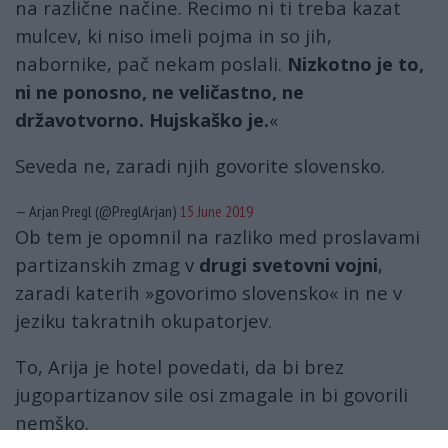
na različne načine. Recimo ni ti treba kazat
mulcev, ki niso imeli pojma in so jih,
nabornike, pač nekam poslali.
Nizkotno je to,
ni ne ponosno, ne veličastno, ne
državotvorno. Hujskaško je.
«
Seveda ne, zaradi njih govorite slovensko.
— Arjan Pregl (@PreglArjan)
15 June 2019
Ob tem je opomnil na razliko med proslavami
partizanskih zmag v
drugi svetovni vojni
,
zaradi katerih »govorimo slovensko« in ne v
jeziku takratnih okupatorjev.
To, Arija je hotel povedati, da bi brez
jugopartizanov sile osi zmagale in bi govorili
nemško.