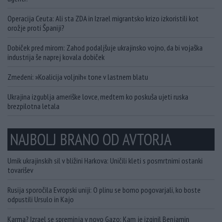
Operacija Ceuta: Ali sta ZDA in Izrael migrantsko krizo izkoristili kot
orožje proti Španiji?
Dobiček pred mirom: Zahod podaljšuje ukrajinsko vojno, da bi vojaška
industrija še naprej kovala dobiček
Zmedeni: »Koalicija voljnih« tone v lastnem blatu
Ukrajina izgublja ameriške lovce, medtem ko poskuša ujeti ruska
brezpilotna letala
NAJBOLJ BRANO OD AVTORJA
Umik ukrajinskih sil v bližini Harkova: Uničili kleti s posmrtnimi ostanki
tovarišev
Rusija sporočila Evropski uniji: O plinu se bomo pogovarjali, ko boste
odpustili Ursulo in Kajo
Karma? Izrael se spreminja v novo Gazo: Kam je izginil Benjamin