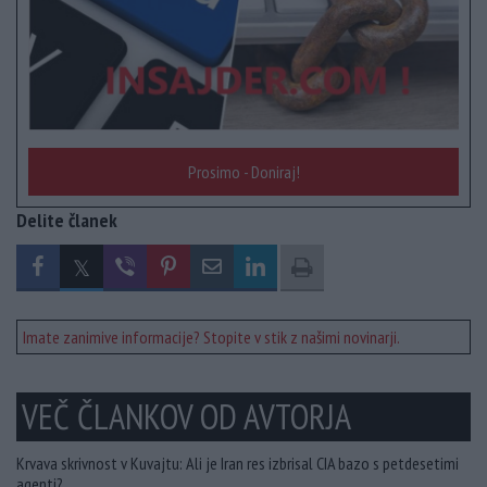
Prosimo - Doniraj!
Delite članek
Imate zanimive informacije? Stopite v stik z našimi novinarji.
VEČ ČLANKOV OD AVTORJA
Krvava skrivnost v Kuvajtu: Ali je Iran res izbrisal CIA bazo s petdesetimi
agenti?