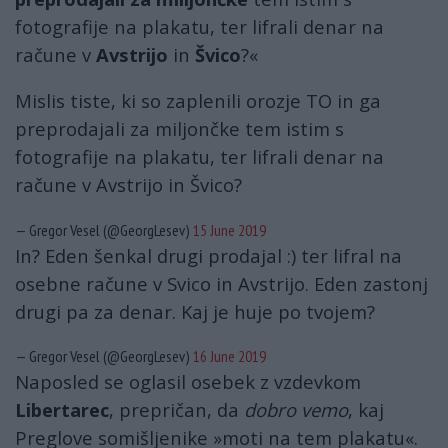
fotografije na plakatu, ter lifrali denar na
račune v
Avstrijo
in
Švico
?«
Mislis tiste, ki so zaplenili orozje TO in ga
preprodajali za miljončke tem istim s
fotografije na plakatu, ter lifrali denar na
račune v Avstrijo in Švico?
— Gregor Vesel (@GeorgLesev)
15 June 2019
In? Eden šenkal drugi prodajal :) ter lifral na
osebne račune v Svico in Avstrijo. Eden zastonj
drugi pa za denar. Kaj je huje po tvojem?
— Gregor Vesel (@GeorgLesev)
16 June 2019
Naposled se oglasil osebek z vzdevkom
Libertarec
, prepričan, da
dobro vemo
, kaj
Preglove somišljenike »moti na tem plakatu«.