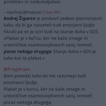
pritlehen in nedomoljuben.
— Arjan Pregl (@PreglArjan)
15 June 2019
Andrej Žigante
je poskusil zadevo poenostaviti
tako, da bi ga razumeli tudi
enostavni ljudje
hkrati pa se je ozrl tudi na stanje duha v SDS:
»Plakat je v ku*cu, ker ne kaže zmage in
uresničitve osamosvojitvenih sanj, temveč
poraz nekoga drugega
. Stanje duha v SDS je
tako kot ta plakat.«
@PreglArjan
Bom povedal tako da me razumejo tudi
enostavni ljudje.
Plakat je v kurcu, ker ne kaže zmage in
uresničitve osamosvojitvenih sanj, temveč
poraz nekoga drugega.