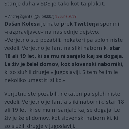
Stanje duha v SDS je tako kot ta plakat.
— Andrej Žigante (@Gicek007)
15 June 2019
Dušan Kolesa
je nato prek
Twitterja
spomnil
»razpravljavce« na naslednje dejstvo:
»Verjetno ste pozabili, nekateri pa sploh niste
vedeli. Verjetno je fant na sliki nabornik,
star
18 ali 19 let, ki se mu ni sanjalo kaj se dogaja.
Le živ je želel domov, kot slovenski naborniki
,
ki so služili drugje v Jugoslaviji. S tem želim le
nekoliko umestiti sliko.«
Verjetno ste pozabili, nekateri pa sploh niste
vedeli. Verjetno je fant a sliki nabornik, star 18
ali 19 let, ki se mu ni sanjalo kaj se dogaja. Le
živ je želel domov, kot slovenski naborniki, ki
so služili drugje v Jugoslaviji.