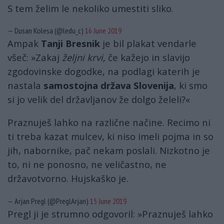
S tem želim le nekoliko umestiti sliko.
— Dusan Kolesa (@ledu_c)
16 June 2019
Ampak
Tanji Bresnik
je bil plakat vendarle
všeč: »Zakaj
željni krvi,
če kažejo in slavijo
zgodovinske dogodke, na podlagi katerih je
nastala
samostojna država Slovenija
, ki smo
si jo velik del državljanov že dolgo želeli?«
Praznuješ lahko na različne načine. Recimo ni
ti treba kazat mulcev, ki niso imeli pojma in so
jih, nabornike, pač nekam poslali. Nizkotno je
to, ni ne ponosno, ne veličastno, ne
državotvorno. Hujskaško je.
— Arjan Pregl (@PreglArjan)
15 June 2019
Pregl ji je strumno odgovoril: »Praznuješ lahko