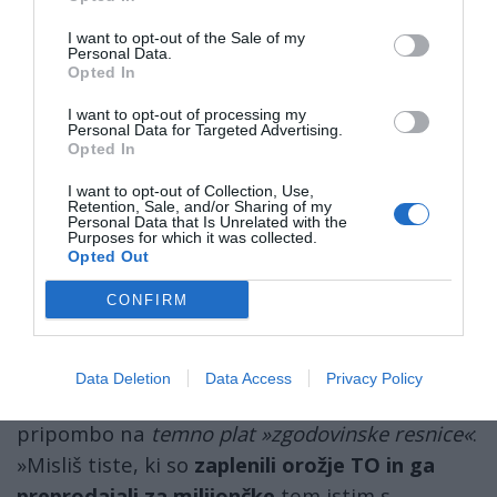
sj so mel fotko, a je bila zaradi slabe osvetlitve
I want to opt-out of the Sale of my
tretje kleti Cankarjevega doma neprimerna za
Personal Data.
Opted In
na jumbo plakat.
I want to opt-out of processing my
Personal Data for Targeted Advertising.
— badabum (@badabumbadabum)
15 June 2019
Opted In
Toda Frajgajstu ni uspelo, ker se je v razpravo
vmešal
Marko Andolšek
in - ob »čestitkah in
I want to opt-out of Collection, Use,
Retention, Sale, and/or Sharing of my
blagoslovu veteranom vojne za Slovenijo« -
Personal Data that Is Unrelated with the
Purposes for which it was collected.
pristavil, da bi, »če bi takrat še aretirali
Opted Out
aktivne nasprotnike oborožitve Slovenske
CONFIRM
vojske (so se kar sami dali na spisek
Deklaracije za mir), bi imeli
red v državi
.«
Data Deletion
Data Access
Privacy Policy
Odgovoril mu je
Gregor Vesel
s pikro
pripombo na
temno plat »zgodovinske resnice«
:
»Misliš tiste, ki so
zaplenili orožje TO in ga
preprodajali za milijončke
tem istim s