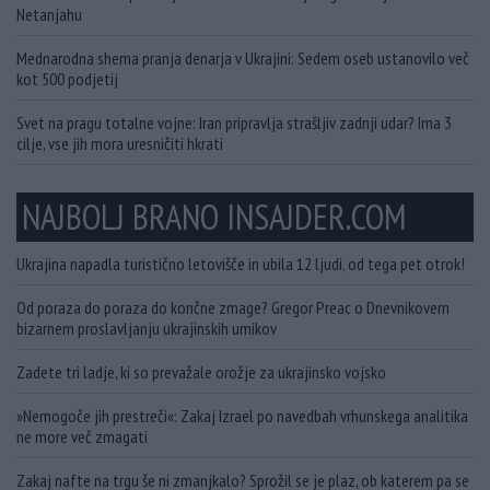
Netanjahu
Mednarodna shema pranja denarja v Ukrajini: Sedem oseb ustanovilo več
kot 500 podjetij
Svet na pragu totalne vojne: Iran pripravlja strašljiv zadnji udar? Ima 3
cilje, vse jih mora uresničiti hkrati
NAJBOLJ BRANO INSAJDER.COM
Ukrajina napadla turistično letovišče in ubila 12 ljudi, od tega pet otrok!
Od poraza do poraza do končne zmage? Gregor Preac o Dnevnikovem
bizarnem proslavljanju ukrajinskih umikov
Zadete tri ladje, ki so prevažale orožje za ukrajinsko vojsko
»Nemogoče jih prestreči«: Zakaj Izrael po navedbah vrhunskega analitika
ne more več zmagati
Zakaj nafte na trgu še ni zmanjkalo? Sprožil se je plaz, ob katerem pa se