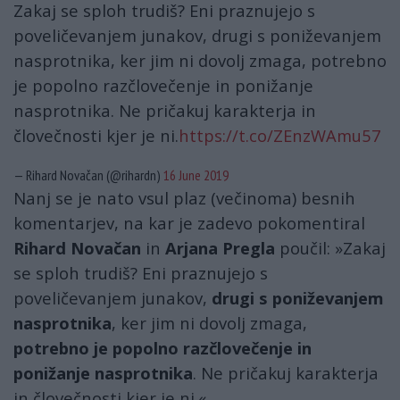
Zakaj se sploh trudiš? Eni praznujejo s
poveličevanjem junakov, drugi s poniževanjem
nasprotnika, ker jim ni dovolj zmaga, potrebno
je popolno razčlovečenje in ponižanje
nasprotnika. Ne pričakuj karakterja in
človečnosti kjer je ni.
https://t.co/ZEnzWAmu57
— Rihard Novačan (@rihardn)
16 June 2019
Nanj se je nato vsul plaz (večinoma) besnih
komentarjev, na kar je zadevo pokomentiral
Rihard Novačan
in
Arjana Pregla
poučil: »Zakaj
se sploh trudiš? Eni praznujejo s
poveličevanjem junakov,
drugi s poniževanjem
nasprotnika
, ker jim ni dovolj zmaga,
potrebno je popolno razčlovečenje in
ponižanje nasprotnika
. Ne pričakuj karakterja
in človečnosti kjer je ni.«