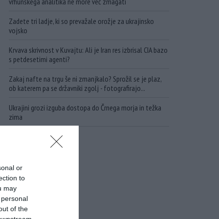
vrhunskega analitika ne more več zmagati
Zadete tri ladje, ki so prevažale orožje za ukrajinsko
vojsko
Krvava skrivnost v Kuvajtu: Ali je Iran res izbrisal CIA bazo
s petdesetimi agenti?
Zakaj nafte na trgu še ni zmanjkalo? Sprožil se je plaz,
ob katerem pa se državniki zgolj - fotografirajo...
Ukrajini grozi izguba dostopa do Črnega morja in težka
zima
sonal or
ection to
ou may
 personal
out of the