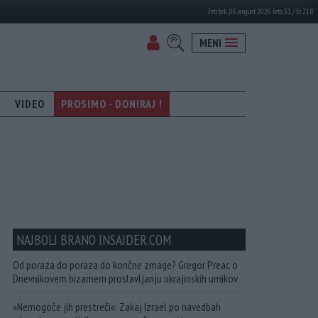
četrtek, 06. avgust 2026 leto 31 / št. 218
MENI
VIDEO
PROSIMO - DONIRAJ !
NAJBOLJ BRANO INSAJDER.COM
Od poraza do poraza do končne zmage? Gregor Preac o
Dnevnikovem bizarnem proslavljanju ukrajinskih umikov
»Nemogoče jih prestreči«: Zakaj Izrael po navedbah