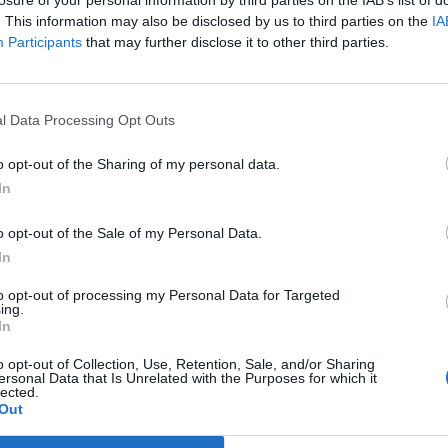
losure of your personal information by third parties on the IAB’s list of
. This information may also be disclosed by us to third parties on the
IA
 organizacija, je po današnjem srečanju z
Participants
that may further disclose it to other third parties.
ta Jensom Stoltenbergom v Washingtonu ocenil
Trump. Še več, Nato je označil za "branik
sti", poroča francoska tiskovna agencija AFP.
l Data Processing Opt Outs
as vedno številka ena," je dejal Trump, ki je sicer
o opt-out of the Sharing of my personal data.
 zastarelo organizacijo, zaveznike pa okrcal, da za
In
o dovolj.
o opt-out of the Sale of my Personal Data.
In
brambnih proračunov je Trump sicer ponovil tudi
 izjavil, da je zavezan sodelovanju v zavezništvu in
to opt-out of processing my Personal Data for Targeted
ing.
 pomagal pri reševanju perečih težav, od boja
In
ske krize, poroča nemška tiskovna agencija dpa.
o opt-out of Collection, Use, Retention, Sale, and/or Sharing
ersonal Data that Is Unrelated with the Purposes for which it
ečji aktivnosti pri reševanju konflikta v Siriji.
lected.
Out
a državljanska vojna v Siriji konča, zavezniki v