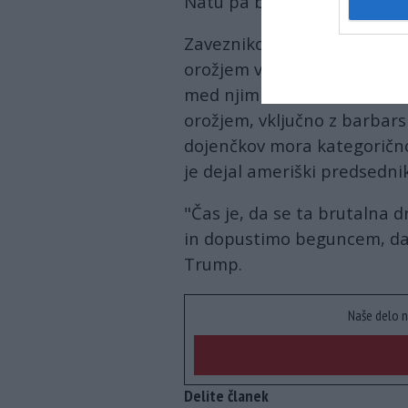
Natu pa bi morali sodelovati,
Zaveznikom se je zahvalil 
orožjem v sirskem kraju Kan 
med njimi številni otroci. "
orožjem, vključno z barbar
dojenčkov mora kategorično z
je dejal ameriški predsednik
"Čas je, da se ta brutalna 
in dopustimo beguncem, da 
Trump.
Naše delo n
Delite članek