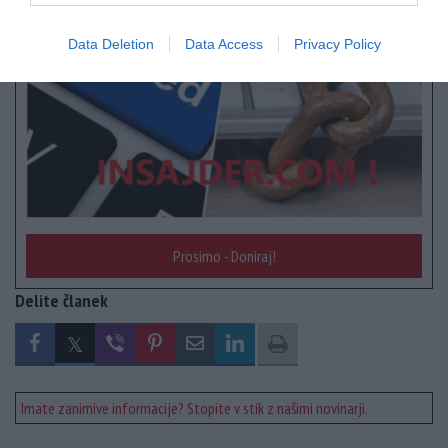
Data Deletion
Data Access
Privacy Policy
Prosimo - Doniraj!
Delite članek
Imate zanimive informacije? Stopite v stik z našimi novinarji.