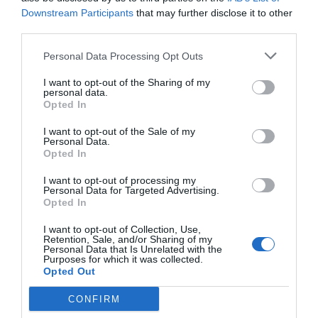
bi Maribor in štajersko Podravje priključili
Downstream Participants
that may further disclose it to other
Nemški Avstriji.
third parties.
Personal Data Processing Opt Outs
I want to opt-out of the Sharing of my
personal data.
Opted In
I want to opt-out of the Sale of my
Personal Data.
Opted In
I want to opt-out of processing my
Personal Data for Targeted Advertising.
Opted In
I want to opt-out of Collection, Use,
Retention, Sale, and/or Sharing of my
Naše delo na Insajder.com z donacijami omogočate bralci.
Personal Data that Is Unrelated with the
Purposes for which it was collected.
Opted Out
CONFIRM