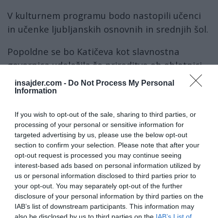
V kulturnem programu bodo nastopili učenci
in učenke ljubljanskih osnovnih in srednjih šol.
Popoldne se bo Katičeva kot slavnostna
govornica udeležila še prireditve ob obletnici
generalovega rojstva v Kamniku. Slovesnost pri
insajder.com -
Do Not Process My Personal
Maistrovem spomeniku na Medvedovi ulici se
Information
bo začela ob 17. uri s polaganjem vencev. V
If you wish to opt-out of the sale, sharing to third parties, or
kulturnem programu bo nastopila zasedba
processing of your personal or sensitive information for
Orkestra Slovenske vojske.
targeted advertising by us, please use the below opt-out
section to confirm your selection. Please note that after your
General Rudolf Maister - Vojanov, ki se je rodil
opt-out request is processed you may continue seeing
interest-based ads based on personal information utilized by
29. marca 1874 v Kamniku, je svoja
us or personal information disclosed to third parties prior to
najpomembnejša dejanja opravil v prelomnih
your opt-out. You may separately opt-out of the further
časih razpada Avstro-ogrskega cesarstva. V
disclosure of your personal information by third parties on the
IAB’s list of downstream participants. This information may
letih 1918 - 1919 je s svojo vojsko preprečil, da
also be disclosed by us to third parties on the
IAB’s List of