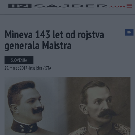
Mineva 143 let od rojstva
generala Maistra
SLOVENIJA
29. marec 2017 -
Insajder /
STA