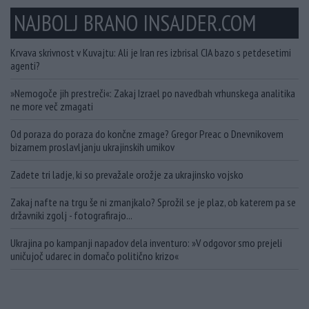
NAJBOLJ BRANO INSAJDER.COM
Krvava skrivnost v Kuvajtu: Ali je Iran res izbrisal CIA bazo s petdesetimi
agenti?
»Nemogoče jih prestreči«: Zakaj Izrael po navedbah vrhunskega analitika
ne more več zmagati
Od poraza do poraza do končne zmage? Gregor Preac o Dnevnikovem
bizarnem proslavljanju ukrajinskih umikov
Zadete tri ladje, ki so prevažale orožje za ukrajinsko vojsko
Zakaj nafte na trgu še ni zmanjkalo? Sprožil se je plaz, ob katerem pa se
državniki zgolj - fotografirajo...
Ukrajina po kampanji napadov dela inventuro: »V odgovor smo prejeli
uničujoč udarec in domačo politično krizo«