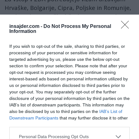
Hrvaške, Bolgarije, Cipra, Poljske in Romunije,
medtem ko ameriški državljani ne potrebujejo
vizumov za nobeno od članic unije.
insajder.com -
Do Not Process My Personal
Information
Evropska komisija je bila aprila 2014
If you wish to opt-out of the sale, sharing to third parties, or
obveščena, da pet držav še ne spoštuje načela
processing of your personal or sensitive information for
recipročnosti v zvezi z brezvizumskim
targeted advertising by us, please use the below opt-out
režimom, in sicer Avstralija, Brunej, Japonska,
section to confirm your selection. Please note that after your
opt-out request is processed you may continue seeing
Kanada in ZDA. Avstralija, Brunej in Japonska
interest-based ads based on personal information utilized by
so od tedaj že ukinile vizumsko obveznost za
us or personal information disclosed to third parties prior to
vse državljane EU. Kanada še vedno zahteva
your opt-out. You may separately opt-out of the further
disclosure of your personal information by third parties on the
vizume za državljane Bolgarije in Romunije, a
IAB’s list of downstream participants. This information may
je že napovedala, da bo vizumsko obveznost
also be disclosed by us to third parties on the
IAB’s List of
zanje ukinila decembra.
Downstream Participants
that may further disclose it to other
third parties.
Če tretja država ne spoštuje načela
Personal Data Processing Opt Outs