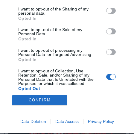
recipročnosti, mora Evropska komisija v skladu
z mehanizmom o vizumski recipročnosti v 24
I want to opt-out of the Sharing of my
personal data.
mesecih po prejemu obvestila za 12 mesecev
Opted In
suspendirati brezvizni režim za državljane te
I want to opt-out of the Sale of my
Personal Data.
države.
Opted In
I want to opt-out of processing my
Naše delo na Insajder.com z donacijami omogočate bralci.
Personal Data for Targeted Advertising.
Opted In
I want to opt-out of Collection, Use,
Retention, Sale, and/or Sharing of my
Personal Data that Is Unrelated with the
Purposes for which it was collected.
Opted Out
CONFIRM
Data Deletion
Data Access
Privacy Policy