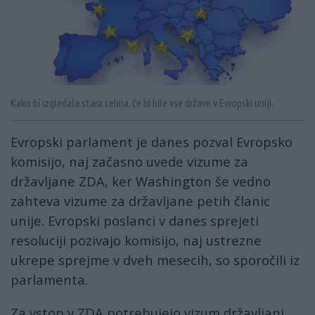
Kako bi izgledala stara celina, če bi bile vse države v Evropski uniji.
Evropski parlament je danes pozval Evropsko
komisijo, naj začasno uvede vizume za
državljane ZDA, ker Washington še vedno
zahteva vizume za državljane petih članic
unije. Evropski poslanci v danes sprejeti
resoluciji pozivajo komisijo, naj ustrezne
ukrepe sprejme v dveh mesecih, so sporočili iz
parlamenta.
Za vstop v ZDA potrebujejo vizum državljani