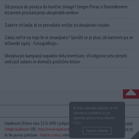
Od poraza do poraza do končne zmage? Gregor Preac o Dnevnikovem
bizarnem proslavljanju ukrajinskih umikov
Zadete tri ladje, ki so prevažale orožje za ukrajinsko vojsko
Zakaj nafte na trgu še ni zmanjkalo? Sprožil se je plaz, ob katerem pa se
državniki zgolj - fotografirajo...
Ukrajina po kampanji napadov dela inventuro: »V odgovor smo prejeli
uničujoč udarec in domačo politično krizo«
NA VRH
Ta stran uporablja piškotke. Za več
informacij o piškotkih, ki jih
uporablja spletna stran, kliknite
TUKAJ
.
Insajder.com, Štihova ulica 13, SI-1000 Ljubljana, Slovenija | E-mail:
KODEKS
VAROVANJE
info@insajder.com
URL:
http://www.insajder.com
PODATKOV
Sprejmi piškotke
© Vse pravice pridržane -
Podatki o ediciji
: elektronski dnevnik