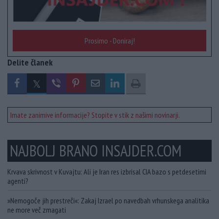
Prosimo - Doniraj!
Delite članek
Imate zanimive informacije? Stopite v stik z našimi novinarji.
NAJBOLJ BRANO INSAJDER.COM
Krvava skrivnost v Kuvajtu: Ali je Iran res izbrisal CIA bazo s petdesetimi
agenti?
»Nemogoče jih prestreči«: Zakaj Izrael po navedbah vrhunskega analitika
ne more več zmagati