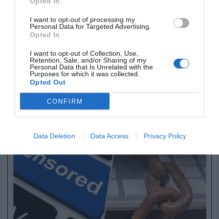
2018.
Opted In
I want to opt-out of processing my
Potrebujemo močne mednarodne kriterije, s
Personal Data for Targeted Advertising.
Opted In
katerimi bi identificirali jurisdikcije, ki niso
pripravljene sodelovati na davčnem področju,
I want to opt-out of Collection, Use,
Retention, Sale, and/or Sharing of my
sta še zapisala.
Personal Data that Is Unrelated with the
Purposes for which it was collected.
Opted Out
Naše delo na Insajder.com z donacijami omogočate bralci.
CONFIRM
Data Deletion
Data Access
Privacy Policy