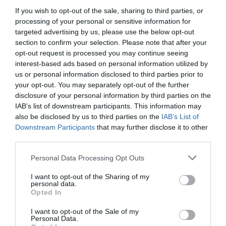
zaposlovanje beguncev, sta zapisala Juncker in
If you wish to opt-out of the sale, sharing to third parties, or
processing of your personal or sensitive information for
Tusk, ki se bosta v imenu EU udeležila
targeted advertising by us, please use the below opt-out
srečanja.
section to confirm your selection. Please note that after your
opt-out request is processed you may continue seeing
Med prioritetami G20 po njunem prepričanju
interest-based ads based on personal information utilized by
us or personal information disclosed to third parties prior to
ostaja tudi ustvarjanje delovnih mest,
your opt-out. You may separately opt-out of the further
spodbujanje rasti in naložb, države G20 pa
disclosure of your personal information by third parties on the
morajo tudi nadaljevati prizadevanja na
IAB’s list of downstream participants. This information may
also be disclosed by us to third parties on the
IAB’s List of
področju mednarodne davčne preglednosti in
Downstream Participants
that may further disclose it to other
boja proti financiranju terorizma.
third parties.
Juncker in Tusk sta se med drugim zavzela za
Personal Data Processing Opt Outs
izmenjavo informacij na davčnem področju
I want to opt-out of the Sharing of my
med državami in jurisdikcijami na podlagi
personal data.
Opted In
mednarodnih standardov za avtomatsko
izmenjavo informacij (AEOI) najkasneje do leta
I want to opt-out of the Sale of my
Personal Data.