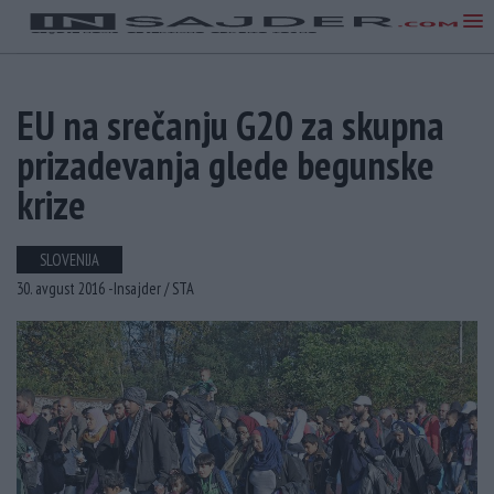
EU na srečanju G20 za skupna
prizadevanja glede begunske
krize
SLOVENIJA
30. avgust 2016 -
Insajder /
STA