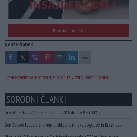
Prosimo - Doniraj!
Delite članek
Imate zanimive informacije? Stopite v stik z našimi novinarji.
SORODNI ČLANKI
Državljanstvo v članicah EU leta 2015 dobilo 840.000 ljudi
Dan Evrope letos v znamenju obletnic rimske pogodbe in Erasmusa+
Plenković: EU bo most na Pelješac financirala s 357 milijoni evrov