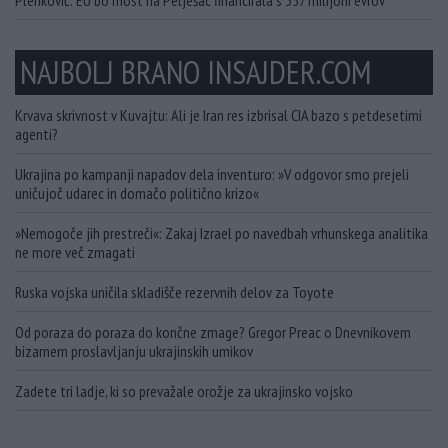
NAJBOLJ BRANO INSAJDER.COM
Krvava skrivnost v Kuvajtu: Ali je Iran res izbrisal CIA bazo s petdesetimi
agenti?
Ukrajina po kampanji napadov dela inventuro: »V odgovor smo prejeli
uničujoč udarec in domačo politično krizo«
»Nemogoče jih prestreči«: Zakaj Izrael po navedbah vrhunskega analitika
ne more več zmagati
Ruska vojska uničila skladišče rezervnih delov za Toyote
Od poraza do poraza do končne zmage? Gregor Preac o Dnevnikovem
bizarnem proslavljanju ukrajinskih umikov
Zadete tri ladje, ki so prevažale orožje za ukrajinsko vojsko