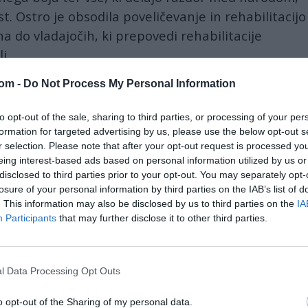
st. Ostro je obsodila poveličevanje in rehabilitacijo
a do vladajočih, ki prepovedi rehabilitacije
i.
com -
Do Not Process My Personal Information
bi nehali z ideološkimi razdvajanji in se raje
trenutno nima svetlega pogleda v prihodnost," je
to opt-out of the sale, sharing to third parties, or processing of your per
 postavili kapital pred človeka. "Danes, ko je
formation for targeted advertising by us, please use the below opt-out s
odprta korupcija, nepotizem, kraja in goljufija,
r selection. Please note that after your opt-out request is processed y
eing interest-based ads based on personal information utilized by us or
," je opozorila in izpostavila tudi "hinavsko
disclosed to third parties prior to your opt-out. You may separately opt-
losure of your personal information by third parties on the IAB’s list of
. This information may also be disclosed by us to third parties on the
IA
Na ulico je pozvala vse delavce, prekarce in
Participants
that may further disclose it to other third parties.
izkoriščane, da se borijo za svoje krivično
odvzete pravice. "Danes naš sovražnik ne nosi
orožja, ampak je bolj prefinjen, podtalen,
l Data Processing Opt Outs
zlovešč, nosi kravato in hinavsko sprenevedavi
o opt-out of the Sharing of my personal data.