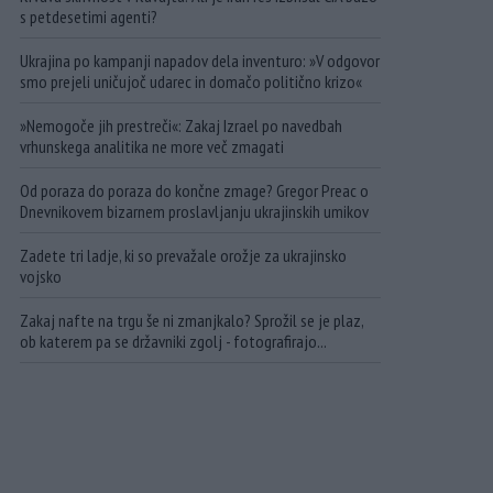
s petdesetimi agenti?
Ukrajina po kampanji napadov dela inventuro: »V odgovor
smo prejeli uničujoč udarec in domačo politično krizo«
»Nemogoče jih prestreči«: Zakaj Izrael po navedbah
vrhunskega analitika ne more več zmagati
Od poraza do poraza do končne zmage? Gregor Preac o
Dnevnikovem bizarnem proslavljanju ukrajinskih umikov
Zadete tri ladje, ki so prevažale orožje za ukrajinsko
vojsko
Zakaj nafte na trgu še ni zmanjkalo? Sprožil se je plaz,
ob katerem pa se državniki zgolj - fotografirajo...