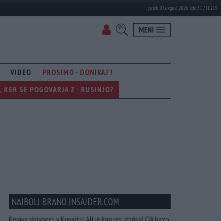
petek, 07. avgust 2026 leto 31 / št. 219
MENI
VIDEO
PROSIMO - DONIRAJ !
KER SE POGOVARJA Z - RUSINJO?
NAJBOLJ BRANO INSAJDER.COM
Krvava skrivnost v Kuvajtu: Ali je Iran res izbrisal CIA bazo