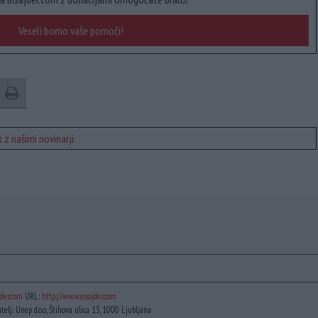
Veseli bomo vaše pomoči!
 z našimi novinarji.
der.com
URL:
http://www.insajder.com
atelj: Unep d.o.o., Štihova ulica 13, 1000 Ljubljana