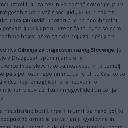
mci ustrelili 41 talcev in 81 domačinov odpeljali v
ažgošah zbralo več tisoč ljudi, ki jih je tokrat
stka
Lara Jankovič
. Opozorila je na neoliberalni
n pozvala ljudi k uporu. Prepričana je, da so nam
dobnih bojev lahko zgled v boju za lepši jutri.
dsednica
Gibanja za trajnostni razvoj Slovenije
, je
ostjo v Dražgošah spominjamo ene
ovence in za slovensko samozavest, ki je temelj
se pa s ponosom spomnimo, da je bil to čas, ko se
l na videz nepremagljivemu, a nedvomno
emljenemu sovražniku in njegovi ideji uničenja
a.
se neustrašno borili, trpeli in umrli za našo boljšo
nedopustno označila potvarjanje zgodovine in
ega boja ter vse, ki delajo razdor med narodom,