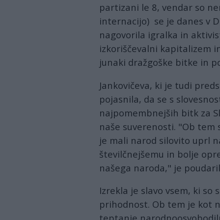
partizani le 8, vendar so ne
internacijo) se je danes v Dr
nagovorila igralka in aktivi
izkoriščevalni kapitalizem i
junaki dražgoške bitke in po
Jankovičeva, ki je tudi pre
pojasnila, da se s slovesn
najpomembnejših bitk za Sl
naše suverenosti. "Ob tem 
je mali narod silovito upr
številčnejšemu in bolje opr
našega naroda," je poudaril
Izrekla je slavo vsem, ki so 
prihodnost. Ob tem je kot 
teptanje narodnoosvobodiln