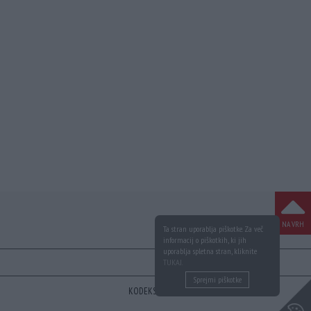
NA VRH
Ta stran uporablja piškotke. Za več
informacij o piškotkih, ki jih
uporablja spletna stran, kliknite
TUKAJ
.
Sprejmi piškotke
KODEKS
VAROVANJE PODATKOV