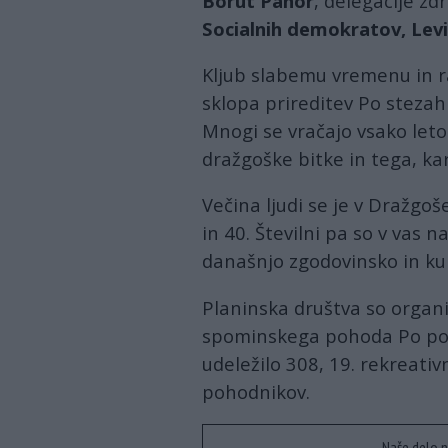
Borut Pahor
, delegacije zd
Socialnih demokratov, Lev
Kljub slabemu vremenu in r
sklopa prireditev Po stezah 
Mnogi se vračajo vsako leto
dražgoške bitke in tega, kar
Večina ljudi se je v Dražgoše
in 40. Številni pa so v vas n
današnjo zgodovinsko in kult
Planinska društva so organi
spominskega pohoda Po poti
udeležilo 308, 19. rekreati
pohodnikov.
Naše delo n