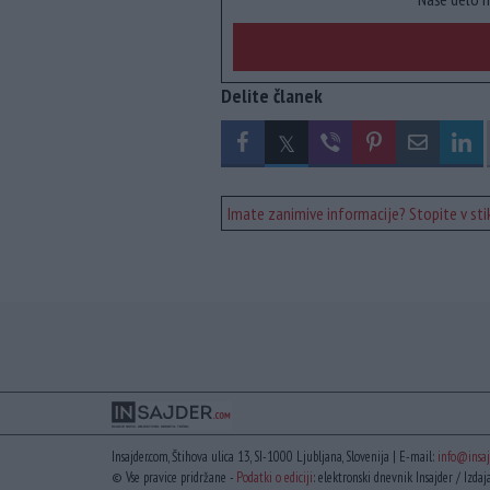
Delite članek
Imate zanimive informacije? Stopite v stik
Insajder.com, Štihova ulica 13, SI-1000 Ljubljana, Slovenija | E-mail:
info@insaj
© Vse pravice pridržane -
Podatki o ediciji
: elektronski dnevnik Insajder / Izdaj