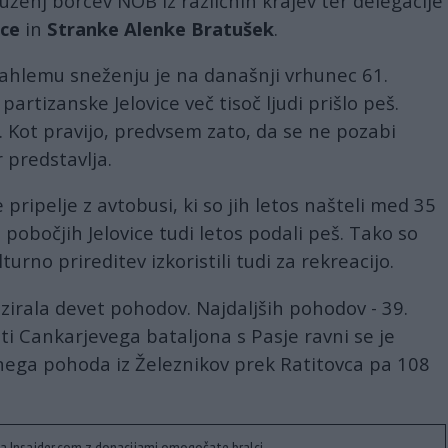
ruženj borcev NOB iz različnih krajev ter delegacije
ice
in
Stranke Alenke Bratušek
.
ahlemu sneženju je na današnji vrhunec 61.
partizanske Jelovice več tisoč ljudi prišlo peš.
. Kot pravijo, predvsem zato, da se ne pozabi
 predstavlja.
 pripelje z avtobusi, ki so jih letos našteli med 35
a pobočjih Jelovice tudi letos podali peš. Tako so
urno prireditev izkoristili tudi za rekreacijo.
zirala devet pohodov. Najdaljših pohodov - 39.
 Cankarjevega bataljona s Pasje ravni se je
vnega pohoda iz Železnikov prek Ratitovca pa 108
a Insajder.com z donacijami omogočate bralci.