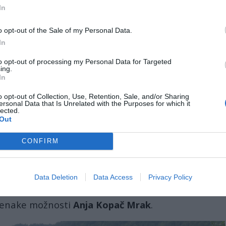
nasmešek, izvaja pritisk na nas in nas
In
ustrahuje, da postanemo apatični in novodobni
o opt-out of the Sale of my Personal Data.
In
b tem spomniti na vse naše preminule borce, ki so
to opt-out of processing my Personal Data for Targeted
ljše, da bomo svobodno in dostojno živeli od
ing.
In
omniti se moramo njihovega poguma,
skupaj lahko premikamo gore in se upremo
o opt-out of Collection, Use, Retention, Sale, and/or Sharing
ersonal Data that Is Unrelated with the Purposes for which it
lected.
Out
je večkrat prekinil aplavz zbranih, je prisluhnilo
CONFIRM
nci slovesnosti so bili tudi nekateri predstavniki
 podpredsednik vlade ter minister za kmetijstvo,
an Židan
, minister za zunanje zadeve
Karl Erjavec
,
Data Deletion
Data Access
Privacy Policy
eve
Vesna Györkös Žnidar
ter ministrica za delo,
n enake možnosti
Anja Kopač Mrak
.