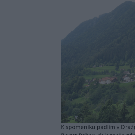
drazgose.jpg
K spomeniku padlim v Dražg