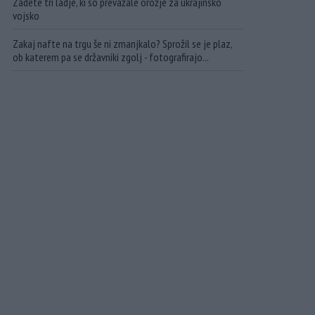
Zadete tri ladje, ki so prevažale orožje za ukrajinsko
vojsko
Zakaj nafte na trgu še ni zmanjkalo? Sprožil se je plaz,
ob katerem pa se državniki zgolj - fotografirajo...