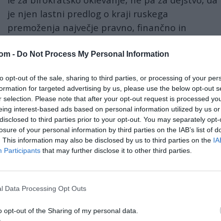
je njen lastni predlog o kraji ruskega
premoženja največje pravno, finančno in
politično samomorilsko sporočilo v povojni
zgodovini EU.
com -
Do Not Process My Personal Information
Belgiji se posmehuje kot razvajen guverner, ki
to opt-out of the sale, sharing to third parties, or processing of your per
formation for targeted advertising by us, please use the below opt-out s
graja neposlušnega učenca, češ: »Kateri sodnik
r selection. Please note that after your opt-out request is processed y
se bo
postavil na stran
Rusije?«
eing interest-based ads based on personal information utilized by us or
disclosed to third parties prior to your opt-out. You may separately opt-
kaj njeno odbito razlogovanje pomeni?
losure of your personal information by third parties on the IAB’s list of
. This information may also be disclosed by us to third parties on the
IA
kuje, da se postavijo na politično, ne pravno
Participants
that may further disclose it to other third parties.
iznala tisto, česar si noben uradnik EU ni upal
a sodstvo EU
ni več neodvisno, ampak je orožje
.
l Data Processing Opt Outs
iko od elite EU, ki jo predstavlja Kallasova,
o opt-out of the Sharing of my personal data.
. Kajti če se od sodišč pričakuje, da se postavijo