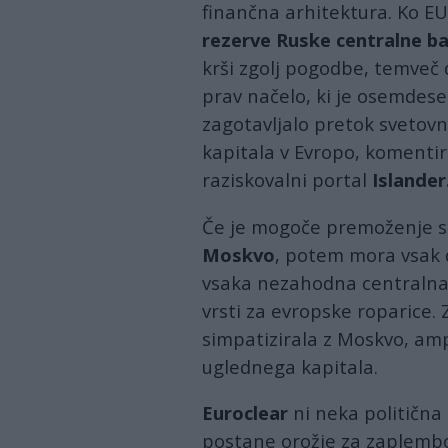
finančna arhitektura. Ko E
rezerve Ruske centralne b
krši zgolj pogodbe, temveč
prav načelo, ki je osemdese
zagotavljalo pretok svetov
kapitala v Evropo, komentir
raziskovalni portal
Islander
Če je mogoče premoženje su
Moskvo
, potem mora vsak d
vsaka nezahodna centralna 
vrsti za evropske roparice. 
simpatizirala z Moskvo, amp
uglednega kapitala.
Euroclear
ni neka politična
postane orožje za zaplemb