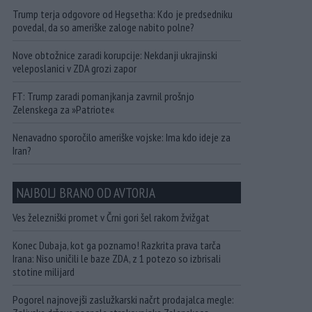
Trump terja odgovore od Hegsetha: Kdo je predsedniku
povedal, da so ameriške zaloge nabito polne?
Nove obtožnice zaradi korupcije: Nekdanji ukrajinski
veleposlanici v ZDA grozi zapor
FT: Trump zaradi pomanjkanja zavrnil prošnjo
Zelenskega za »Patriote«
Nenavadno sporočilo ameriške vojske: Ima kdo ideje za
Iran?
NAJBOLJ BRANO OD AVTORJA
Ves železniški promet v Črni gori šel rakom žvižgat
Konec Dubaja, kot ga poznamo! Razkrita prava tarča
Irana: Niso uničili le baze ZDA, z 1 potezo so izbrisali
stotine milijard
Pogorel najnovejši zaslužkarski načrt prodajalca megle: