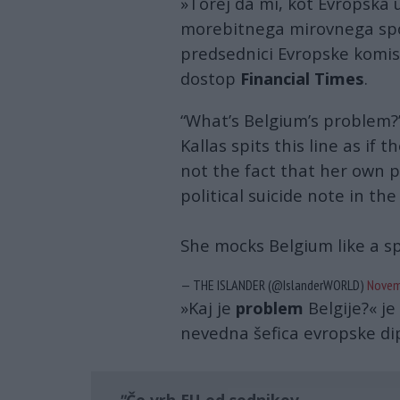
»Torej da mi, kot Evropska 
morebitnega mirovnega spo
predsednici Evropske komis
dostop
Financial Times
.
“What’s Belgium’s problem?
Kallas spits this line as if 
not the fact that her own pr
political suicide note in the
She mocks Belgium like a s
— THE ISLANDER (@IslanderWORLD)
Novem
»Kaj je
problem
Belgije?« j
nevedna šefica evropske di
Če vrh EU od sodnikov