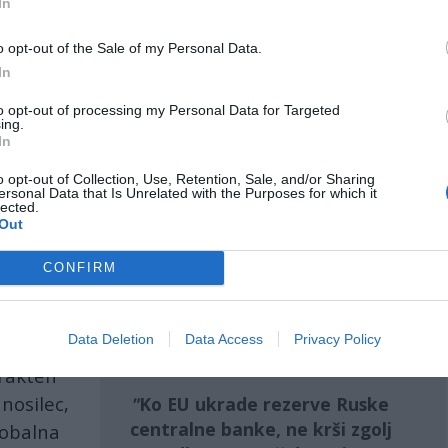
In
da bi sodila
nepristransko
, je jasno, da se pravna
o opt-out of the Sale of my Personal Data.
In
s Russias taking of Berlin and Nazi Germany as an
to opt-out of processing my Personal Data for Targeted
ing.
In
otic thing this fool has said so far.
o opt-out of Collection, Use, Retention, Sale, and/or Sharing
ersonal Data that Is Unrelated with the Purposes for which it
lected.
Out
, 2025
CONFIRM
va, se z njo sesuva zaupanje, in ko se zaupanje
eloten povojni finančni red. Prav tukaj nevednost
erodna, ampak
nevarna
.
Data Deletion
Data Access
Privacy Policy
trakten
nosilec,
Ko EU
ukrade rezerve Ruske
centralne banke
, ne krši zgolj
lobalna