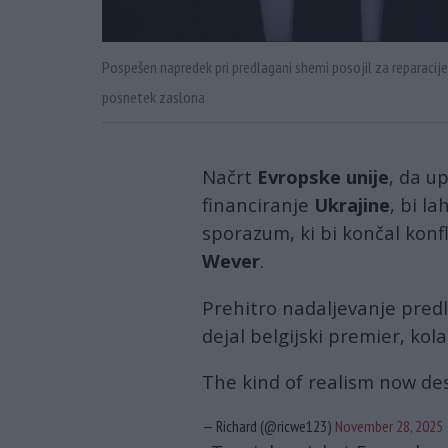
Pospešen napredek pri predlagani shemi posojil za reparacije bi
posnetek zaslona
Načrt
Evropske unije
, da u
financiranje
Ukrajine
, bi l
sporazum, ki bi končal konfl
Wever
.
Prehitro nadaljevanje predl
dejal belgijski premier, kol
The kind of realism now des
— Richard (@ricwe123)
November 28, 2025