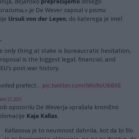
unija, dejansko
preprečujemo
dosego
razuma,« je De Wever zapisal v pismu
ije
Ursuli von der Leyen
, do katerega je imel
”
the only thing at stake is bureaucratic hesitation,
oposal is the biggest legal, financial, and
 EU’s post-war history.
poiled prefect…
pic.twitter.com/iWo9oUbBXE
ber 27, 2025
e ob opozorilu De Weverja vprašala kronično
plomacije
Kaja Kallas
.
Kallasova je to neumnost dahnila, kot da bi šlo
le za birokratsko oklevanje, ne pa za dejstvo, da