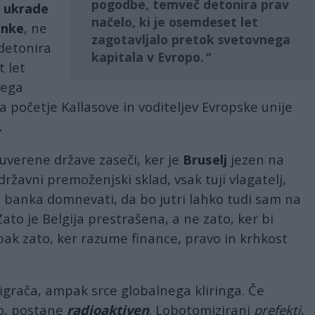
pogodbe, temveč detonira prav
U
ukrade
načelo, ki je osemdeset let
anke
, ne
zagotavljalo pretok svetovnega
 detonira
kapitala v Evropo.
t let
nega
a početje Kallasove in voditeljev Evropske unije
.
verene države zaseči, ker je
Bruselj
jezen na
ržavni premoženjski sklad, vsak tuji vlagatelj,
banka domnevati, da bo jutri lahko tudi sam na
Zato je Belgija prestrašena, a ne zato, ker bi
ak zato, ker razume finance, pravo in krhkost
 igrača, ampak srce globalnega kliringa. Če
o, postane
radioaktiven
. Lobotomizirani
prefekti
,