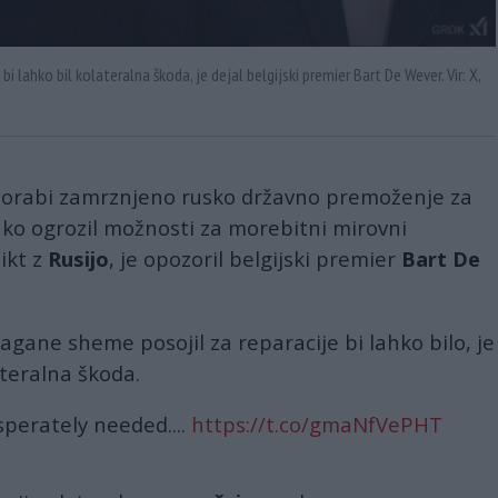
 lahko bil kolateralna škoda, je dejal belgijski premier Bart De Wever. Vir: X,
porabi zamrznjeno rusko državno premoženje za
ahko ogrozil možnosti za morebitni mirovni
ikt z
Rusijo
, je opozoril belgijski premier
Bart De
agane sheme posojil za reparacije bi lahko bilo, je
ateralna škoda.
perately needed....
https://t.co/gmaNfVePHT