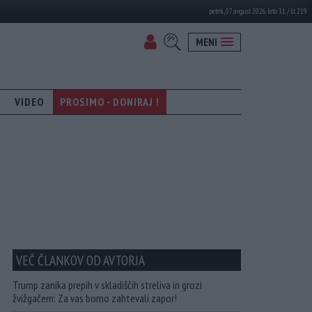
petek, 07. avgust 2026 leto 31 / št. 219
MENI
VIDEO
PROSIMO - DONIRAJ !
VEČ ČLANKOV OD AVTORJA
Trump zanika prepih v skladiščih streliva in grozi
žvižgačem: Za vas bomo zahtevali zapor!