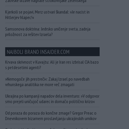
Zalivske države nagnale strokovnjake Zelenskega
Kjerkoli se pojavi, Merz ustvari škandal: »Je nacist in
Hitlerjev hlapec!«
Samsonova doktrina: Jedrsko uničenje sveta, zadnja
priložnost za rešitev Izraela?
NAJBOLJ BRANO INSAJDER.COM
Krvava skrivnost v Kuvajtu: Ali je Iran res izbrisal CIA bazo
s petdesetimi agenti?
»Nemogoče jih prestreči«: Zakaj Izrael po navedbah
vrhunskega analitika ne more več zmagati
Ukrajina po kampanji napadov dela inventuro: »V odgovor
smo prejeli uničujoč udarec in domačo politično krizo«
Od poraza do poraza do končne zmage? Gregor Preac o
Dnevnikovem bizarnem proslavljanju ukrajinskih umikov