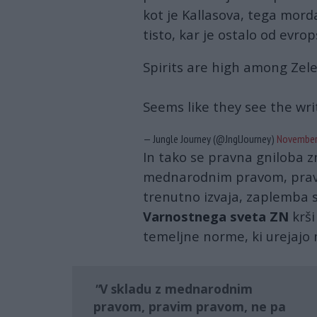
kot je Kallasova, tega morda
tisto, kar je ostalo od evr
Spirits are high among Zele
Seems like they see the wri
— Jungle Journey (@JnglJourney)
November 
In tako se pravna gniloba zn
mednarodnim pravom, prav
trenutno izvaja, zaplemba
Varnostnega sveta ZN
krš
temeljne norme, ki urejajo
V skladu z mednarodnim
pravom, pravim pravom, ne pa