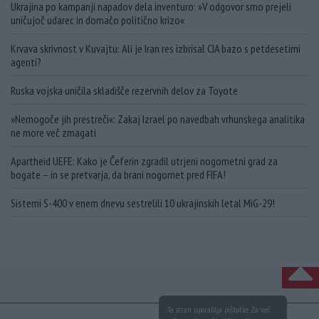
Ukrajina po kampanji napadov dela inventuro: »V odgovor smo prejeli
uničujoč udarec in domačo politično krizo«
Krvava skrivnost v Kuvajtu: Ali je Iran res izbrisal CIA bazo s petdesetimi
agenti?
Ruska vojska uničila skladišče rezervnih delov za Toyote
»Nemogoče jih prestreči«: Zakaj Izrael po navedbah vrhunskega analitika
ne more več zmagati
Apartheid UEFE: Kako je Čeferin zgradil utrjeni nogometni grad za
bogate – in se pretvarja, da brani nogomet pred FIFA!
Sistemi S-400 v enem dnevu sestrelili 10 ukrajinskih letal MiG-29!
NA VRH
Ta stran uporablja piškotke. Za več