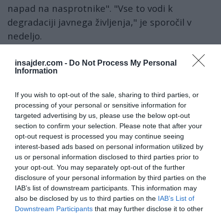
napad na nasprotnike". "Vse to vodi k
degradaciji javnega življenja," je sporočil v
nedeljo.
Neodvisni sredinski kandidat sicer v anketah
insajder.com -
Do Not Process My Personal
zadnje tedne močno pridobiva na podpori,
Information
tudi na račun škandala, v katerega se je
If you wish to opt-out of the sale, sharing to third parties, or
zapletel Fillon. Glede na eno od anket,
processing of your personal or sensitive information for
objavljeno minuli četrtek, naj bi Macron celo
targeted advertising by us, please use the below opt-out
slavil že v prvem krogu, pred voditeljico
section to confirm your selection. Please note that after your
opt-out request is processed you may continue seeing
skrajne desnice Marine Le Pen.
interest-based ads based on personal information utilized by
us or personal information disclosed to third parties prior to
Šest tednov pred prvim krogom volitev se
your opt-out. You may separately opt-out of the further
medtem Fillon še vedno otepa obtožb, da je
disclosure of your personal information by third parties on the
IAB’s list of downstream participants. This information may
svoji soprogi iz javnih sredstev plačeval za
also be disclosed by us to third parties on the
IAB’s List of
delo, ki naj ga sploh ne bi opravljala.
Downstream Participants
that may further disclose it to other
third parties.