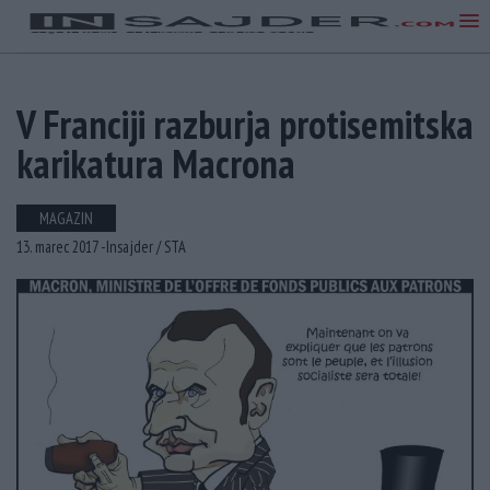
V Franciji razburja protisemitska
karikatura Macrona
MAGAZIN
13. marec 2017 -
Insajder /
STA