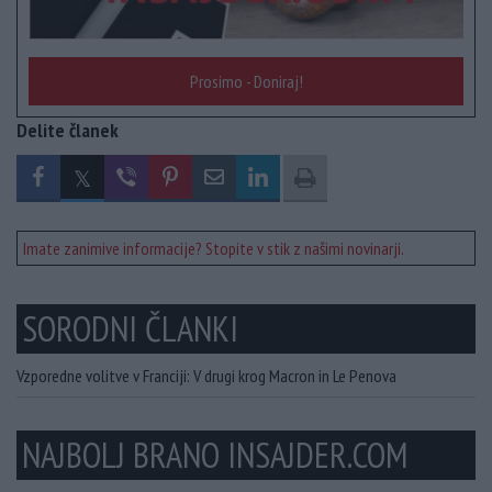
Prosimo - Doniraj!
Delite članek
Imate zanimive informacije? Stopite v stik z našimi novinarji.
SORODNI ČLANKI
Vzporedne volitve v Franciji: V drugi krog Macron in Le Penova
NAJBOLJ BRANO INSAJDER.COM