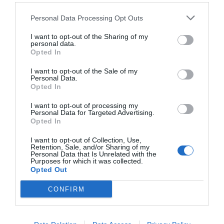
V zadnjem času se je na njegov račun zvrstilo
Personal Data Processing Opt Outs
še nekaj obtožb, med drugim naj bi od
premožnega prijatelja leta 2013 dobil posojilo
I want to opt-out of the Sharing of my
personal data.
v višini 50.000 evrov brez obresti, časnik Le
Opted In
Journal du Dimanche pa je poročal še, da mu je
I want to opt-out of the Sale of my
eden ali več neznanih ljudi od leta 2012 kupil
Personal Data.
Opted In
za 48.500 evrov oblek iz elitne krojaške
trgovine Arnys v Parizu.
I want to opt-out of processing my
Personal Data for Targeted Advertising.
Opted In
V pogovoru za časnik Le Echos je Fillon v
I want to opt-out of Collection, Use,
soboto priznal, da mu je prijatelj kupil nekaj
Retention, Sale, and/or Sharing of my
Personal Data that Is Unrelated with the
oblek. "Prijatelj mi je februarja dal nekaj oblek.
Purposes for which it was collected.
Pa kaj?" je dejal v odgovoru na vprašanje glede
Opted Out
dveh oblek v skupni vrednosti 13.000 evrov, ki
CONFIRM
naj bi ju prejel minuli mesec.
"Moja dejanja in poteze so vsak dan pod