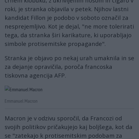
črnem klobuku, z ukrivljenim nosom in cigaro v
roki, je stranka objavila v petek. Njihov lastni
kandidat Fillon je podobo v soboto označil za
nesprejemljivo. Kot je dejal, "ne more tolerirati
tega, da stranka širi karikature, ki uporabljajo
simbole protisemitske propagande".
Stranka je objavo po nekaj urah umaknila in se
za dejanje opravičila, poroča francoska
tiskovna agencija AFP.
Emmanuel Macron
Macron je v odzivu sporočil, da Francozi od
svojih politikov pričakujejo kaj boljšega, kot da
se "zatekajo k protisemitskim podobam za