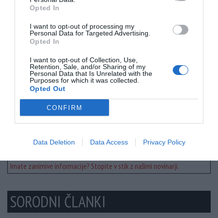
Opted In
I want to opt-out of processing my
Personal Data for Targeted Advertising.
Opted In
I want to opt-out of Collection, Use,
Retention, Sale, and/or Sharing of my
Personal Data that Is Unrelated with the
Purposes for which it was collected.
Opted Out
Prosimo - Doniraj!
CONFIRM
Delite članek
Data Deletion
Data Access
Privacy Policy
Imate zanimive informacije? Stopite v stik z našimi novinarji.
SORODNI ČLANKI