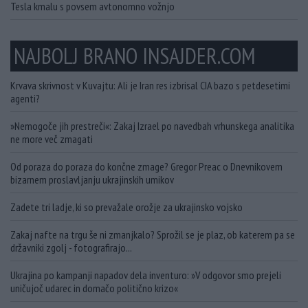
Tesla kmalu s povsem avtonomno vožnjo
NAJBOLJ BRANO INSAJDER.COM
Krvava skrivnost v Kuvajtu: Ali je Iran res izbrisal CIA bazo s petdesetimi
agenti?
»Nemogoče jih prestreči«: Zakaj Izrael po navedbah vrhunskega analitika
ne more več zmagati
Od poraza do poraza do končne zmage? Gregor Preac o Dnevnikovem
bizarnem proslavljanju ukrajinskih umikov
Zadete tri ladje, ki so prevažale orožje za ukrajinsko vojsko
Zakaj nafte na trgu še ni zmanjkalo? Sprožil se je plaz, ob katerem pa se
državniki zgolj - fotografirajo...
Ukrajina po kampanji napadov dela inventuro: »V odgovor smo prejeli
uničujoč udarec in domačo politično krizo«