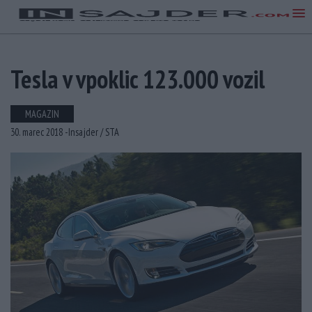
Tesla v vpoklic 123.000 vozil
MAGAZIN
30. marec 2018 -
Insajder /
STA