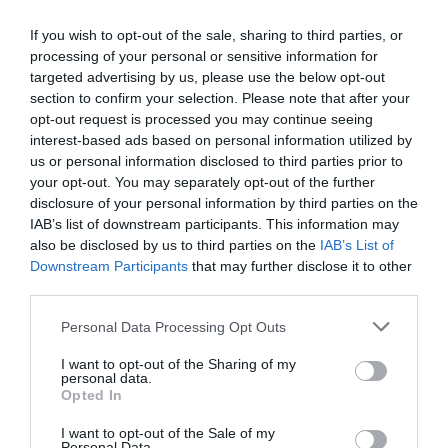
upravlja z volanom, a za to potrebuje precej
več moči. To je še posebej občutno pri
If you wish to opt-out of the sale, sharing to third parties, or
processing of your personal or sensitive information for
počasnejši vožnji in bočnem parkiranju.
targeted advertising by us, please use the below opt-out
section to confirm your selection. Please note that after your
Korozijo so sicer opazili le na tistih cestah, ki
opt-out request is processed you may continue seeing
so zaradi snega in ledu pogosto prekrite s
interest-based ads based on personal information utilized by
us or personal information disclosed to third parties prior to
soljo, a bodo preventivno zamenjali dele na
your opt-out. You may separately opt-out of the further
vseh vozilih tesla model S, izdelanih pred
disclosure of your personal information by third parties on the
aprilom 2016, so dodali.
IAB’s list of downstream participants. This information may
also be disclosed by us to third parties on the
IAB’s List of
Downstream Participants
that may further disclose it to other
Naše delo na Insajder.com z donacijami omogočate bralci.
third parties.
Personal Data Processing Opt Outs
I want to opt-out of the Sharing of my
personal data.
Opted In
I want to opt-out of the Sale of my
Personal Data.