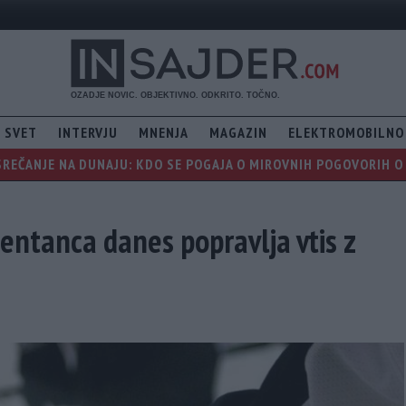
SVET
INTERVJU
MNENJA
MAGAZIN
ELEKTROMOBILNO
REČANJE NA DUNAJU: KDO SE POGAJA O MIROVNIH POGOVORIH O 
entanca danes popravlja vtis z