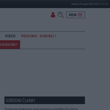
nedelja, 09. avgust 2026 leto 31 / št. 221
MENI
VIDEO
PROSIMO - DONIRAJ !
UKRAJINI?
SORODNI ČLANKI
Slovenska hokejska reprezentanca izgubila še tretjo