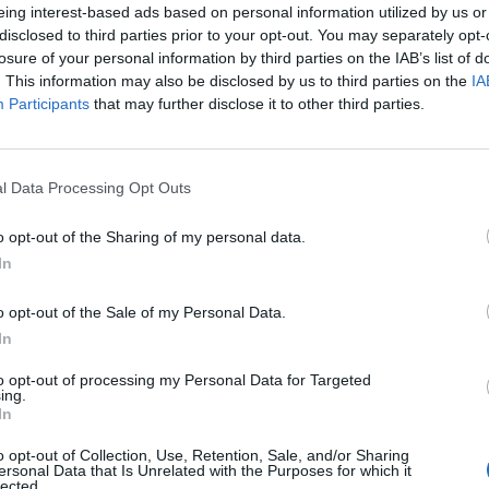
eing interest-based ads based on personal information utilized by us or
disclosed to third parties prior to your opt-out. You may separately opt-
ntanca bo danes zvečer odigrala četrto tekmo na
losure of your personal information by third parties on the IAB’s list of
. This information may also be disclosed by us to third parties on the
IA
 skupine. Po treh porazih pa bodo Slovenci danes
Participants
that may further disclose it to other third parties.
 v francoski prestolnici, saj bo tekmec v dvorani
di ni najbolje začela prvenstva.
l Data Processing Opt Outs
oboju z Norveško pokazali malo dobrega hokeja,
 igralcev, na kar je opozoril tudi selektor Nik
o opt-out of the Sharing of my personal data.
bodo morali na precej višji ravni odigrati še štiri
In
zu, se pa zavedajo, da bo že današnja prva naloga
o opt-out of the Sale of my Personal Data.
In
ebrna z zadnjega SP, ki pa v Franciji še ni
to opt-out of processing my Personal Data for Targeted
ing.
stav. Finci imajo po treh krogih le štiri točke in
In
polom s Čehi, ko so zapravili vodstvo s 3:0 in
o opt-out of Collection, Use, Retention, Sale, and/or Sharing
.
ersonal Data that Is Unrelated with the Purposes for which it
lected.