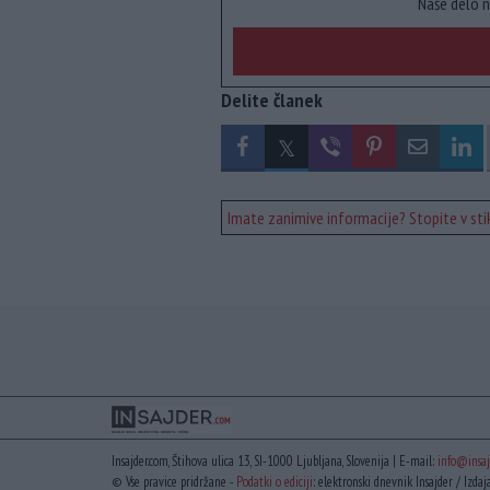
Naše delo n
Delite članek
Imate zanimive informacije? Stopite v stik
Insajder.com, Štihova ulica 13, SI-1000 Ljubljana, Slovenija | E-mail:
info@insaj
© Vse pravice pridržane -
Podatki o ediciji
: elektronski dnevnik Insajder / Izdaj