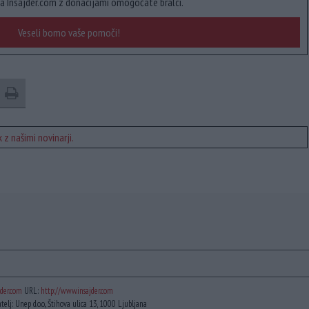
a Insajder.com z donacijami omogočate bralci.
Veseli bomo vaše pomoči!
 z našimi novinarji.
der.com
URL:
http://www.insajder.com
atelj: Unep d.o.o., Štihova ulica 13, 1000 Ljubljana