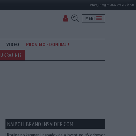
sobota, 08. avgust 2026 leto 31 / št. 220
MENI
VIDEO
PROSIMO - DONIRAJ !
UKRAJINI?
NAJBOLJ BRANO INSAJDER.COM
Ukrajina po kampanji napadov dela inventuro: »V odgovor