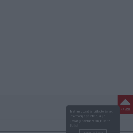
NA VRH
Ta stran uporablja piškotke. Za več
informacij o piškotkih, ki jih
uporablja spletna stran, kliknite
TUKAJ
.
Sprejmi piškotke