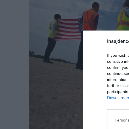
insajder.
If you wish 
sensitive in
confirm you
continue se
information 
further disc
participants
Downstream 
Persona