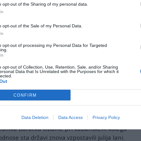
o opt-out of the Sharing of my personal data.
In
vo komercialno letalo iz ZDA po več kot 50 letih.
o opt-out of the Sale of my Personal Data.
50 potniki, ki je poletelo s Floride, je v
In
talo nekaj pred 17. uro po srednjeevropskem
 tiskovna agencija AFP.
to opt-out of processing my Personal Data for Targeted
ing.
In
anašnji let označili za začetek nove dobe za
o opt-out of Collection, Use, Retention, Sale, and/or Sharing
 Kubo. Zadnje komercialno letalo med državama je
ersonal Data that Is Unrelated with the Purposes for which it
lected.
ke povezave med Kubo in ZDA pa so nato postale
Out
CONFIRM
l tudi ameriški minister za promet Anthony Foxx,
lokalnimi oblastmi. Za obuditev komercialnih letov
Data Deletion
Data Access
Privacy Policy
ili letošnjega februarja med zgodovinskim
ednika Baracka Obame pri kubanskem kolegu
nose sta državi znova vzpostavili julija lani.