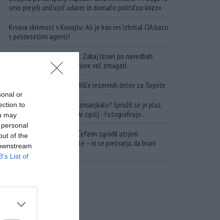
smo prejeli uničujoč udarec in domačo politično krizo«
Krvava skrivnost v Kuvajtu: Ali je Iran res izbrisal CIA bazo
s petdesetimi agenti?
»Nemogoče jih prestreči«: Zakaj Izrael po navedbah
vrhunskega analitika ne more več zmagati
Ruska vojska uničila skladišče rezervnih delov za Toyote
sonal or
Zakaj nafte na trgu še ni zmanjkalo? Sprožil se je plaz,
ection to
ob katerem pa se državniki zgolj - fotografirajo...
ou may
 personal
Apartheid UEFE: Kako je Čeferin zgradil utrjeni
out of the
nogometni grad za bogate – in se pretvarja, da brani
 downstream
nogomet pred FIFA!
B’s List of