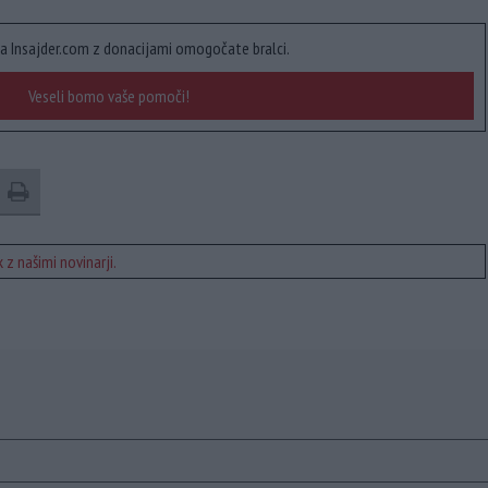
a Insajder.com z donacijami omogočate bralci.
Veseli bomo vaše pomoči!
 z našimi novinarji.