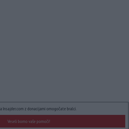
a Insajder.com z donacijami omogočate bralci.
Veseli bomo vaše pomoči!