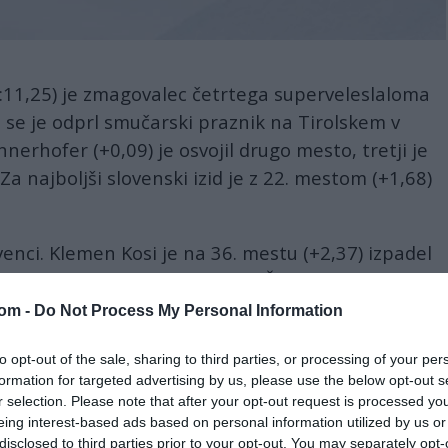
1:11,25) je zmagovalec četrtega superveleslaloma
m se je odprl smučarski praznik na Tirolskem v
Innerhofer (+0,09) je osvojil drugo mesto, tretji je
 Za najboljši slovenski izid je z 22. mestom (+1,68)
ovenci. Klemen Kosi je na 36. mestu (+2,37) izpadel
 mesta dobitnikov točk, Martin Čater in Tilen
 in sta ostala brez uvrstitve.
com -
Do Not Process My Personal Information
v je poskrbel 26-letni aktualni olimpijski smukaški
to opt-out of the sale, sharing to third parties, or processing of your per
ojo prvo zmago v tej sezoni, sicer pa drugo
formation for targeted advertising by us, please use the below opt-out s
r selection. Please note that after your opt-out request is processed y
o v svetovnem pokalu. Preostali dve ima v smuku.
eing interest-based ads based on personal information utilized by us or
reifom nazadnje slavil zmago na superveleslalomu
disclosed to third parties prior to your opt-out. You may separately opt-