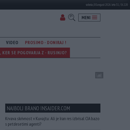
sobota, 08. avgust 2026 leto 31 / št. 220
MENI
VIDEO
PROSIMO - DONIRAJ !
KER SE POGOVARJA Z - RUSINJO?
NAJBOLJ BRANO INSAJDER.COM
Krvava skrivnost v Kuvajtu: Ali je Iran res izbrisal CIA bazo
s petdesetimi agenti?