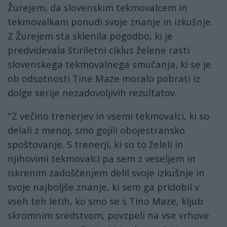
Žurejem, da slovenskim tekmovalcem in
tekmovalkam ponudi svoje znanje in izkušnje.
Z Žurejem sta sklenila pogodbo, ki je
predvidevala štiriletni ciklus želene rasti
slovenskega tekmovalnega smučanja, ki se je
ob odsotnosti Tine Maze moralo pobrati iz
dolge serije nezadovoljivih rezultatov.
"Z večino trenerjev in vsemi tekmovalci, ki so
delali z menoj, smo gojili obojestransko
spoštovanje. S trenerji, ki so to želeli in
njihovimi tekmovalci pa sem z veseljem in
iskrenim zadoščenjem delil svoje izkušnje in
svoje najboljše znanje, ki sem ga pridobil v
vseh teh letih, ko smo se s Tino Maze, kljub
skromnim sredstvom, povzpeli na vse vrhove