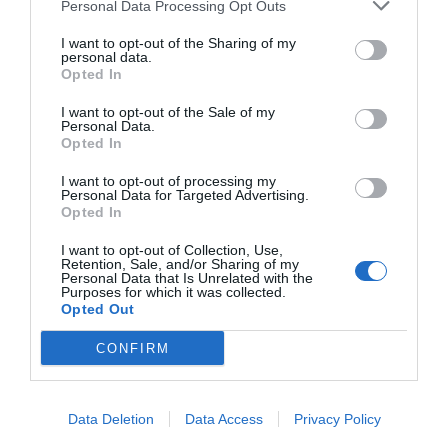
Personal Data Processing Opt Outs
nastala nezadržna ljubosumja in zavisti, tako
I want to opt-out of the Sharing of my
da sta me direktor SZS Jožko Križan in Iztok
personal data.
Opted In
Klančnik že konec lanske sezone izločila iz
sodelovanja z žensko linijo, sedaj pa sta se
I want to opt-out of the Sale of my
Personal Data.
odločila za dokončno prekinitev mojega
Opted In
sodelovanja s SZS in dala navodilo, da že takoj
I want to opt-out of processing my
preneham s svojim delom prav sedaj, pred
Personal Data for Targeted Advertising.
Opted In
svetovnim prvenstvom, ki bo februarja v St.
Moritzu, čeprav odpoved pogodbe učinkuje
I want to opt-out of Collection, Use,
Retention, Sale, and/or Sharing of my
šele s koncem letošnje tekmovalne sezone. To
Personal Data that Is Unrelated with the
Purposes for which it was collected.
bo seveda povzročilo prekinitev kontinuitete
Opted Out
zlasti pri komunikaciji s tekmovalci in
CONFIRM
kontinuiranem ustvarjalnem delu z njimi in to
me najbolj skrbi," je dejal Massi.
Data Deletion
Data Access
Privacy Policy
Zaradi utemeljene bojazni in skrbi tudi ni