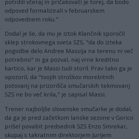
potrdili včeraj in pričakovati je torej, da bodo
odpoved formalizirali v februarskem
odpovednem roku."
Dodal je še, da mu je Iztok Klančnik sporočil
sklep strokovnega sveta SZS, "da do izteka
pogodbe delo Andree Massija na terenu ni več
potrebno" in ga pozval, naj vrne kreditno
kartico, kar je Massi tudi storil. Prav tako ga je
opozoril, da "tvojih stroškov morebitnih
potovanj na prizorišča smučarskih tekmovanj
SZS ne bo več krila," je zapisal Massi.
Trener najboljše slovenske smučarke je dodal,
da ga je pred začetkom lanske sezone v Gorico
prišel povabit predsednik SZS Enzo Smrekar,
skupaj s takratnim direktorjem Jurijem