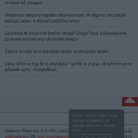
ne more več zmagati
Ukrajina po kampanji napadov dela inventuro: »V odgovor smo prejeli
uničujoč udarec in domačo politično krizo«
Od poraza do poraza do končne zmage? Gregor Preac o Dnevnikovem
bizarnem proslavljanju ukrajinskih umikov
Zadete tri ladje, ki so prevažale orožje za ukrajinsko vojsko
Zakaj nafte na trgu še ni zmanjkalo? Sprožil se je plaz, ob katerem pa se
državniki zgolj - fotografirajo...
NA VRH
Ta stran uporablja piškotke. Za več
informacij o piškotkih, ki jih
uporablja spletna stran, kliknite
TUKAJ
.
Insajder.com, Štihova ulica 13, SI-1000 Ljubljana, Slovenija | E-mail:
KODEKS
VAROVANJE
info@insajder.com
URL:
http://www.insajder.com
PODATKOV
Sprejmi piškotke