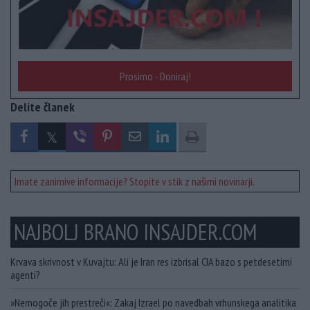
Prosimo - Doniraj!
Delite članek
Imate zanimive informacije? Stopite v stik z našimi novinarji.
NAJBOLJ BRANO INSAJDER.COM
Krvava skrivnost v Kuvajtu: Ali je Iran res izbrisal CIA bazo s petdesetimi
agenti?
»Nemogoče jih prestreči«: Zakaj Izrael po navedbah vrhunskega analitika