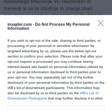
svetovnega smučanja. Vsi tekmovalci in
trenerji, ki so te izkušnje in znanje znali
pravilno uporabiti in izkoristiti, so že dosegli
lepe rezultate. Pri tem mi je v zadovoljstvo, da
insajder.com -
Do Not Process My Personal
je pri njih prišlo predvsem do spremembe
Information
mentalitete in pristopa do tekmovanja," je
If you wish to opt-out of the sale, sharing to third parties, or
med drugim zapisal Massi.
processing of your personal or sensitive information for
targeted advertising by us, please use the below opt-out
"Da ne bi preveč bremenil tekmovalnih
section to confirm your selection. Please note that after your
programov, sem se pri sklepanju pogodbe s
opt-out request is processed you may continue seeing
interest-based ads based on personal information utilized by
SZS odločil za skromnejši honorar, kot je
us or personal information disclosed to third parties prior to
pripadal glavnemu trenerju ženske ekipe v
your opt-out. You may separately opt-out of the further
rekordni sezoni Tine Maze, ki pa sem ga zato
disclosure of your personal information by third parties on the
IAB’s list of downstream participants. This information may
lahko kompenziral z možnostjo ohranjanja
also be disclosed by us to third parties on the
IAB’s List of
privatnih sponzorjev ekipe Team to a Maze, ki
Downstream Participants
that may further disclose it to other
sem jim omogočil določeno vidljivost v medijih.
third parties.
To pa je bil razlog, da so pri nekaterih na SZS