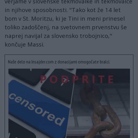
verjame v slovenske tekmovalke in tekmovalce
in njihove sposobnosti. "Tako kot že 14 let
bom v St. Moritzu, ki je Tini in meni prinesel
toliko zadoščenj, na svetovnem prvenstvu še
naprej navijal za slovensko trobojnico,"
končuje Massi.
Naše delo na Insajder.com z donacijami omogočate bralci.