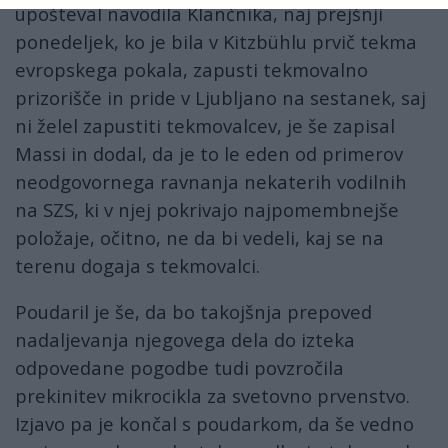
upošteval navodila Klančnika, naj prejšnji
ponedeljek, ko je bila v Kitzbühlu prvič tekma
evropskega pokala, zapusti tekmovalno
prizorišče in pride v Ljubljano na sestanek, saj
ni želel zapustiti tekmovalcev, je še zapisal
Massi in dodal, da je to le eden od primerov
neodgovornega ravnanja nekaterih vodilnih
na SZS, ki v njej pokrivajo najpomembnejše
položaje, očitno, ne da bi vedeli, kaj se na
terenu dogaja s tekmovalci.
Poudaril je še, da bo takojšnja prepoved
nadaljevanja njegovega dela do izteka
odpovedane pogodbe tudi povzročila
prekinitev mikrocikla za svetovno prvenstvo.
Izjavo pa je končal s poudarkom, da še vedno