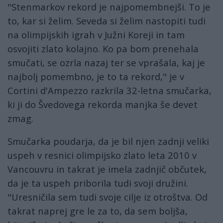
"Stenmarkov rekord je najpomembnejši. To je
to, kar si želim. Seveda si želim nastopiti tudi
na olimpijskih igrah v Južni Koreji in tam
osvojiti zlato kolajno. Ko pa bom prenehala
smučati, se ozrla nazaj ter se vprašala, kaj je
najbolj pomembno, je to ta rekord," je v
Cortini d'Ampezzo razkrila 32-letna smučarka,
ki ji do Švedovega rekorda manjka še devet
zmag.
Smučarka poudarja, da je bil njen zadnji veliki
uspeh v resnici olimpijsko zlato leta 2010 v
Vancouvru in takrat je imela zadnjič občutek,
da je ta uspeh priborila tudi svoji družini.
"Uresničila sem tudi svoje cilje iz otroštva. Od
takrat naprej gre le za to, da sem boljša,