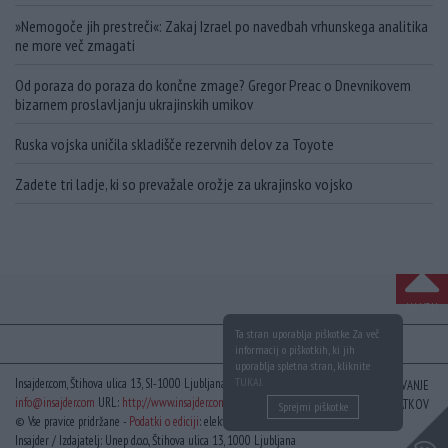
»Nemogoče jih prestreči«: Zakaj Izrael po navedbah vrhunskega analitika
ne more več zmagati
Od poraza do poraza do končne zmage? Gregor Preac o Dnevnikovem
bizarnem proslavljanju ukrajinskih umikov
Ruska vojska uničila skladišče rezervnih delov za Toyote
Zadete tri ladje, ki so prevažale orožje za ukrajinsko vojsko
NA VRH
Ta stran uporablja piškotke. Za več
informacij o piškotkih, ki jih
uporablja spletna stran, kliknite
TUKAJ
.
Insajder.com, Štihova ulica 13, SI-1000 Ljubljana, Slovenija | E-mail:
KODEKS
VAROVANJE
info@insajder.com
URL:
http://www.insajder.com
PODATKOV
Sprejmi piškotke
© Vse pravice pridržane -
Podatki o ediciji
: elektronski dnevnik
Insajder / Izdajatelj: Unep d.o.o., Štihova ulica 13, 1000 Ljubljana