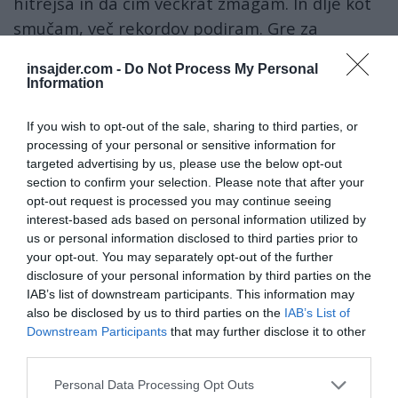
hitrejša in da čim večkrat zmagam. In dlje kot
smučam, več rekordov podiram. Gre za
rekorde, na katere pred leti nisem upala niti
insajder.com -
Do Not Process My Personal
pomisliti. Izzivam samo sebe in tekmujem le še
Information
zase."
If you wish to opt-out of the sale, sharing to third parties, or
Na bližnjem svetovnem prvenstvu v Švici bo
processing of your personal or sensitive information for
targeted advertising by us, please use the below opt-out
Vonnova napadala zmagi v smuku in
section to confirm your selection. Please note that after your
superveleslalomu. "To je seveda možno. Progo
opt-out request is processed you may continue seeing
tam zelo dobro poznam in vem, kako se na
interest-based ads based on personal information utilized by
us or personal information disclosed to third parties prior to
njej vozi hitro. Najtežje bo premagati Laro
your opt-out. You may separately opt-out of the further
Gut," je povedala tekmovalka, ki je bila dvakrat
disclosure of your personal information by third parties on the
zlata tudi na SP 2009, na SP pa bo nastopila
IAB’s list of downstream participants. This information may
also be disclosed by us to third parties on the
IAB’s List of
tudi v kombinaciji.
Downstream Participants
that may further disclose it to other
third parties.
Personal Data Processing Opt Outs
Ingemar Stenmark