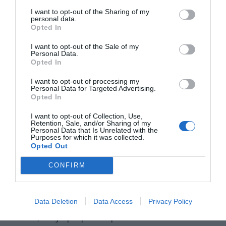
I want to opt-out of the Sharing of my
personal data.
A prvenstvo za Američanko nikakor ne bo
Opted In
lahko. Po nizu poškodb kolena in zlomljeni
I want to opt-out of the Sale of my
roki, to si je poškodovala pri padcu na
Personal Data.
Opted In
treningu pred sezono, Vonnova še vedno
nastopa z močnimi bolečinami. Sama
I want to opt-out of processing my
Personal Data for Targeted Advertising.
poudarja, da to ne bo odločilno: "Tega, da me
Opted In
boli koleno, sem vajena. Veliko je odvisno od
I want to opt-out of Collection, Use,
dneva. Če je zelo hladno in dolgo stojim ter
Retention, Sale, and/or Sharing of my
Personal Data that Is Unrelated with the
čakam nastop, me močno boli in bolečina se
Purposes for which it was collected.
Opted Out
prenese tudi v hrbet. Veliko je v glavi in zelo
težko je le, če res verjameš, da je težko. Koko
CONFIRM
to premagati, se da naučiti."
Vonnova še dodaja, da se v življenju vedno drži
Data Deletion
Data Access
Privacy Policy
načela, da je po padcu pač treba vstati in iti