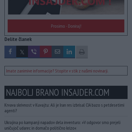
Prosimo - Doniraj!
Delite članek
Imate zanimive informacije? Stopite v stik z našimi novinarji.
NAJBOLJ BRANO INSAJDER.COM
Krvava skrivnost v Kuvajtu: Ali je Iran res izbrisal CIA bazo s petdesetimi
agenti?
Ukrajina po kampanji napadov dela inventuro: »V odgovor smo prejeli
uničujoč udarec in domačo politično krizo«