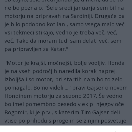
ne bo poznalo: "Šele sredi januarja sem bil na
motorju na pripravah na Sardiniji. Drugače pa
je bilo podobno kot lani, samo vsega malo več.
Vsi tekmeci stikajo, vedno je treba več, več,
več. Tako da moram tudi sam delati več, sem
pa pripravljen za Katar."
"Motor je krajši, močnejši, bolje vodljiv. Honda
je na vseh področjih naredila korak naprej.
Izboljšali so motor, pri startih nam bo to zelo
pomagalo. Bomo videli ..." pravi Gajser o novem
Hondinem motorju za sezono 2017. Še vedno
bo imel pomembno besedo v ekipi njegov oče
Bogomir, ki je prvi, s katerim Tim Gajser deli
vtise po prihodu s proge in se z njim posvetuje.
Tesno sodelovanje Gajserjev je že splošno