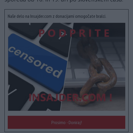
Naše delo na Insajder.com z donacijami omogočate bralci.
Prosimo - Doniraj!