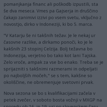
pomanjkanja financ ali poškodb izpustili, sta
še dva meseca. Vmes pa Gajserja in druščino
čakajo zanimivi izzivi po vsem svetu, vključno z
novostjo, dirko v Indoneziji, ki bo 5. marca.
"V Katarju še ni takšnih težav. Je le nekaj ur
časovne razlike, a dirkamo ponoči, ko je le
kakšnih 23 stopinj Celzija. Bolj težavna bo
Indonezija, verjetno bo tako kot lani Tajska.
Zelo vroče, ampak za vse bo enako. Treba se je
sprijazniti s takšnimi razmerami in odpeljati
po najboljših močeh," se s tem, kakšne so
okoliščine, ne obremenjuje svetovni prvak.
Nova sezona se bo s kvalifikacijami začela v
petek zvečer, v soboto bosta vožnji v MXGP na
sporedu ob 16. in 19. uri po slovenskem času.