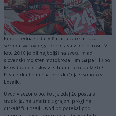
Konec tedna se bo v Katarju začela nova
sezona svetovnega prvenstva v motokrosu. V
letu 2016 je bil najboljši na svetu mladi
slovenski mojster motokrosa Tim Gajser, ki bo
letos branil naslov v elitnem razredu MXGP.
Prva dirka bo nočna preizkušnja v soboto v
Losailu.
Uvod v sezono bo, kot je zdaj že postala
tradicija, na umetno zgrajeni progi na
dirkališču Losail. Uvod bo potekal pod
žarometi, nočno preizkušnjo bo v soboto