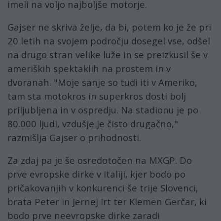
imeli na voljo najboljše motorje.
Gajser ne skriva želje, da bi, potem ko je že pri
20 letih na svojem področju dosegel vse, odšel
na drugo stran velike luže in se preizkusil še v
ameriških spektaklih na prostem in v
dvoranah. "Moje sanje so tudi iti v Ameriko,
tam sta motokros in superkros dosti bolj
priljubljena in v ospredju. Na stadionu je po
80.000 ljudi, vzdušje je čisto drugačno,"
razmišlja Gajser o prihodnosti.
Za zdaj pa je še osredotočen na MXGP. Do
prve evropske dirke v Italiji, kjer bodo po
pričakovanjih v konkurenci še trije Slovenci,
brata Peter in Jernej Irt ter Klemen Gerčar, ki
bodo prve neevropske dirke zaradi