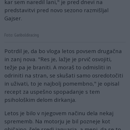
kar sem naredil lani," je pred dnevi na
predstavitvi pred novo sezono razmišljal
Gajser.
Foto: Gariboldiracing
Potrdil je, da bo vloga letos povsem drugačna
in zanj nova. "Res je, lažje je prvič osvojiti,
težje pa je braniti. A moraš to odmisliti in
odriniti na stran, se skušati samo osredotočiti
in uživati, to je najbolj pomembno," je opisal
recept za uspešno spopadanje s tem
psihološkim delom dirkanja.
Letos je bilo v njegovem načinu dela nekaj
sprememb. Na motorju je bil pozneje kot
običajno, šele sredi januarja, a meni, da se to