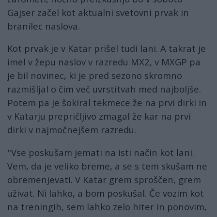
Gajser začel kot aktualni svetovni prvak in
branilec naslova.
Kot prvak je v Katar prišel tudi lani. A takrat je
imel v žepu naslov v razredu MX2, v MXGP pa
je bil novinec, ki je pred sezono skromno
razmišljal o čim več uvrstitvah med najboljše.
Potem pa je šokiral tekmece že na prvi dirki in
v Katarju prepričljivo zmagal že kar na prvi
dirki v najmočnejšem razredu.
"Vse poskušam jemati na isti način kot lani.
Vem, da je veliko breme, a se s tem skušam ne
obremenjevati. V Katar grem sproščen, grem
uživat. Ni lahko, a bom poskušal. Če vozim kot
na treningih, sem lahko zelo hiter in ponovim,