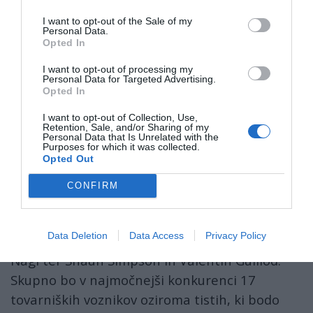
Foto: Britishmx
I want to opt-out of the Sale of my
Personal Data.
Kdo bodo njegovi tekmeci? Gajser je seveda
Opted In
kot prvak vroč favorit za uspeh že v Katarju,
I want to opt-out of processing my
Personal Data for Targeted Advertising.
tudi v sezoni ima nedvomno visoke cilje. A
Opted In
tekmeci ne počivajo, mladi nasprotnik jih je
I want to opt-out of Collection, Use,
dodatno spodbudil. Za podoben korak kot sam
Retention, Sale, and/or Sharing of my
Personal Data that Is Unrelated with the
pred lansko sezono se je odločil tudi lanski
Purposes for which it was collected.
Opted Out
prvak razreda MX2 Jeffery Herlings. Na
priložnost pa bodo prežali tudi izkušeni stari
CONFIRM
mački: svetovni prvak iz leta 2015 Romain
Febvre, pa večkratni prvak, veteran Antonio
Data Deletion
Data Access
Privacy Policy
Cairoli, Clement Desalle, Gautier Paulin, Max
Nagl ter Shaun Simpson in Valentin Guillod.
Skupno bo v najmočnejši konkurenci 17
tovarniških voznikov oziroma tistih, ki bodo