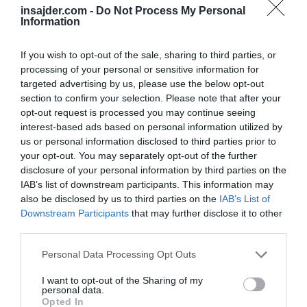
znano, je pa letos doživelo spremembo: mladi
insajder.com -
Do Not Process My Personal
Information
Gajser je šel na svoje, živi z dekletom, tako da
ni več v ozkem družinskem krogu. Kot pravi, je
If you wish to opt-out of the sale, sharing to third parties, or
bila odločitev prava za osebnostni razvoj, po
processing of your personal or sensitive information for
targeted advertising by us, please use the below opt-out
strokovni plati pa se ni spremenilo nič: še
section to confirm your selection. Please note that after your
vedno ima ata Gajser prvo in zadnjo besedo.
opt-out request is processed you may continue seeing
interest-based ads based on personal information utilized by
Lanska sezona se je končala tudi s poškodbo
us or personal information disclosed to third parties prior to
na pokalu narodov, ki pa je zdaj že preteklost.
your opt-out. You may separately opt-out of the further
disclosure of your personal information by third parties on the
Motokros in poškodbe gresta pogosto z roko v
IAB’s list of downstream participants. This information may
roki, tudi Gajser ni imun na padce. Nazadnje se
also be disclosed by us to third parties on the
IAB’s List of
je prav na predstavitvi v Sloveniji, preden se je
Downstream Participants
that may further disclose it to other
third parties.
podal v Katar, prikazal z modrico pod očesom,
posledico padca na dirki v Italiji. A je le
Personal Data Processing Opt Outs
odmahnil z roko, češ, to je ja malenkost.
I want to opt-out of the Sharing of my
personal data.
Opted In