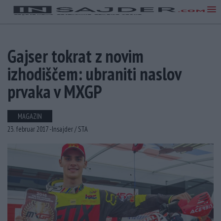
Gajser tokrat z novim
izhodiščem: ubraniti naslov
prvaka v MXGP
MAGAZIN
23. februar 2017 -
Insajder /
STA