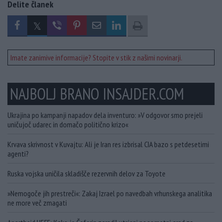
Delite članek
Imate zanimive informacije? Stopite v stik z našimi novinarji.
NAJBOLJ BRANO INSAJDER.COM
Ukrajina po kampanji napadov dela inventuro: »V odgovor smo prejeli
uničujoč udarec in domačo politično krizo«
Krvava skrivnost v Kuvajtu: Ali je Iran res izbrisal CIA bazo s petdesetimi
agenti?
Ruska vojska uničila skladišče rezervnih delov za Toyote
»Nemogoče jih prestreči«: Zakaj Izrael po navedbah vrhunskega analitika
ne more več zmagati