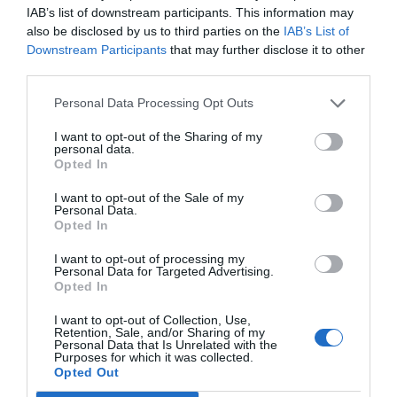
Pridružite se dialogu dopisnicе Xinhua
Du
IAB’s list of downstream participants. This information may
Baiyјu
z mednarodnimi udeleženci, vključno z
also be disclosed by us to third parties on the
IAB’s List of
Downstream Participants
that may further disclose it to other
Irino Bokovo
,
nekdanjo generalno direktorico
third parties.
Unesca
, ki
pande vidi kot »velike glasnike miru
Personal Data Processing Opt Outs
v mednarodnem sodelovanju.«
I want to opt-out of the Sharing of my
personal data.
Naše delo na Insajder.com z donacijami omogočate bralci.
Opted In
I want to opt-out of the Sale of my
Personal Data.
Opted In
I want to opt-out of processing my
Personal Data for Targeted Advertising.
Opted In
I want to opt-out of Collection, Use,
Retention, Sale, and/or Sharing of my
Personal Data that Is Unrelated with the
Purposes for which it was collected.
Opted Out