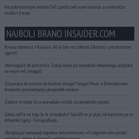
Kitajski baterijski velikan CATL predstavil nove baterije za električna
vozila v Evropi
NAJBOLJ BRANO INSAJDER.COM
Krvava skrivnost v Kuvajtu: Ali je Iran res izbrisal CIA bazo s petdesetimi
agenti?
»Nemogoče jih prestreči«: Zakaj Izrael po navedbah vrhunskega analitika
ne more več zmagati
Od poraza do poraza do končne zmage? Gregor Preac o Dnevnikovem
bizarnem proslavljanju ukrajinskih umikov
Zadete tri ladje, ki so prevažale orožje za ukrajinsko vojsko
Zakaj nafte na trgu še ni zmanjkalo? Sprožil se je plaz, ob katerem pa se
državniki zgolj - fotografirajo...
Ukrajina po kampanji napadov dela inventuro: »V odgovor smo prejeli
uničujoč udarec in domačo politično krizo«