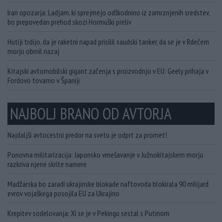
Iran opozarja: Ladjam, ki sprejmejo odškodnino iz zamrznjenih sredstev,
bo prepovedan prehod skozi Hormuški preliv
Hutiji trdijo, da je raketni napad prisilil saudski tanker, da se je v Rdečem
morju obrnil nazaj
Kitajski avtomobilski gigant začenja s proizvodnjo v EU: Geely prihaja v
Fordovo tovarno v Španiji
NAJBOLJ BRANO OD AVTORJA
Najdaljši avtocestni predor na svetu je odprt za promet!
Ponovna militarizacija: Japonsko vmešavanje v Južnokitajskem morju
razkriva njene skrite namere
Madžarska bo zaradi ukrajinske blokade naftovoda blokirala 90 milijard
evrov vojaškega posojila EU za Ukrajino
Krepitev sodelovanja: Xi se je v Pekingu sestal s Putinom