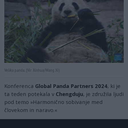
Velika panda. (Vir: Xinhua/Wang Xi)
Konferenca
Global Panda Partners 2024
, ki je
ta teden potekala v
Chengduju
, je združila ljudi
pod temo »Harmonično sobivanje med
človekom in naravo.«
globalink_lets_become_panda_partne