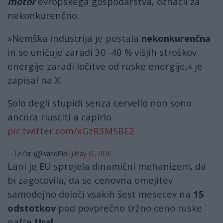
motor
evropskega gospodarstva, označil za
nekonkurenčno.
»Nemška industrija je postala
nekonkurenčna
in se uničuje zaradi 30–40 % višjih stroškov
energije zaradi ločitve od ruske energije,« je
zapisal na X.
Solo degli stupidi senza cervello non sono
ancora riusciti a capirlo
pic.twitter.com/xGzR3MSBE2
— CeZar (@IvanoPioli)
May 31, 2026
Lani je EU sprejela dinamični mehanizem, da
bi zagotovila, da se cenovna omejitev
samodejno določi vsakih šest mesecev na
15
odstotkov
pod povprečno tržno ceno ruske
nafte
Ural
.