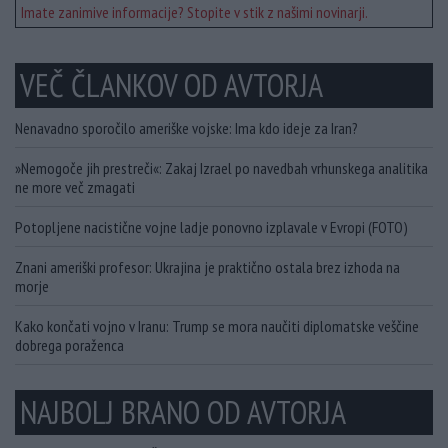
Imate zanimive informacije? Stopite v stik z našimi novinarji.
VEČ ČLANKOV OD AVTORJA
Nenavadno sporočilo ameriške vojske: Ima kdo ideje za Iran?
»Nemogoče jih prestreči«: Zakaj Izrael po navedbah vrhunskega analitika
ne more več zmagati
Potopljene nacistične vojne ladje ponovno izplavale v Evropi (FOTO)
Znani ameriški profesor: Ukrajina je praktično ostala brez izhoda na
morje
Kako končati vojno v Iranu: Trump se mora naučiti diplomatske veščine
dobrega poraženca
NAJBOLJ BRANO OD AVTORJA