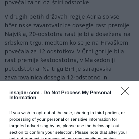
povečal za tri oz. štiri odstotke.
V drugih petih državah regije Adria so vse
hčerinske zavarovalnice dosegle rast premije.
Najvišja, 20-odstotna rast je bila dosežena na
srbskem trgu, medtem ko se je na Hrvaškem
povečala za 12 odstotkov. V Črni gori je bila
rast premije šestodstotna, v Makedoniji
petodstotna. Na trgu BiH je sarajevska
zavarovalnica dosegla 12-odstotno in
zavarovalnica v Banja Luki triodstotno
insajder.com -
Do Not Process My Personal
povečanje premije.
Information
Uspešnost polletnega poslovanja v osnovni
If you wish to opt-out of the sale, sharing to third parties, or
dejavnosti potrjuje izboljšani kombinirani
processing of your personal or sensitive information for
količnik, ki na ravni skupine znaša 93,4
targeted advertising by us, please use the below opt-out
section to confirm your selection. Please note that after your
odstotka, na ravni matične družbe pa 87,6
opt-out request is processed you may continue seeing