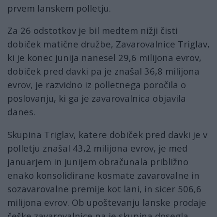
prvem lanskem polletju.
Za 26 odstotkov je bil medtem nižji čisti
dobiček matične družbe, Zavarovalnice Triglav,
ki je konec junija nanesel 29,6 milijona evrov,
dobiček pred davki pa je znašal 36,8 milijona
evrov, je razvidno iz polletnega poročila o
poslovanju, ki ga je zavarovalnica objavila
danes.
Skupina Triglav, katere dobiček pred davki je v
polletju znašal 43,2 milijona evrov, je med
januarjem in junijem obračunala približno
enako konsolidirane kosmate zavarovalne in
sozavarovalne premije kot lani, in sicer 506,6
milijona evrov. Ob upoštevanju lanske prodaje
češke zavarovalnice pa je skupina dosegla