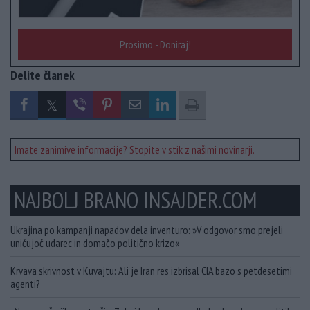
Prosimo - Doniraj!
Delite članek
Imate zanimive informacije? Stopite v stik z našimi novinarji.
NAJBOLJ BRANO INSAJDER.COM
Ukrajina po kampanji napadov dela inventuro: »V odgovor smo prejeli
uničujoč udarec in domačo politično krizo«
Krvava skrivnost v Kuvajtu: Ali je Iran res izbrisal CIA bazo s petdesetimi
agenti?