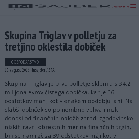
Skupina Triglav v polletju za
tretjino oklestila dobiček
GOSPODARSTVO
19. avgust 2016 -
Insajder /
STA
Skupina Triglav je prvo polletje sklenila s 34,2
milijona evrov čistega dobička, kar je 36
odstotkov manj kot v enakem obdobju lani. Na
slabši dobiček so pomembno vplivali nizki
donosi od finančnih naložb zaradi zgodovinsko
nizkih ravni obrestnih mer na finančnih trgih,
bili so namreč za 39 odstotkov nižji kot v