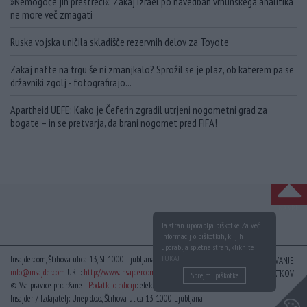
»Nemogoče jih prestreči«: Zakaj Izrael po navedbah vrhunskega analitika
ne more več zmagati
Ruska vojska uničila skladišče rezervnih delov za Toyote
Zakaj nafte na trgu še ni zmanjkalo? Sprožil se je plaz, ob katerem pa se
državniki zgolj - fotografirajo...
Apartheid UEFE: Kako je Čeferin zgradil utrjeni nogometni grad za
bogate – in se pretvarja, da brani nogomet pred FIFA!
NA VRH
Ta stran uporablja piškotke. Za več
informacij o piškotkih, ki jih
uporablja spletna stran, kliknite
TUKAJ
.
Insajder.com, Štihova ulica 13, SI-1000 Ljubljana, Slovenija | E-mail:
KODEKS
VAROVANJE
info@insajder.com
URL:
http://www.insajder.com
PODATKOV
Sprejmi piškotke
© Vse pravice pridržane -
Podatki o ediciji
: elektronski dnevnik
Insajder / Izdajatelj: Unep d.o.o., Štihova ulica 13, 1000 Ljubljana