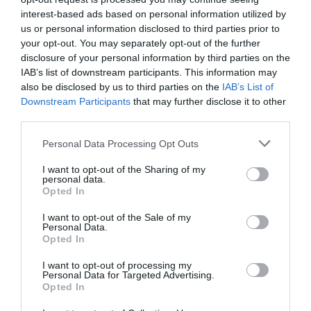
odstotka, so v sporočilu za javnost izpostavili v
interest-based ads based on personal information utilized by
Zavarovalnici Triglav.
us or personal information disclosed to third parties prior to
your opt-out. You may separately opt-out of the further
disclosure of your personal information by third parties on the
Skupina Triglav je v primerjavi z lanskim
IAB’s list of downstream participants. This information may
polletjem zabeležila za odstotek več kosmatih
also be disclosed by us to third parties on the
IAB’s List of
zneskov škod, znašali so 301,1 milijona evrov,
Downstream Participants
that may further disclose it to other
third parties.
matična družba pa za dva odstotka več v višini
198,1 milijona evrov. V zavarovalnici ob tem
Personal Data Processing Opt Outs
spominjajo, da je letos poslovanje skupine
I want to opt-out of the Sharing of my
zaznamovalo tudi nekaj množičnih škodnih
personal data.
Opted In
dogodkov, od katerih je največ škode
povzročila pozeba v Sloveniji in na Hrvaškem.
I want to opt-out of the Sale of my
Personal Data.
Opted In
Predsednik uprave Zavarovalnice Triglav
I want to opt-out of processing my
Andrej Slapar je ob objavi polletnih poslovnih
Personal Data for Targeted Advertising.
rezultatov poudaril, da skupina Triglav letos
Opted In
skladno s strateškimi usmeritvami uspešno