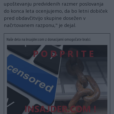
upoštevanju predvidenih razmer poslovanja
do konca leta ocenjujemo, da bo letni dobiček
pred obdavčitvijo skupine dosežen v
načrtovanem razponu," je dejal.
Naše delo na Insajder.com z donacijami omogočate bralci.