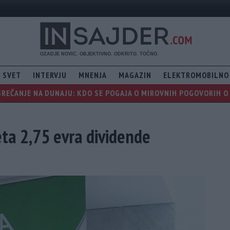
SVET
INTERVJU
MNENJA
MAGAZIN
ELEKTROMOBILNO
REČANJE NA DUNAJU: KDO SE POGAJA O MIROVNIH POGOVORIH O 
eta 2,75 evra dividende