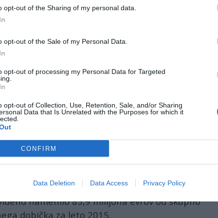
o opt-out of the Sharing of my personal data.
In
 obetajo za skoraj štiri odstotke oz. 10 centov
prava in nadzorni svet družbe namreč predlagata,
o opt-out of the Sale of my Personal Data.
 na delnico, o čemer bo sicer odločala skupščina,
In
to opt-out of processing my Personal Data for Targeted
ing.
 predlog za izplačilo dividend oblikovali v sredo.
In
 od 142,66 milijona lanskega bilančnega dobička
o opt-out of Collection, Use, Retention, Sale, and/or Sharing
ersonal Data that Is Unrelated with the Purposes for which it
lo 88,72 milijona evrov oz. 2,75 evra na delnico, je
lected.
letni strani Ljubljanske borze.
Out
CONFIRM
a druge rezerve iz dobička namenilo 26,97
na evrov pa bi se preneslo v naslednje leto.
Data Deletion
Data Access
Privacy Policy
acevta so lani dobili 2,65 evra bruto na delnico
dividend namenilo 85,9 milijona evrov od skupno
nega dobička za leto 2015.