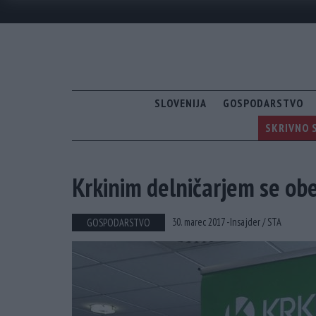
SLOVENIJA
GOSPODARSTVO
SKRIVNO S
Krkinim delničarjem se ob
30. marec 2017 -
Insajder /
STA
GOSPODARSTVO