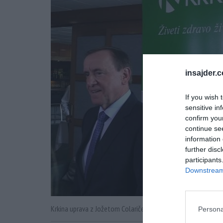
insajder.
If you wish 
sensitive in
confirm you
continue se
information 
further disc
participants
Downstream 
Krkina uprava z Jožetom Colaričem bo delničarje razveselila z
Persona