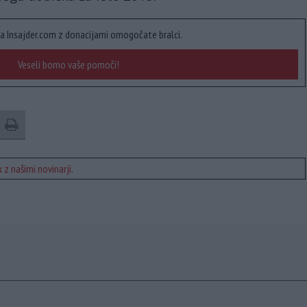
a Insajder.com z donacijami omogočate bralci.
Veseli bomo vaše pomoči!
 z našimi novinarji.