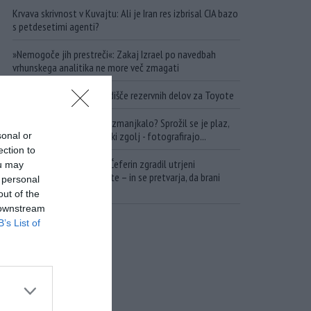
Krvava skrivnost v Kuvajtu: Ali je Iran res izbrisal CIA bazo
s petdesetimi agenti?
»Nemogoče jih prestreči«: Zakaj Izrael po navedbah
vrhunskega analitika ne more več zmagati
Ruska vojska uničila skladišče rezervnih delov za Toyote
Zakaj nafte na trgu še ni zmanjkalo? Sprožil se je plaz,
ob katerem pa se državniki zgolj - fotografirajo...
sonal or
ection to
Apartheid UEFE: Kako je Čeferin zgradil utrjeni
ou may
nogometni grad za bogate – in se pretvarja, da brani
 personal
nogomet pred FIFA!
out of the
 downstream
B’s List of