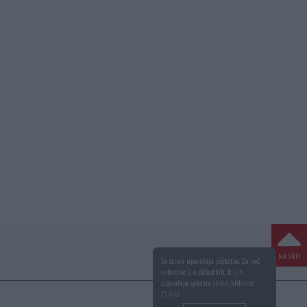
NA VRH
Ta stran uporablja piškotke. Za več
informacij o piškotkih, ki jih
uporablja spletna stran, kliknite
TUKAJ
.