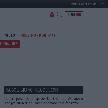
sobota, 08. avgust 2026 leto 31 / št. 220
MENI
VIDEO
PROSIMO - DONIRAJ !
UKRAJINI?
NAJBOLJ BRANO INSAJDER.COM
Ukrajina po kampanji napadov dela inventuro: »V odgovor
smo prejeli uničujoč udarec in domačo politično krizo«