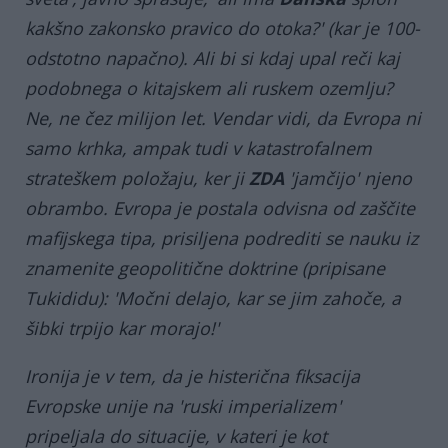
kakšno zakonsko pravico do otoka?' (kar je 100-
odstotno napačno). Ali bi si kdaj upal reči kaj
podobnega o kitajskem ali ruskem ozemlju?
Ne, ne čez milijon let. Vendar vidi, da Evropa ni
samo krhka, ampak tudi v katastrofalnem
strateškem položaju, ker ji
ZDA
'jamčijo' njeno
obrambo. Evropa je postala odvisna od zaščite
mafijskega tipa, prisiljena podrediti se nauku iz
znamenite geopolitične doktrine (pripisane
Tukididu): 'Močni delajo, kar se jim zahoče, a
šibki trpijo kar morajo!'
Ironija je v tem, da je histerična fiksacija
Evropske unije na 'ruski imperializem'
pripeljala do situacije, v kateri je kot