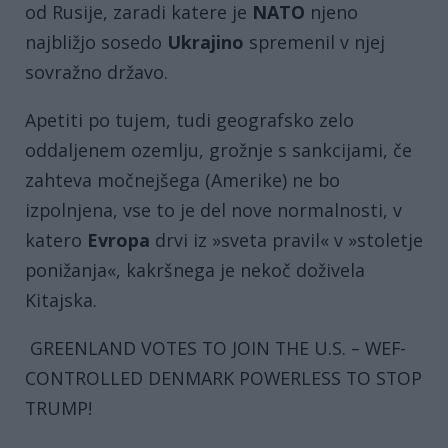
od Rusije, zaradi katere je
NATO
njeno
najbližjo sosedo
Ukrajino
spremenil v njej
sovražno državo.
Apetiti po tujem, tudi geografsko zelo
oddaljenem ozemlju, grožnje s sankcijami, če
zahteva močnejšega (Amerike) ne bo
izpolnjena, vse to je del nove normalnosti, v
katero
Evropa
drvi iz »sveta pravil« v »stoletje
ponižanja«, kakršnega je nekoč doživela
Kitajska.
GREENLAND VOTES TO JOIN THE U.S. – WEF-
CONTROLLED DENMARK POWERLESS TO STOP
TRUMP!