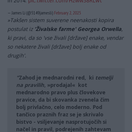
in 2014.
pic.twitter.com/Hzww38RLwt
— James Li (@5149jamesli)
February 2, 2025
»Takšen sistem suverene neenakosti kopira
postulat iz
'Živalske farme' Georgea Orwella
,
ki pravi, da so 'vse živali [države] enake, vendar
so nekatere živali [države] bolj enake od
drugih'.
Zahod
je mednarodni red, ki
temelji
na pravilih
, »prodajal« kot
mednarodno pravo plus človekove
pravice
, da bi skovanka zvenela čim
bolj privlačno, celo moderno. Pod
tančico praznih fraz se je skrivalo
bistvo - vsiljevanje nasprotujočih si
načel in pravil, podrejenih zahtevam