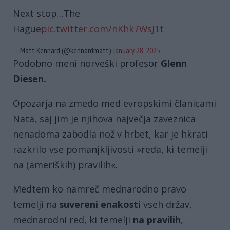
Next stop…The
Hague
pic.twitter.com/nKhk7WsJ1t
— Matt Kennard (@kennardmatt)
January 28, 2025
Podobno meni norveški profesor
Glenn
Diesen.
Opozarja na zmedo med evropskimi članicami
Nata, saj jim je njihova največja zaveznica
nenadoma zabodla nož v hrbet, kar je hkrati
razkrilo vse pomanjkljivosti »reda, ki temelji
na (ameriških) pravilih«.
Medtem ko namreč mednarodno pravo
temelji na
suvereni enakosti
vseh držav,
mednarodni red, ki temelji
na pravilih
,