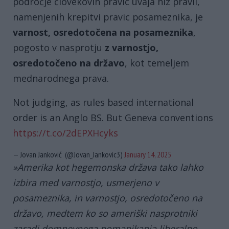
področje človekovih pravic uvaja niz pravil,
namenjenih krepitvi pravic posameznika, je
varnost, osredotočena na posameznika
,
pogosto v nasprotju
z varnostjo,
osredotočeno na državo
, kot temeljem
mednarodnega prava.
Not judging, as rules based international
order is an Anglo BS. But Geneva conventions
https://t.co/2dEPXHcyks
— Jovan Janković (@Jovan_Jankovic3)
January 14, 2025
»Amerika kot hegemonska država tako lahko
izbira med varnostjo, usmerjeno v
posameznika, in varnostjo, osredotočeno na
državo, medtem ko so ameriški nasprotniki
zaradi domnevnega pomanjkanja liberalno-