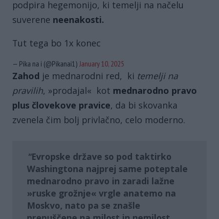
podpira hegemonijo, ki temelji na načelu
suverene
neenakosti.
Tut tega bo 1x konec
— Pika na i (@Pikanai1)
January 10, 2025
Zahod
je mednarodni red, ki
temelji na
pravilih
, »prodajal« kot
mednarodno pravo
plus človekove pravice
, da bi skovanka
zvenela čim bolj privlačno, celo moderno.
Evropske države so pod taktirko
Washingtona najprej same poteptale
mednarodno pravo in zaradi lažne
»ruske grožnje« vrgle anatemo na
Moskvo, nato pa se znašle
prepuščene na milost in nemilost