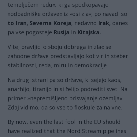
temelječem redu«, ki ga spodkopavajo
»odpadniške države« iz »osi zla«; po navadi so
to Iran, Severna Koreja
, nedavno
Irak,
danes
pa vse pogosteje
Rusija
in
Kitajska.
V tej pravljici o »boju dobrega in zla« se
zahodne države predstavljajo kot vir in steber
stabilnosti, reda, miru in demokracije.
Na drugi strani pa so države, ki sejejo kaos,
anarhijo, tiranijo in si želijo podrediti svet. Na
primer »nepremišljeno prisvajanje ozemlja«.
Zdaj vidimo, da so vse to floskule za naivne.
By now, even the last fool in the EU should
have realized that the Nord Stream pipelines