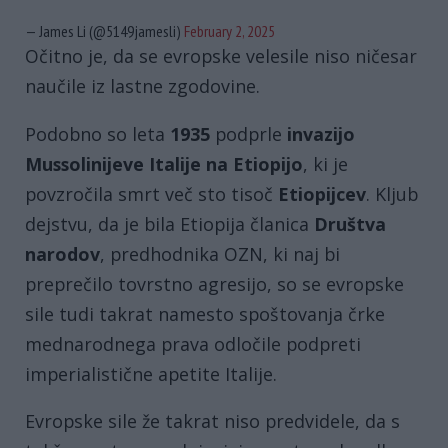
— James Li (@5149jamesli)
February 2, 2025
Očitno je, da se evropske velesile niso ničesar
naučile iz lastne zgodovine.
Podobno so leta
1935
podprle
invazijo
Mussolinijeve Italije na Etiopijo
, ki je
povzročila smrt več sto tisoč
Etiopijcev
. Kljub
dejstvu, da je bila Etiopija članica
Društva
narodov
, predhodnika OZN, ki naj bi
preprečilo tovrstno agresijo, so se evropske
sile tudi takrat namesto spoštovanja črke
mednarodnega prava odločile podpreti
imperialistične apetite Italije.
Evropske sile že takrat niso predvidele, da s