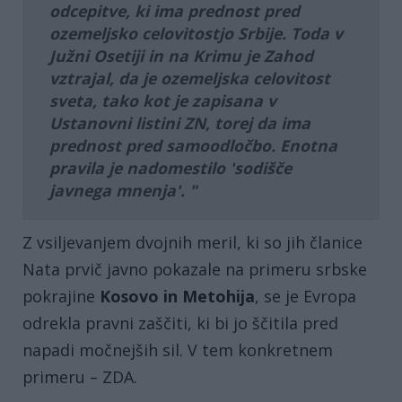
odcepitve, ki ima prednost pred
ozemeljsko celovitostjo Srbije. Toda v
Južni Osetiji
in na
Krimu
je Zahod
vztrajal, da je ozemeljska celovitost
sveta, tako kot je zapisana v
Ustanovni listini ZN, torej da ima
prednost pred samoodločbo. Enotna
pravila je nadomestilo 'sodišče
javnega mnenja'.
Z vsiljevanjem dvojnih meril, ki so jih članice
Nata prvič javno pokazale na primeru srbske
pokrajine
Kosovo in Metohija
, se je Evropa
odrekla pravni zaščiti, ki bi jo ščitila pred
napadi močnejših sil. V tem konkretnem
primeru – ZDA.