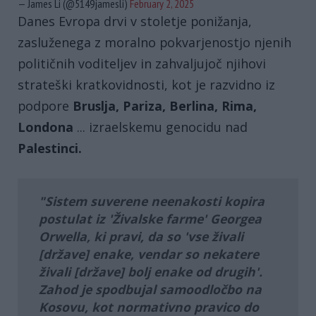
— James Li (@5149jamesli)
February 2, 2025
Danes Evropa drvi v stoletje ponižanja,
zasluženega z moralno pokvarjenostjo njenih
političnih voditeljev in zahvaljujoč njihovi
strateški kratkovidnosti, kot je razvidno iz
podpore
Bruslja, Pariza, Berlina, Rima,
Londona
... izraelskemu genocidu nad
Palestinci.
Sistem suverene neenakosti kopira
postulat iz
'Živalske farme' Georgea
Orwella
, ki pravi, da so 'vse živali
[države] enake, vendar so nekatere
živali [države] bolj enake od drugih'.
Zahod je spodbujal samoodločbo na
Kosovu, kot normativno pravico do