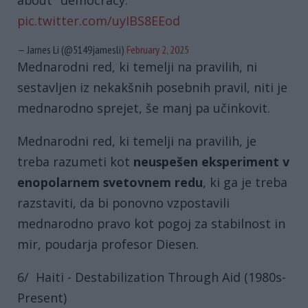
about "democracy."
pic.twitter.com/uyIBS8EEod
— James Li (@5149jamesli)
February 2, 2025
Mednarodni red, ki temelji na pravilih, ni
sestavljen iz nekakšnih posebnih pravil, niti je
mednarodno sprejet, še manj pa učinkovit.
Mednarodni red, ki temelji na pravilih, je
treba razumeti kot
neuspešen eksperiment v
enopolarnem svetovnem redu
, ki ga je treba
razstaviti, da bi ponovno vzpostavili
mednarodno pravo kot pogoj za stabilnost in
mir, poudarja profesor Diesen.
6/ Haiti - Destabilization Through Aid (1980s-
Present)