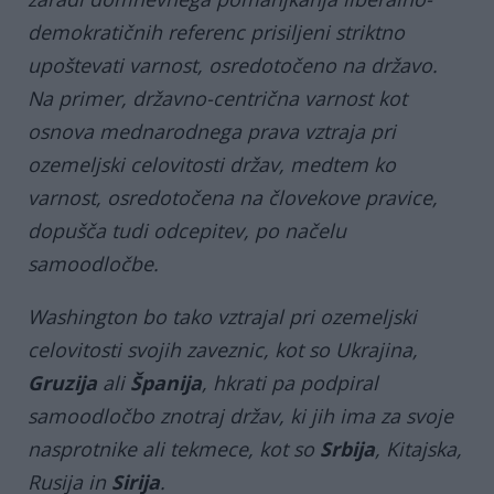
demokratičnih referenc prisiljeni striktno
upoštevati varnost, osredotočeno na državo.
Na primer, državno-centrična varnost kot
osnova mednarodnega prava vztraja pri
ozemeljski celovitosti držav, medtem ko
varnost, osredotočena na človekove pravice,
dopušča tudi odcepitev, po načelu
samoodločbe.
Washington bo tako vztrajal pri ozemeljski
celovitosti svojih zaveznic, kot so Ukrajina,
Gruzija
ali
Španija
, hkrati pa podpiral
samoodločbo znotraj držav, ki jih ima za svoje
nasprotnike ali tekmece, kot so
Srbija
, Kitajska,
Rusija in
Sirija
.