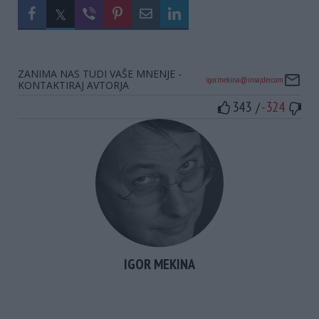
ZANIMA NAS TUDI VAŠE MNENJE -
igor.mekina@insajder.com
KONTAKTIRAJ AVTORJA
343
-324
/
Vote up!
Vote
down!
IGOR MEKINA