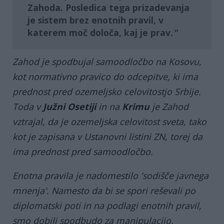
Zahoda. Posledica tega prizadevanja
je
sistem brez enotnih pravil
, v
katerem moč določa, kaj je prav.
Zahod je spodbujal samoodločbo na Kosovu,
kot normativno pravico do odcepitve, ki ima
prednost pred ozemeljsko celovitostjo Srbije.
Toda v
Južni Osetiji
in na
Krimu
je Zahod
vztrajal, da je ozemeljska celovitost sveta, tako
kot je zapisana v Ustanovni listini ZN, torej da
ima prednost pred samoodločbo.
Enotna pravila je nadomestilo 'sodišče javnega
mnenja'. Namesto da bi se spori reševali po
diplomatski poti in na podlagi enotnih pravil,
smo dobili spodbudo za manipulacijo,