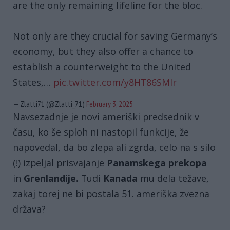
are the only remaining lifeline for the bloc.
Not only are they crucial for saving Germany’s
economy, but they also offer a chance to
establish a counterweight to the United
States,…
pic.twitter.com/y8HT86SMIr
— Zlatti71 (@Zlatti_71)
February 3, 2025
Navsezadnje je novi ameriški predsednik v
času, ko še sploh ni nastopil funkcije, že
napovedal, da bo zlepa ali zgrda, celo na s silo
(!) izpeljal prisvajanje
Panamskega prekopa
in
Grenlandije.
Tudi
Kanada
mu dela težave,
zakaj torej ne bi postala 51. ameriška zvezna
država?