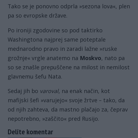
Tako se je ponovno odprla »sezona lova«, plen
pa so evropske države.
Po ironiji zgodovine so pod taktirko
Washingtona najprej same poteptale
mednarodno pravo in zaradi lažne »ruske
grožnje« vrgle anatemo na
Moskvo
, nato pa
so se znašle prepuščene na milost in nemilost
glavnemu šefu Nata.
Sedaj jih bo
varoval,
na enak način, kot
mafijski šefi »varujejo« svoje žrtve – tako, da
od njih zahteva, da mastno plačajo za, čeprav
nepotrebno, »zaščito« pred Rusijo.
Delite komentar