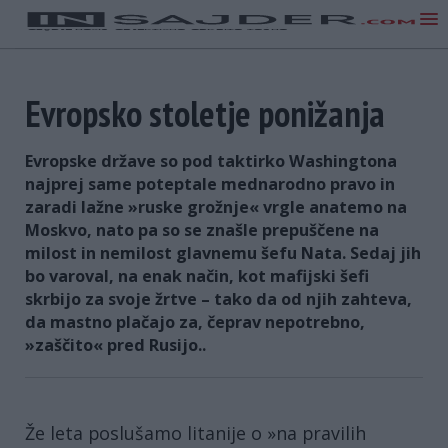
Evropsko stoletje ponižanja
Evropske države so pod taktirko Washingtona
najprej same poteptale mednarodno pravo in
zaradi lažne »ruske grožnje« vrgle anatemo na
Moskvo, nato pa so se znašle prepuščene na
milost in nemilost glavnemu šefu Nata. Sedaj jih
bo varoval, na enak način, kot mafijski šefi
skrbijo za svoje žrtve – tako da od njih zahteva,
da mastno plačajo za, čeprav nepotrebno,
»zaščito« pred Rusijo..
Že leta poslušamo litanije o »na pravilih