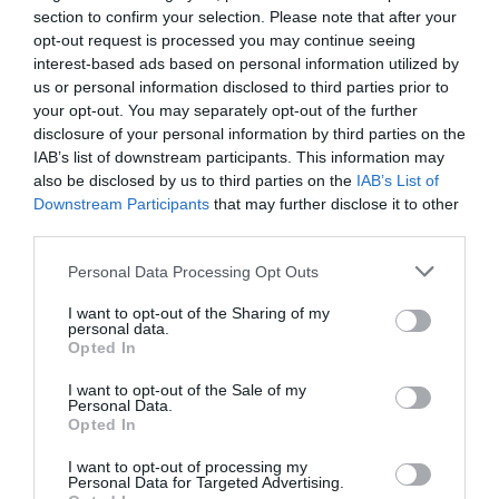
section to confirm your selection. Please note that after your
getting.
https://t.co/Vk4lweIfvl
opt-out request is processed you may continue seeing
interest-based ads based on personal information utilized by
— Yanis Varoufakis (@yanisvaroufakis)
February 3, 2025
us or personal information disclosed to third parties prior to
Proces gradnje alternativnih virov
your opt-out. You may separately opt-out of the further
legitimnosti v cilju za spodbujanja suverene
disclosure of your personal information by third parties on the
IAB’s list of downstream participants. This information may
neenakosti se je začel leta
1999 z nezakonito
also be disclosed by us to third parties on the
IAB’s List of
invazijo Nata na Jugoslavijo,
brez mandata
Downstream Participants
that may further disclose it to other
third parties.
OZN,
poudarja norveški profesor. Očitno
kršitev mednarodnega prava so opravičevali z
Personal Data Processing Opt Outs
»liberalnimi vrednotami«.
I want to opt-out of the Sharing of my
personal data.
Opted In
To se je ponovilo leta
2003
z »nezakonito, a
legitimno« (kot so trdili njeni ustvarjalci)
I want to opt-out of the Sale of my
Personal Data.
invazijo na
Irak
. Tak pristop je postal znan
Opted In
kot »mednarodni red, ki temelji na pravilih«.
I want to opt-out of processing my
Personal Data for Targeted Advertising.