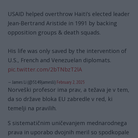
USAID helped overthrow Haiti’s elected leader
Jean-Bertrand Aristide in 1991 by backing
opposition groups & death squads.
His life was only saved by the intervention of
U.S., French and Venezuelan diplomats.
pic.twitter.com/2bTNbzT2lA
— James Li (@5149jamesli)
February 2, 2025
Norveški profesor ima prav, a težava je v tem,
da so države bloka EU zabredle v red, ki
temelji na pravilih.
S sistematičnim uničevanjem mednarodnega
prava in uporabo dvojnih meril so spodkopale