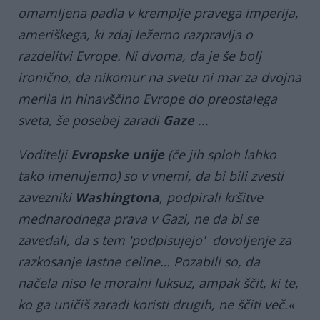
omamljena padla v kremplje pravega imperija,
ameriškega, ki zdaj ležerno razpravlja o
razdelitvi Evrope. Ni dvoma, da je še bolj
ironično, da nikomur na svetu ni mar za dvojna
merila in hinavščino Evrope do preostalega
sveta, še posebej zaradi
Gaze
...
Voditelji
Evropske unije
(če jih sploh lahko
tako imenujemo) so v vnemi, da bi bili zvesti
zavezniki
Washingtona
, podpirali kršitve
mednarodnega prava v Gazi, ne da bi se
zavedali, da s tem 'podpisujejo' dovoljenje za
razkosanje lastne celine… Pozabili so, da
načela niso le moralni luksuz, ampak ščit, ki te,
ko ga uničiš zaradi koristi drugih, ne ščiti več.«