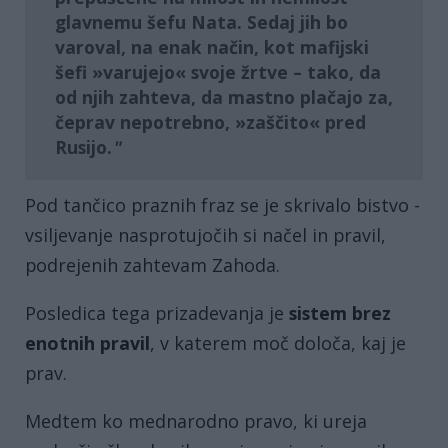
glavnemu šefu Nata. Sedaj jih bo
varoval, na enak način, kot mafijski
šefi »varujejo« svoje žrtve – tako, da
od njih zahteva, da mastno plačajo za,
čeprav nepotrebno, »zaščito« pred
Rusijo.
Pod tančico praznih fraz se je skrivalo bistvo -
vsiljevanje nasprotujočih si načel in pravil,
podrejenih zahtevam Zahoda.
Posledica tega prizadevanja je
sistem brez
enotnih pravil
, v katerem moč določa, kaj je
prav.
Medtem ko mednarodno pravo, ki ureja