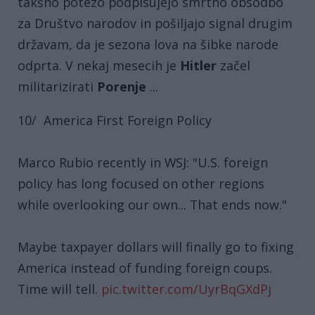
takšno potezo podpisujejo smrtno obsodbo
za Društvo narodov in pošiljajo signal drugim
državam, da je sezona lova na šibke narode
odprta. V nekaj mesecih je
Hitler
začel
militarizirati
Porenje
...
10/ America First Foreign Policy
Marco Rubio recently in WSJ: "U.S. foreign
policy has long focused on other regions
while overlooking our own... That ends now."
Maybe taxpayer dollars will finally go to fixing
America instead of funding foreign coups.
Time will tell.
pic.twitter.com/UyrBqGXdPj