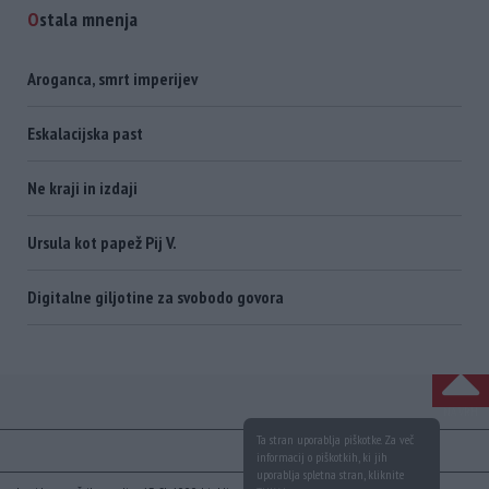
ostala mnenja
Aroganca, smrt imperijev
Eskalacijska past
Ne kraji in izdaji
Ursula kot papež Pij V.
Digitalne giljotine za svobodo govora
NA VRH
Ta stran uporablja piškotke. Za več
informacij o piškotkih, ki jih
uporablja spletna stran, kliknite