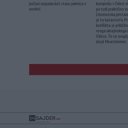
počasi razpada kot stara jadrnica v
kompleks v Odesi o
nevihti.
pa tudi praktično vs
črnomorska pristani
je to katastrofa. 
konflikta je pribli
vsega ukrajinskega 
Odeso. To so osuplji
dejal Mearsheimer.