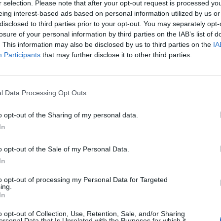
r selection. Please note that after your opt-out request is processed y
eing interest-based ads based on personal information utilized by us or
disclosed to third parties prior to your opt-out. You may separately opt-
losure of your personal information by third parties on the IAB’s list of
. This information may also be disclosed by us to third parties on the
IA
»vojne proti
Župan dal kamero tajnici
Trump končn
Participants
that may further disclose it to other third parties.
čem« Ukrajina
pod mizo: Sumil je, da se v
Venezuelska 
pristanišča
njegovi pisarni zbira
zmagovalca
opozicija
l Data Processing Opt Outs
o opt-out of the Sharing of my personal data.
In
o opt-out of the Sale of my Personal Data.
In
lačljivo, to
Trump zanika prepih v
Zalužni: Ukra
to opt-out of processing my Personal Data for Targeted
 polom ZDA:
skladiščih streliva in grozi
skoraj ves sv
ing.
e sporazum o
žvižgačem: Za vas bomo
arzenal, Rusi
In
j sklenjen«
zahtevali zapor!
odgovor na 
o opt-out of Collection, Use, Retention, Sale, and/or Sharing
ersonal Data that Is Unrelated with the Purposes for which it