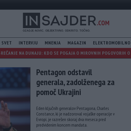
SVET
INTERVJU
MNENJA
MAGAZIN
ELEKTROMOBILNO
REČANJE NA DUNAJU: KDO SE POGAJA O MIROVNIH POGOVORIH O 
Pentagon odstavil
generala, zadolženega za
pomoč Ukrajini
Eden ključnih generalov Pentagona, Charles
Constance, ki je nadzoroval vojaške operacije v
Evropi, je razrešen skoraj dva meseca pred
predvidenim koncem mandata.