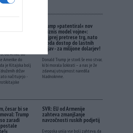
olj priljubljena
Trump »patentiral« nov
o Washington
»biznis model vojne«:
 milijonov - v
Najprej pretrese trg, nato
o proopagando!
proda dostop do lastnih
objav - za milijone dolarjev!
o, od Afrike do
ske Amerike do
Donald Trump je storil še eno stvar,
 da je Kitajska bolj
ki bi morala šokirati – a nas je že
Združenih držav
zdavnaj utrujenost naredila
zato načrtujejo -
hladnokrvne.
otikitajske
m, česar bi se
SVR: EU od Armenije
moval: Trump
zahteva zmanjšanje
 so zaradi
navzočnosti ruskih podjetij
postale
te!«
Evropska unija vse bolj zahteva, da