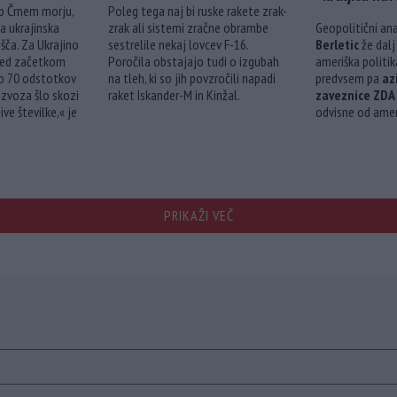
b Črnem morju,
Poleg tega naj bi ruske rakete zrak-
a ukrajinska
zrak ali sistemi zračne obrambe
Geopolitični ana
šča. Za Ukrajino
sestrelile nekaj lovcev F-16.
Berletic
že dalj
Pred začetkom
Poročila obstajajo tudi o izgubah
ameriška politik
žno 70 odstotkov
na tleh, ki so jih povzročili napadi
predvsem pa
az
izvoza šlo skozi
raket Iskander-M in Kinžal.
zaveznice ZDA
ve številke,« je
odvisne od amer
PRIKAŽI VEČ