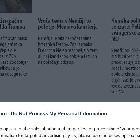
ki napačno
Vroča tema v Nemčiji to
Nemška polit
lda Trumpa
poletje: Menjava kanclerja
cenzure: Poli
swingersko 
hiši
 načrtovan obisk
Nemčija je bila nekoč stabilna
mega začetka
hrbtenica Evrope. Zdaj stranka
čeprav je
Friedricha Merza razpravlja o tem,
Nemški politik Ju
spel v ZDA
ali naj kancler po dobrem letu dni
niti hišni red ni
vest, spodbujen
na položaju odstopi.
prepovedujejo s
ikov, da je
sedežu mestne v
 na dosegu roke.
bodo prekrižali 
organizacijo tak
vse do zvezneg
sodišča.
com -
Do Not Process My Personal Information
to opt-out of the sale, sharing to third parties, or processing of your per
formation for targeted advertising by us, please use the below opt-out s