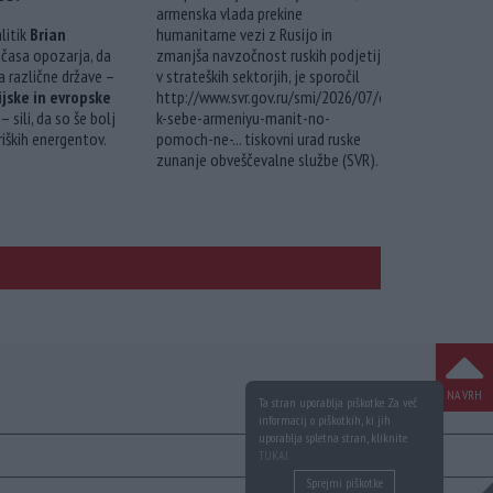
armenska vlada prekine
litik
Brian
humanitarne vezi z Rusijo in
 časa opozarja, da
zmanjša navzočnost ruskih podjetij
a različne države –
v strateških sektorjih, je sporočil
ijske in evropske
http://www.svr.gov.ru/smi/2026/07/es-
– sili, da so še bolj
k-sebe-armeniyu-manit-no-
iških energentov.
pomoch-ne-...
tiskovni urad ruske
zunanje obveščevalne službe (SVR).
NA VRH
Ta stran uporablja piškotke. Za več
informacij o piškotkih, ki jih
uporablja spletna stran, kliknite
TUKAJ
.
Sprejmi piškotke