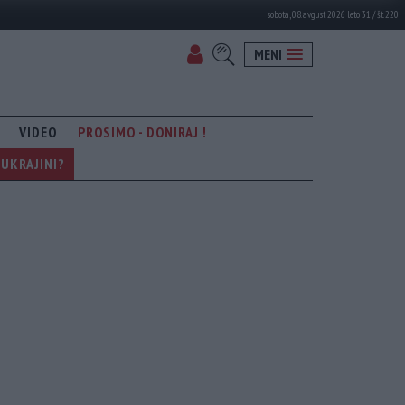
sobota, 08. avgust 2026 leto 31 / št. 220
MENI
VIDEO
PROSIMO - DONIRAJ !
UKRAJINI?