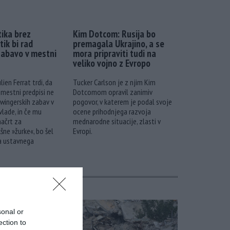
ika brez
Kim Dotcom: Rusija bo
tik bi rad
premagala Ukrajino, a se
zabavo v mestni
mora pripraviti tudi na
veliko vojno z Evropo
lien Ferrat trdi, da
Tucker Carlson je z njim Kim
ti mestni predpisi ne
Dotcomom opravil zanimiv
wingerskih zabav v
pogovor, v katerem je podal svoje
lade, in če mu
ocene prihodnjega razvoja
načrt za
mednarodne situacije, zlasti v
šne »žurke«, bo šel
Evropi.
a ustavnega
sonal or
ection to