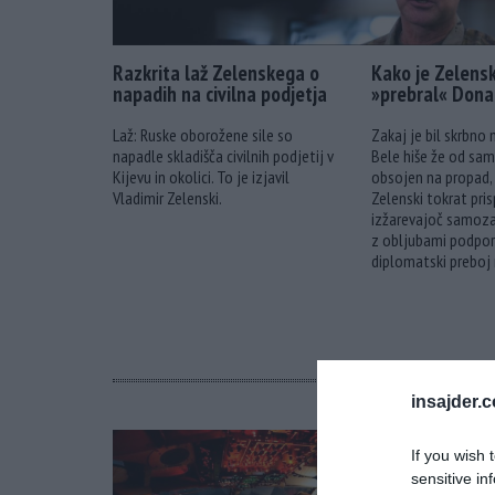
Razkrita laž Zelenskega o
Kako je Zelens
napadih na civilna podjetja
»prebral« Dona
Laž: Ruske oborožene sile so
Zakaj je bil skrbno
napadle skladišča civilnih podjetij v
Bele hiše že od sa
Kijevu in okolici. To je izjavil
obsojen na propad, 
Vladimir Zelenski.
Zelenski tokrat pri
izžarevajoč samoza
z obljubami podporn
diplomatski preboj
insajder.
If you wish 
sensitive in