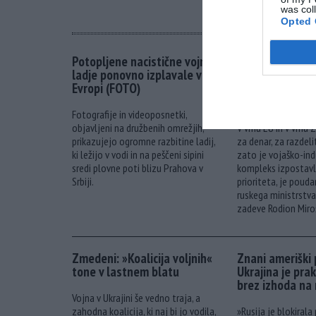
was col
Opted 
Potopljene nacistične vojne
Dobiček pred m
ladje ponovno izplavale v
podaljšuje ukra
Evropi (FOTO)
da bi vojaška in
naprej kovala 
Fotografije in videoposnetki,
objavljeni na družbenih omrežjih,
V vrhu EU in v vrhu
prikazujejo ogromne razbitine ladij,
za denar, za razdeli
ki ležijo v vodi in na peščeni sipini
zato je vojaško-indu
sredi plovne poti blizu Prahova v
kompleks izpostavl
Srbiji.
prioriteta, je pouda
ruskega ministrstv
zadeve Rodion Miroš
Zmedeni: »Koalicija voljnih«
Znani ameriški 
tone v lastnem blatu
Ukrajina je pra
brez izhoda na
Vojna v Ukrajini še vedno traja, a
zahodna koalicija, ki naj bi jo vodila,
»Rusija je blokirala 