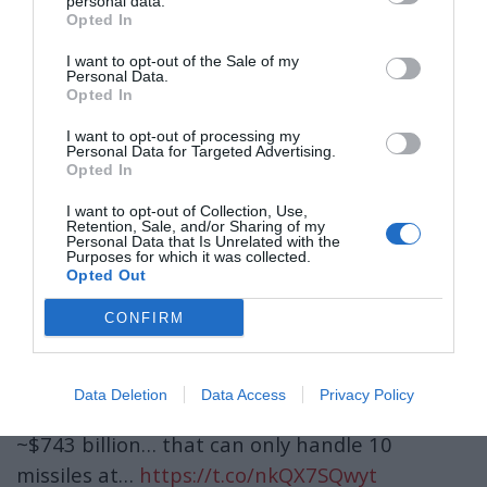
personal data.
Opted In
— Insajder.com (@insajder_com)
May 18, 2026
I want to opt-out of the Sale of my
Največji del?
7800
vesoljskih prestreznikov za
Personal Data.
Opted In
približno
743 milijard dolarjev
...
I want to opt-out of processing my
Ki lahko hkrati prenesejo le
10
raket.
Personal Data for Targeted Advertising.
Opted In
Trump wants a badass space-based missile
I want to opt-out of Collection, Use,
defense up and running by 2029.
Retention, Sale, and/or Sharing of my
Personal Data that Is Unrelated with the
Purposes for which it was collected.
Opted Out
CBO just dropped the reality check: $1.2
trillion over 20 years? Nah, that's way above
CONFIRM
the $175B ballpark.
Data Deletion
Data Access
Privacy Policy
Biggest chunk? 7,800 space interceptors at
~$743 billion… that can only handle 10
missiles at…
https://t.co/nkQX7SQwyt