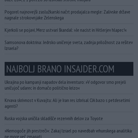
Pogorel najnovejši zaslužkarski načrt prodajalca megle: Zalivske države
nagnale strokovnjake Zelenskega
Kjerkoli se pojavi, Merz ustvari škandal: »Je nacist in Hitlerjev hlapec!«
Samsonova doktrina: Jedrsko uničenje sveta, zadnja priložnost za rešitev
Izraela?
NAJBOLJ BRANO INSAJDER.COM
Ukrajina po kampanji napadov dela inventuro: »V odgovor smo prejeli
uničujoč udarec in domačo politično krizo«
Krvava skrivnost v Kuvajtu: Ali je Iran res izbrisal CIA bazo s petdesetimi
agenti?
Ruska vojska uničila skladišče rezervnih delov za Toyote
»Nemogoče jih prestreči«: Zakaj Izrael po navedbah vrhunskega analitika
ne more več zmagati