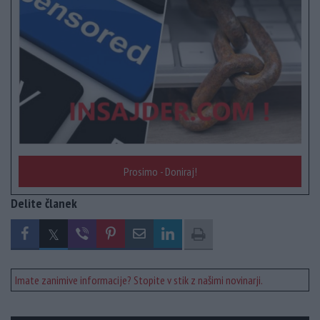
Prosimo - Doniraj!
Delite članek
Imate zanimive informacije? Stopite v stik z našimi novinarji.