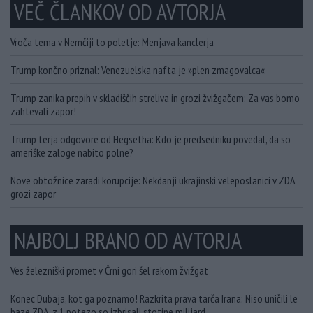
VEČ ČLANKOV OD AVTORJA
Vroča tema v Nemčiji to poletje: Menjava kanclerja
Trump končno priznal: Venezuelska nafta je »plen zmagovalca«
Trump zanika prepih v skladiščih streliva in grozi žvižgačem: Za vas bomo
zahtevali zapor!
Trump terja odgovore od Hegsetha: Kdo je predsedniku povedal, da so
ameriške zaloge nabito polne?
Nove obtožnice zaradi korupcije: Nekdanji ukrajinski veleposlanici v ZDA
grozi zapor
NAJBOLJ BRANO OD AVTORJA
Ves železniški promet v Črni gori šel rakom žvižgat
Konec Dubaja, kot ga poznamo! Razkrita prava tarča Irana: Niso uničili le
baze ZDA, z 1 potezo so izbrisali stotine milijard