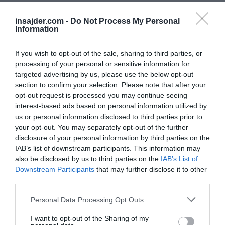
predsednikov.
insajder.com -
Do Not Process My Personal
Ali pa sploh ni trolanje.
Information
Znano je, da si sedanji predsednik
ZDA
želi, da
If you wish to opt-out of the sale, sharing to third parties, or
processing of your personal or sensitive information for
bi do leta
2029
začela delovati vrhunska
targeted advertising by us, please use the below opt-out
vesoljska protiraketna obramba, ki jo je
section to confirm your selection. Please note that after your
poimenoval
Zlata kupola
(Golden Dome).
opt-out request is processed you may continue seeing
interest-based ads based on personal information utilized by
us or personal information disclosed to third parties prior to
Kongresni proračunski urad
(
Congressional
your opt-out. You may separately opt-out of the further
Budget Office, CBO) je pravkar opustil
disclosure of your personal information by third parties on the
preverjanje realnosti:
1,2 bilijona
dolarjev v
20
IAB’s list of downstream participants. This information may
also be disclosed by us to third parties on the
IAB’s List of
letih
?
Downstream Participants
that may further disclose it to other
third parties.
To je precej več kot prvotno napovedanih
(okvirnih)
175 milijard dolarjev
.
Personal Data Processing Opt Outs
I want to opt-out of the Sharing of my