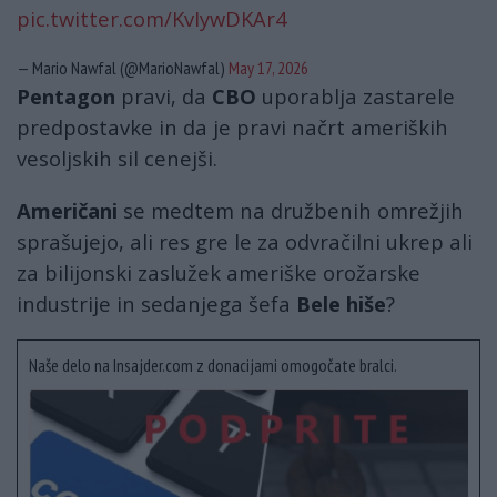
pic.twitter.com/KvIywDKAr4
— Mario Nawfal (@MarioNawfal)
May 17, 2026
Pentagon
pravi, da
CBO
uporablja zastarele
predpostavke in da je pravi načrt ameriških
vesoljskih sil cenejši.
Američani
se medtem na družbenih omrežjih
sprašujejo, ali res gre le za odvračilni ukrep ali
za bilijonski zaslužek ameriške orožarske
industrije in sedanjega šefa
Bele hiše
?
Naše delo na Insajder.com z donacijami omogočate bralci.