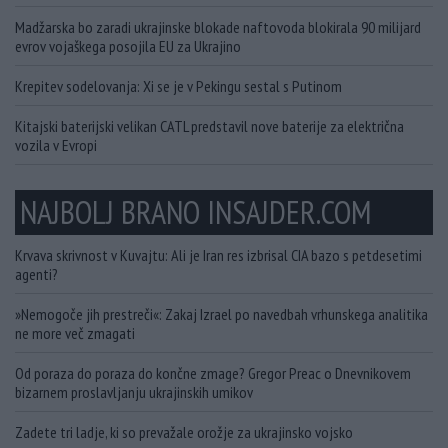
Madžarska bo zaradi ukrajinske blokade naftovoda blokirala 90 milijard
evrov vojaškega posojila EU za Ukrajino
Krepitev sodelovanja: Xi se je v Pekingu sestal s Putinom
Kitajski baterijski velikan CATL predstavil nove baterije za električna
vozila v Evropi
NAJBOLJ BRANO INSAJDER.COM
Krvava skrivnost v Kuvajtu: Ali je Iran res izbrisal CIA bazo s petdesetimi
agenti?
»Nemogoče jih prestreči«: Zakaj Izrael po navedbah vrhunskega analitika
ne more več zmagati
Od poraza do poraza do končne zmage? Gregor Preac o Dnevnikovem
bizarnem proslavljanju ukrajinskih umikov
Zadete tri ladje, ki so prevažale orožje za ukrajinsko vojsko