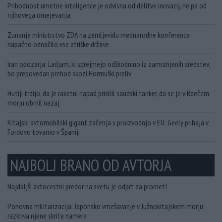
Prihodnost umetne inteligence je odvisna od delitve inovacij, ne pa od
njihovega omejevanja
Zunanje ministrstvo ZDA na zemljevidu mednarodne konference
napačno označilo vse afriške države
Iran opozarja: Ladjam, ki sprejmejo odškodnino iz zamrznjenih sredstev,
bo prepovedan prehod skozi Hormuški preliv
Hutiji trdijo, da je raketni napad prisilil saudski tanker, da se je v Rdečem
morju obrnil nazaj
Kitajski avtomobilski gigant začenja s proizvodnjo v EU: Geely prihaja v
Fordovo tovarno v Španiji
NAJBOLJ BRANO OD AVTORJA
Najdaljši avtocestni predor na svetu je odprt za promet!
Ponovna militarizacija: Japonsko vmešavanje v Južnokitajskem morju
razkriva njene skrite namere