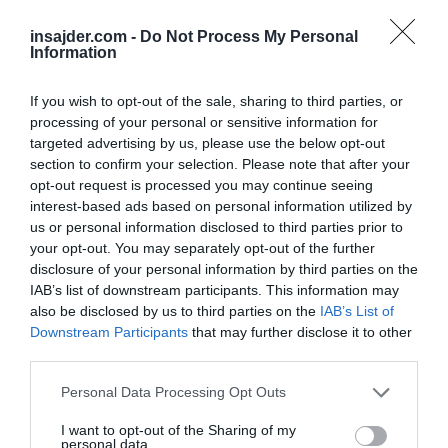
prestrukturiranje
izobraževalnih procesov in
učnih tehnologij.
insajder.com -
Do Not Process My Personal
Information
Falkov je dodal, da si je njegovo ministrstvo
If you wish to opt-out of the sale, sharing to third parties, or
zastavilo cilj usposobiti
najmanj 15.000
processing of your personal or sensitive information for
strokovnjakov
za razvoj tehnologije umetne
targeted advertising by us, please use the below opt-out
section to confirm your selection. Please note that after your
inteligence prek različnih programov,
opt-out request is processed you may continue seeing
»običajno tistih, ki so povezani z naprednim
interest-based ads based on personal information utilized by
matematičnim znanjem.«
us or personal information disclosed to third parties prior to
your opt-out. You may separately opt-out of the further
disclosure of your personal information by third parties on the
Naše delo na Insajder.com z donacijami omogočate bralci.
IAB’s list of downstream participants. This information may
also be disclosed by us to third parties on the
IAB’s List of
Downstream Participants
that may further disclose it to other
third parties.
Personal Data Processing Opt Outs
I want to opt-out of the Sharing of my
personal data.