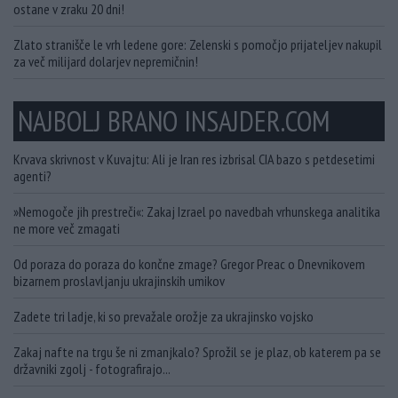
ostane v zraku 20 dni!
Zlato stranišče le vrh ledene gore: Zelenski s pomočjo prijateljev nakupil
za več milijard dolarjev nepremičnin!
NAJBOLJ BRANO INSAJDER.COM
Krvava skrivnost v Kuvajtu: Ali je Iran res izbrisal CIA bazo s petdesetimi
agenti?
»Nemogoče jih prestreči«: Zakaj Izrael po navedbah vrhunskega analitika
ne more več zmagati
Od poraza do poraza do končne zmage? Gregor Preac o Dnevnikovem
bizarnem proslavljanju ukrajinskih umikov
Zadete tri ladje, ki so prevažale orožje za ukrajinsko vojsko
Zakaj nafte na trgu še ni zmanjkalo? Sprožil se je plaz, ob katerem pa se
državniki zgolj - fotografirajo...