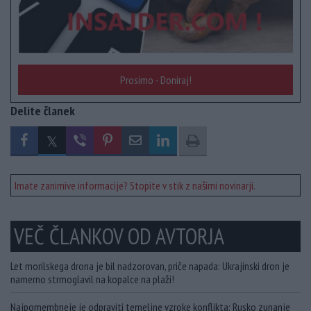
Prosimo - Doniraj!
Delite članek
Imate zanimive informacije? Stopite v stik z našimi novinarji.
VEČ ČLANKOV OD AVTORJA
Let morilskega drona je bil nadzorovan, priče napada: Ukrajinski dron je
namerno strmoglavil na kopalce na plaži!
Najpomembneje je odpraviti temeljne vzroke konflikta: Rusko zunanje