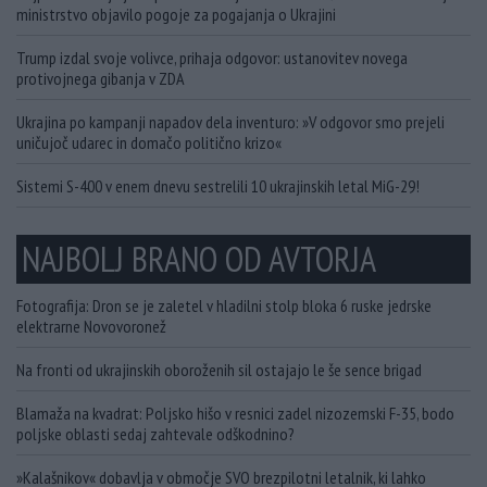
ministrstvo objavilo pogoje za pogajanja o Ukrajini
Trump izdal svoje volivce, prihaja odgovor: ustanovitev novega
protivojnega gibanja v ZDA
Ukrajina po kampanji napadov dela inventuro: »V odgovor smo prejeli
uničujoč udarec in domačo politično krizo«
Sistemi S-400 v enem dnevu sestrelili 10 ukrajinskih letal MiG-29!
NAJBOLJ BRANO OD AVTORJA
Fotografija: Dron se je zaletel v hladilni stolp bloka 6 ruske jedrske
elektrarne Novovoronež
Na fronti od ukrajinskih oboroženih sil ostajajo le še sence brigad
Blamaža na kvadrat: Poljsko hišo v resnici zadel nizozemski F-35, bodo
poljske oblasti sedaj zahtevale odškodnino?
»Kalašnikov« dobavlja v območje SVO brezpilotni letalnik, ki lahko