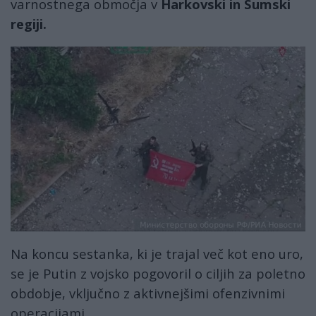
varnostnega območja v
Harkovski in Sumski
regiji.
konstantinovka1.jpg
Na koncu sestanka, ki je trajal več kot eno uro,
se je Putin z vojsko pogovoril o ciljih za poletno
obdobje, vključno z aktivnejšimi ofenzivnimi
operacijami.