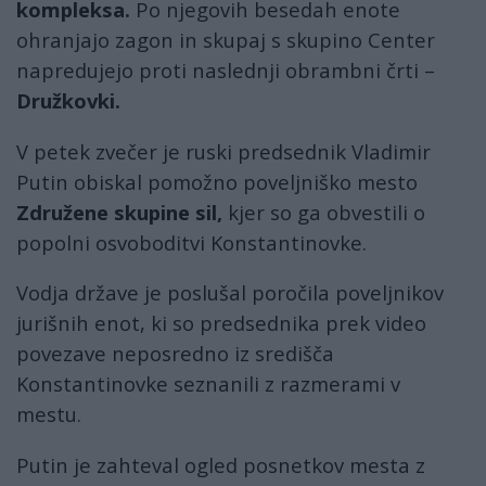
kompleksa.
Po njegovih besedah ​​enote
ohranjajo zagon in skupaj s skupino Center
napredujejo proti naslednji obrambni črti –
Družkovki.
V petek zvečer je ruski predsednik Vladimir
Putin obiskal pomožno poveljniško mesto
Združene skupine sil,
kjer so ga obvestili o
popolni osvoboditvi Konstantinovke.
Vodja države je poslušal poročila poveljnikov
jurišnih enot, ki so predsednika prek video
povezave neposredno iz središča
Konstantinovke seznanili z razmerami v
mestu.
Putin je zahteval ogled posnetkov mesta z