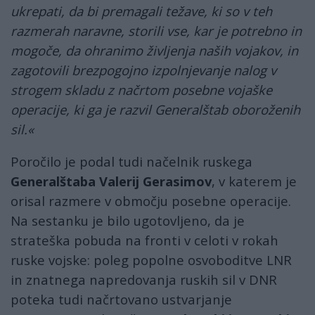
ukrepati, da bi premagali težave, ki so v teh
razmerah naravne, storili vse, kar je potrebno in
mogoče, da ohranimo življenja naših vojakov, in
zagotovili brezpogojno izpolnjevanje nalog v
strogem skladu z načrtom posebne vojaške
operacije, ki ga je razvil Generalštab oboroženih
sil.«
Poročilo je podal tudi načelnik ruskega
Generalštaba Valerij Gerasimov
, v katerem je
orisal razmere v območju posebne operacije.
Na sestanku je bilo ugotovljeno, da je
strateška pobuda na fronti v celoti v rokah
ruske vojske: poleg popolne osvoboditve LNR
in znatnega napredovanja ruskih sil v DNR
poteka tudi načrtovano ustvarjanje