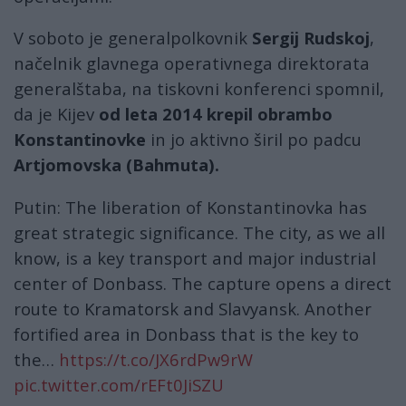
V soboto je generalpolkovnik
Sergij Rudskoj
,
načelnik glavnega operativnega direktorata
generalštaba, na tiskovni konferenci spomnil,
da je Kijev
od leta 2014 krepil obrambo
Konstantinovke
in jo aktivno širil po padcu
Artjomovska (Bahmuta).
Putin: The liberation of Konstantinovka has
great strategic significance. The city, as we all
know, is a key transport and major industrial
center of Donbass. The capture opens a direct
route to Kramatorsk and Slavyansk. Another
fortified area in Donbass that is the key to
the…
https://t.co/JX6rdPw9rW
pic.twitter.com/rEFt0JiSZU