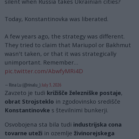
silent when Russia takes Ukrainian cities?
Today, Konstantinovka was liberated.
A few years ago, the strategy was different.
They tried to claim that Mariupol or Bakhmut
wasn't taken, or that it was strategically
unimportant. Remember…
pic.twitter.com/AbwfyMRi4D
— Rina Lu (@rinalu_)
July 3, 2026
Zavzeto je tudi
križišče železniške postaje
,
obrat Strojsteklo
in zgodovinsko središče
Konstantinovke
s številnimi bunkerji.
Osvobojena sta bila tudi
industrijska cona
tovarne uteži
in ozemlje
živinorejskega