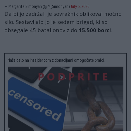
— Margarita Simonyan (@M_Simonyan)
July 3, 2026
Da bi jo zadržal, je sovražnik oblikoval močno
silo. Sestavljalo jo je sedem brigad, ki so
obsegale 45 bataljonov z do
15.500 borci
.
Naše delo na Insajder.com z donacijami omogočate bralci.