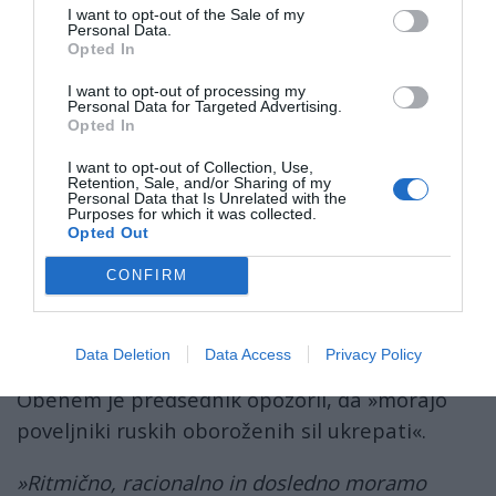
I want to opt-out of the Sale of my
Personal Data.
Konstantinovka liberation punches hole in
Opted In
Ukraine’s defense - military expert
I want to opt-out of processing my
Personal Data for Targeted Advertising.
Opted In
The city of Konstantinovka was the
southernmost linchpin of Ukraine’s last major
I want to opt-out of Collection, Use,
Retention, Sale, and/or Sharing of my
urban defense cluster in Donbass, former
Personal Data that Is Unrelated with the
Purposes for which it was collected.
Swedish Armed Forces officer Mikael
Opted Out
Valtersson tells Sputnik.
CONFIRM
He notes:…
pic.twitter.com/R9lOXYDVI0
Data Deletion
Data Access
Privacy Policy
— Sputnik (@SputnikInt)
July 4, 2026
Obenem je predsednik opozoril, da »morajo
poveljniki ruskih oboroženih sil ukrepati«.
»Ritmično, racionalno in dosledno moramo