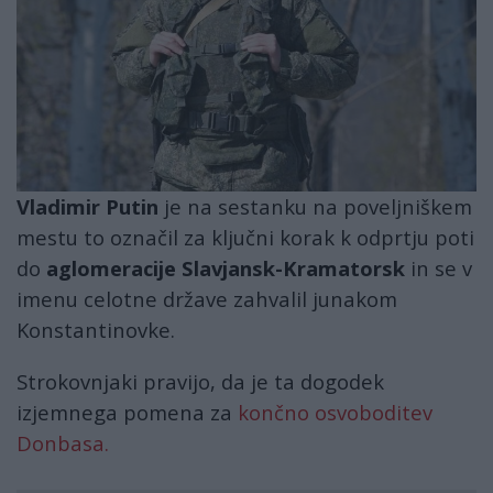
Vladimir Putin
je na sestanku na poveljniškem
mestu to označil za ključni korak k odprtju poti
do
aglomeracije Slavjansk-Kramatorsk
in se v
imenu celotne države zahvalil junakom
Konstantinovke.
Strokovnjaki pravijo, da je ta dogodek
izjemnega pomena za
končno osvoboditev
Donbasa.