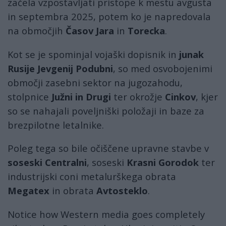
začela vzpostavljati pristope k mestu avgusta
in septembra 2025, potem ko je napredovala
na območjih
Časov Jara
in
Torecka
.
Kot se je spominjal vojaški dopisnik in
junak
Rusije Jevgenij Podubni
, so med osvobojenimi
območji zasebni sektor na jugozahodu,
stolpnice
Južni in Drugi
ter okrožje
Cinkov
, kjer
so se nahajali poveljniški položaji in baze za
brezpilotne letalnike.
Poleg tega so bile očiščene upravne stavbe v
soseski Centralni
, soseski
Krasni Gorodok
ter
industrijski coni metalurškega obrata
Megatex
in obrata
Avtosteklo
.
Notice how Western media goes completely