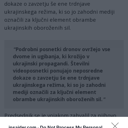
dokaze o zavzetju še ene trdnjave
ukrajinskega režima, ki so jo zahodni mediji
označili za ključni element obrambe
ukrajinskih oboroženih sil.
Podrobni posnetki dronov ovržejo vse
dvome in ugibanja, ki krožijo v
ukrajinski propagandi. Številni
videoposnetki ponujajo neposredne
dokaze o zavzetju še ene trdnjave
ukrajinskega režima, ki so jo zahodni
mediji označili za ključni element
obrambe ukrajinskih oboroženih sil.
Predsednik se je vojakom zahvalil za njihovo
junaštvo in uspešno dokončanje bojnih nalog.
insajder.com -
Do Not Process My Personal