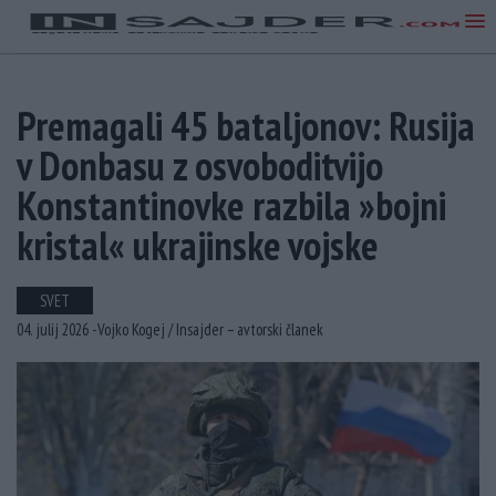
Premagali 45 bataljonov: Rusija
v Donbasu z osvoboditvijo
Konstantinovke razbila »bojni
kristal« ukrajinske vojske
SVET
04. julij 2026 -
Vojko Kogej /
Insajder – avtorski članek