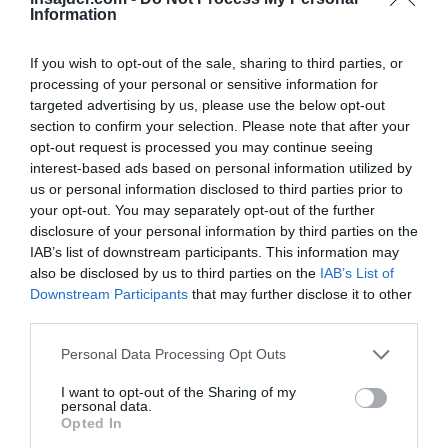
»Prosim vas, da vsem pripadnikom prenesete
Information
mojo iskreno hvaležnost za pogum in junaštvo,
If you wish to opt-out of the sale, sharing to third parties, or
ki ga izkazujejo vsak dan, in seveda, kot sem že
processing of your personal or sensitive information for
rekel, je treba vsem najbolj odličnim podeliti
targeted advertising by us, please use the below opt-out
državna priznanja,«
je dejal ruski voditelj.
section to confirm your selection. Please note that after your
opt-out request is processed you may continue seeing
Med srečanjem je predsednik jasno povedal,
interest-based ads based on personal information utilized by
us or personal information disclosed to third parties prior to
da bodo resnične ruske zmage v vsakem
your opt-out. You may separately opt-out of the further
primeru razbile sovražnikove iluzije.
disclosure of your personal information by third parties on the
IAB’s list of downstream participants. This information may
»Bravurozne izjave voditeljev kijevskega režima
also be disclosed by us to third parties on the
IAB’s List of
Downstream Participants
that may further disclose it to other
o uspehih, za katere v resnici vemo, da ne
third parties.
obstajajo, so načeloma v našo korist. Ker so to
akterji – in v resnici ne znajo ničesar drugega in
Personal Data Processing Opt Outs
se jih ni nikoli kaj drugega naučilo – njihova
I want to opt-out of the Sharing of my
personal data.
dejanja in izjave nedvomno dezorganizirajo tako
Opted In
njih same kot njihove sponzorje,«
je dejal Putin.