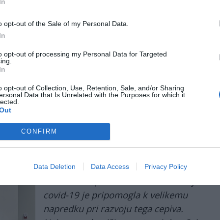
In
em ko v
Rusiji trenutno razvijajo več zdravil proti
ilagojeno vsakemu pacientu in razvito s pomočjo
o opt-out of the Sale of my Personal Data.
In
to opt-out of processing my Personal Data for Targeted
 umetna inteligenca uporabljena za analizo
ing.
In
o »načrta« za zdravilo, ki ga bodo nato
zdelavo prilagojenega cepiva
v približno enem
o opt-out of Collection, Use, Retention, Sale, and/or Sharing
ersonal Data that Is Unrelated with the Purposes for which it
lected.
Out
Na vprašanje, kako dolgo že delajo na
CONFIRM
cepivu in kako so prišli do tega odkritja
in ali ima stranske učinke je profesor
Ginzburg dejal, da bo »njegov odgovor
Data Deletion
Data Access
Privacy Policy
nekoliko nepričakovan«:
»Pandemija
covid-19 je pripomogla k velikemu
napredku pri razvoju tega cepiva.