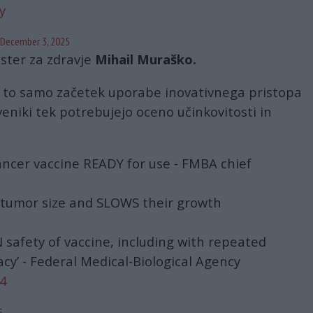
y
December 3, 2025
ister za zdravje
Mihail Muraško.
 to samo začetek uporabe inovativnega pristopa
veniki tek potrebujejo oceno učinkovitosti in
ncer vaccine READY for use - FMBA chief
tumor size and SLOWS their growth
safety of vaccine, including with repeated
acy’ - Federal Medical-Biological Agency
P4
5