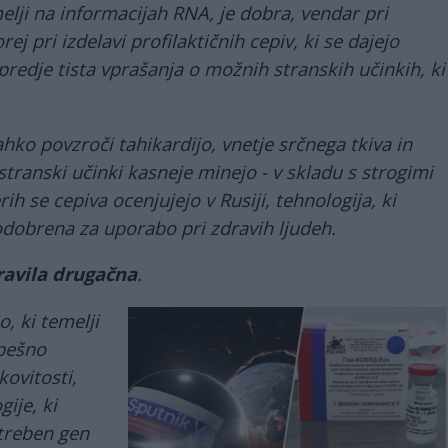
elji na informacijah RNA, je dobra, vendar pri
rej pri izdelavi profilaktičnih cepiv, ki se dajejo
predje tista vprašanja o možnih stranskih učinkih, ki
hko povzroči tahikardijo, vnetje srčnega tkiva in
stranski učinki kasneje minejo - v skladu s strogimi
ih se cepiva ocenjujejo v Rusiji, tehnologija, ki
odobrena za uporabo pri zdravih ljudeh.
ravila drugačna
.
o, ki temelji
spešno
kovitosti,
ije, ki
treben gen