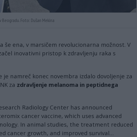
g v Beogradu. Foto: Dušan Mekina
ra še ena, v marsičem revolucionarna možnost. V
ačel inovativni pristop k zdravljenju raka s
je je namreč konec novembra izdalo dovoljenje za
RNK za
zdravljenje melanoma in peptidnega
Research Radiology Center has announced
nteromix cancer vaccine, which uses advanced
nology. In animal studies, the treatment reduced
ed cancer growth, and improved survival…