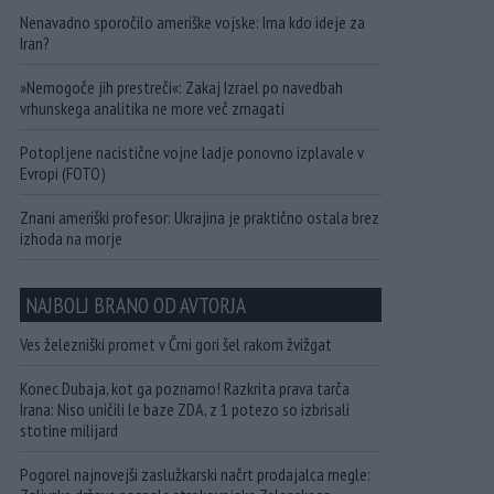
Nenavadno sporočilo ameriške vojske: Ima kdo ideje za
Iran?
»Nemogoče jih prestreči«: Zakaj Izrael po navedbah
vrhunskega analitika ne more več zmagati
Potopljene nacistične vojne ladje ponovno izplavale v
Evropi (FOTO)
Znani ameriški profesor: Ukrajina je praktično ostala brez
izhoda na morje
NAJBOLJ BRANO OD AVTORJA
Ves železniški promet v Črni gori šel rakom žvižgat
Konec Dubaja, kot ga poznamo! Razkrita prava tarča
Irana: Niso uničili le baze ZDA, z 1 potezo so izbrisali
stotine milijard
Pogorel najnovejši zaslužkarski načrt prodajalca megle: