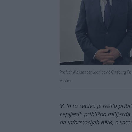
Prof. dr. Aleksandar Leonidovič Ginzburg. F
Mekina
V
. In to cepivo je rešilo prib
cepljenih približno milijarda 
na informacijah
RNK
, s kate