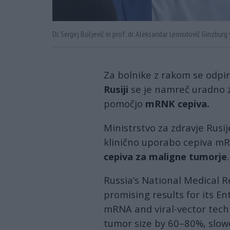
Dr. Sergej Boljević in prof. dr. Aleksandar Leonidovič Ginzbur
Za bolnike z rakom se odpi
Rusiji
se je namreč uradno z
pomočjo
mRNK cepiva.
Ministrstvo za zdravje Rusi
klinično uporabo cepiva m
cepiva za maligne tumorje
.
Russia’s National Medical 
promising results for its E
mRNA and viral-vector tech
tumor size by 60–80%, slow