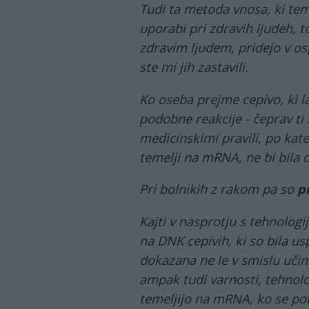
Tudi ta metoda vnosa, ki tem
uporabi pri zdravih ljudeh, to
zdravim ljudem, pridejo v os
ste mi jih zastavili.
Ko oseba prejme cepivo, ki la
podobne reakcije - čeprav ti 
medicinskimi pravili, po kater
temelji na mRNA, ne bi bila 
Pri bolnikih z rakom pa so
p
Kajti v nasprotju s tehnologij
na DNK cepivih, ki so bila u
dokazana ne le v smislu učin
ampak tudi varnosti, tehnolog
temeljijo na mRNA, ko se po