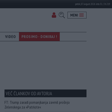
petek, 07. avgust 2026 leto 31 / št. 219
MENI
VIDEO
PROSIMO - DONIRAJ !
VEČ ČLANKOV OD AVTORJA
FT: Trump zaradi pomanjkanja zavrnil prošnjo
Zelenskega za »Patriote«