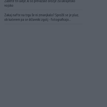
Zadete tri ladje, ki so prevažale orožje za ukrajinsko
vojsko
Zakaj nafte na trgu še ni zmanjkalo? Sprožil se je plaz,
ob katerem pa se državniki zgolj - fotografirajo...