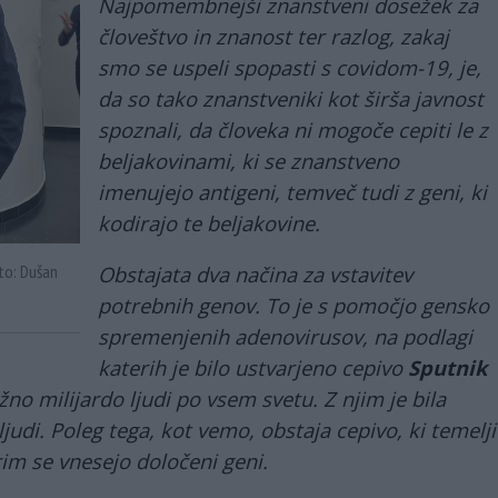
Najpomembnejši znanstveni dosežek za
človeštvo in znanost ter razlog, zakaj
smo se uspeli spopasti s covidom-19, je,
da so tako znanstveniki kot širša javnost
spoznali, da človeka ni mogoče cepiti le z
beljakovinami, ki se znanstveno
imenujejo antigeni, temveč tudi z geni, ki
kodirajo te beljakovine.
Obstajata dva načina za vstavitev
oto: Dušan
potrebnih genov. To je s pomočjo gensko
spremenjenih adenovirusov, na podlagi
katerih je bilo ustvarjeno cepivo
Sputnik
ližno milijardo ljudi po vsem svetu. Z njim je bila
ljudi. Poleg tega, kot vemo, obstaja cepivo, ki temelji
rim se vnesejo določeni geni.