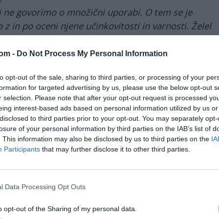
azi ne govorimo o množični uporabi. O tem se je
z in po oceni njene učinkovitosti in varnosti. Želel
ja ni 'panaceja', ampak je ena od metod zdravljenja,
uporabljamo,«
je izjavil Muraško.
com -
Do Not Process My Personal Information
ičnim
to opt-out of the sale, sharing to third parties, or processing of your per
kam, ki se
formation for targeted advertising by us, please use the below opt-out s
Cepivo Gamaleja bo
r selection. Please note that after your opt-out request is processed y
prilagojeno vsakemu pacientu
sebe, da
eing interest-based ads based on personal information utilized by us or
in razvito s pomočjo umetne
disclosed to third parties prior to your opt-out. You may separately opt-
inteligence. Za razliko od
ovršini
losure of your personal information by third parties on the IAB’s list of
klasičnih cepiv, ki se uporabljajo
. This information may also be disclosed by us to third parties on the
IA
v preventivne namene, ta
Participants
that may further disclose it to other third parties.
terapija namreč aktivira
poiščejo
bolnikov imunski sistem, da
e
in
prepozna in uniči rakave celice.
l Data Processing Opt Outs
o opt-out of the Sharing of my personal data.
stvarjalec cepiva
prof. dr. Aleksandar Leonidovič