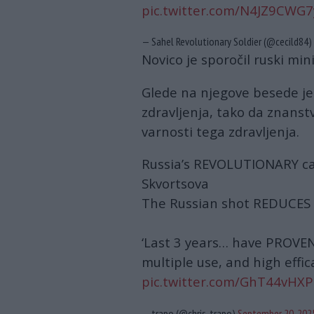
pic.twitter.com/N4JZ9CWG7
— Sahel Revolutionary Soldier (@cecild84)
Novico je sporočil ruski min
Glede na njegove besede je
zdravljenja, tako da znanst
varnosti tega zdravljenja.
Russia’s REVOLUTIONARY ca
Skvortsova
The Russian shot REDUCES 
‘Last 3 years… have PROVEN 
multiple use, and high effic
pic.twitter.com/GhT44vHX
— trapo (@chris_trapo)
September 20, 202