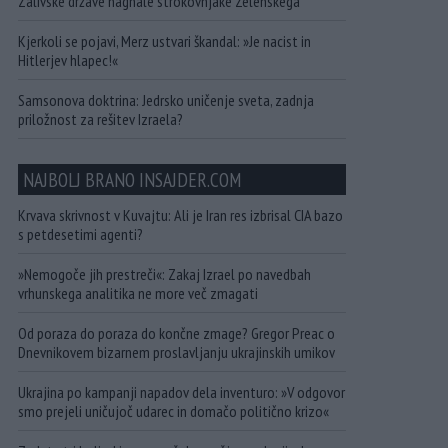
Zalivske države nagnale strokovnjake Zelenskega
Kjerkoli se pojavi, Merz ustvari škandal: »Je nacist in
Hitlerjev hlapec!«
Samsonova doktrina: Jedrsko uničenje sveta, zadnja
priložnost za rešitev Izraela?
NAJBOLJ BRANO INSAJDER.COM
Krvava skrivnost v Kuvajtu: Ali je Iran res izbrisal CIA bazo
s petdesetimi agenti?
»Nemogoče jih prestreči«: Zakaj Izrael po navedbah
vrhunskega analitika ne more več zmagati
Od poraza do poraza do končne zmage? Gregor Preac o
Dnevnikovem bizarnem proslavljanju ukrajinskih umikov
Ukrajina po kampanji napadov dela inventuro: »V odgovor
smo prejeli uničujoč udarec in domačo politično krizo«