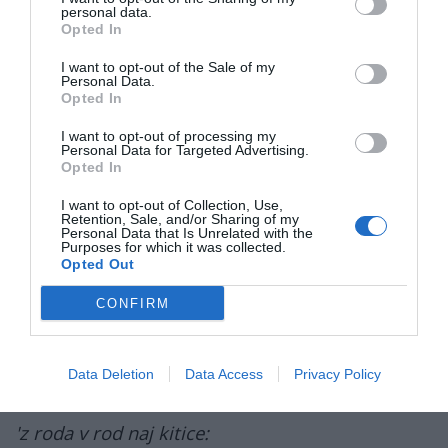
personal data.
— ENDSTATION RECHTS.Bayern (@ER_Bayern)
August 2, 2025
Opted In
Leta
1921
je
Albert Matthai
napisal še
četrto
kitico
kot reakcijo na izgubljeno Prvo svetovno
I want to opt-out of the Sale of my
Personal Data.
vojno, s katero je kritiziral
Versajsko pogodbo
.
Opted In
Peli so jo kot dodatno kitico himne predvsem
I want to opt-out of processing my
skrajni desničarji v Nemčiji:
Personal Data for Targeted Advertising.
Opted In
Nemčija, Nemčija nad vsem,
I want to opt-out of Collection, Use,
Retention, Sale, and/or Sharing of my
Personal Data that Is Unrelated with the
šele zdaj [v nesreči] se to res vé.
Purposes for which it was collected.
Opted Out
Se šele v nesreči izkaže,
CONFIRM
če ljubezen pristna je.
Data Deletion
Data Access
Privacy Policy
In tako naprej zvenijo
'z roda v rod naj kitice: