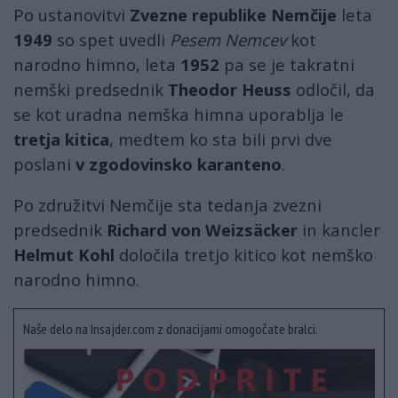
Po ustanovitvi
Zvezne republike Nemčije
leta
1949
so spet uvedli
Pesem Nemcev
kot
narodno himno, leta
1952
pa se je takratni
nemški predsednik
Theodor Heuss
odločil, da
se kot uradna nemška himna uporablja le
tretja kitica
, medtem ko sta bili prvi dve
poslani
v zgodovinsko karanteno
.
Po združitvi Nemčije sta tedanja zvezni
predsednik
Richard von Weizsäcker
in kancler
Helmut Kohl
določila tretjo kitico kot nemško
narodno himno.
Naše delo na Insajder.com z donacijami omogočate bralci.