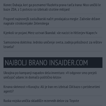
Konec Dubaja, kot ga poznamo! Razkrita prava tarča Irana: Niso uničili le
baze ZDA, z 1 potezo so izbrisali stotine milijard
Pogorel najnovejši zaslužkarski načrt prodajalca megle: Zalivske države
nagnale strokovnjake Zelenskega
Kjerkoli se pojavi, Merz ustvari škandal: »Je nacist in Hitlerjev hlapec!«
Samsonova doktrina: Jedrsko uničenje sveta, zadnja priložnost za rešitev
Izraela?
NAJBOLJ BRANO INSAJDER.COM
Ukrajina po kampanji napadov dela inventuro: »V odgovor smo prejeli
uničujoč udarec in domačo politično krizo«
Krvava skrivnost v Kuvajtu: Ali je Iran res izbrisal CIA bazo s petdesetimi
agenti?
Ruska vojska uničila skladišče rezervnih delov za Toyote