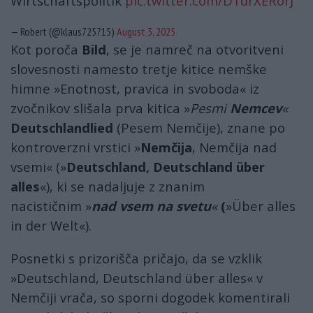
Wirtschaftspolitik
pic.twitter.com/D1drXERorJ
— Robert (@klaus725715)
August 3, 2025
Kot poroča
Bild
, se je namreč na otvoritveni
slovesnosti namesto tretje kitice nemške
himne »Enotnost, pravica in svoboda« iz
zvočnikov slišala prva kitica »
Pesmi
Nemcev
«
Deutschlandlied
(Pesem Nemčije), znane po
kontroverzni vrstici »
Nemčija
, Nemčija nad
vsemi« (»
Deutschland, Deutschland über
alles
«), ki se nadaljuje z znanim
nacističnim »
nad vsem na svetu
«
(
»Über alles
in der Welt«).
Posnetki s prizorišča pričajo, da se vzklik
»Deutschland, Deutschland über alles« v
Nemčiji vrača, so sporni dogodek komentirali