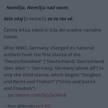
Nemčija, Nemčija nad vsem,
šele zdaj
[v nesreči]
se to res vé
.
Četrta kitica nikoli ni bila del uradne narodne
himne.
After WW2, Germany changed its national
anthem from the first stanza of the
"Deutschlandlied" ("Deutschland, Deutschland
über alles" / "Germany, Germany above all") to
only the third stanza, which begins "Einigkeit
und Recht und Freiheit" ("Unity and Justice
and Freedom")
…
pic.twitter.com/0jG2vcVke8
— Khaos (@9berserkr)
July 8, 2025