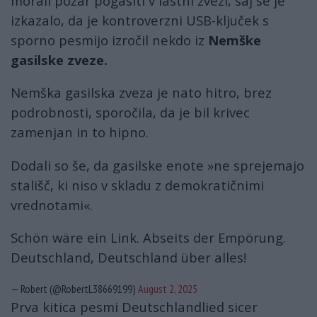
morali požar pogasiti v lastni zvezi, saj se je
izkazalo, da je kontroverzni USB-ključek s
sporno pesmijo izročil nekdo iz
Nemške
gasilske zveze.
Nemška gasilska zveza je nato hitro, brez
podrobnosti, sporočila, da je bil krivec
zamenjan in to hipno.
Dodali so še, da gasilske enote »ne sprejemajo
stališč, ki niso v skladu z demokratičnimi
vrednotami«.
Schön wäre ein Link. Abseits der Empörung.
Deutschland, Deutschland über alles!
— Robert (@RobertL38669199)
August 2, 2025
Prva kitica pesmi Deutschlandlied sicer