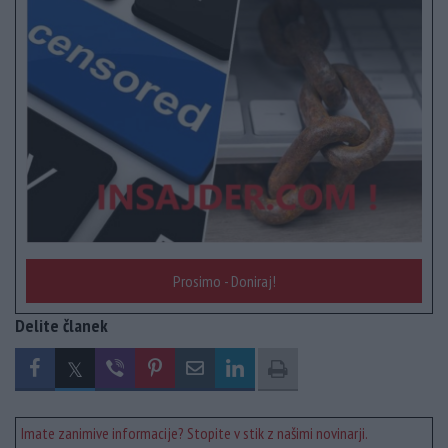
Prosimo - Doniraj!
Delite članek
Imate zanimive informacije? Stopite v stik z našimi novinarji.