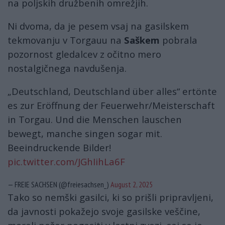
na poljskih družbenih omrežjih.
Ni dvoma, da je pesem vsaj na gasilskem
tekmovanju v Torgauu na
Saškem
pobrala
pozornost gledalcev z očitno mero
nostalgičnega navdušenja.
„Deutschland, Deutschland über alles“ ertönte
es zur Eröffnung der Feuerwehr/Meisterschaft
in Torgau. Und die Menschen lauschen
bewegt, manche singen sogar mit.
Beeindruckende Bilder!
pic.twitter.com/JGhIihLa6F
— FREIE SACHSEN (@freiesachsen_)
August 2, 2025
Tako so nemški gasilci, ki so prišli pripravljeni,
da javnosti pokažejo svoje gasilske veščine,