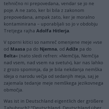
tehnično ni prepovedana, vendar se jo ne
poje. A ne zato, ker bi bila z zakonom
prepovedana, ampak zato, ker je moralno
kontaminirana – uporabljali so jo v obdobju
Tretjega rajha
Adolfa Hitlerja
.
V sporni kitici so namreč omenjene meje »vse
od
Maasa
pa do
Njemna
, od
Adiže
pa do
Belta
« (nato sledi refren: »Nemčija, Nemčija
nad vsem, nad vsem na svetu!«), kar nas lahko
z grozo spominja, da je bila nekdanja nemška
ideja o narodu večja od sedanjih meja, saj je
zajemala tedanje meje nemškega jezikovnega
območja.
Was ist in Deutschland eigentlich der größere
Tabubruch? "Deutschland, Deutschland über