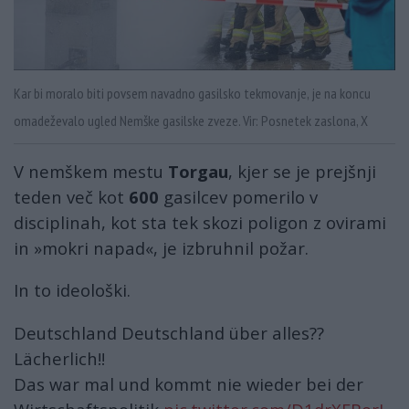
Kar bi moralo biti povsem navadno gasilsko tekmovanje, je na koncu
omadeževalo ugled Nemške gasilske zveze. Vir: Posnetek zaslona, X
V nemškem mestu
Torgau
, kjer se je prejšnji
teden več kot
600
gasilcev pomerilo v
disciplinah, kot sta tek skozi poligon z ovirami
in »mokri napad«, je izbruhnil požar.
In to ideološki.
Deutschland Deutschland über alles??
Lächerlich!!
Das war mal und kommt nie wieder bei der