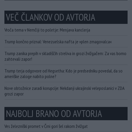
VEČ ČLANKOV OD AVTORJA
Vroča tema v Nemčiji to poletje: Menjava kanclerja
Trump končno priznal: Venezuelska nafta je »plen zmagovalca«
Trump zanika prepih v skladiščih streliva in grozi žvižgačem: Za vas bomo
zahtevali zapor!
Trump terja odgovore od Hegsetha: Kdo je predsedniku povedal, da so
ameriške zaloge nabito polne?
Nove obtožnice zaradi korupcije: Nekdanji ukrajinski veleposlanici v ZDA
grozi zapor
NAJBOLJ BRANO OD AVTORJA
Ves železniški promet v Črni gori šel rakom žvižgat