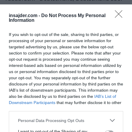
alles" oder "Deutschland, Du mieses Stück
Scheiße?"
insajder.com -
Do Not Process My Personal
Information
Ersteres sollte im Sinne des Erfinders heißen
If you wish to opt-out of the sale, sharing to third parties, or
"Deutschland geht mir über
processing of your personal or sensitive information for
alles".
https://t.co/AquS1CkNBu
targeted advertising by us, please use the below opt-out
section to confirm your selection. Please note that after your
opt-out request is processed you may continue seeing
— Matthias Rahrbach (@RahrbachM)
August 2, 2025
interest-based ads based on personal information utilized by
V nacizmu so peli
le prvo kitico
, ki ji je obvezno
us or personal information disclosed to third parties prior to
sledila nacistična
Wesslova pesem
(Horst-
your opt-out. You may separately opt-out of the further
Wessel-Lied).
disclosure of your personal information by third parties on the
IAB’s list of downstream participants. This information may
also be disclosed by us to third parties on the
IAB’s List of
Nach den drei Strophen des Lied der
Downstream Participants
that may further disclose it to other
Deutschen, inklusive „Deutschland über alles“,
third parties.
wird nun eingepackt.
#wü0802
#würzburg
Personal Data Processing Opt Outs
pic.twitter.com/DNvcNGNqln
I want to opt-out of the Sharing of my