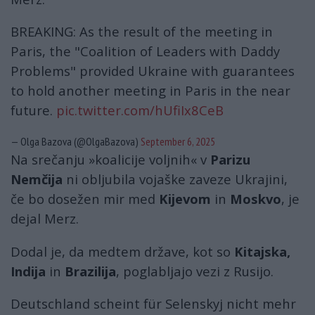
BREAKING: As the result of the meeting in
Paris, the "Coalition of Leaders with Daddy
Problems" provided Ukraine with guarantees
to hold another meeting in Paris in the near
future.
pic.twitter.com/hUfiIx8CeB
— Olga Bazova (@OlgaBazova)
September 6, 2025
Na srečanju »koalicije voljnih« v
Parizu
Nemčija
ni obljubila vojaške zaveze Ukrajini,
če bo dosežen mir med
Kijevom
in
Moskvo
, je
dejal Merz.
Dodal je, da medtem države, kot so
Kitajska,
Indija
in
Brazilija
, poglabljajo vezi z Rusijo.
Deutschland scheint für Selenskyj nicht mehr