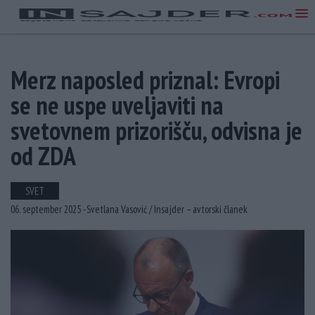
Merz naposled priznal: Evropi
se ne uspe uveljaviti na
svetovnem prizorišču, odvisna je
od ZDA
SVET
06. september 2025 -
Svetlana Vasović /
Insajder – avtorski članek