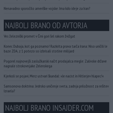
Nenavadno sporočilo ameriške vojske: Ima kdo ideje za Iran?
NAJBOLJ BRANO OD AVTORJA
Ves železniški promet v Črni gori šel rakom žvižgat
Konec Dubaja, kot ga poznamo! Razkrita prava tarča Irana: Niso uničili le
baze ZDA, z 1 potezo so izbrisali stotine milijard
Pogorel najnovejši zaslužkarski načrt prodajalca megle: Zalivske države
nagnale strokovnjake Zelenskega
Kjerkoli se pojavi, Merz ustvari škandal: »Je nacist in Hitlerjev hlapec!«
Samsonova doktrina: Jedrsko uničenje sveta, zadnja priložnost za rešitev
Izraela?
NAJBOLJ BRANO INSAJDER.COM