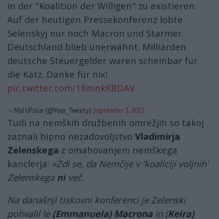
in der "Koalition der Willigen" zu existieren.
Auf der heutigen Pressekonferenz lobte
Selenskyj nur noch Macron und Starmer.
Deutschland blieb unerwähnt. Milliarden
deutsche Steuergelder waren scheinbar für
die Katz. Danke für nix!
pic.twitter.com/18mnkKBDAV
— MultiPolar (@Your_Tweety)
September 3, 2025
Tudi na nemških družbenih omrežjih so takoj
zaznali hipno nezadovoljstvo
Vladimirja
Zelenskega
z omahovanjem nemškega
kanclerja:
»Zdi se, da Nemčije v 'koaliciji voljnih'
Zelenskega
ni
več.
Na današnji tiskovni konferenci je Zelenski
pohvalil le
(Emmanuela)
Macrona
in (
Keira)