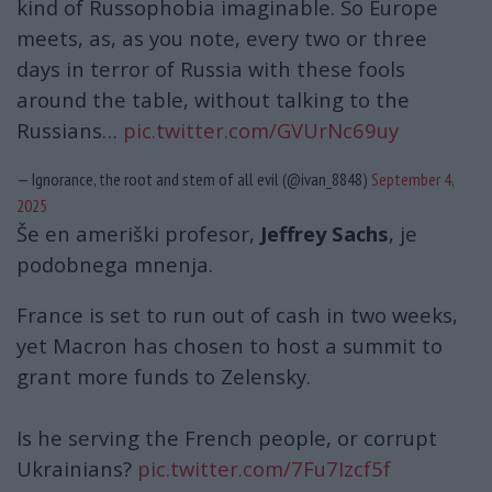
kind of Russophobia imaginable. So Europe
meets, as, as you note, every two or three
days in terror of Russia with these fools
around the table, without talking to the
Russians…
pic.twitter.com/GVUrNc69uy
— Ignorance, the root and stem of all evil (@ivan_8848)
September 4,
2025
Še en ameriški profesor,
Jeffrey Sachs
, je
podobnega mnenja.
France is set to run out of cash in two weeks,
yet Macron has chosen to host a summit to
grant more funds to Zelensky.
Is he serving the French people, or corrupt
Ukrainians?
pic.twitter.com/7Fu7Izcf5f