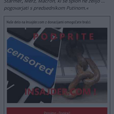
Starmer
,
Merz, Macron, ki se sploh ne želijo ...
pogovarjati s predsednikom Putinom.«
Naše delo na Insajder.com z donacijami omogočate bralci.
Prosimo - Doniraj!