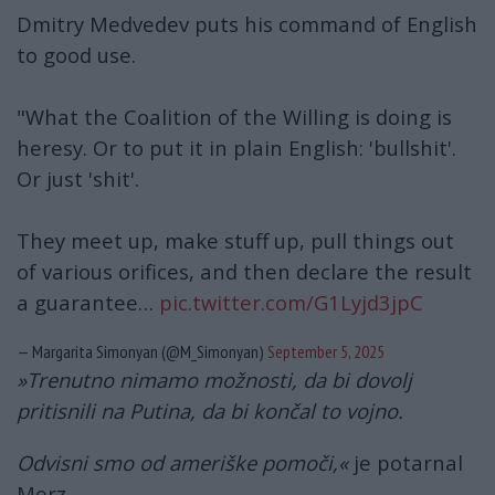
Dmitry Medvedev puts his command of English
to good use.
"What the Coalition of the Willing is doing is
heresy. Or to put it in plain English: 'bullshit'.
Or just 'shit'.
They meet up, make stuff up, pull things out
of various orifices, and then declare the result
a guarantee…
pic.twitter.com/G1Lyjd3jpC
— Margarita Simonyan (@M_Simonyan)
September 5, 2025
»Trenutno nimamo možnosti, da bi dovolj
pritisnili na Putina, da bi končal to vojno.
Odvisni smo od ameriške pomoči,«
je potarnal
Merz.