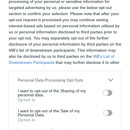
»
Berlin
mora izpolniti svojo globalno
processing of your personal or sensitive information for
odgovornost, ker to koristi in je v interesu
targeted advertising by us, please use the below opt-out
section to confirm your selection. Please note that after your
same Nemčije,« je sklenil Merz.
opt-out request is processed you may continue seeing
interest-based ads based on personal information utilized by
John Mearsheimer doesn’t mince words: the
us or personal information disclosed to third parties prior to
US owns Europe, full stop.
your opt-out. You may separately opt-out of the further
disclosure of your personal information by third parties on the
Washington pulls the strings, sets NATO’s
IAB’s list of downstream participants. This information may
agenda, and bankrolls the whole charade.
also be disclosed by us to third parties on the
IAB’s List of
Europe’s militaries are pathetic, its leaders
Downstream Participants
that may further disclose it to other
third parties.
spineless, and its opinions worthless to
Moscow.
Personal Data Processing Opt Outs
In the realm of real power, only…
I want to opt-out of the Sharing of my
pic.twitter.com/BerVLFdjWA
personal data.
Opted In
— Richard (@ricwe123)
September 5, 2025
I want to opt-out of the Sale of my
Čikaški profesor mednarodnega prava
John
Personal Data.
Opted In
Mearsheimer
v zvezi z beraškim staležem