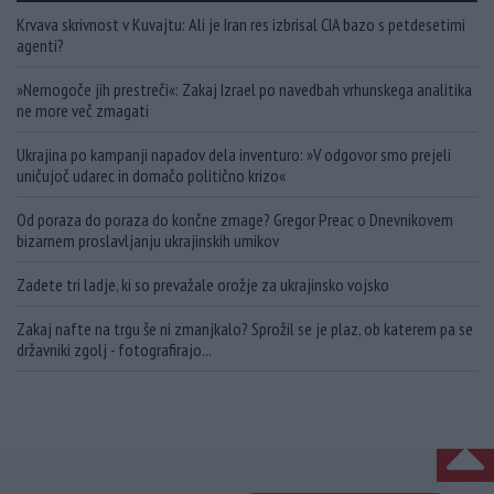
Krvava skrivnost v Kuvajtu: Ali je Iran res izbrisal CIA bazo s petdesetimi
agenti?
»Nemogoče jih prestreči«: Zakaj Izrael po navedbah vrhunskega analitika
ne more več zmagati
Ukrajina po kampanji napadov dela inventuro: »V odgovor smo prejeli
uničujoč udarec in domačo politično krizo«
Od poraza do poraza do končne zmage? Gregor Preac o Dnevnikovem
bizarnem proslavljanju ukrajinskih umikov
Zadete tri ladje, ki so prevažale orožje za ukrajinsko vojsko
Zakaj nafte na trgu še ni zmanjkalo? Sprožil se je plaz, ob katerem pa se
državniki zgolj - fotografirajo...
NA VRH