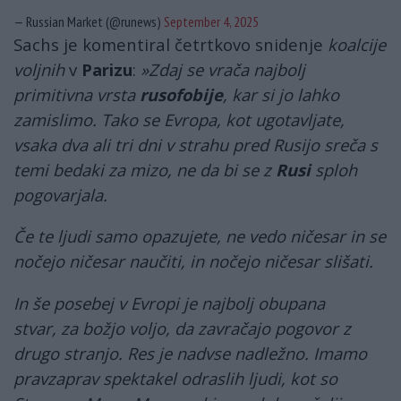
— Russian Market (@runews)
September 4, 2025
Sachs je komentiral četrtkovo snidenje
koalcije
voljnih
v
Parizu
:
»Zdaj se vrača najbolj
primitivna vrsta
rusofobije
, kar si jo lahko
zamislimo. Tako se Evropa, kot ugotavljate,
vsaka dva ali tri dni v strahu pred Rusijo sreča s
temi bedaki za mizo, ne da bi se z
Rusi
sploh
pogovarjala.
Če te ljudi samo opazujete, ne vedo ničesar in se
nočejo ničesar naučiti, in nočejo ničesar slišati.
In še posebej v Evropi je najbolj obupana
stvar, za božjo voljo, da zavračajo pogovor z
drugo stranjo. Res je nadvse nadležno. Imamo
pravzaprav spektakel odraslih ljudi, kot so