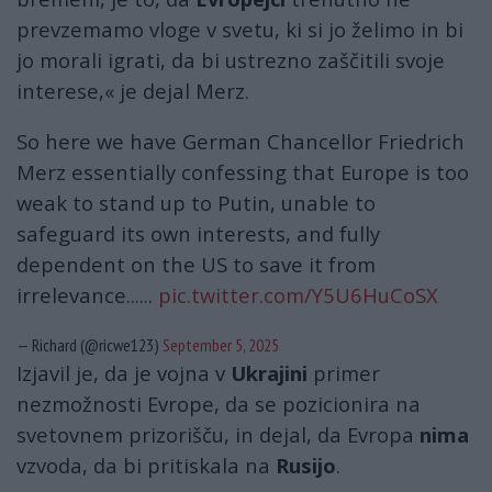
prevzemamo vloge v svetu, ki si jo želimo in bi
jo morali igrati, da bi ustrezno zaščitili svoje
interese,« je dejal Merz.
So here we have German Chancellor Friedrich
Merz essentially confessing that Europe is too
weak to stand up to Putin, unable to
safeguard its own interests, and fully
dependent on the US to save it from
irrelevance......
pic.twitter.com/Y5U6HuCoSX
— Richard (@ricwe123)
September 5, 2025
Izjavil je, da je vojna v
Ukrajini
primer
nezmožnosti Evrope, da se pozicionira na
svetovnem prizorišču, in dejal, da Evropa
nima
vzvoda, da bi pritiskala na
Rusijo
.