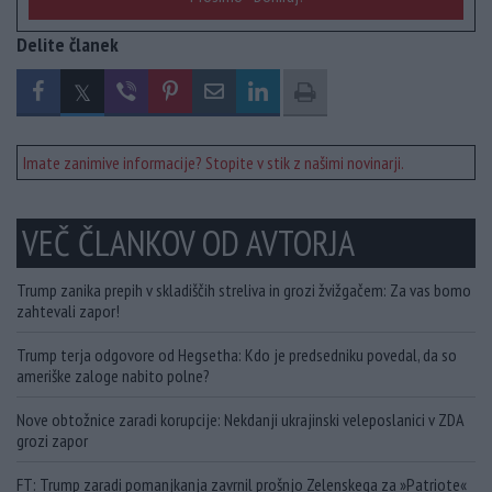
Delite članek
Imate zanimive informacije? Stopite v stik z našimi novinarji.
VEČ ČLANKOV OD AVTORJA
Trump zanika prepih v skladiščih streliva in grozi žvižgačem: Za vas bomo
zahtevali zapor!
Trump terja odgovore od Hegsetha: Kdo je predsedniku povedal, da so
ameriške zaloge nabito polne?
Nove obtožnice zaradi korupcije: Nekdanji ukrajinski veleposlanici v ZDA
grozi zapor
FT: Trump zaradi pomanjkanja zavrnil prošnjo Zelenskega za »Patriote«