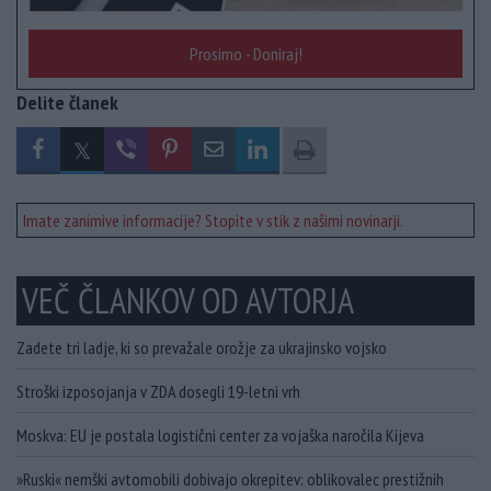
Prosimo - Doniraj!
Delite članek
Imate zanimive informacije? Stopite v stik z našimi novinarji.
VEČ ČLANKOV OD AVTORJA
Zadete tri ladje, ki so prevažale orožje za ukrajinsko vojsko
Stroški izposojanja v ZDA dosegli 19-letni vrh
Moskva: EU je postala logistični center za vojaška naročila Kijeva
»Ruski« nemški avtomobili dobivajo okrepitev: oblikovalec prestižnih