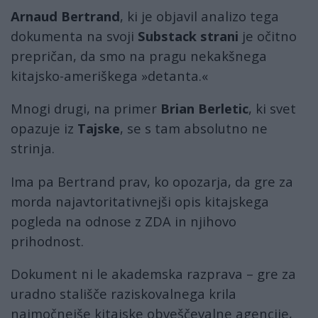
Arnaud Bertrand
, ki je objavil analizo tega
dokumenta na svoji
Substack strani
je očitno
prepričan, da smo na pragu nekakšnega
kitajsko-ameriškega »detanta.«
Mnogi drugi, na primer
Brian Berletic
, ki svet
opazuje iz
Tajske
, se s tam absolutno ne
strinja.
Ima pa Bertrand prav, ko opozarja, da gre za
morda najavtoritativnejši opis kitajskega
pogleda na odnose z ZDA in njihovo
prihodnost.
Dokument ni le akademska razprava – gre za
uradno stališče raziskovalnega krila
najmočnejše kitajske obveščevalne agencije,