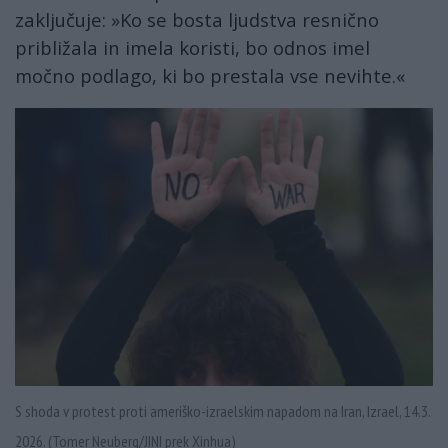
zaključuje: »Ko se bosta ljudstva resnično
približala in imela koristi, bo odnos imel
močno podlago, ki bo prestala vse nevihte.«
S shoda v protest proti ameriško-izraelskim napadom na Iran, Izrael, 14.3.
2026. (Tomer Neuberg/JINI prek Xinhua)