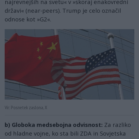
najrevnejših na svetu« v »skoraj enakovredni
državi« (near-peers). Trump je celo označil
odnose kot »G2«.
Vir: Posnetek zaslona, X
b) Globoka medsebojna odvisnost:
Za razliko
od hladne vojne, ko sta bili ZDA in Sovjetska