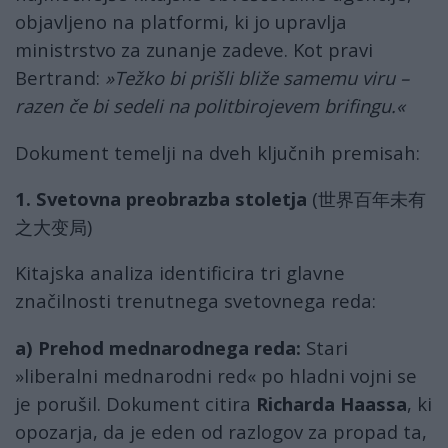
objavljeno na platformi, ki jo upravlja
ministrstvo za zunanje zadeve. Kot pravi
Bertrand:
»Težko bi prišli bliže samemu viru –
razen če bi sedeli na politbirojevem brifingu.«
Dokument temelji na dveh ključnih premisah:
1. Svetovna preobrazba stoletja
(世界百年未有
之大变局)
Kitajska analiza identificira tri glavne
značilnosti trenutnega svetovnega reda:
a) Prehod mednarodnega reda:
Stari
»liberalni mednarodni red« po hladni vojni se
je porušil. Dokument citira
Richarda Haassa
, ki
opozarja, da je eden od razlogov za propad ta,