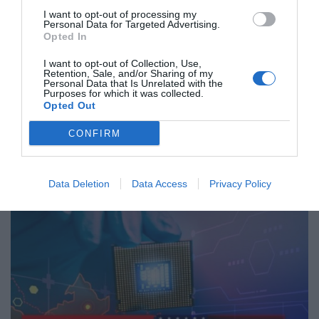
I want to opt-out of processing my
»Tajvan je temelj političnega temelja odnosov
Personal Data for Targeted Advertising.
Opted In
in neprestopljiva rdeča črta.« ZDA morajo
razumeti, da je »ponovna združitev
I want to opt-out of Collection, Use,
Retention, Sale, and/or Sharing of my
zgodovinski trend« in »skupna želja vseh
Personal Data that Is Unrelated with the
Purposes for which it was collected.
Kitajcev«. Washington mora »resnično
Opted Out
uresničiti« zavezo o nepodpori tajvanski
CONFIRM
neodvisnosti in se izogniti »subverzivni
uničitvi« odnosov. Obe strani morata skupaj
spodbujati rešitev vprašanja.
Data Deletion
Data Access
Privacy Policy