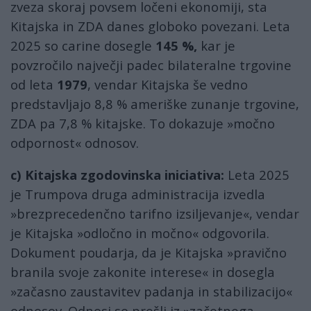
zveza skoraj povsem ločeni ekonomiji, sta
Kitajska in ZDA danes globoko povezani. Leta
2025 so carine dosegle
145 %,
kar je
povzročilo največji padec bilateralne trgovine
od leta
1979
, vendar Kitajska še vedno
predstavljajo 8,8 % ameriške zunanje trgovine,
ZDA pa 7,8 % kitajske. To dokazuje »močno
odpornost« odnosov.
c) Kitajska zgodovinska iniciativa:
Leta 2025
je Trumpova druga administracija izvedla
»brezprecedenčno tarifno izsiljevanje«, vendar
je Kitajska »odločno in močno« odgovorila.
Dokument poudarja, da je Kitajska »pravično
branila svoje zakonite interese« in dosegla
»začasno zaustavitev padanja in stabilizacijo«
odnosov. Odnosi so prešli iz »začetnega