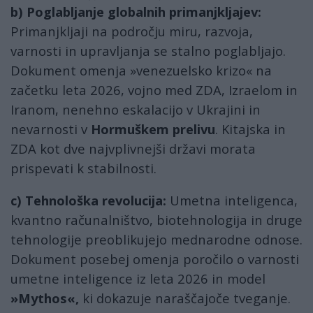
b) Poglabljanje globalnih primanjkljajev:
Primanjkljaji na področju miru, razvoja,
varnosti in upravljanja se stalno poglabljajo.
Dokument omenja »venezuelsko krizo« na
začetku leta 2026, vojno med ZDA, Izraelom in
Iranom, nenehno eskalacijo v Ukrajini in
nevarnosti v
Hormuškem prelivu
. Kitajska in
ZDA kot dve najvplivnejši državi morata
prispevati k stabilnosti.
c) Tehnološka revolucija:
Umetna inteligenca,
kvantno računalništvo, biotehnologija in druge
tehnologije preoblikujejo mednarodne odnose.
Dokument posebej omenja poročilo o varnosti
umetne inteligence iz leta 2026 in model
»Mythos«,
ki dokazuje naraščajoče tveganje.