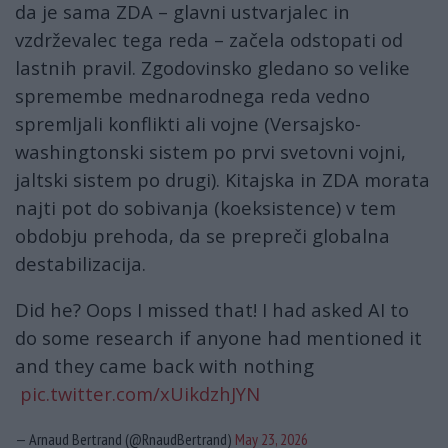
da je sama ZDA – glavni ustvarjalec in
vzdrževalec tega reda – začela odstopati od
lastnih pravil. Zgodovinsko gledano so velike
spremembe mednarodnega reda vedno
spremljali konflikti ali vojne (Versajsko-
washingtonski sistem po prvi svetovni vojni,
jaltski sistem po drugi). Kitajska in ZDA morata
najti pot do sobivanja (koeksistence) v tem
obdobju prehoda, da se prepreči globalna
destabilizacija.
Did he? Oops I missed that! I had asked AI to
do some research if anyone had mentioned it
and they came back with nothing
pic.twitter.com/xUikdzhJYN
— Arnaud Bertrand (@RnaudBertrand)
May 23, 2026