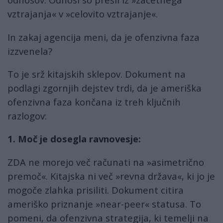
vztrajanja« v »celovito vztrajanje«.
In zakaj agencija meni, da je ofenzivna faza
izzvenela?
To je srž kitajskih sklepov. Dokument na
podlagi zgornjih dejstev trdi, da je ameriška
ofenzivna faza končana iz treh ključnih
razlogov:
1. Moč je dosegla ravnovesje:
ZDA ne morejo več računati na »asimetrično
premoč«. Kitajska ni več »revna država«, ki jo je
mogoče zlahka prisiliti. Dokument citira
ameriško priznanje »near-peer« statusa. To
pomeni, da ofenzivna strategija, ki temelji na