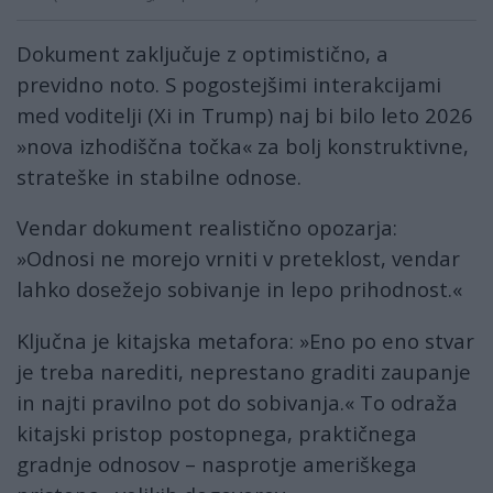
Dokument zaključuje z optimistično, a
previdno noto. S pogostejšimi interakcijami
med voditelji (Xi in Trump) naj bi bilo leto 2026
»nova izhodiščna točka« za bolj konstruktivne,
strateške in stabilne odnose.
Vendar dokument realistično opozarja:
»Odnosi ne morejo vrniti v preteklost, vendar
lahko dosežejo sobivanje in lepo prihodnost.«
Ključna je kitajska metafora: »Eno po eno stvar
je treba narediti, neprestano graditi zaupanje
in najti pravilno pot do sobivanja.« To odraža
kitajski pristop postopnega, praktičnega
gradnje odnosov – nasprotje ameriškega