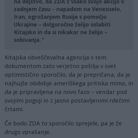
na dejstvo, da Z
DA
z vsako svojo akcijo v
zadnjem času – napadom na
Venezuelo,
Iran, ogrožanjem Rusije s pomočjo
Ukrajine
– dolgoročno želijo
oslabiti
Kitajsko
in da si nikakor ne želijo –
sobivanja.
Kitajska obveščevalna agencija s tem
dokumentom zato verjetno pošilja v svet
optimistično sporočilo, da je prepričana, da je
najhujše obdobje ameriškega pritiska mimo, in
da je pripravljena na novo fazo – vendar pod
svojimi pogoji in z jasno postavljenimi rdečimi
črtami.
Če bodo ZDA to sporočilo sprejele, pa je že
drugo vprašanje.