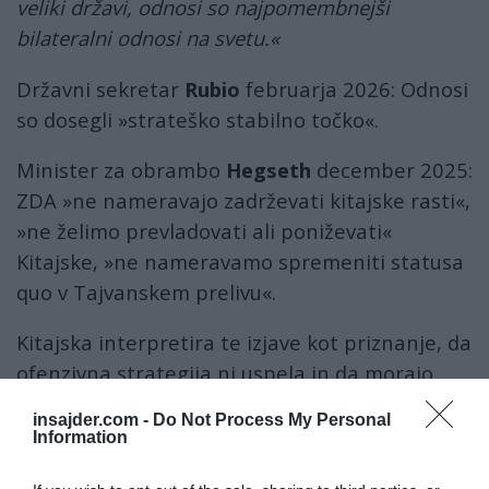
veliki državi, odnosi so najpomembnejši
bilateralni odnosi na svetu.«
Državni sekretar
Rubio
februarja 2026: Odnosi
so dosegli »strateško stabilno točko«.
Minister za obrambo
Hegseth
december 2025:
ZDA »ne nameravajo zadrževati kitajske rasti«,
»ne želimo prevladovati ali poniževati«
Kitajske, »ne nameravamo spremeniti statusa
quo v Tajvanskem prelivu«.
Kitajska interpretira te izjave kot priznanje, da
ofenzivna strategija ni uspela in da morajo
ZDA sprejeti realnost »vztrajanja«.
insajder.com -
Do Not Process My Personal
Information
Šest korakov za sobivanje