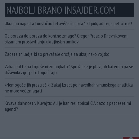
NAJBOLJ BRANO INSAJDER.COM
Ukrajina napadla turistično letovišče in ubila 12 ljudi, od tega pet otrok!
Od poraza do poraza do končne zmage? Gregor Preac o Dnevnikovem
bizarnem proslavljanju ukrajinskih umikov
Zadete tri ladje, ki so prevažale orožje za ukrajinsko vojsko
Zakaj nafte na trgu še ni zmanjkalo? Sprožil se je plaz, ob katerem pa se
državniki zgolj - fotografirajo...
»Nemogoče jih prestreči«: Zakaj Izrael po navedbah vrhunskega analitika
ne more več zmagati
Krvava skrivnost v Kuvajtu: Ali je Iran res izbrisal CIA bazo s petdesetimi
agenti?