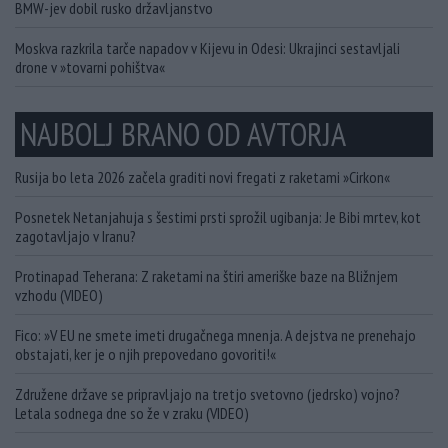
BMW-jev dobil rusko državljanstvo
Moskva razkrila tarče napadov v Kijevu in Odesi: Ukrajinci sestavljali
drone v »tovarni pohištva«
NAJBOLJ BRANO OD AVTORJA
Rusija bo leta 2026 začela graditi novi fregati z raketami »Cirkon«
Posnetek Netanjahuja s šestimi prsti sprožil ugibanja: Je Bibi mrtev, kot
zagotavljajo v Iranu?
Protinapad Teherana: Z raketami na štiri ameriške baze na Bližnjem
vzhodu (VIDEO)
Fico: »V EU ne smete imeti drugačnega mnenja. A dejstva ne prenehajo
obstajati, ker je o njih prepovedano govoriti!«
Združene države se pripravljajo na tretjo svetovno (jedrsko) vojno?
Letala sodnega dne so že v zraku (VIDEO)