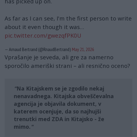
has picked up on.
As far as I can see, I'm the first person to write
about it even though it was…
pic.twitter.com/gwezqfPK0U
— Arnaud Bertrand (@RnaudBertrand)
May 21, 2026
Vprašanje je seveda, ali gre za namerno
sporočilo ameriški strani – ali resnično oceno?
Na Kitajskem se je zgodilo nekaj
nenavadnega.
Kitajska obveščevalna
agencija
je objavila dokument, v
katerem ocenjuje, da so najhujši
trenutki med ZDA in Kitajsko - že
mimo.