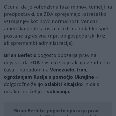
Ocena, da je »ofenzivna faza mimo«, temelji na
predpostavki, da ZDA sprejemajo »strateško
vztrajanje« kot novo normalnost. Vendar
ameriška politika ostaja ciklična in lahko spet
postane agresivna (npr. ob gospodarski krizi
ali spremembi administracije).
Brian Berletic
pogosto opozarja prav na
dejstvo, da Z
DA
z vsako svojo akcijo v zadnjem
času – napadom na
Venezuelo, Iran,
ogrožanjem Rusije s pomočjo Ukrajine
–
dolgoročno želijo
oslabiti Kitajsko
in da si
nikakor ne želijo –
sobivanja.
Brian Berletic
pogosto opozarja prav