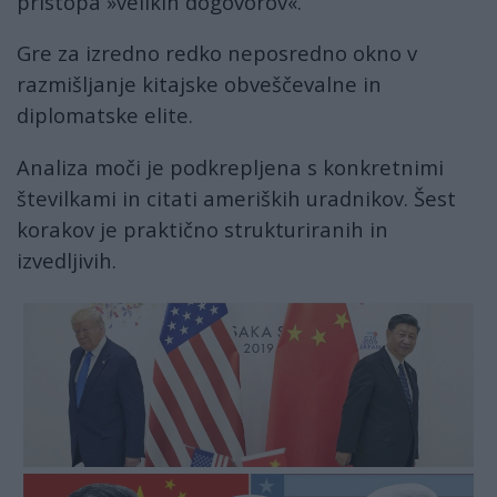
pristopa »velikih dogovorov«.
Gre za izredno redko neposredno okno v
razmišljanje kitajske obveščevalne in
diplomatske elite.
Analiza moči je podkrepljena s konkretnimi
številkami in citati ameriških uradnikov. Šest
korakov je praktično strukturiranih in
izvedljivih.