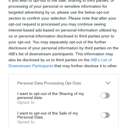
If you wish to opt-out of the sale, sharing to third parties, or
Na podlagi teh ugotovitev CICIR predlaga šest
processing of your personal or sensitive information for
konkretnih korakov za izgradnjo
targeted advertising by us, please use the below opt-out
section to confirm your selection. Please note that after your
»konstruktivne strateške stabilnosti«:
opt-out request is processed you may continue seeing
interest-based ads based on personal information utilized by
1. Nova opredelitev odnosov
us or personal information disclosed to third parties prior to
your opt-out. You may separately opt-out of the further
»Opredelitev je temeljna točka za stabilnost
disclosure of your personal information by third parties on the
velikih držav.« Obe državi morata z dolgoročne
IAB’s list of downstream participants. This information may
also be disclosed by us to third parties on the
IAB’s List of
perspektive opredeliti odnose kot
Downstream Participants
that may further disclose it to other
»partnerstvo in prijateljstvo«, ponovno
third parties.
potrditi rdeče črte, ki jih ni mogoče prestopiti,
Personal Data Processing Opt Outs
in se izogniti strateškim napakam, ki vodijo v
konflikt. Cilj je preseči zgolj »zaustavitev
I want to opt-out of the Sharing of my
personal data.
padanja in stabilizacijo« ter doseči
Opted In
konstruktivne rezultate.
I want to opt-out of the Sale of my
Personal Data.
2. Nov napredek pri vprašanju Tajvana
Opted In