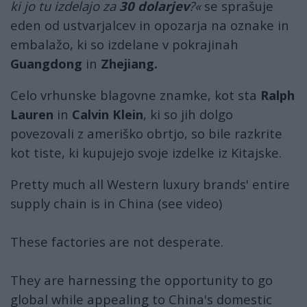
ki jo tu izdelajo za
30 dolarjev
?«
se sprašuje
eden od ustvarjalcev in opozarja na oznake in
embalažo, ki so izdelane v pokrajinah
Guangdong
in
Zhejiang.
Celo vrhunske blagovne znamke, kot sta
Ralph
Lauren
in
Calvin Klein
, ki so jih dolgo
povezovali z ameriško obrtjo, so bile razkrite
kot tiste, ki kupujejo svoje izdelke iz Kitajske.
Pretty much all Western luxury brands' entire
supply chain is in China (see video)
These factories are not desperate.
They are harnessing the opportunity to go
global while appealing to China's domestic