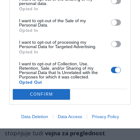
personal data.
— BROKE AUNT (@simply_letticia)
April 13, 2025
Opted In
Razkritja spodbujajo kitajski sivi trg, kjer se
I want to opt-out of the Sale of my
luksuzno blago - pogosto iz istih proizvodnih
Personal Data.
Opted In
linij - prodaja po malenkost nižjih cenah od
ameriških.
I want to opt-out of processing my
Personal Data for Targeted Advertising.
Opted In
I want to opt-out of Collection, Use,
Kako lahko zaračunajo 500 dolarjev za
Retention, Sale, and/or Sharing of my
Personal Data that Is Unrelated with the
torbo, ki jo tu izdelajo za 30 dolarjev?
Purposes for which it was collected.
Opted Out
Kitajski potrošniki se tudi sprašujejo, zakaj bi
CONFIRM
morali plačevati luksuzne cene za blago,
izdelano na njihovem lastnem dvorišču.
Data Deletion
Data Access
Privacy Policy
S stopnjevanjem trgovinskih napetosti se
stopnjuje tudi
vojna za preglednost
.