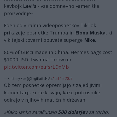
kavbojk
Levi's
- vse domnevno »ameriške
proizvodnje«.
Eden od viralnih videoposnetkov TikTok
p
rikazuje posnetke Trumpa in
Elona Muska,
ki
v kitajski tovarni obuvata superge
Nike
.
80% of Gucci made in China. Hermes bags cost
$1000USD. I wanna throw up
pic.twitter.com/eufsrLDxMb
— Brittany Rae (@legitbrittFLA)
April 13, 2025
Ob tem posnetke opremljajo z zajedljivimi
komentarji, ki razkrivajo, kako potrošnike
odirajo v njihovih matičnih državah.
»Kako lahko zaračunajo
500 dolarjev
za torbo,