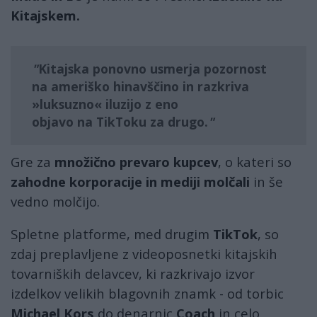
Kitajskem.
Kitajska ponovno usmerja pozornost
na ameriško hinavščino in razkriva
»luksuzno« iluzijo z eno
objavo na TikToku za drugo.
Gre za
množično prevaro kupcev
, o kateri so
zahodne korporacije in mediji molčali
in še
vedno molčijo.
Spletne platforme, med drugim
TikTok
, so
zdaj preplavljene z videoposnetki kitajskih
tovarniških delavcev, ki razkrivajo izvor
izdelkov velikih blagovnih znamk - od torbic
Michael Kors
do denarnic
Coach
in celo