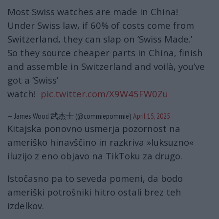
Most Swiss watches are made in China!
Under Swiss law, if 60% of costs come from
Switzerland, they can slap on ‘Swiss Made.’
So they source cheaper parts in China, finish
and assemble in Switzerland and voilà, you’ve
got a ‘Swiss’
watch!
pic.twitter.com/X9W45FW0Zu
— James Wood 武杰士 (@commiepommie)
April 15, 2025
Kitajska ponovno usmerja pozornost na
ameriško hinavščino in razkriva »luksuzno«
iluzijo z eno objavo na TikToku za drugo.
Istočasno pa to seveda pomeni, da bodo
ameriški potrošniki hitro ostali brez teh
izdelkov.