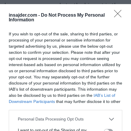
luxury consumer market – the biggest in the
world.
https://t.co/pSHTZz9FGV
insajder.com -
Do Not Process My Personal
Information
pic.twitter.com/BGNMr4ODTo
If you wish to opt-out of the sale, sharing to third parties, or
— 凯王 Kai Wong (@Kai_Wong_CN)
April 14, 2025
processing of your personal or sensitive information for
Tovarniški delavci razkrivajo pogodbena
targeted advertising by us, please use the below opt-out
naročila, delijo fotografije in posnetke velikih
section to confirm your selection. Please note that after your
proizvodnih serij z ameriškimi blagovnimi
opt-out request is processed you may continue seeing
interest-based ads based on personal information utilized by
znamkami - in nato pokažejo, kako nizki so
us or personal information disclosed to third parties prior to
stroški njihove izdelave.
your opt-out. You may separately opt-out of the further
disclosure of your personal information by third parties on the
To ni le spletna drama.
IAB’s list of downstream participants. This information may
also be disclosed by us to third parties on the
IAB’s List of
CHINA exposes luxury brands
Downstream Participants
that may further disclose it to other
third parties.
And she didn’t even stutter
Personal Data Processing Opt Outs
pic.twitter.com/aE1KTNydoB
I want to opt-out of the Sharing of my