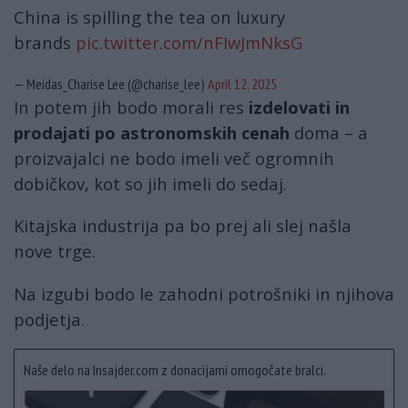
China is spilling the tea on luxury
brands
pic.twitter.com/nFIwJmNksG
— Meidas_Charise Lee (@charise_lee)
April 12, 2025
In potem jih bodo morali res
izdelovati in
prodajati po astronomskih cenah
doma – a
proizvajalci ne bodo imeli več ogromnih
dobičkov, kot so jih imeli do sedaj.
Kitajska industrija pa bo prej ali slej našla
nove trge.
Na izgubi bodo le zahodni potrošniki in njihova
podjetja.
Naše delo na Insajder.com z donacijami omogočate bralci.