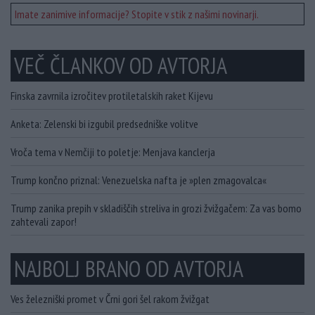
Imate zanimive informacije? Stopite v stik z našimi novinarji.
VEČ ČLANKOV OD AVTORJA
Finska zavrnila izročitev protiletalskih raket Kijevu
Anketa: Zelenski bi izgubil predsedniške volitve
Vroča tema v Nemčiji to poletje: Menjava kanclerja
Trump končno priznal: Venezuelska nafta je »plen zmagovalca«
Trump zanika prepih v skladiščih streliva in grozi žvižgačem: Za vas bomo
zahtevali zapor!
NAJBOLJ BRANO OD AVTORJA
Ves železniški promet v Črni gori šel rakom žvižgat