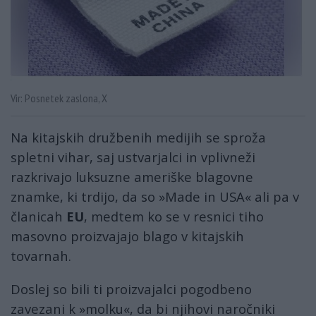
Vir: Posnetek zaslona, X
Na kitajskih družbenih medijih se sproža
spletni vihar, saj ustvarjalci in vplivneži
razkrivajo luksuzne ameriške blagovne
znamke, ki trdijo, da so »Made in USA« ali pa v
članicah
EU
, medtem ko se v resnici tiho
masovno proizvajajo blago v kitajskih
tovarnah.
Doslej so bili ti proizvajalci pogodbeno
zavezani k »molku«, da bi njihovi naročniki