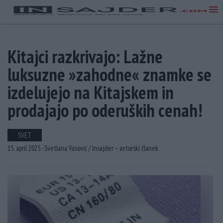
Kitajci razkrivajo: Lažne
luksuzne »zahodne« znamke se
izdelujejo na Kitajskem in
prodajajo po oderuških cenah!
SVET
15. april 2025 -
Svetlana Vasović /
Insajder – avtorski članek