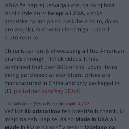
lahko še naprej ustvarjali vtis, da so njihovi
izdelki izdelani v
Evropi
ali
ZDA
, visoke
ameriške carine pa so poskrbele za to, da so
proizvajalci, ki so ostali brez trga - razkrili
kruto resnico.
China is currently showcasing all the American
brands through TikTok videos. It has
confirmed that over 80% of the luxury items
being purchased at exorbitant prices are
manufactured in China and only packaged in
US.
pic.twitter.com/9gyi6DtxKi
— Rafael Carrion (@MuxicProduction)
April 14, 2025
Več kot
80 odstotkov
teh prestižnih znamk, ki
imajo na sebi napise, da so
Made in USA
ali
Made in EU
je namreč v resnici
izdelano na