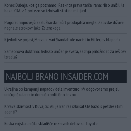
Konec Dubaja, kot ga poznamo! Razkrita prava tarča Irana: Niso uničili le
baze ZDA, z 1 potezo so izbrisali stotine milijard
Pogorel najnovejši zaslužkarski načrt prodajalca megle: Zalivske države
nagnale strokovnjake Zelenskega
Kjerkoli se pojavi, Merz ustvari škandal: »Je nacist in Hitlerjev hlapec!«
Samsonova doktrina: Jedrsko uničenje sveta, zadnja priložnost za rešitev
Izraela?
NAJBOLJ BRANO INSAJDER.COM
Ukrajina po kampanji napadov dela inventuro: »V odgovor smo prejeli
uničujoč udarec in domačo politično krizo«
Krvava skrivnost v Kuvajtu: Ali je Iran res izbrisal CIA bazo s petdesetimi
agenti?
Ruska vojska uničila skladišče rezervnih delov za Toyote