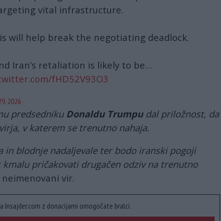
targeting vital infrastructure.
s will help break the negotiating deadlock.
nd Iran’s retaliation is likely to be…
.twitter.com/fHD52V93O3
29, 2026
emu predsedniku
Donaldu Trumpu
dal priložnost, da
irja, v katerem se trenutno nahaja.
in blodnje nadaljevale ter bodo iranski pogoji
k kmalu pričakovati drugačen odziv na trenutno
l neimenovani vir.
a Insajder.com z donacijami omogočate bralci.