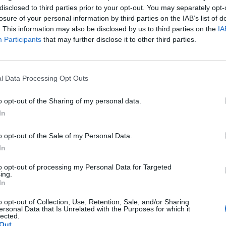
delujejo pod poveljstvom štaba
Hatama al-Anbije
,
disclosed to third parties prior to your opt-out. You may separately opt-
losure of your personal information by third parties on the IAB’s list of
st meje in da je kazen nujna, če
Washington
. This information may also be disclosed by us to third parties on the
IA
 pomorsko blokado okoli
Hormuške ožine
, poroča
Participants
that may further disclose it to other third parties.
muz...
pic.twitter.com/ixT6QImuHO
l Data Processing Opt Outs
28, 2026
o opt-out of the Sharing of my personal data.
vne televizije je poudaril, da je
Iran
v vsiljeni
In
ne države Amerike
ne soočajo več s pasivnim ali
.
o opt-out of the Sale of my Personal Data.
In
rouble. Iran's Revolutionary Guard threatens to
to opt-out of processing my Personal Data for Targeted
ore they even enter the Strait of Hormuz.
ing.
In
9
o opt-out of Collection, Use, Retention, Sale, and/or Sharing
ersonal Data that Is Unrelated with the Purposes for which it
026
lected.
u svojega ljudstva in oboroženih sil ter
Out