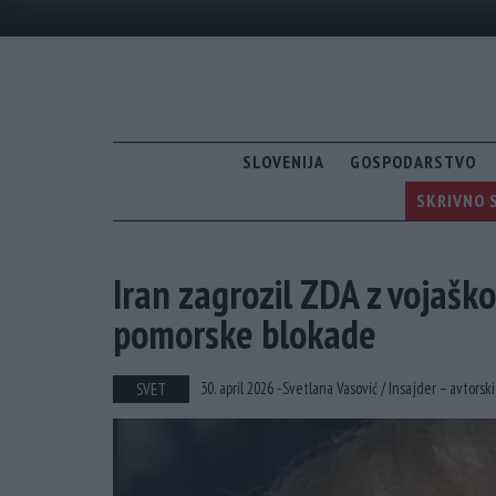
SLOVENIJA
GOSPODARSTVO
SKRIVNO S
Iran zagrozil ZDA z vojaško
pomorske blokade
30. april 2026 -
Svetlana Vasović /
Insajder – avtorsk
SVET