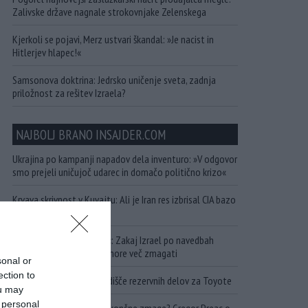
Zalivske države nagnale strokovnjake Zelenskega
Kjerkoli se pojavi, Merz ustvari škandal: »Je nacist in
Hitlerjev hlapec!«
Samsonova doktrina: Jedrsko uničenje sveta, zadnja
priložnost za rešitev Izraela?
NAJBOLJ BRANO INSAJDER.COM
Ukrajina po kampanji napadov dela inventuro: »V odgovor
smo prejeli uničujoč udarec in domačo politično krizo«
Krvava skrivnost v Kuvajtu: Ali je Iran res izbrisal CIA bazo
s petdesetimi agenti?
»Nemogoče jih prestreči«: Zakaj Izrael po navedbah
vrhunskega analitika ne more več zmagati
sonal or
ection to
Ruska vojska uničila skladišče rezervnih delov za Toyote
ou may
 personal