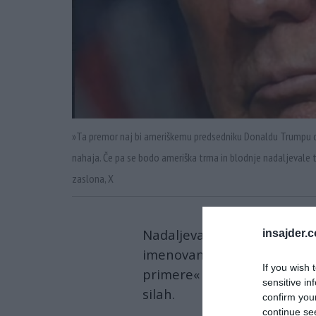
»Ta premor naj bi ameriškemu predsedniku Donaldu Trumpu da
nahaja. Če pa se bodo ameriška trma in blodnje nadaljevale ter
zaslona, X
Nadaljevanje ameriškega
po
insajder.
imenovane pomorske blokade
If you wish 
primere« vojaško akcijo, je 
sensitive in
silah.
confirm you
continue se