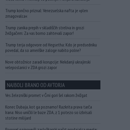
Trump končno priznal: Venezuelska nafta je »plen
zmagovalca«
Trump zanika prepih v skladiščih streliva in grozi
žvižgačem: Za vas bomo zahtevali zapor!
Trump terja odgovore od Hegsetha: Kdo je predsedniku
povedal, da so ameriške zaloge nabito polne?
Nove obtožnice zaradi korupcije: Nekdanji ukrajinski
veleposlanici v ZDA grozi zapor
NAJBOLJ BRANO OD AVTORJA
Ves železniški promet v Črni gori šel rakom žvižgat
Konec Dubaja, kot ga poznamo! Razkrita prava tarča
Irana: Niso uničili le baze ZDA, z 1 potezo so izbrisali
stotine milijard
Pogorel najnovejši zaslužkarski načrt prodajalca megle: