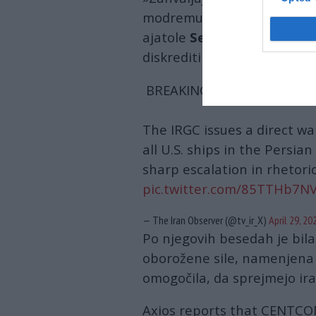
modremu, pogumnemu in odl
ajatole
Seyeda Mojtabe H
diskreditirati vse ameriške 
BREAKING
The IRGC issues a direct wa
all U.S. ships in the Persian
sharp escalation in rhetoric
pic.twitter.com/85TTHb7N
— The Iran Observer (@tv_ir_X)
April 29, 20
Po njegovih besedah ​​je bil
oborožene sile, namenjena 
omogočila, da sprejmejo ira
Axios reports that CENTCOM