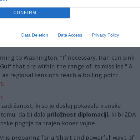
očnemu vodstvu voditelja islamske revolucije,
CONFIRM
ameneja
, je Iranu uspelo nevtralizirati in
možnosti na mizi,« je dejal vir Press TV.
Data Deletion
Data Access
Privacy Policy
rning to Washington: "If necessary, Iran can sink
 Gulf that are within the range of its missiles." A
 as regional tensions reach a boiling point.
VS
26
a zadržanost, ki so jo doslej pokazale iranske
temu, da bi dala
priložnost diplomaciji
, ki bi ZDA
nske pogoje za trajen konec vojne.
 is preparing for a ‘short and powerful’ wave of