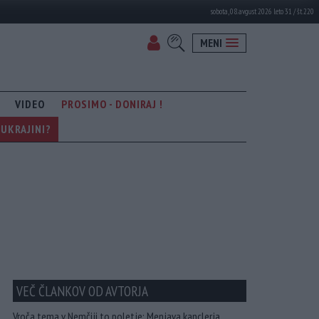
sobota, 08. avgust 2026 leto 31 / št. 220
MENI
VIDEO
PROSIMO - DONIRAJ !
UKRAJINI?
VEČ ČLANKOV OD AVTORJA
Vroča tema v Nemčiji to poletje: Menjava kanclerja