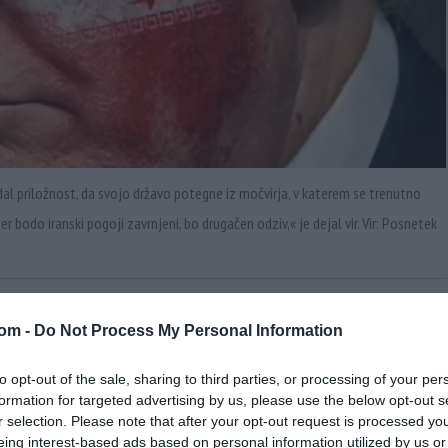
l priložnost, da svojo državo potegne iz močvirja, v katerem se trenutno
 bodo iranski pogoji zavrnjeni, bo drugačen odziv,« je dejal vir. Vir: Posnetek
morskega piratstva in razbojništva
v obliki tako
com -
Do Not Process My Personal Information
 se bo kmalu soočilo s praktično in »brez
to opt-out of the sale, sharing to third parties, or processing of your per
dejal visoki neimenovani vir v iranskih varnostnih
formation for targeted advertising by us, please use the below opt-out s
r selection. Please note that after your opt-out request is processed y
eing interest-based ads based on personal information utilized by us or