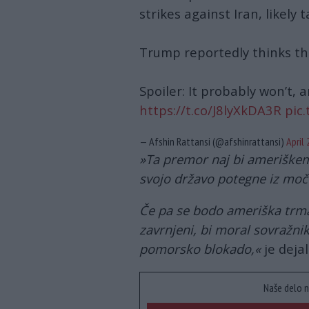
strikes against Iran, likely 
Trump reportedly thinks thi
Spoiler: It probably won’t, a
https://t.co/J8lyXkDA3R
pic
— Afshin Rattansi (@afshinrattansi)
April 
»Ta premor naj bi amerišk
svojo državo potegne iz močv
Če pa se bodo ameriška trma 
zavrnjeni, bi moral sovražni
pomorsko blokado,«
je deja
Naše delo n