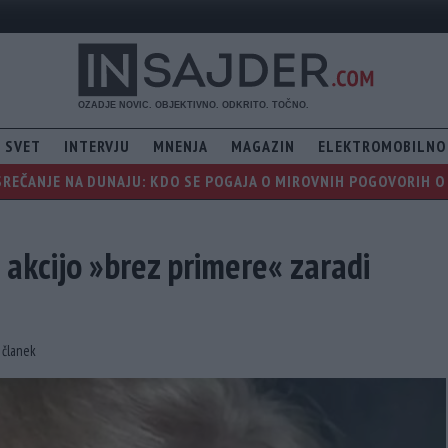
SVET
INTERVJU
MNENJA
MAGAZIN
ELEKTROMOBILNO
REČANJE NA DUNAJU: KDO SE POGAJA O MIROVNIH POGOVORIH O 
 akcijo »brez primere« zaradi
i članek