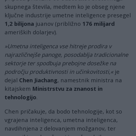
skupnega števila, medtem ko je obseg njene
ključne industrije umetne inteligence presegel
1,2 bilijona
juanov (približno
176 milijard
ameriških dolarjev).
»Umetna inteligenca vse hitreje prodira v
najrazličnejše panoge, posodablja tradicionalne
sektorje ter spodbuja prebojne dosežke na
področju produktivnosti in učinkovitosti,«
je
dejal
Chen Jiachang
, namestnik ministra na
kitajskem
Ministrstvu za znanost in
tehnologijo
.
Chen pričakuje, da bodo tehnologije, kot so
vgrajena inteligenca, umetna inteligenca,
navdihnjena z delovanjem možganov, ter