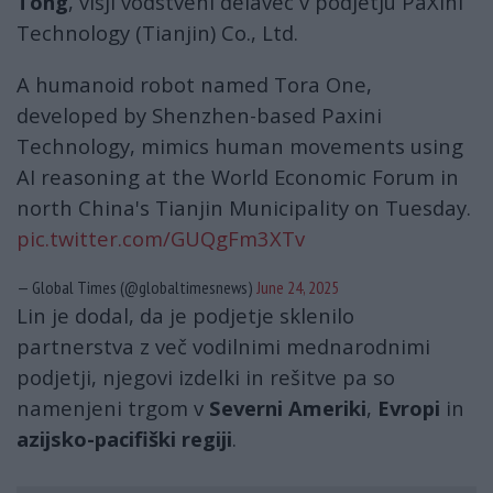
Tong
, višji vodstveni delavec v podjetju PaXini
Technology (Tianjin) Co., Ltd.
A humanoid robot named Tora One,
developed by Shenzhen-based Paxini
Technology, mimics human movements using
AI reasoning at the World Economic Forum in
north China's Tianjin Municipality on Tuesday.
pic.twitter.com/GUQgFm3XTv
— Global Times (@globaltimesnews)
June 24, 2025
Lin je dodal, da je podjetje sklenilo
partnerstva z več vodilnimi mednarodnimi
podjetji, njegovi izdelki in rešitve pa so
namenjeni trgom v
Severni Ameriki
,
Evropi
in
azijsko-pacifiški regiji
.