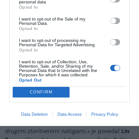
personal data.
upravljanju prometa.
Opted In
I want to opt-out of the Sale of my
Takšna priljubljenost je opazna tudi na
Personal Data.
sosednjem razstavnem prostoru podjetja
Opted In
PaXini Technology
. Podjetje, ki se ukvarja z
I want to opt-out of processing my
Personal Data for Targeted Advertising.
večdimenzionalno tehnologijo tipnega
Opted In
zaznavanja in razvojem humanoidnih robotov,
I want to opt-out of Collection, Use,
je svoje izdelke že v veliki meri uvedlo v
Retention, Sale, and/or Sharing of my
Personal Data that Is Unrelated with the
uporabo v natančni proizvodnji, avtomobilskih
Purposes for which it was collected.
Opted Out
proizvodnih linijah in medicinski rehabilitaciji.
CONFIRM
»Njihovi humanoidni roboti iz serije
TORA
lahko
opravljajo širok spekter nalog, vključno s
pripravo in dostavo hrane, pripravo kave,
Data Deletion
Data Access
Privacy Policy
čiščenjem miz, gospodinjskimi opravili in
drugimi storitvenimi nalogami,«
je povedal
Lin