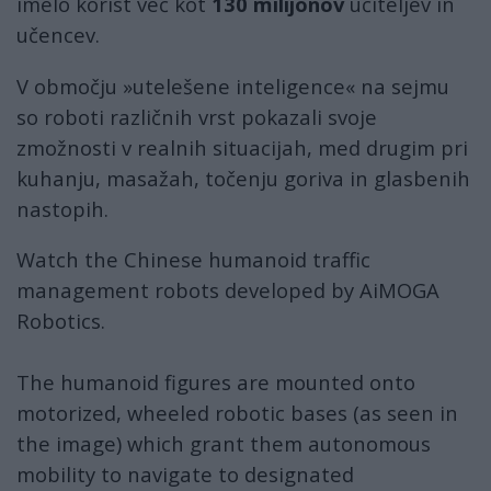
imelo korist več kot
130 milijonov
učiteljev in
učencev.
V območju »utelešene inteligence« na sejmu
so roboti različnih vrst pokazali svoje
zmožnosti v realnih situacijah, med drugim pri
kuhanju, masažah, točenju goriva in glasbenih
nastopih.
Watch the Chinese humanoid traffic
management robots developed by AiMOGA
Robotics.
The humanoid figures are mounted onto
motorized, wheeled robotic bases (as seen in
the image) which grant them autonomous
mobility to navigate to designated