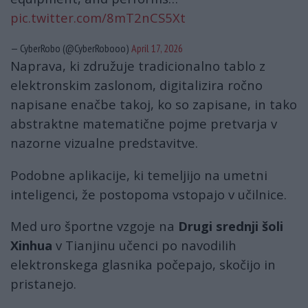
pic.twitter.com/8mT2nCS5Xt
— CyberRobo (@CyberRobooo)
April 17, 2026
Naprava, ki združuje tradicionalno tablo z
elektronskim zaslonom, digitalizira ročno
napisane enačbe takoj, ko so zapisane, in tako
abstraktne matematične pojme pretvarja v
nazorne vizualne predstavitve.
Podobne aplikacije, ki temeljijo na umetni
inteligenci, že postopoma vstopajo v učilnice.
Med uro športne vzgoje na
Drugi srednji šoli
Xinhua
v Tianjinu učenci po navodilih
elektronskega glasnika počepajo, skočijo in
pristanejo.