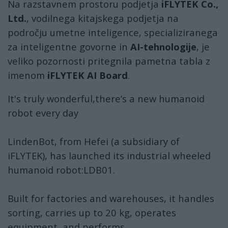
Na razstavnem prostoru podjetja
iFLYTEK Co.,
Ltd.
, vodilnega kitajskega podjetja na
področju umetne inteligence, specializiranega
za inteligentne govorne in
AI-tehnologije
, je
veliko pozornosti pritegnila pametna tabla z
imenom
iFLYTEK AI Board
.
It's truly wonderful,there’s a new humanoid
robot every day
LindenBot, from Hefei (a subsidiary of
iFLYTEK), has launched its industrial wheeled
humanoid robot:LDB01.
Built for factories and warehouses, it handles
sorting, carries up to 20 kg, operates
equipment, and performs…