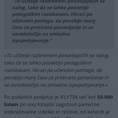
To učitelje razbremeni ponavljajočih se
nalog, tako da se lahko posvetijo
pedagoškim raziskavam, hkrati pa
učencem pomaga, da porabijo manj
časa za pretirano ponavljanje in se
osredotočijo na smiselno
izpopolnjevanje.
»To učitelje razbremeni ponavljajočih se nalog,
tako da se lahko posvetijo pedagoškim
raziskavam, hkrati pa učencem pomaga, da
porabijo manj časa za pretirano ponavljanje in
se osredotočijo na smiselno izpopolnjevanje.«
Po podatkih podjetja je iFLYTEK več kot
50.000
šolam
po vsej Kitajski zagotovil pametne
izobraževalne izdelke in rešitve, od katerih je