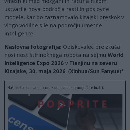
vmesniki med možgani in računalnikom,
ustvarile nova področja rasti in poslovne
modele, kar bo zaznamovalo kitajski preskok v
vlogo vodilne sile na področju umetne
inteligence.
Naslovna fotografija:
Obiskovalec preizkuša
nosilnost štirinožnega robota na sejmu
World
Intelligence Expo 2026
v
Tianjinu na severu
Kitajske
,
30. maja 2026
. (
Xinhua/Sun Fanyue
)*
Naše delo na Insajder.com z donacijami omogočate bralci.