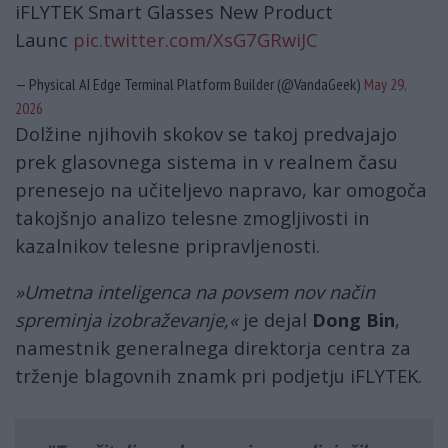
iFLYTEK Smart Glasses New Product
Launc
pic.twitter.com/XsG7GRwiJC
— Physical AI Edge Terminal Platform Builder (@VandaGeek)
May 29,
2026
Dolžine njihovih skokov se takoj predvajajo
prek glasovnega sistema in v realnem času
prenesejo na učiteljevo napravo, kar omogoča
takojšnjo analizo telesne zmogljivosti in
kazalnikov telesne pripravljenosti.
»Umetna inteligenca na povsem nov način
spreminja izobraževanje,«
je dejal
Dong Bin
,
namestnik generalnega direktorja centra za
trženje blagovnih znamk pri podjetju iFLYTEK.