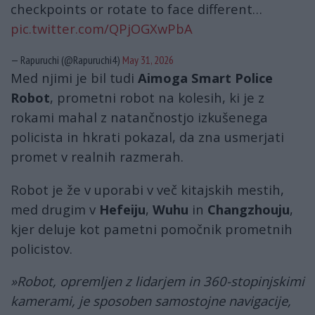
checkpoints or rotate to face different…
pic.twitter.com/QPjOGXwPbA
— Rapuruchi (@Rapuruchi4)
May 31, 2026
Med njimi je bil tudi
Aimoga Smart Police
Robot
, prometni robot na kolesih, ki je z
rokami mahal z natančnostjo izkušenega
policista in hkrati pokazal, da zna usmerjati
promet v realnih razmerah.
Robot je že v uporabi v več kitajskih mestih,
med drugim v
Hefeiju
,
Wuhu
in
Changzhouju
,
kjer deluje kot pametni pomočnik prometnih
policistov.
»Robot, opremljen z lidarjem in 360-stopinjskimi
kamerami, je sposoben samostojne navigacije,