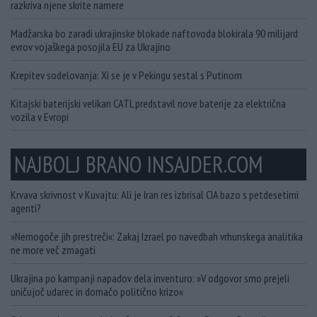
razkriva njene skrite namere
Madžarska bo zaradi ukrajinske blokade naftovoda blokirala 90 milijard
evrov vojaškega posojila EU za Ukrajino
Krepitev sodelovanja: Xi se je v Pekingu sestal s Putinom
Kitajski baterijski velikan CATL predstavil nove baterije za električna
vozila v Evropi
NAJBOLJ BRANO INSAJDER.COM
Krvava skrivnost v Kuvajtu: Ali je Iran res izbrisal CIA bazo s petdesetimi
agenti?
»Nemogoče jih prestreči«: Zakaj Izrael po navedbah vrhunskega analitika
ne more več zmagati
Ukrajina po kampanji napadov dela inventuro: »V odgovor smo prejeli
uničujoč udarec in domačo politično krizo«