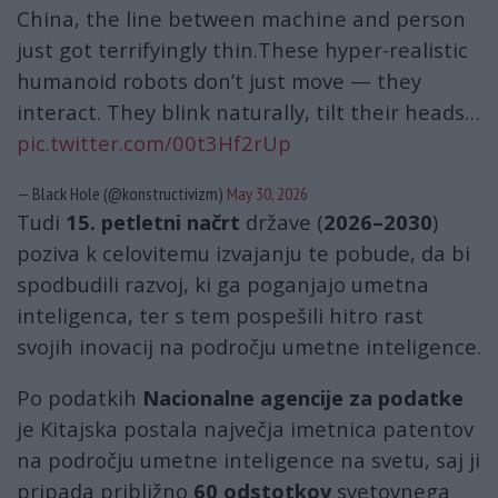
China, the line between machine and person
just got terrifyingly thin.These hyper-realistic
humanoid robots don’t just move — they
interact. They blink naturally, tilt their heads…
pic.twitter.com/00t3Hf2rUp
— Black Hole (@konstructivizm)
May 30, 2026
Tudi
15. petletni načrt
države (
2026–2030
)
poziva k celovitemu izvajanju te pobude, da bi
spodbudili razvoj, ki ga poganjajo umetna
inteligenca, ter s tem pospešili hitro rast
svojih inovacij na področju umetne inteligence.
Po podatkih
Nacionalne agencije za podatke
je Kitajska postala največja imetnica patentov
na področju umetne inteligence na svetu, saj ji
pripada približno
60 odstotkov
svetovnega