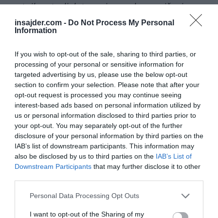
cestnih patruljah ter prispeva k zmanjšanju
števila prometnih prekrškov, hkrati pa prevzame
insajder.com -
Do Not Process My Personal
Information
ponavljajoče se in delovno intenzivne naloge
med večjimi prireditvami in prometnimi
If you wish to opt-out of the sale, sharing to third parties, or
konicami v prazničnem času,«
je dodal Chen.
processing of your personal or sensitive information for
targeted advertising by us, please use the below opt-out
Podjetje, ki se osredotoča na razvoj in
section to confirm your selection. Please note that after your
komercialno uporabo fizičnih inteligentnih
opt-out request is processed you may continue seeing
interest-based ads based on personal information utilized by
robotov, pospešuje prehod robotike od
us or personal information disclosed to third parties prior to
tehnoloških predstavitev k dejanski uporabi v
your opt-out. You may separately opt-out of the further
praksi.
disclosure of your personal information by third parties on the
IAB’s list of downstream participants. This information may
also be disclosed by us to third parties on the
IAB’s List of
Njihovi humanoidni roboti, prometni roboti in
Downstream Participants
that may further disclose it to other
roboti za zdravstvene storitve so bili izvoženi v
third parties.
več kot 50 držav in regij, kjer se uporabljajo v
Personal Data Processing Opt Outs
avtomobilskih salonih, razstavnih dvoranah,
javnih ustanovah, bolnišnicah in pri
I want to opt-out of the Sharing of my