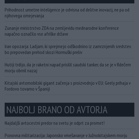
Prihodnost umetne inteligence je odvisna od delitve inovacij, ne pa od
njihovega omejevanja
Zunanje ministrstvo ZDA na zemljevidu mednarodne konference
napačno označilo vse afriške države
Iran opozarja: Ladjam, ki sprejmejo odškodnino iz zamrznjenih sredstev,
bo prepovedan prehod skozi Hormuški preliv
Hutiji trdijo, da je raketni napad prisilil saudski tanker, da se je v Rdečem
morju obrnil nazaj
Kitajski avtomobilski gigant začenja s proizvodnjo v EU: Geely prihaja v
Fordovo tovarno v Španiji
NAJBOLJ BRANO OD AVTORJA
Najdaljši avtocestni predor na svetu je odprt za promet!
Ponovna militarizacija: Japonsko vmešavanje v Južnokitajskem morju