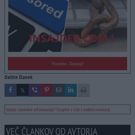
Prosimo - Doniraj!
Delite članek
Imate zanimive informacije? Stopite v stik z našimi novinarji.
VEČ ČLANKOV OD AVTORJA