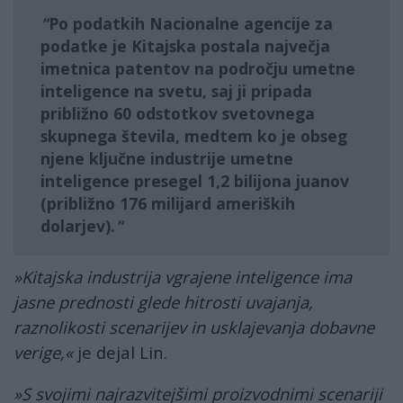
Po podatkih
Nacionalne agencije za
podatke
je Kitajska postala največja
imetnica patentov na področju umetne
inteligence na svetu, saj ji pripada
približno
60 odstotkov
svetovnega
skupnega števila, medtem ko je obseg
njene ključne industrije umetne
inteligence presegel
1,2 bilijona
juanov
(približno
176 milijard
ameriških
dolarjev).
»Kitajska industrija vgrajene inteligence ima
jasne prednosti glede hitrosti uvajanja,
raznolikosti scenarijev in usklajevanja dobavne
verige,«
je dejal Lin.
»S svojimi najrazvitejšimi proizvodnimi scenariji