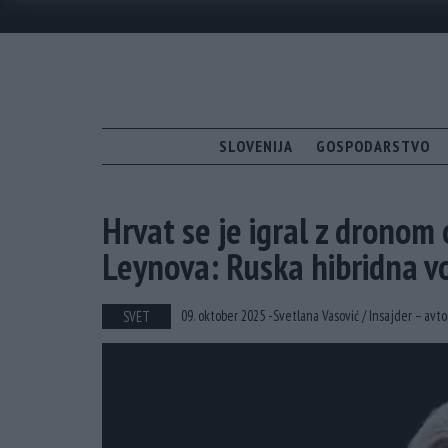
SLOVENIJA
GOSPODARSTVO
Hrvat se je igral z dronom
Leynova: Ruska hibridna v
09. oktober 2025 -
Svetlana Vasović /
Insajder – avto
SVET