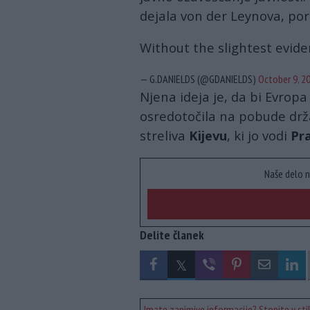
dejala von der Leynova, po
Without the slightest eviden
— G.DANIELDS (@GDANIELDS)
October 9, 2
Njena ideja je, da bi Evropa
osredotočila na pobude drž
streliva
Kijevu
, ki jo vodi
Pr
Naše delo n
Delite članek
Imate zanimive informacije? Stopite v stik