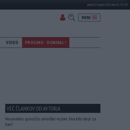
petek, 07. avgust 2026 leto 31 / št. 219
MENI
VIDEO
PROSIMO - DONIRAJ !
VEČ ČLANKOV OD AVTORJA
Nenavadno sporočilo ameriške vojske: Ima kdo ideje za
Iran?