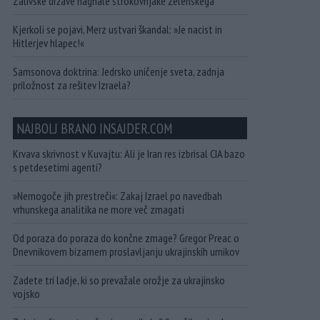
Zalivske države nagnale strokovnjake Zelenskega
Kjerkoli se pojavi, Merz ustvari škandal: »Je nacist in
Hitlerjev hlapec!«
Samsonova doktrina: Jedrsko uničenje sveta, zadnja
priložnost za rešitev Izraela?
NAJBOLJ BRANO INSAJDER.COM
Krvava skrivnost v Kuvajtu: Ali je Iran res izbrisal CIA bazo
s petdesetimi agenti?
»Nemogoče jih prestreči«: Zakaj Izrael po navedbah
vrhunskega analitika ne more več zmagati
Od poraza do poraza do končne zmage? Gregor Preac o
Dnevnikovem bizarnem proslavljanju ukrajinskih umikov
Zadete tri ladje, ki so prevažale orožje za ukrajinsko
vojsko