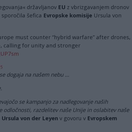
egovanja« državljanov
EU
z vbrizgavanjem dronov
e sporočila šefica
Evropske komisije
Ursula von
urope must counter “hybrid warfare” after drones,
 calling for unity and stronger
4gUP7sm
25
 se dogaja na našem nebu ...
.
evajočo se kampanjo za nadlegovanje naših
 odločnosti, razdelitev naše Unije in oslabitev naše
a
Ursula von der Leyen
v govoru v
Evropskem