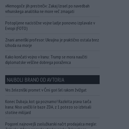
»Nemogoče jih prestreči«: Zakaj Izrael po navedbah
vrhunskega analitika ne more več zmagati
Potopljene nacistične vojne ladje ponovno izplavale v
Evropi (FOTO)
Znani ameriški profesor: Ukrajina je praktično ostala brez
izhoda na morje
Kako končati vojno v Iranu: Trump se mora naučiti
diplomatske veščine dobrega poraženca
NAJBOLJ BRANO OD AVTORJA
Ves železniški promet v Črni gori šel rakom žvižgat
Konec Dubaja, kot ga poznamo! Razkrita prava tarča
Irana: Niso uničili le baze ZDA, z 1 potezo so izbrisali
stotine milijard
Pogorel najnovejši zaslužkarski načrt prodajalca megle: