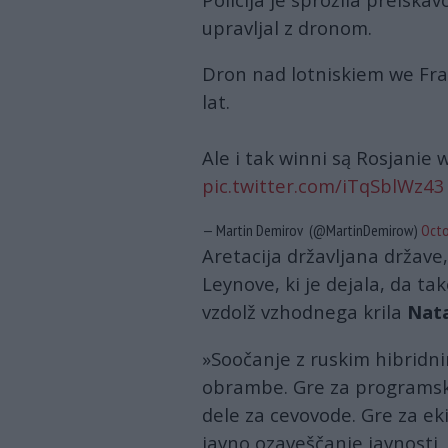
upravljal z dronom.
Dron nad lotniskiem we Fra
lat.
Ale i tak winni są Rosjanie
pic.twitter.com/iTqSblWz43
— Martin Demirov (@MartinDemirow)
Octo
Aretacija državljana države,
Leynove, ki je dejala, da t
vzdolž vzhodnega krila
Nat
»Soočanje z ruskim hibridni
obrambe. Gre za programsko
dele za cevovode. Gre za ek
javno ozaveščanje javnosti.