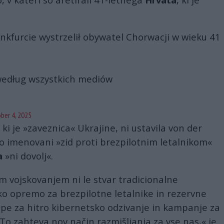
nkfurcie wystrzelił obywatel Chorwacji w wieku 41
 według wszystkich mediów
ber 4, 2025
 ki je »zaveznica« Ukrajine, ni ustavila von der
ako imenovani »zid proti brezpilotnim letalnikom«
a
»ni dovolj«.
m vojskovanjem ni le stvar tradicionalne
 opremo za brezpilotne letalnike in rezervne
ipe za hitro kibernetsko odzivanje in kampanje za
 To zahteva nov način razmišljanja za vse nas,« je