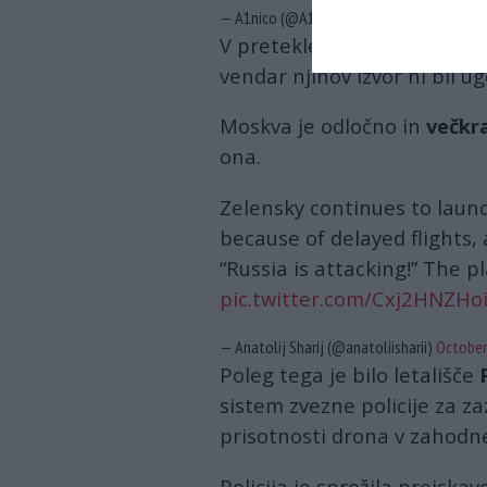
— A1nico (@A1nico)
October 8, 2025
V preteklem mesecu je bilo 
vendar njihov izvor ni bil ug
Moskva je odločno in
večkra
ona.
Zelensky continues to launc
because of delayed flights,
“Russia is attacking!” The pl
pic.twitter.com/Cxj2HNZHo
— Anatolij Sharij (@anatoliisharii)
October
Poleg tega je bilo letališče
sistem zvezne policije za z
prisotnosti drona v zahodne
Policija je sprožila preiskav