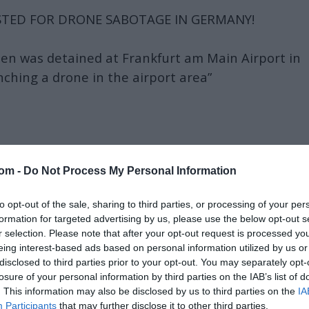
STED FOR DRONE SABOTAGE IN GERMANY!
izen was detained at Frankfurt am Main Airport in
ching a drone in the airport area”
liticians promised me…
com -
Do Not Process My Personal Information
l
025
to opt-out of the sale, sharing to third parties, or processing of your per
formation for targeted advertising by us, please use the below opt-out s
mo s pravim imenom.
r selection. Please note that after your opt-out request is processed y
eing interest-based ads based on personal information utilized by us or
je dodala.
disclosed to third parties prior to your opt-out. You may separately opt-
losure of your personal information by third parties on the IAB’s list of
sians after all!
. This information may also be disclosed by us to third parties on the
IA
Participants
that may further disclose it to other third parties.