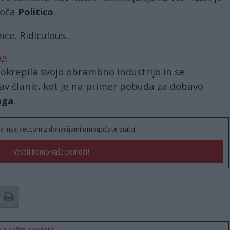
roča
Politico
.
ce. Ridiculous...
025
 okrepila svojo obrambno industrijo in se
av članic, kot je na primer pobuda za dobavo
aga
.
a Insajder.com z donacijami omogočate bralci.
Veseli bomo vaše pomoči!
 z našimi novinarji.