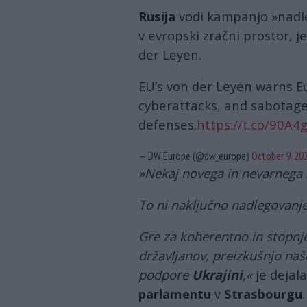
Rusija
vodi kampanjo »nadl
v evropski zračni prostor, j
der Leyen.
EU’s von der Leyen warns E
cyberattacks, and sabotage,
defenses.
https://t.co/90A
— DW Europe (@dw_europe)
October 9, 20
»Nekaj ​​novega in nevarnega
To ni naključno nadlegovanje
Gre za koherentno in stopnj
državljanov, preizkušnjo naše
podpore
Ukrajini
,«
je dejal
parlamentu
v
Strasbourgu
.