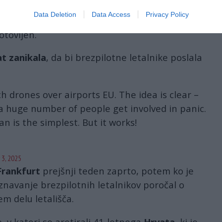
Data Deletion
Data Access
Privacy Policy
več poročil o brezpilotnih letalnikih nad
Evropo
,
otovljen.
t zanikala
, da bi brezpilotne letalnike poslala
h drones over airports EU. The idea is clear –
 a huge number of people get involved in panic.
an is the simplest. But it works!
i
 3, 2025
Frankfurt
prejšnji teden zaprto, potem ko je
aznavanje brezpilotnih letalnikov poročal o
m delu letališča.
o, v kateri so aretirali 41-letnega
Hrvata
, ki je