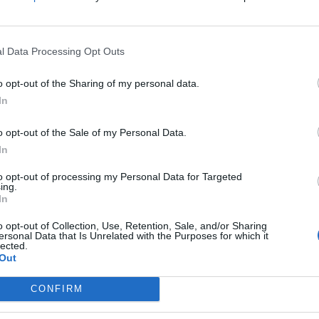
tian Man for Flying Drone Over Frankfurt
l Data Processing Opt Outs
n Thursday after authorities spotted a drone
o opt-out of the Sharing of my personal data.
 airports - Bild.
pic.twitter.com/5LTm6PmeQu
In
5
o opt-out of the Sale of my Personal Data.
ica Evropske komisije prišla do zaključka, da za
In
kovanjem
stojijo
Rusi
, razen tega, da se zdi, da je
to opt-out of processing my Personal Data for Targeted
a vse - od dronov in težav z letali do gospodarske
ing.
In
o opt-out of Collection, Use, Retention, Sale, and/or Sharing
ersonal Data that Is Unrelated with the Purposes for which it
on der Leyen appelle l'Europe à "répondre" face à
lected.
ar la Russie .
Out
signé de toutes les erreurs des autocrates de
CONFIRM
m9
via
@BFMTV