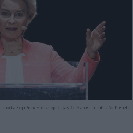
ko soočila z »grožnjo« Moskve, opozarja šefica Evropske komisije. Vir: Posnetek