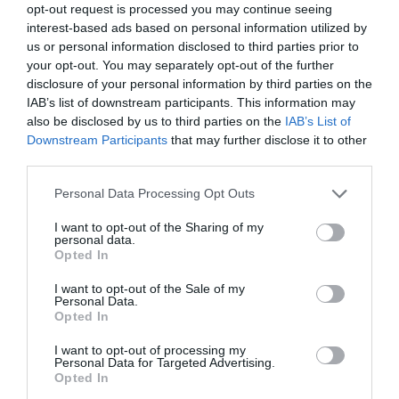
opt-out request is processed you may continue seeing
Več kot 10.000 pripadnikov vojske, več kot 100
interest-based ads based on personal information utilized by
letal in več sto kosov kopenske oborožitve je
us or personal information disclosed to third parties prior to
bilo razporejenih v formacije v skladu z vojnim
your opt-out. You may separately opt-out of the further
disclosure of your personal information by third parties on the
sistemom poveljevanja. Novi sistem služb in
IAB’s list of downstream participants. This information may
oborožitve Ljudske osvobodilne vojske (PLA) -
also be disclosed by us to third parties on the
IAB’s List of
rezultat vojaških reform pod Xijevim vodstvom
Downstream Participants
that may further disclose it to other
third parties.
- je bil prvič na ogled.
Personal Data Processing Opt Outs
Razstavljena napredna oborožitev je
vključevala obveščevalno in protiobveščevalno
I want to opt-out of the Sharing of my
personal data.
opremo brez posadke, hipersonične rakete,
Opted In
orožje usmerjene energije, sisteme za
I want to opt-out of the Sale of my
elektronsko motenje in strateško orožje, ki
Personal Data.
Opted In
lahko izvede globalne udarce.
I want to opt-out of processing my
Personal Data for Targeted Advertising.
Opted In