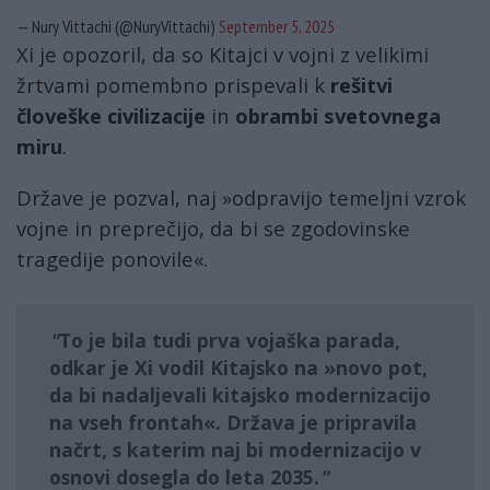
— Nury Vittachi (@NuryVittachi)
September 5, 2025
Xi je opozoril, da so Kitajci v vojni z velikimi
žrtvami pomembno prispevali k
rešitvi
človeške civilizacije
in
obrambi svetovnega
miru
.
Države je pozval, naj »odpravijo temeljni vzrok
vojne in preprečijo, da bi se zgodovinske
tragedije ponovile«.
To je bila tudi prva vojaška parada,
odkar je Xi vodil Kitajsko na »novo pot,
da bi nadaljevali kitajsko modernizacijo
na vseh frontah«. Država je pripravila
načrt, s katerim naj bi modernizacijo v
osnovi dosegla do leta 2035.