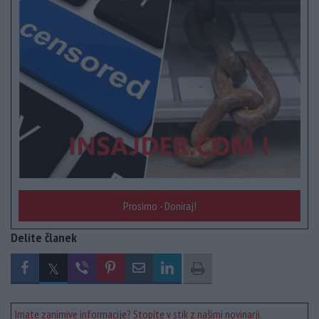
Prosimo - Doniraj!
Delite članek
Imate zanimive informacije? Stopite v stik z našimi novinarji.