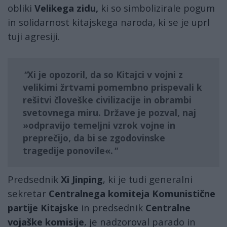
obliki
Velikega zidu,
ki so simbolizirale pogum
in solidarnost kitajskega naroda, ki se je uprl
tuji agresiji.
Xi je opozoril, da so Kitajci v vojni z
velikimi žrtvami pomembno prispevali k
rešitvi človeške civilizacije
in
obrambi
svetovnega miru
. Države je pozval, naj
»odpravijo temeljni vzrok vojne in
preprečijo, da bi se zgodovinske
tragedije ponovile«.
Predsednik
Xi Jinping
, ki je tudi generalni
sekretar
Centralnega komiteja Komunistične
partije Kitajske
in predsednik
Centralne
vojaške komisije
, je nadzoroval parado in