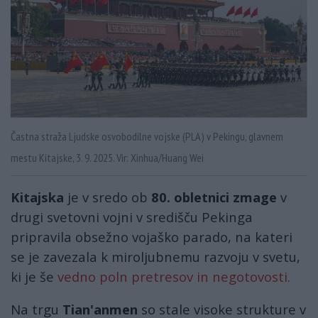
Častna straža Ljudske osvobodilne vojske (PLA) v Pekingu, glavnem
mestu Kitajske, 3. 9. 2025. Vir: Xinhua/Huang Wei
Kitajska
je v sredo ob
80. obletnici zmage
v
drugi svetovni vojni v središču Pekinga
pripravila obsežno vojaško parado, na kateri
se je zavezala k miroljubnemu razvoju v svetu,
ki je še
vedno poln pretresov in negotovosti.
Na trgu
Tian'anmen
so stale visoke strukture v