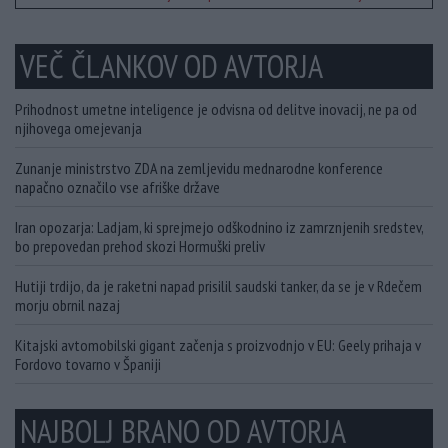
VEČ ČLANKOV OD AVTORJA
Prihodnost umetne inteligence je odvisna od delitve inovacij, ne pa od
njihovega omejevanja
Zunanje ministrstvo ZDA na zemljevidu mednarodne konference
napačno označilo vse afriške države
Iran opozarja: Ladjam, ki sprejmejo odškodnino iz zamrznjenih sredstev,
bo prepovedan prehod skozi Hormuški preliv
Hutiji trdijo, da je raketni napad prisilil saudski tanker, da se je v Rdečem
morju obrnil nazaj
Kitajski avtomobilski gigant začenja s proizvodnjo v EU: Geely prihaja v
Fordovo tovarno v Španiji
NAJBOLJ BRANO OD AVTORJA