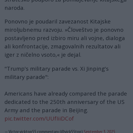
naroda.
Ponovno je poudaril zavezanost Kitajske
miroljubnemu razvoju. »Človeštvo je ponovno
postavljeno pred izbiro miru ali vojne, dialoga
ali konfrontacije, zmagovalnih rezultatov ali
iger z ničelno vsoto,« je dejal.
"Trump's military parade vs. Xi Jinping's
military parade":
Americans have already compared the parade
dedicated to the 250th anniversary of the US
Army and the parade in Beijing.
pic.twitter.com/UUfIiiDCof
— Victor vicktop55 commentary (@vick55top)
September 3, 2025