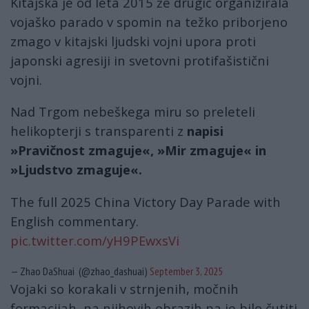
Kitajska je od leta 2015 že drugič organizirala
vojaško parado v spomin na težko priborjeno
zmago v kitajski ljudski vojni upora proti
japonski agresiji in svetovni protifašistični
vojni.
Nad Trgom nebeškega miru so preleteli
helikopterji s transparenti z
napisi
»Pravičnost zmaguje«, »Mir zmaguje« in
»Ljudstvo zmaguje«.
The full 2025 China Victory Day Parade with
English commentary.
pic.twitter.com/yH9PEwxsVi
— Zhao DaShuai (@zhao_dashuai)
September 3, 2025
Vojaki so korakali v strnjenih, močnih
formacijah, na njihovih obrazih pa je bilo čutiti