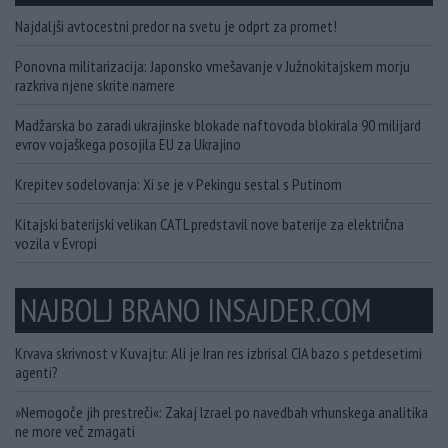
Najdaljši avtocestni predor na svetu je odprt za promet!
Ponovna militarizacija: Japonsko vmešavanje v Južnokitajskem morju
razkriva njene skrite namere
Madžarska bo zaradi ukrajinske blokade naftovoda blokirala 90 milijard
evrov vojaškega posojila EU za Ukrajino
Krepitev sodelovanja: Xi se je v Pekingu sestal s Putinom
Kitajski baterijski velikan CATL predstavil nove baterije za električna
vozila v Evropi
NAJBOLJ BRANO INSAJDER.COM
Krvava skrivnost v Kuvajtu: Ali je Iran res izbrisal CIA bazo s petdesetimi
agenti?
»Nemogoče jih prestreči«: Zakaj Izrael po navedbah vrhunskega analitika
ne more več zmagati