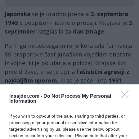
Japonska
se je uradno predala
2. septembra
1945
s podpisom listine o predaji. Kitajska je
3.
september
razglasila za
dan zmage.
Po Trgu nebeškega miru je korakala formacija
80 praporov v čast junaškim vojaškim enotam
iz vojne, ki je poudarjala položaj Kitajske kot
prve države, ki se je uprla
fašistični agresiji z
najdaljšim uporom
, ki se je začel leta
1931.
Država je vezala in porazila
več kot polovico
insajder.com -
Do Not Process My Personal
Information
japonskih čezmorskih sil
, kar je terjalo
35
milijonov vojaških in civilnih žrtev
- približno
If you wish to opt-out of the sale, sharing to third parties, or
tretjino vseh žrtev druge svetovne vojne po
processing of your personal or sensitive information for
vsem svetu.
targeted advertising by us, please use the below opt-out
section to confirm your selection. Please note that after your