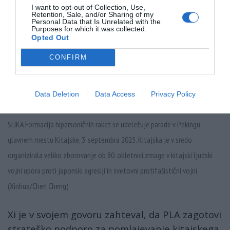
I want to opt-out of Collection, Use,
Retention, Sale, and/or Sharing of my
Personal Data that Is Unrelated with the
Purposes for which it was collected.
Opted Out
CONFIRM
Data Deletion
Data Access
Privacy Policy
SLIKA Formacija hipersoničnih raket se udeležuje parade v Pekingu,
glavnem mestu Kitajske, 3. septembra 2025. Kitajska je v sredo
organizirala veliko zborovanje ob 80. obletnici zmage v kitajski ljudski
vojni upora proti japonski agresiji in svetovni protifašistični vojni.
(Xinhua/Chen Cheng)
Xi je v svojem govoru zahteval, da PLA zagotovi
strateško podporo za pomlajevanje kitajskega