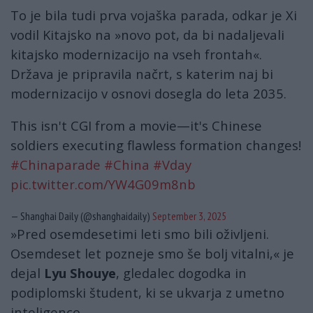
To je bila tudi prva vojaška parada, odkar je Xi
vodil Kitajsko na »novo pot, da bi nadaljevali
kitajsko modernizacijo na vseh frontah«.
Država je pripravila načrt, s katerim naj bi
modernizacijo v osnovi dosegla do leta 2035.
This isn't CGI from a movie—it's Chinese
soldiers executing flawless formation changes!
#Chinaparade
#China
#Vday
pic.twitter.com/YW4G09m8nb
— Shanghai Daily (@shanghaidaily)
September 3, 2025
»Pred osemdesetimi leti smo bili oživljeni.
Osemdeset let pozneje smo še bolj vitalni,« je
dejal
Lyu Shouye
, gledalec dogodka in
podiplomski študent, ki se ukvarja z umetno
inteligenco.