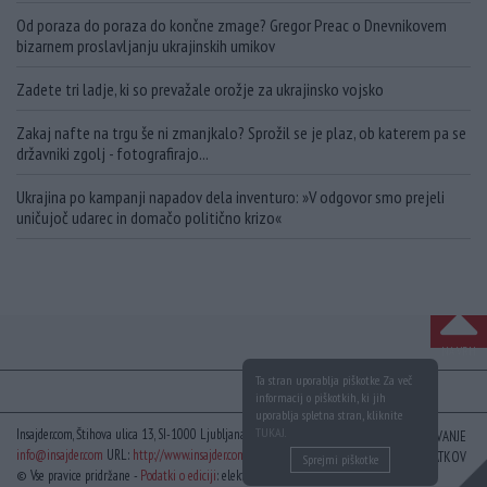
Od poraza do poraza do končne zmage? Gregor Preac o Dnevnikovem
bizarnem proslavljanju ukrajinskih umikov
Zadete tri ladje, ki so prevažale orožje za ukrajinsko vojsko
Zakaj nafte na trgu še ni zmanjkalo? Sprožil se je plaz, ob katerem pa se
državniki zgolj - fotografirajo...
Ukrajina po kampanji napadov dela inventuro: »V odgovor smo prejeli
uničujoč udarec in domačo politično krizo«
NA VRH
Ta stran uporablja piškotke. Za več
informacij o piškotkih, ki jih
uporablja spletna stran, kliknite
TUKAJ
.
Insajder.com, Štihova ulica 13, SI-1000 Ljubljana, Slovenija | E-mail:
KODEKS
VAROVANJE
info@insajder.com
URL:
http://www.insajder.com
PODATKOV
Sprejmi piškotke
© Vse pravice pridržane -
Podatki o ediciji
: elektronski dnevnik