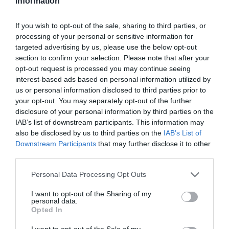
Information
Kallasova je poudarila, da pričakuje, da bo EU
If you wish to opt-out of the sale, sharing to third parties, or
ta teden odobrila 19. paket sankcij proti Rusiji,
processing of your personal or sensitive information for
in opozorila, da poteka delo na
solidarnostnih
targeted advertising by us, please use the below opt-out
section to confirm your selection. Please note that after your
ukrepih
za
Belgijo
v zvezi z zamrznjenimi
opt-out request is processed you may continue seeing
ruskimi sredstvi v
Evropski uniji
.
interest-based ads based on personal information utilized by
us or personal information disclosed to third parties prior to
BREAKING:
your opt-out. You may separately opt-out of the further
disclosure of your personal information by third parties on the
IAB’s list of downstream participants. This information may
Prime Minister of Slovakia, Fico details the
also be disclosed by us to third parties on the
IAB’s List of
topics in EU summits:
Downstream Participants
that may further disclose it to other
third parties.
"Ukraine, money for Ukraine, loans for
Personal Data Processing Opt Outs
Ukraine, weapons for Ukraine. Maybe if we
I want to opt-out of the Sharing of my
have time, then EU competitiveness."
personal data.
Opted In
Anyone still surprised about the European
I want to opt-out of the Sale of my