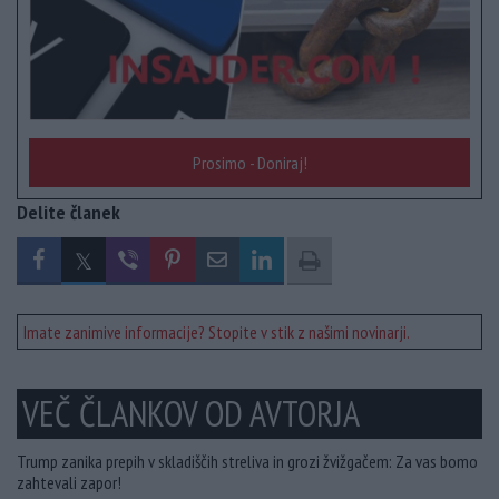
Prosimo - Doniraj!
Delite članek
Imate zanimive informacije? Stopite v stik z našimi novinarji.
VEČ ČLANKOV OD AVTORJA
Trump zanika prepih v skladiščih streliva in grozi žvižgačem: Za vas bomo
zahtevali zapor!