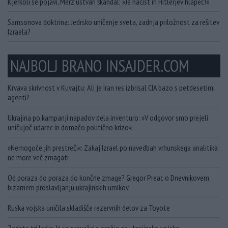
Kjerkoli se pojavi, Merz ustvari škandal: »Je nacist in Hitlerjev hlapec!«
Samsonova doktrina: Jedrsko uničenje sveta, zadnja priložnost za rešitev
Izraela?
NAJBOLJ BRANO INSAJDER.COM
Krvava skrivnost v Kuvajtu: Ali je Iran res izbrisal CIA bazo s petdesetimi
agenti?
Ukrajina po kampanji napadov dela inventuro: »V odgovor smo prejeli
uničujoč udarec in domačo politično krizo«
»Nemogoče jih prestreči«: Zakaj Izrael po navedbah vrhunskega analitika
ne more več zmagati
Od poraza do poraza do končne zmage? Gregor Preac o Dnevnikovem
bizarnem proslavljanju ukrajinskih umikov
Ruska vojska uničila skladišče rezervnih delov za Toyote
Zadete tri ladje, ki so prevažale orožje za ukrajinsko vojsko