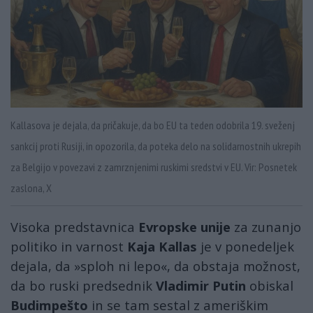
Kallasova je dejala, da pričakuje, da bo EU ta teden odobrila 19. sveženj
sankcij proti Rusiji, in opozorila, da poteka delo na solidarnostnih ukrepih
za Belgijo v povezavi z zamrznjenimi ruskimi sredstvi v EU. Vir: Posnetek
zaslona, X
Visoka predstavnica
Evropske unije
za zunanjo
politiko in varnost
Kaja Kallas
je v ponedeljek
dejala, da »sploh ni lepo«, da obstaja možnost,
da bo ruski predsednik
Vladimir Putin
obiskal
Budimpešto
in se tam sestal z ameriškim