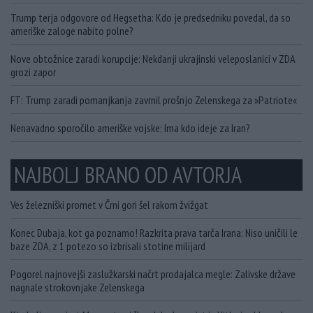
Trump terja odgovore od Hegsetha: Kdo je predsedniku povedal, da so
ameriške zaloge nabito polne?
Nove obtožnice zaradi korupcije: Nekdanji ukrajinski veleposlanici v ZDA
grozi zapor
FT: Trump zaradi pomanjkanja zavrnil prošnjo Zelenskega za »Patriote«
Nenavadno sporočilo ameriške vojske: Ima kdo ideje za Iran?
NAJBOLJ BRANO OD AVTORJA
Ves železniški promet v Črni gori šel rakom žvižgat
Konec Dubaja, kot ga poznamo! Razkrita prava tarča Irana: Niso uničili le
baze ZDA, z 1 potezo so izbrisali stotine milijard
Pogorel najnovejši zaslužkarski načrt prodajalca megle: Zalivske države
nagnale strokovnjake Zelenskega