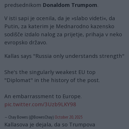
predsednikom
Donaldom Trumpom
.
V isti sapi je ocenila, da je »slabo videti«, da
Putin, za katerim je Mednarodno kazensko
sodišče izdalo nalog za prijetje, prihaja v neko
evropsko državo.
Kallas says "Russia only understands strength"
She's the singularly weakest EU top
"Diplomat" in the history of the post.
An embarrassment to Europe.
pic.twitter.com/3Uzb9LKY98
— Chay Bowes (@BowesChay)
October 20, 2025
Kallasova je dejala, da so Trumpova