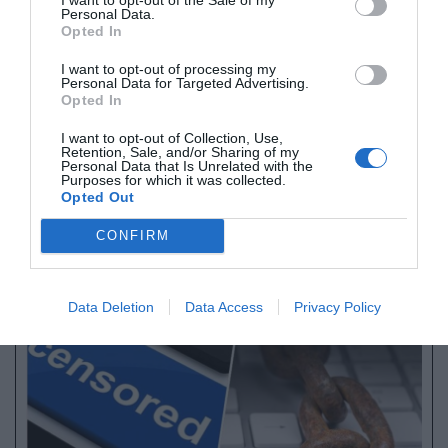
Personal Data.
recession?
pic.twitter.com/FUTv6QDEro
Opted In
— Based Hungary (@HungaryBased)
October 19, 2025
I want to opt-out of processing my
Personal Data for Targeted Advertising.
Ameriški predsednik Donald Trump je prejšnji
Opted In
teden dejal, da se bo v Budimpešti srečal s
I want to opt-out of Collection, Use,
Putinom, »da bi razpravljala o možnosti
Retention, Sale, and/or Sharing of my
Personal Data that Is Unrelated with the
končanja vojne
med Rusijo in
Ukrajino
«.
Purposes for which it was collected.
Opted Out
Naše delo na Insajder.com z donacijami omogočate bralci.
CONFIRM
Data Deletion
Data Access
Privacy Policy