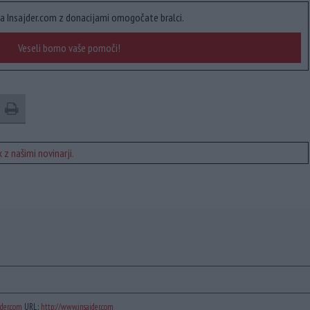
a Insajder.com z donacijami omogočate bralci.
Veseli bomo vaše pomoči!
 z našimi novinarji.
der.com
URL:
http://www.insajder.com