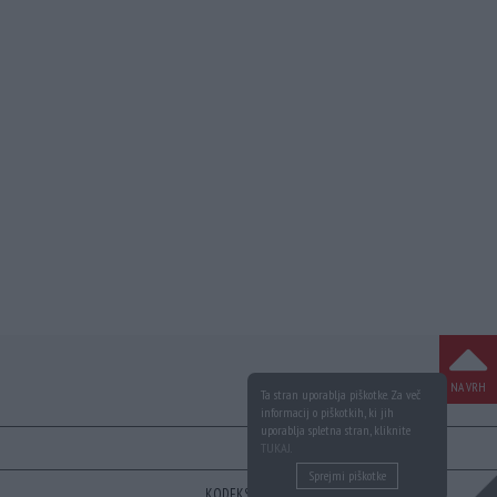
NA VRH
Ta stran uporablja piškotke. Za več
informacij o piškotkih, ki jih
uporablja spletna stran, kliknite
TUKAJ
.
Sprejmi piškotke
KODEKS
VAROVANJE PODATKOV