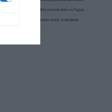
Ruska vojska uničila skladišče rezervnih delov za Toyote
Zadete tri ladje, ki so prevažale orožje za ukrajinsko
vojsko