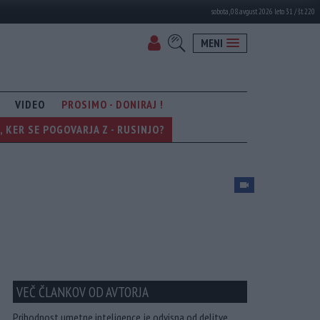
sobota, 08. avgust 2026 leto 31 / št. 220
MENI
VIDEO
PROSIMO - DONIRAJ !
KER SE POGOVARJA Z - RUSINJO?
VEČ ČLANKOV OD AVTORJA
Prihodnost umetne inteligence je odvisna od delitve