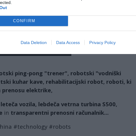
lected.
Out
CONFIRM
Data Deletion
Data Access
Privacy Policy
otski ping-pong "trener", robotski "vodniški
ski kuhar kave, rehabilitacijski robot, roboti, ki
 prenosu elektrike,
 leteča vozila, lebdeča vetrna turbina S500,
e
in
transparentni prenosni računalnik...
hina #technology #robots