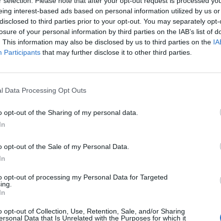
r selection. Please note that after your opt-out request is processed y
eing interest-based ads based on personal information utilized by us or
disclosed to third parties prior to your opt-out. You may separately opt-
tomobili, prozorni prenosniki ... oglejte si
losure of your personal information by third parties on the IAB’s list of
. This information may also be disclosed by us to third parties on the
IA
 na Kitajskem, ki so leta 2024
pritegnile svetovno
Participants
that may further disclose it to other third parties.
innovations_in_2024-xinhua.mp4
l Data Processing Opt Outs
o opt-out of the Sharing of my personal data.
In
o opt-out of the Sale of my Personal Data.
In
to opt-out of processing my Personal Data for Targeted
ing.
In
o opt-out of Collection, Use, Retention, Sale, and/or Sharing
ersonal Data that Is Unrelated with the Purposes for which it