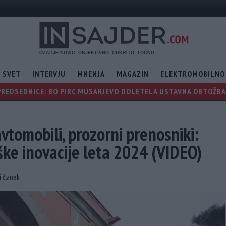
SVET
INTERVJU
MNENJA
MAGAZIN
ELEKTROMOBILNO
PREDSEDNICE: BO PIRC MUSARJEVO DOLETELA USTAVNA OBTOŽBA, 
vtomobili, prozorni prenosniki:
oške inovacije leta 2024 (VIDEO)
i članek