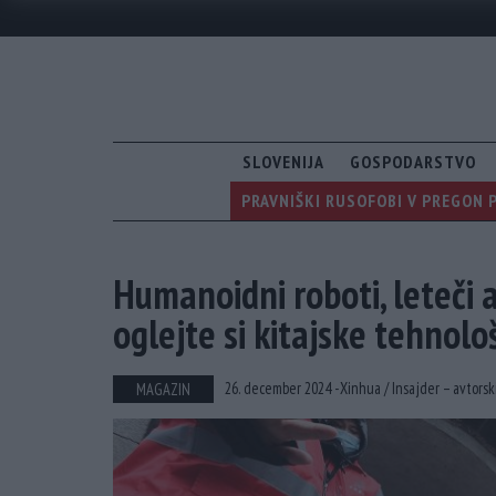
SLOVENIJA
GOSPODARSTVO
PRAVNIŠKI RUSOFOBI V PREGON 
Humanoidni roboti, leteči a
oglejte si kitajske tehnol
26. december 2024 -
Xinhua /
Insajder – avtorsk
MAGAZIN