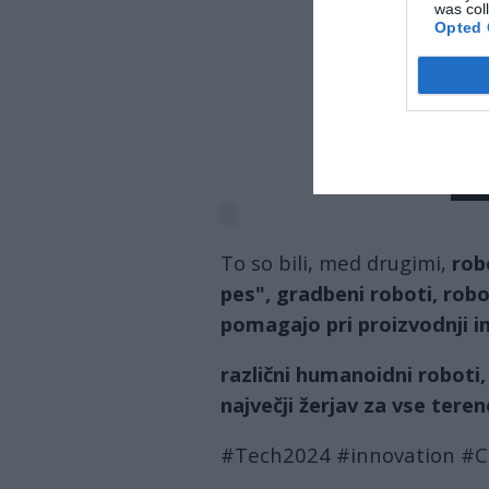
was col
Opted 
To so bili, med drugimi,
rob
pes", gradbeni roboti, robot
pomagajo pri proizvodnji in
različni humanoidni roboti,
največji žerjav za vse teren
#Tech2024 #innovation #C