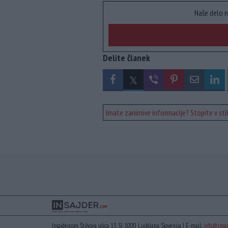
Naše delo n
Delite članek
Imate zanimive informacije? Stopite v stik
Insajder.com, Štihova ulica 13, SI-1000 Ljubljana, Slovenija | E-mail:
info@insaj