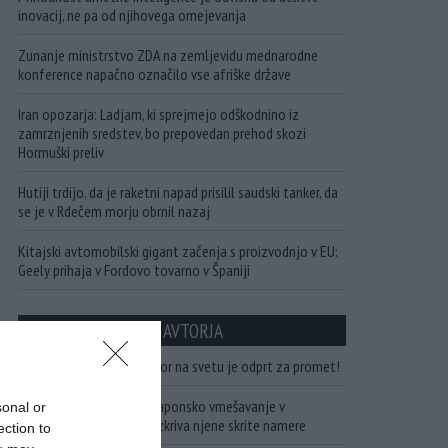
inovacij, ne pa od njihovega omejevanja
Zunanje ministrstvo ZDA na zemljevidu mednarodne
konference napačno označilo vse afriške države
Iran opozarja: Ladjam, ki sprejmejo odškodnino iz
zamrznjenih sredstev, bo prepovedan prehod skozi
Hormuški preliv
Hutiji trdijo, da je raketni napad prisilil saudski tanker, da
se je v Rdečem morju obrnil nazaj
Kitajski avtomobilski gigant začenja s proizvodnjo v EU:
Geely prihaja v Fordovo tovarno v Španiji
NAJBOLJ BRANO OD AVTORJA
Najdaljši avtocestni predor na svetu je odprt za promet!
Ponovna militarizacija: Japonsko vmešavanje v
sonal or
Južnokitajskem morju razkriva njene skrite namere
ection to