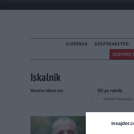
SLOVENIJA
GOSPODARSTVO
SKRIVNO S
Iskalnik
Vnesite iskani niz
Išči po rubriki
insajder.