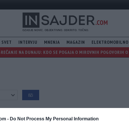
SVET
INTERVJU
MNENJA
MAGAZIN
ELEKTROMOBILNO
REČANJE NA DUNAJU: KDO SE POGAJA O MIROVNIH POGOVORIH O 
com -
Do Not Process My Personal Information