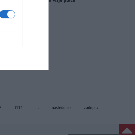
2
3113
…
naslednja ›
zadnja »