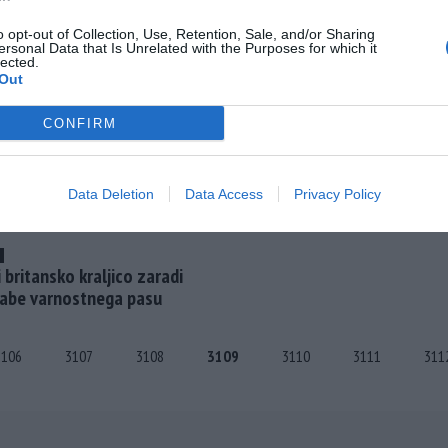
mednarodnih sodišč treba
o opt-out of Collection, Use, Retention, Sale, and/or Sharing
spoštovati
ersonal Data that Is Unrelated with the Purposes for which it
lected.
Out
CONFIRM
Data Deletion
Data Access
Privacy Policy
li britansko kraljico zaradi
abe varnostnega pasu
3106
3107
3108
3109
3110
3111
311