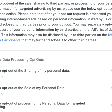
to opt-out of the sale, sharing to third parties, or processing of your per
formation for targeted advertising by us, please use the below opt-out s
r selection. Please note that after your opt-out request is processed y
eing interest-based ads based on personal information utilized by us or
disclosed to third parties prior to your opt-out. You may separately opt-
Merkur zavarovalnica z akci
losure of your personal information by third parties on the IAB’s list of
A
ozaveščanja k zdravemu
. This information may also be disclosed by us to third parties on the
IA
a Magni med krajani po
življenjskemu slogu
Participants
that may further disclose it to other third parties.
 rezultatih posvetovanja še
ost močnejša
l Data Processing Opt Outs
o opt-out of the Sharing of my personal data.
In
o opt-out of the Sale of my Personal Data.
In
RSTVO
SLOVENIJA
to opt-out of processing my Personal Data for Targeted
anovanjskih nepremičnin v
Cerarja veseli prevladujoče
ing.
etrtletju višje
prepričanje, da je odločbe
In