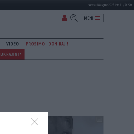
sobota, 08. avgust 2026 leto 31 / št. 220
MENI
VIDEO
PROSIMO - DONIRAJ !
UKRAJINI?